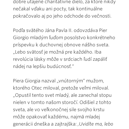
dobre utajené charitatívne dielo, za ktoré nikdy
nečakal vďaku ani pocty, tak kontinuálne
pokračovalo aj po jeho odchode do večnosti.
Podľa svätého Jána Pavla II. odovzdáva Pier
Giorgio mladým ľuďom posolstvo konkrétneho
príspevku k duchovnej obnove nášho sveta.
„Lebo svätosť je možná pre každého. Iba
revolúcia lásky môže v srdciach ľudí zapáliť
nádej na lepšiu budúcnosť.“
Piera Giorgia nazval „vnútorným“ mužom,
ktorého Otec miloval, pretože veľmi miloval.
„Opustil tento svet mladý, ale zanechal stopu
nielen v tomto našom storočí. Odišiel z tohto
sveta, ale vo veľkonočnej sile svojho krstu
môže opakovať každému, najmä mladej
generácii dneška a zajtrajška:
,Uvidíte ma, lebo