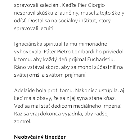
spravovali saleziáni. Keďže Pier Giorgio
nespravil skúšku z latinčiny, musel z tejto školy
odísť. Dostal sa na sociálny inštitút, ktorý
spravovali jezuiti.
Ignaciánska spiritualita mu mimoriadne
vyhovovala. Páter Pietro Lombardi ho priviedol
k tomu, aby každý deň prijímal Eucharistiu.
Ráno vstával skoro, aby sa mohol zúčastniť na
svätej omši a svätom prijímaní.
Adelaide bola proti tomu. Nakoniec ustúpila, aj
keď mala obavy, že sa z jej syna stane kňaz.
Veď sa mal stať dedičom mediálneho impéria!
Raz sa vraj dokonca vyjadrila, aby radšej
zomrel.
Neobyčajný tínedžer