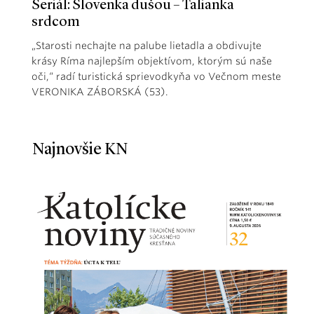
Seriál: Slovenka dušou – Talianka
srdcom
„Starosti nechajte na palube lietadla a obdivujte
krásy Ríma najlepším objektívom, ktorým sú naše
oči,“ radí turistická sprievodkyňa vo Večnom meste
VERONIKA ZÁBORSKÁ (53).
Najnovšie KN