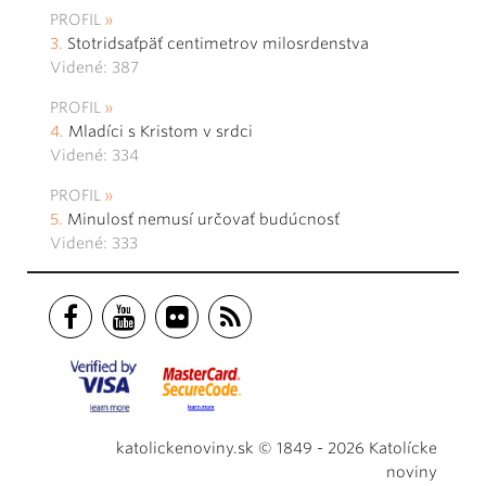
PROFIL
Stotridsaťpäť centimetrov milosrdenstva
Videné: 387
PROFIL
Mladíci s Kristom v srdci
Videné: 334
PROFIL
Minulosť nemusí určovať budúcnosť
Videné: 333
katolickenoviny.sk © 1849 - 2026 Katolícke
noviny