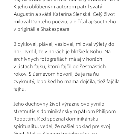
K jeho obľúbeným autorom patril svätý
Augustín a svätá Katarína Sienská. Celý život
miloval Danteho poéziu, ale čítal aj Goetheho
v origináli a Shakespeara.
Bicykloval, plával, vesloval, miloval výlety do
hôr. Tvrdil, že v horách je bližšie k Bohu. Na
archívnych fotografiách má aj v horách
v ústach fajku, ktorú fajčil od šestnástich
rokov. S úsmevom hovoril, že je na ňu
zvyknutý, lebo keď ho mama dojčila, tiež fajčila
fajku.
Jeho duchovný život výrazne ovplyvnilo
stretnutie s dominikánskym pátrom Philipom
Robottim. Keď spoznal dominikánsku
spiritualitu, vedel, že našiel poklad pre svoj
život. Stal sa členom tretieho rádu sv.