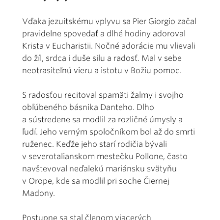
Vďaka jezuitskému vplyvu sa Pier Giorgio začal
pravidelne spovedať a dlhé hodiny adoroval
Krista v Eucharistii. Nočné adorácie mu vlievali
do žíl, srdca i duše silu a radosť. Mal v sebe
neotrasiteľnú vieru a istotu v Božiu pomoc.
S radosťou recitoval spamäti žalmy i svojho
obľúbeného básnika Danteho. Dlho
a sústredene sa modlil za rozličné úmysly a
ľudí. Jeho verným spoločníkom bol až do smrti
ruženec. Keďže jeho starí rodičia bývali
v severotalianskom mestečku Pollone, často
navštevoval neďalekú mariánsku svätyňu
v Orope, kde sa modlil pri soche Čiernej
Madony.
Postupne sa stal členom viacerých