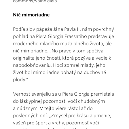
commons/voľné dielo
Nič mimoriadne
Podľa slov pápeža Jána Pavla II. nám povrchný
pohľad na Piera Giorgia Frassatiho predstavuje
moderného mladého muža plného života, ale
nič mimoriadne. „No práve v tom spočíva
originalita jeho čnosti, ktorá pozýva a vedie k
napodobňovaniu. Hoci zomrel mladý, jeho
život bol mimoriadne bohatý na duchovné
plody.“
Vernosť evanjeliu sa u Piera Giorgia premietala
do láskyplnej pozornosti voči chudobným
a núdznym. V tejto viere rástol až do
posledných dní. „Zmysel pre krásu a umenie,
vášeň pre šport a vrchy, pozornosť voči