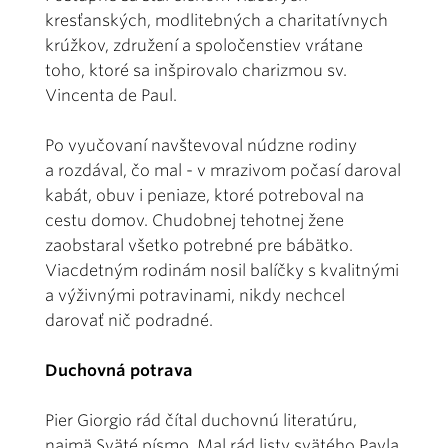
kresťanských, modlitebných a charitatívnych
krúžkov, združení a spoločenstiev vrátane
toho, ktoré sa inšpirovalo charizmou sv.
Vincenta de Paul.
Po vyučovaní navštevoval núdzne rodiny
a rozdával, čo mal - v mrazivom počasí daroval
kabát, obuv i peniaze, ktoré potreboval na
cestu domov. Chudobnej tehotnej žene
zaobstaral všetko potrebné pre bábätko.
Viacdetným rodinám nosil balíčky s kvalitnými
a výživnými potravinami, nikdy nechcel
darovať nič podradné.
Duchovná potrava
Pier Giorgio rád čítal duchovnú literatúru,
najmä Sväté písmo. Mal rád listy svätého Pavla.