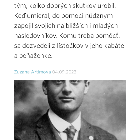
tým, koľko dobrých skutkov urobil.
Keď umieral, do pomoci núdznym
zapojil svojich najbližších i mladých
nasledovníkov. Komu treba pomôcť,
sa dozvedeli z lístočkov v jeho kabáte
a peňaženke.
Zuzana Artimová
04.09.2023