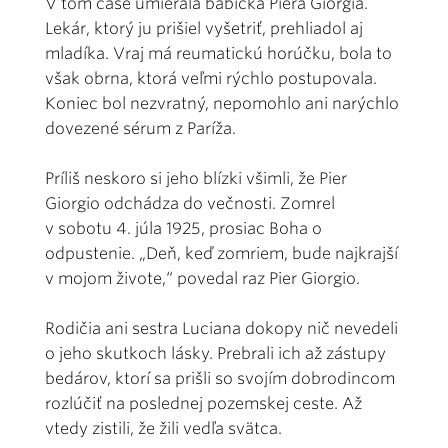
V tom čase umierala babička Piera Giorgia.
Lekár, ktorý ju prišiel vyšetriť, prehliadol aj
mladíka. Vraj má reumatickú horúčku, bola to
však obrna, ktorá veľmi rýchlo postupovala.
Koniec bol nezvratný, nepomohlo ani narýchlo
dovezené sérum z Paríža.
Príliš neskoro si jeho blízki všimli, že Pier
Giorgio odchádza do večnosti. Zomrel
v sobotu 4. júla 1925, prosiac Boha o
odpustenie. „Deň, keď zomriem, bude najkrajší
v mojom živote,“ povedal raz Pier Giorgio.
Rodičia ani sestra Luciana dokopy nič nevedeli
o jeho skutkoch lásky. Prebrali ich až zástupy
bedárov, ktorí sa prišli so svojím dobrodincom
rozlúčiť na poslednej pozemskej ceste. Až
vtedy zistili, že žili vedľa svätca.