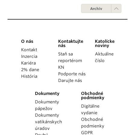
Archív
O nás
Kontaktujte
Katolícke
nás
noviny
Kontakt
Staň sa
Aktuálne
Inzercia
reportérom
číslo
Kariéra
KN
2% dane
Podporte nás
História
Darujte nás
Dokumenty
Obchodné
podmienky
Dokumenty
Digitálne
pápežov
vydanie
Dokumenty
Obchodné
vatikánskych
podmienky
úradov
GDPR