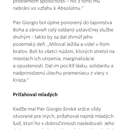
problémom spoločnosti – nič z toho mu
nebráni vo vzťahu k Absolútnu.“
Pier Giorgio bol úplne ponorený do tajomstva
Boha a zároveň celý oddaný ustavičnej službe
druhým - takto by sa dal zhrnúť jeho
pozemský deň. „Miloval Ježiša a videl v ňom
bratov. Boli to všetci núdzni, ktorých stretol na
miestach ich utrpenia, marginalizácie
a opustenosti. Dal im pocítiť lásku, solidaritu a
nadprirodzenú útechu prameniacu z viery v
Krista.“
Priťahoval mladých
Keďže mal Pier Giorgio široké srdce vždy
otvorené pre iných, priťahoval najmä mladých
ľudí, ktorí ho v dobročinnosti nasledovali. Jeho