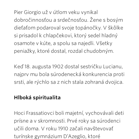
Pier Giorgio už v útlom veku vynikal
dobročinnosťou a srdečnosťou. Žene s bosým
dieťaťom podaroval svoje topánočky. V škôlke
si prisadol k chlapčekovi, ktorý sedel hladný
osamote v kúte, a spolu sa najedli. Všetky
peniažky, ktoré dostal, rozdal chudobným.
Keď 18. augusta 1902 dostal sestričku Lucianu,
najprv mu bola súrodenecká konkurencia proti
srsti, ale rýchlo sa z nich stala zohraná dvojica.
Hlboká spiritualita
Hoci Frassatiovci boli majetní, vychovávali deti
prísne a v skromnosti. Prvé roky sa súrodenci
učili doma. V roku 1910 začali navštevovať
turínske gymnázium D’Azeglio, ktoré