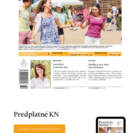
Predplatné KN
Staňte sa predplatiteľom