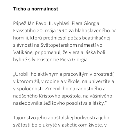
Ticho a normálnosť
Pápež Ján Pavol II. vyhlásil Piera Giorgia
Frassatiho 20. mája 1990 za blahoslaveného. V
homílii, ktorú predniesol počas beatifikačnej
slávnosti na Svätopeterskom námestí vo
Vatikáne, pripomenul, že viera a láska boli
hybné sily existencie Piera Giorgia.
„Urobili ho aktívnym a pracovitým v prostredí,
v ktorom žil, v rodine a v škole, na univerzite a
v spoločnosti. Zmenili ho na radostného a
nadšeného Kristovho apoštola, na vášnivého
nasledovníka Ježišovho posolstva a lásky.“
Tajomstvo jeho apoštolskej horlivosti a jeho
svätosti bolo ukryté v asketickom živote, v