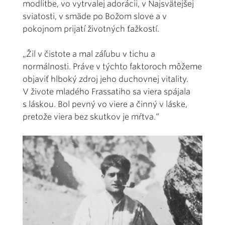
modlitbe, vo vytrvalej adorácii, v Najsvätejšej
sviatosti, v smäde po Božom slove a v
pokojnom prijatí životných ťažkostí.
„Žil v čistote a mal záľubu v tichu a
normálnosti. Práve v týchto faktoroch môžeme
objaviť hlboký zdroj jeho duchovnej vitality.
V živote mladého Frassatiho sa viera spájala
s láskou. Bol pevný vo viere a činný v láske,
pretože viera bez skutkov je mŕtva.“