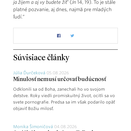
ja žijem a aj vy budete žiť‘
(
Jn
14, 19). To je stále
platné pozvanie, aj dnes, najmä pre mladých
ľudí.“
Súvisiace články
Júlia Ďurčeková
05.08.2026
Minulosť nemusí určovať budúcnosť
Odklonili sa od Boha, zanechali ho vo svojom
detstve. Roky viedli promiskuitný život, ocitli sa vo
svete pornografie. Predsa sa im však podarilo opäť
objaviť Božiu milosť.
Monika Šimoničová
04.08.2026