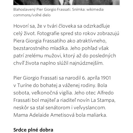
Blahoslavený Pier Giorgio Frassati. Snímka: wikimedia
commons/voľné dielo
Hovorí sa, že v tvári človeka sa odzrkadľuje
celý život. Fotografie spred sto rokov zobrazujú
Piera Giorgia Frassatiho ako atraktívneho,
bezstarostného mladíka. Jeho pohľad však
patrí zrelému mužovi, ktorý až do posledných
chvíľ života naplno slúžil najnúdznejším.
Pier Giorgio Frassati sa narodil 6. apríla 1901
v Turíne do bohatej a váženej rodiny. Bola
sobota, veľkonočná vigília. Jeho otec Alfredo
Frassati bol majiteľ a riaditeľ novín La Stampa,
neskôr sa stal senátorom i veľvyslancom.
Mama Adelaide Ametisová bola maliarka.
Srdce plné dobra