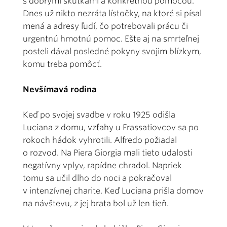
s dobrými skutkami a konkrétnou pomocou.
Dnes už nikto nezráta lístočky, na ktoré si písal
mená a adresy ľudí, čo potrebovali prácu či
urgentnú hmotnú pomoc. Ešte aj na smrteľnej
posteli dával posledné pokyny svojim blízkym,
komu treba pomôcť.
Nevšímavá rodina
Keď po svojej svadbe v roku 1925 odišla
Luciana z domu, vzťahy u Frassatiovcov sa po
rokoch hádok vyhrotili. Alfredo požiadal
o rozvod. Na Piera Giorgia mali tieto udalosti
negatívny vplyv, rapídne chradol. Napriek
tomu sa učil dlho do noci a pokračoval
v intenzívnej charite. Keď Luciana prišla domov
na návštevu, z jej brata bol už len tieň.