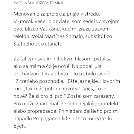
KARDINÁLA JOZEFA TOMKA
Menovanie za prefekta prišlo v stredu.
V utorok večer o deviatej som sedel vo svojom
byte blízko Vatikánu, keď mi zrazu zazvonil
telefón. Volal Martínez Somalo, substitút zo
Štátneho sekretariátu.
Začal tým svojím hlbokým hlasom, pýtal sa,
ako sa mám a čo je nové. No dodal: „Ja
prichádzam teraz z bytu.“ To už bolo jasné.
„Z tretieho poschodia.“ Ešte jasnejšie. Hovorím
mu: „Tak máš potom novoty.“ „Vieš, čo je
nové? Že si pro di pro.“ Zostal som zarazený.
Pro môže znamenať, že som nejaký proprefekt
alebo propredseda. Pri hľadaní ďalšieho pro mi
napadlo Propaganda fide. Tak to mi vyrazilo
dych.