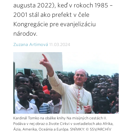
augusta 2022), keď v rokoch 1985 –
2001 stál ako prefekt v čele
Kongregácie pre evanjelizáciu
národov.
Zuzana Artimová
11.03.2024
Kardinál Tomko na obálke knihy Na misijných cestách II.
Podáva v nej obraz o živote Cirkvi v svetadieloch ako Afrika,
Ázia, Amerika, Oceánia a Európa. SNÍMKY: © SSV/ARCHÍV