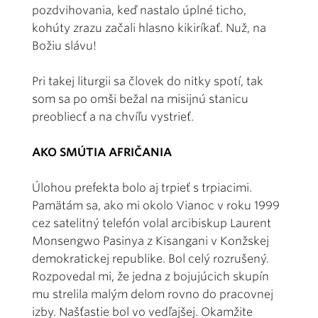
pozdvihovania, keď nastalo úplné ticho,
kohúty zrazu začali hlasno kikiríkať. Nuž, na
Božiu slávu!
Pri takej liturgii sa človek do nitky spotí, tak
som sa po omši bežal na misijnú stanicu
preobliecť a na chvíľu vystrieť.
AKO SMÚTIA AFRIČANIA
Úlohou prefekta bolo aj trpieť s trpiacimi.
Pamätám sa, ako mi okolo Vianoc v roku 1999
cez satelitný telefón volal arcibiskup Laurent
Monsengwo Pasinya z Kisangani v Konžskej
demokratickej republike. Bol celý rozrušený.
Rozpovedal mi, že jedna z bojujúcich skupín
mu strelila malým delom rovno do pracovnej
izby. Našťastie bol vo vedľajšej. Okamžite