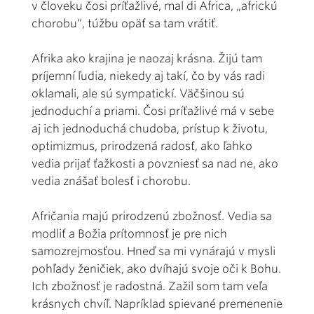
v človeku čosi príťažlivé, mal di Africa, „africkú
chorobu“, túžbu opäť sa tam vrátiť.
Afrika ako krajina je naozaj krásna. Žijú tam
príjemní ľudia, niekedy aj takí, čo by vás radi
oklamali, ale sú sympatickí. Väčšinou sú
jednoduchí a priami. Čosi príťažlivé má v sebe
aj ich jednoduchá chudoba, prístup k životu,
optimizmus, prirodzená radosť, ako ľahko
vedia prijať ťažkosti a povzniesť sa nad ne, ako
vedia znášať bolesť i chorobu.
Afričania majú prirodzenú zbožnosť. Vedia sa
modliť a Božia prítomnosť je pre nich
samozrejmosťou. Hneď sa mi vynárajú v mysli
pohľady ženičiek, ako dvíhajú svoje oči k Bohu.
Ich zbožnosť je radostná. Zažil som tam veľa
krásnych chvíľ. Napríklad spievané premenenie