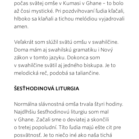
počas svätej omše v Kumasi v Ghane – to bolo
až čosi mystické. Pri pozdvihovaní ľudia kľačali,
hlboko sa klaňali a tichou melódiou vyjadrovali
amen.
Veľakrát som slúžil svätú omšu v swahilčine.
Doma mám aj swahilskú gramatiku i Nový
zákon v tomto jazyku. Dokonca som
v swahilčine svätil aj jedného biskupa. Je to
melodická reč, podobá sa taliančine.
ŠESŤHODINOVÁ LITURGIA
Normálna slávnostná omša trvala štyri hodiny.
Najdlhšiu šesťhodinovú liturgiu som mal
v Ghane. Začali sme o deviatej a skončili
o tretej popoludní. Títo ľudia majú ešte cit pre
posvätnosť. Je to niečo iné ako naša tichá