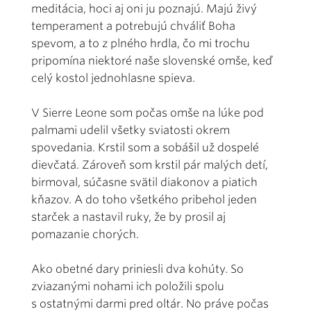
meditácia, hoci aj oni ju poznajú. Majú živý
temperament a potrebujú chváliť Boha
spevom, a to z plného hrdla, čo mi trochu
pripomína niektoré naše slovenské omše, keď
celý kostol jednohlasne spieva.
V Sierre Leone som počas omše na lúke pod
palmami udelil všetky sviatosti okrem
spovedania. Krstil som a sobášil už dospelé
dievčatá. Zároveň som krstil pár malých detí,
birmoval, súčasne svätil diakonov a piatich
kňazov. A do toho všetkého pribehol jeden
starček a nastavil ruky, že by prosil aj
pomazanie chorých.
Ako obetné dary priniesli dva kohúty. So
zviazanými nohami ich položili spolu
s ostatnými darmi pred oltár. No práve počas