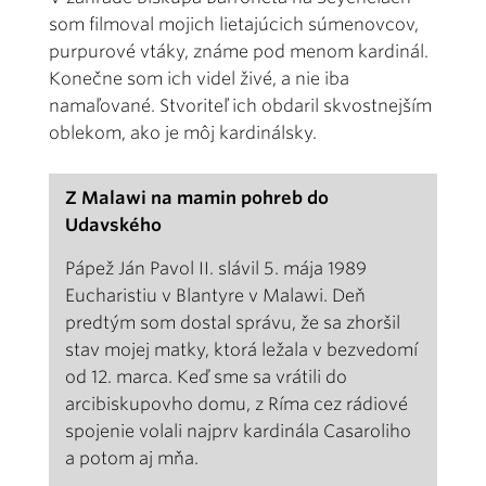
som filmoval mojich lietajúcich súmenovcov,
purpurové vtáky, známe pod menom kardinál.
Konečne som ich videl živé, a nie iba
namaľované. Stvoriteľ ich obdaril skvostnejším
oblekom, ako je môj kardinálsky.
Z Malawi na mamin pohreb do
Udavského
Pápež Ján Pavol II. slávil 5. mája 1989
Eucharistiu v Blantyre v Malawi. Deň
predtým som dostal správu, že sa zhoršil
stav mojej matky, ktorá ležala v bezvedomí
od 12. marca. Keď sme sa vrátili do
arcibiskupovho domu, z Ríma cez rádiové
spojenie volali najprv kardinála Casaroliho
a potom aj mňa.