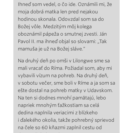
Ihneď som vedel, o čo ide. Oznámili mi, že
moja dobrá matka len pred nejakou
hodinou skonala. Odovzdal som sa do
Božej vôle. Medzitým môj kolega
oboznámil pápeža o smutnej zvesti. Ján
Pavol II. ma ihneď objal so slovami: „Tak
mamuša je už na Božej sláve.“
Na druhý deň po omši v Lilongwe sme sa
mali vracať do Ríma. Požiadal som, aby mi
vybavili vízum na pohreb. Na druhý deň,
v sobotu večer, sme boli v Ríme a ja som sa
ešte dostal na pohreb matky v Udavskom.
Na ten si dodnes mnohí pamätajú, lebo
napriek mnohým ťažkostiam sa celá
dedina naplnila veriacimi z blízkeho
i ďalekého okolia, takže pohrebný sprievod
na čele so 60 kňazmi zaplnil cestu od