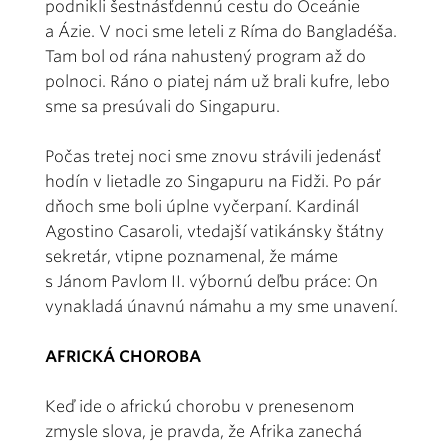
podnikli šestnásťdennú cestu do Oceánie
a Ázie. V noci sme leteli z Ríma do Bangladéša.
Tam bol od rána nahustený program až do
polnoci. Ráno o piatej nám už brali kufre, lebo
sme sa presúvali do Singapuru.
Počas tretej noci sme znovu strávili jedenásť
hodín v lietadle zo Singapuru na Fidži. Po pár
dňoch sme boli úplne vyčerpaní. Kardinál
Agostino Casaroli, vtedajší vatikánsky štátny
sekretár, vtipne poznamenal, že máme
s Jánom Pavlom II. výbornú deľbu práce: On
vynakladá únavnú námahu a my sme unavení.
AFRICKÁ CHOROBA
Keď ide o africkú chorobu v prenesenom
zmysle slova, je pravda, že Afrika zanechá