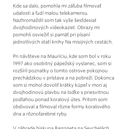
Kde sa dalo, pomohla mi záľuba filmovať
udalosti a ľudí malou telekamerou.
Nazhromaždil som tak vyše šesťdesiat
dvojhodinových videokaziet. Obrazy mi
pomohli osviežiť si pamäť pri písaní
jednotlivých statí knihy Na misijných cestách.
Pri návšteve na Mauríciu, kde som bol v roku
1997 ako osobitný pápežský vyslanec, som si
rozšíril poznatky o tomto ostrove pokojnou
prechádzkou v prístave a na pobreží. Dokonca
som si mohol dovoliť krátky kúpeľ v mori aj
dvojhodinovú plavbu na loďke s priesvitnou
podlahou ponad koralový útes. Pritom som
obdivoval a filmoval rôzne formy koralového
dna a rôznofarebné ryby.
V záhrade biskupa Barroneta na Seychelách