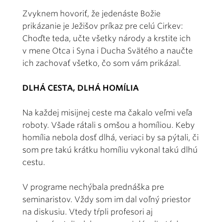
Zvyknem hovoriť, že jedenáste Božie
prikázanie je Ježišov príkaz pre celú Cirkev:
Choďte teda, učte všetky národy a krstite ich
v mene Otca i Syna i Ducha Svätého a naučte
ich zachovať všetko, čo som vám prikázal.
DLHÁ CESTA, DLHÁ HOMÍLIA
Na každej misijnej ceste ma čakalo veľmi veľa
roboty. Všade rátali s omšou a homíliou. Keby
homília nebola dosť dlhá, veriaci by sa pýtali, či
som pre takú krátku homíliu vykonal takú dlhú
cestu.
V programe nechýbala prednáška pre
seminaristov. Vždy som im dal voľný priestor
na diskusiu. Vtedy tŕpli profesori aj