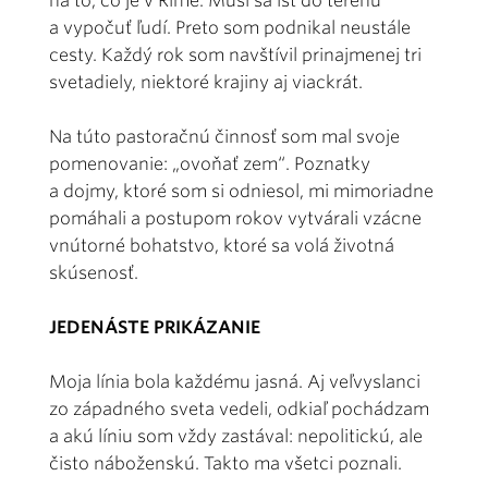
na to, čo je v Ríme. Musí sa ísť do terénu
a vypočuť ľudí. Preto som podnikal neustále
cesty. Každý rok som navštívil prinajmenej tri
svetadiely, niektoré krajiny aj viackrát.
Na túto pastoračnú činnosť som mal svoje
pomenovanie: „ovoňať zem“. Poznatky
a dojmy, ktoré som si odniesol, mi mimoriadne
pomáhali a postupom rokov vytvárali vzácne
vnútorné bohatstvo, ktoré sa volá životná
skúsenosť.
JEDENÁSTE PRIKÁZANIE
Moja línia bola každému jasná. Aj veľvyslanci
zo západného sveta vedeli, odkiaľ pochádzam
a akú líniu som vždy zastával: nepolitickú, ale
čisto náboženskú. Takto ma všetci poznali.