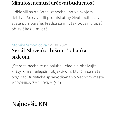
Minulosť nemusí určovať budúcnosť
Odklonili sa od Boha, zanechali ho vo svojom
detstve. Roky viedli promiskuitný život, ocitli sa vo
svete pornografie. Predsa sa im však podarilo opäť
objaviť Božiu milosť.
Monika Šimoničová
04.08.2026
Seriál: Slovenka dušou – Talianka
srdcom
„Starosti nechajte na palube lietadla a obdivujte
krásy Ríma najlepším objektívom, ktorým sú naše
oči,“ radí turistická sprievodkyňa vo Večnom meste
VERONIKA ZÁBORSKÁ (53).
Najnovšie KN