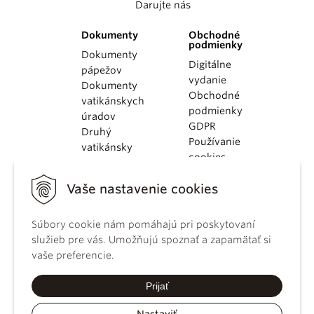
Darujte nás
Dokumenty
Obchodné
podmienky
Dokumenty
Digitálne
pápežov
vydanie
Dokumenty
Obchodné
vatikánskych
podmienky
úradov
GDPR
Druhý
Používanie
vatikánsky
cookies
koncil
Dokumenty
Vaše nastavenie cookies
KBS
Kódex
Súbory cookie nám pomáhajú pri poskytovaní
kánonického
služieb pre vás. Umožňujú spoznať a zapamätať si
práva
vaše preferencie.
Katechizmus
Katolíckej
Prijať
cirkvi