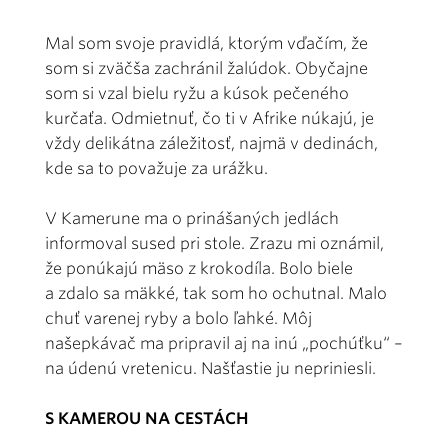
Mal som svoje pravidlá, ktorým vďačím, že
som si zväčša zachránil žalúdok. Obyčajne
som si vzal bielu ryžu a kúsok pečeného
kurčaťa. Odmietnuť, čo ti v Afrike núkajú, je
vždy delikátna záležitosť, najmä v dedinách,
kde sa to považuje za urážku.
V Kamerune ma o prinášaných jedlách
informoval sused pri stole. Zrazu mi oznámil,
že ponúkajú mäso z krokodíla. Bolo biele
a zdalo sa mäkké, tak som ho ochutnal. Malo
chuť varenej ryby a bolo ľahké. Môj
našepkávač ma pripravil aj na inú „pochúťku“ –
na údenú vretenicu. Našťastie ju nepriniesli.
S KAMEROU NA CESTÁCH