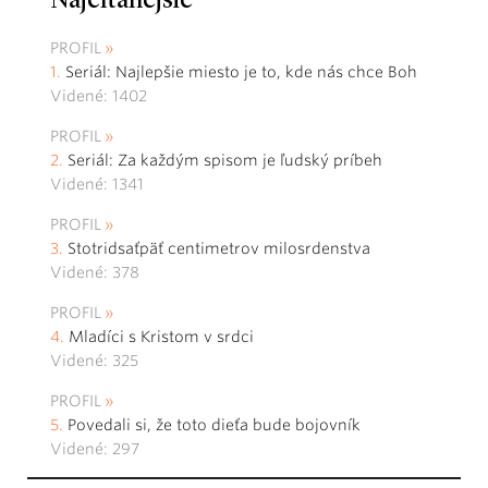
Najčítanejšie
PROFIL
Seriál: Najlepšie miesto je to, kde nás chce Boh
Videné: 1402
PROFIL
Seriál: Za každým spisom je ľudský príbeh
Videné: 1341
PROFIL
Stotridsaťpäť centimetrov milosrdenstva
Videné: 378
PROFIL
Mladíci s Kristom v srdci
Videné: 325
PROFIL
Povedali si, že toto dieťa bude bojovník
Videné: 297