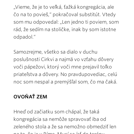
„Vieme, že je to veľká, ťažká kongregácia, ale
čo na to povieš,“ pokračoval substitút. Vtedy
som mu odpovedal: „Len jedno ti poviem, som
rád, že sedím na stoličke, inak by som istotne
odpadol.“
Samozrejme, všetko sa dialo v duchu
poslušnosti Cirkvi a najmä vo vzťahu dôvery
voči pápežovi, ktorý voči mne prejavil toľko
priateľstva a dôvery. No pravdupovediac, celú
noc som nespal a premýšľal som, čo ma čaká.
OVOŇAŤ ZEM
Hneď od začiatku som chápal, že taká
kongregácia sa nemôže spravovať iba od
zeleného stola a že sa nemožno obmedziť len