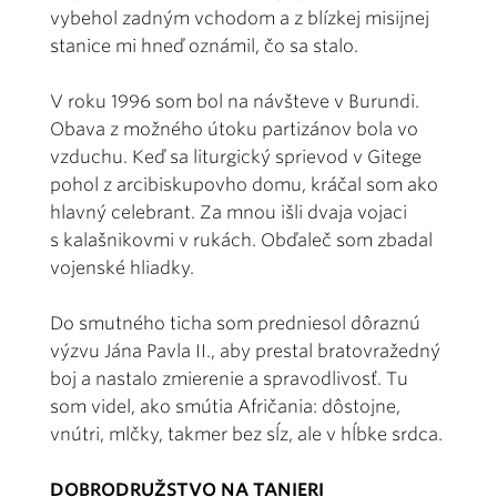
vybehol zadným vchodom a z blízkej misijnej
stanice mi hneď oznámil, čo sa stalo.
V roku 1996 som bol na návšteve v Burundi.
Obava z možného útoku partizánov bola vo
vzduchu. Keď sa liturgický sprievod v Gitege
pohol z arcibiskupovho domu, kráčal som ako
hlavný celebrant. Za mnou išli dvaja vojaci
s kalašnikovmi v rukách. Obďaleč som zbadal
vojenské hliadky.
Do smutného ticha som predniesol dôraznú
výzvu Jána Pavla II., aby prestal bratovražedný
boj a nastalo zmierenie a spravodlivosť. Tu
som videl, ako smútia Afričania: dôstojne,
vnútri, mlčky, takmer bez sĺz, ale v hĺbke srdca.
DOBRODRUŽSTVO NA TANIERI