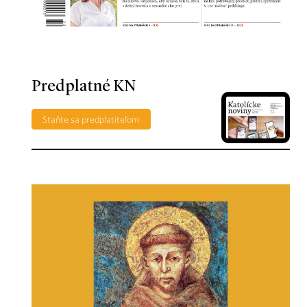
Predplatné KN
Staňte sa predplatiteľom