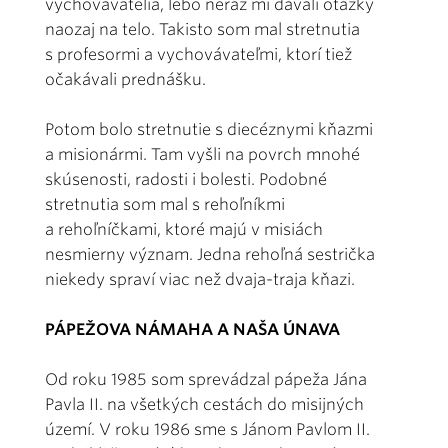
vychovávatelia, lebo neraz mi dávali otázky
naozaj na telo. Takisto som mal stretnutia
s profesormi a vychovávateľmi, ktorí tiež
očakávali prednášku.
Potom bolo stretnutie s diecéznymi kňazmi
a misionármi. Tam vyšli na povrch mnohé
skúsenosti, radosti i bolesti. Podobné
stretnutia som mal s rehoľníkmi
a rehoľníčkami, ktoré majú v misiách
nesmierny význam. Jedna rehoľná sestrička
niekedy spraví viac než dvaja-traja kňazi.
PÁPEŽOVA NÁMAHA A NAŠA ÚNAVA
Od roku 1985 som sprevádzal pápeža Jána
Pavla II. na všetkých cestách do misijných
území. V roku 1986 sme s Jánom Pavlom II.