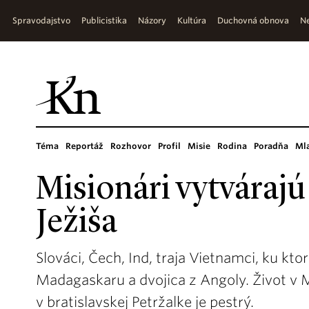
Spravodajstvo
Publicistika
Názory
Kultúra
Duchovná obnova
Ne
Téma
Reportáž
Rozhovor
Profil
Misie
Rodina
Poradňa
Ml
Misionári vytvárajú
Ježiša
Slováci, Čech, Ind, traja Vietnamci, ku kt
Madagaskaru a dvojica z Angoly. Život v 
v bratislavskej Petržalke je pestrý.