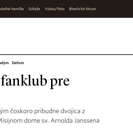
deľné homílie
Súťaže
Video/Foto
Bioetické fórum
adým
Deťom
 fanklub pre
orým čoskoro pribudne dvojica z
Misijnom dome sv. Arnolda Janssena