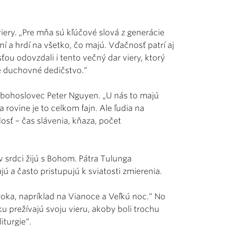
iery. „Pre mňa sú kľúčové slová z generácie
í a hrdí na všetko, čo majú. Vďačnosť patrí aj
ťou odovzdali i tento večný dar viery, ktorý
ké duchovné dedičstvo.“
bohoslovec Peter Nguyen. „U nás to majú
 rovine je to celkom fajn. Ale ľudia na
sť – čas slávenia, kňaza, počet
v srdci žijú s Bohom. Pátra Tulunga
ú a často pristupujú k sviatosti zmierenia.
o roka, napríklad na Vianoce a Veľkú noc.“ No
u prežívajú svoju vieru, akoby boli trochu
iturgie“.