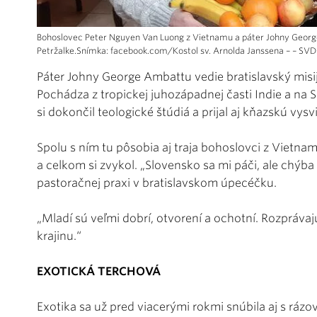
Bohoslovec Peter Nguyen Van Luong z Vietnamu a páter Johny George
Petržalke.Snímka: facebook.com/Kostol sv. Arnolda Janssena – – SVD
Páter Johny George Ambattu vedie bratislavský mis
Pochádza z tropickej juhozápadnej časti Indie a na 
si dokončil teologické štúdiá a prijal aj kňazskú vysv
Spolu s ním tu pôsobia aj traja bohoslovci z Vietna
a celkom si zvykol. „Slovensko sa mi páči, ale chýba 
pastoračnej praxi v bratislavskom úpecéčku.
„Mladí sú veľmi dobrí, otvorení a ochotní. Rozpráva
krajinu.“
EXOTICKÁ TERCHOVÁ
Exotika sa už pred viacerými rokmi snúbila aj s rázo