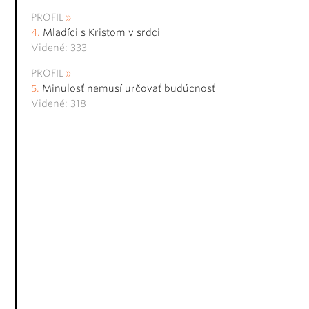
PROFIL
Mladíci s Kristom v srdci
Videné: 333
PROFIL
Minulosť nemusí určovať budúcnosť
Videné: 318