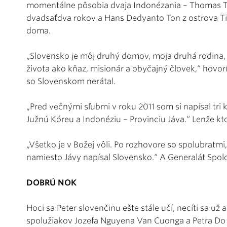
momentálne pôsobia dvaja Indonézania – Thomas Tul
dvadsaťdva rokov a Hans Dedyanto Ton z ostrova Timo
doma.
„Slovensko je môj druhý domov, moja druhá rodina,
života ako kňaz, misionár a obyčajný človek,“ hovorí
so Slovenskom nerátal.
„Pred večnými sľubmi v roku 2011 som si napísal tri 
Južnú Kóreu a Indonéziu – Provinciu Jáva.“ Lenže kt
„Všetko je v Božej vôli. Po rozhovore so spolubratmi,
namiesto Jávy napísal Slovensko.“ A Generalát Spol
DOBRÚ NOK
Hoci sa Peter slovenčinu ešte stále učí, necíti sa už
spolužiakov Jozefa Nguyena Van Cuonga a Petra Do H