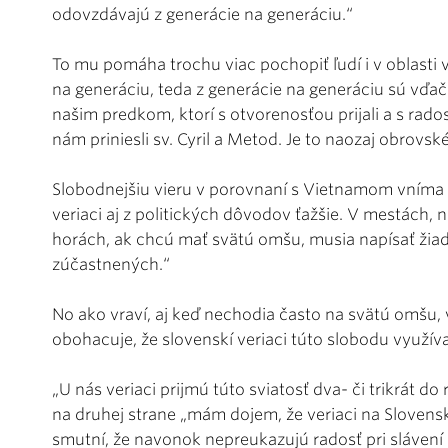
odovzdávajú z generácie na generáciu.“
To mu pomáha trochu viac pochopiť ľudí i v oblasti v
na generáciu, teda z generácie na generáciu sú vďačn
našim predkom, ktorí s otvorenosťou prijali a s rados
nám priniesli sv. Cyril a Metod. Je to naozaj obrovs
Slobodnejšiu vieru v porovnaní s Vietnamom vníma 
veriaci aj z politických dôvodov ťažšie. V mestách, na
horách, ak chcú mať svätú omšu, musia napísať žiado
zúčastnených.“
No ako vraví, aj keď nechodia často na svätú omšu, 
obohacuje, že slovenskí veriaci túto slobodu využívaj
„U nás veriaci prijmú túto sviatosť dva- či trikrát d
na druhej strane „mám dojem, že veriaci na Slovensk
smutní, že navonok nepreukazujú radosť pri slávení l