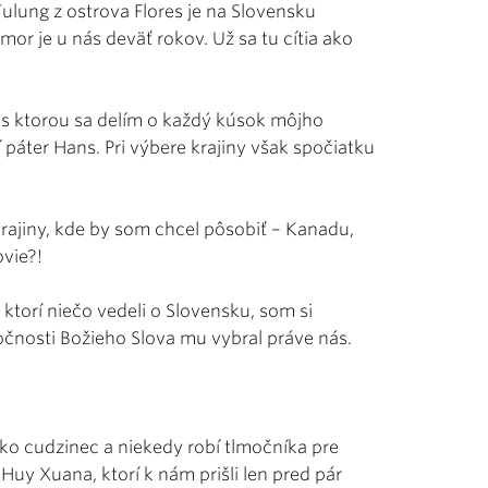
ung z ostrova Flores je na Slovensku
r je u nás deväť rokov. Už sa tu cítia ako
 s ktorou sa delím o každý kúsok môjho
 páter Hans. Pri výbere krajiny však spočiatku
krajiny, kde by som chcel pôsobiť – Kanadu,
ovie?!
 ktorí niečo vedeli o Slovensku, som si
očnosti Božieho Slova mu vybral práve nás.
 ako cudzinec a niekedy robí tlmočníka pre
uy Xuana, ktorí k nám prišli len pred pár