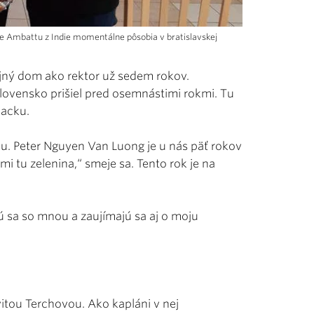
 Ambattu z Indie momentálne pôsobia v bratislavskej
ijný dom ako rektor už sedem rokov.
Slovensko prišiel pred osemnástimi rokmi. Tu
iacku.
mu. Peter Nguyen Van Luong je u nás päť rokov
mi tu zelenina,“ smeje sa. Tento rok je na
jú sa so mnou a zaujímajú sa aj o moju
vitou Terchovou. Ako kapláni v nej