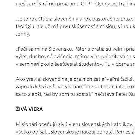
mesiacmi v rámci programu OTP – Overseas Trainin
„Je to rok štúdia slovenčiny a rok pastoračnej prax
teológiu, ale už má prvú skúsenosť s misiou, s inou 
Johny.
„Páči sa mi na Slovensku. Páter a bratia sú veľmi pri
výlet, duchovné cvičenia, máme viac príležitostí sa s
v seminári okolo šesťdesiat študentov. Tu v dome sm
Ako vravia, slovenčina je pre nich zatiaľ veľmi ťaž
zapriali
dobrú nok
. Vo vietnamčine sa totiž c číta ako
sa to zlepší, rád by som tu zostal,“ načrtáva Peter X
ŽIVÁ VIERA
Misionári oceňujú živú vieru slovenských katolíkov. 
všetko opísal. „Slovensko je naozaj bohaté. Remeslá,