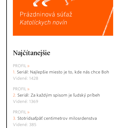
Najčítanejšie
PROFIL
Seriál: Najlepšie miesto je to, kde nás chce Boh
Videné: 1428
PROFIL
Seriál: Za každým spisom je ľudský príbeh
Videné: 1369
PROFIL
Stotridsaťpäť centimetrov milosrdenstva
Videné: 385