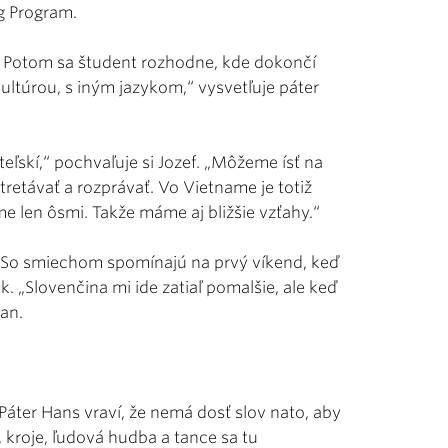
g Program.
e. Potom sa študent rozhodne, kde dokončí
kultúrou, s iným jazykom,“ vysvetľuje páter
ateľskí,“ pochvaľuje si Jozef. „Môžeme ísť na
tretávať a rozprávať. Vo Vietname je totiž
e len ôsmi. Takže máme aj bližšie vzťahy.“
ká. So smiechom spomínajú na prvý víkend, keď
 k. „Slovenčina mi ide zatiaľ pomalšie, ale keď
uan.
Páter Hans vraví, že nemá dosť slov nato, aby
 kroje, ľudová hudba a tance sa tu