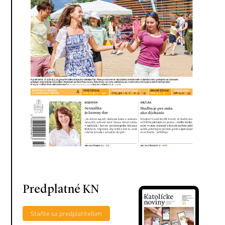
Predplatné KN
Staňte sa predplatiteľom