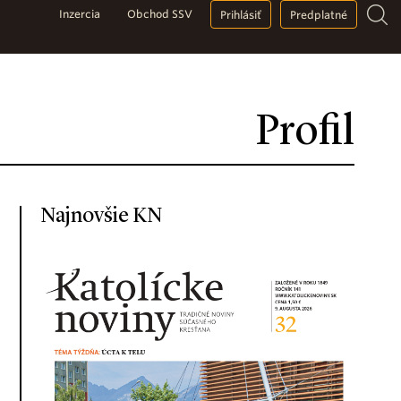
Inzercia
Obchod SSV
Prihlásiť
Predplatné
Profil
Najnovšie KN