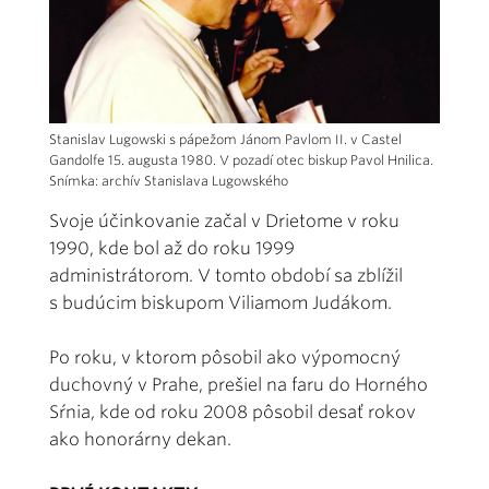
Stanislav Lugowski s pápežom Jánom Pavlom II. v Castel
Gandolfe 15. augusta 1980. V pozadí otec biskup Pavol Hnilica.
Snímka: archív Stanislava Lugowského
Svoje účinkovanie začal v Drietome v roku
1990, kde bol až do roku 1999
administrátorom. V tomto období sa zblížil
s budúcim biskupom Viliamom Judákom.
Po roku, v ktorom pôsobil ako výpomocný
duchovný v Prahe, prešiel na faru do Horného
Sŕnia, kde od roku 2008 pôsobil desať rokov
ako honorárny dekan.