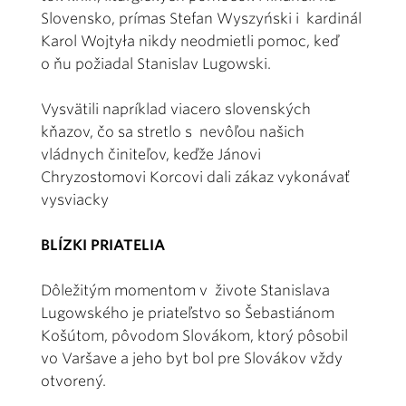
Slovensko, prímas Stefan Wyszyński i kardinál
Karol Wojtyła nikdy neodmietli pomoc, keď
o ňu požiadal Stanislav Lugowski.
Vysvätili napríklad viacero slovenských
kňazov, čo sa stretlo s nevôľou našich
vládnych činiteľov, keďže Jánovi
Chryzostomovi Korcovi dali zákaz vykonávať
vysviacky
BLÍZKI PRIATELIA
Dôležitým momentom v živote Stanislava
Lugowského je priateľstvo so Šebastiánom
Košútom, pôvodom Slovákom, ktorý pôsobil
vo Varšave a jeho byt bol pre Slovákov vždy
otvorený.