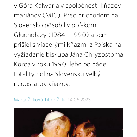
v Góra Kalwaria v spoločnosti kňazov
mariánov (MIC). Pred príchodom na
Slovensko pôsobil v poľskom
Głuchołazy (1984 – 1990) a sem
prišiel s viacerými kňazmi z Poľska na
vyžiadanie biskupa Jána Chryzostoma
Korca v roku 1990, lebo po páde
totality bol na Slovensku veľký
nedostatok kňazov.
Marta Žilková Tibor Žilka
14.06.2023