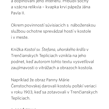
a doplňovaní jeho interiéru. Pribudli sochy
a vzácna relikvia – kvapka krvi pápeža Jána
Pavla II.
Okrem povinností súvisiacich s náboženskou
službou ochotne sprevádzal hostí v kostole
i v meste.
Knižka
Kostol sv. Štefana
,
uhorského kráľa
v
Trenčianskych Tepliciach vznikla na jeho
podnet, keď autorom tohto textu vysvetľoval
zaujímavosti o vitrážach a obrazoch kostola.
Napríklad že obraz Panny Márie
Čenstochovskej darovali kostolu poľskí veriaci
v roku 1903, keď sa zotavovali v Trenčianskych
Tepliciach.