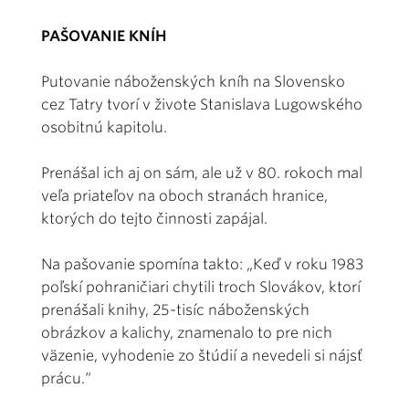
PAŠOVANIE KNÍH
Putovanie náboženských kníh na Slovensko
cez Tatry tvorí v živote Stanislava Lugowského
osobitnú kapitolu.
Prenášal ich aj on sám, ale už v 80. rokoch mal
veľa priateľov na oboch stranách hranice,
ktorých do tejto činnosti zapájal.
Na pašovanie spomína takto: „Keď v roku 1983
poľskí pohraničiari chytili troch Slovákov, ktorí
prenášali knihy, 25-tisíc náboženských
obrázkov a kalichy, znamenalo to pre nich
väzenie, vyhodenie zo štúdií a nevedeli si nájsť
prácu.“