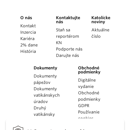
O nás
Kontaktujte
Katolícke
nás
noviny
Kontakt
Staň sa
Aktuálne
Inzercia
reportérom
číslo
Kariéra
KN
2% dane
Podporte nás
História
Darujte nás
Dokumenty
Obchodné
podmienky
Dokumenty
Digitálne
pápežov
vydanie
Dokumenty
Obchodné
vatikánskych
podmienky
úradov
GDPR
Druhý
Používanie
vatikánsky
cookies
koncil
Dokumenty