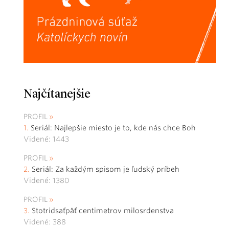
Najčítanejšie
PROFIL
Seriál: Najlepšie miesto je to, kde nás chce Boh
Videné: 1443
PROFIL
Seriál: Za každým spisom je ľudský príbeh
Videné: 1380
PROFIL
Stotridsaťpäť centimetrov milosrdenstva
Videné: 388