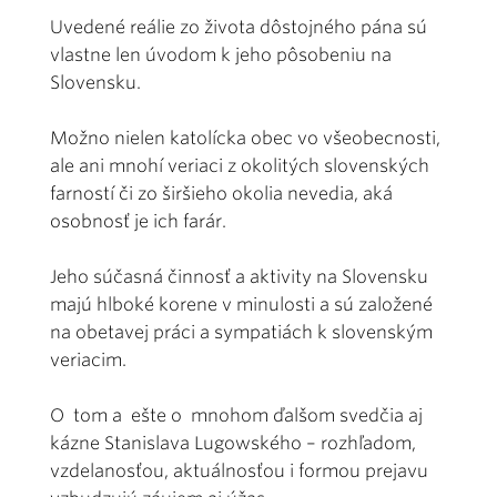
Uvedené reálie zo života dôstojného pána sú
vlastne len úvodom k jeho pôsobeniu na
Slovensku.
Možno nielen katolícka obec vo všeobecnosti,
ale ani mnohí veriaci z okolitých slovenských
farností či zo širšieho okolia nevedia, aká
osobnosť je ich farár.
Jeho súčasná činnosť a aktivity na Slovensku
majú hlboké korene v minulosti a sú založené
na obetavej práci a sympatiách k slovenským
veriacim.
O tom a ešte o mnohom ďalšom svedčia aj
kázne Stanislava Lugowského – rozhľadom,
vzdelanosťou, aktuálnosťou i formou prejavu