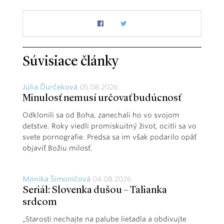
Súvisiace články
Júlia Ďurčeková
05.08.2026
Minulosť nemusí určovať budúcnosť
Odklonili sa od Boha, zanechali ho vo svojom
detstve. Roky viedli promiskuitný život, ocitli sa vo
svete pornografie. Predsa sa im však podarilo opäť
objaviť Božiu milosť.
Monika Šimoničová
04.08.2026
Seriál: Slovenka dušou – Talianka
srdcom
„Starosti nechajte na palube lietadla a obdivujte