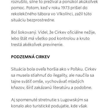
rozrušilo, silne to prežíval a ponúkol akúkoľvek
pomoc. Potom, keď v roku 1973 prišiel do
rekolekčného tábora vo Vlkolínci, zažil túto
situáciu bezprostredne.
Bol šokovaný. Videl, že Cirkev oficiálne nežije,
lebo štát má všetko pod kontrolou a kruto
trestá akékoľvek previnenie.
PODZEMNÁ CIRKEV
Situácia bola oveľa horšia ako v Poľsku. Cirkev
sa musela stiahnuť do ilegality, ale naučila sa
tajne svätiť omše, vychovávať mladých
kňazov, šíriť zakázanú literatúru a podobne.
Aj spomenuté stretnutie s Lugowským sa
konalo ako turistické podujatie, kde však