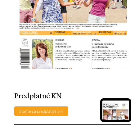
Predplatné KN
Staňte sa predplatiteľom