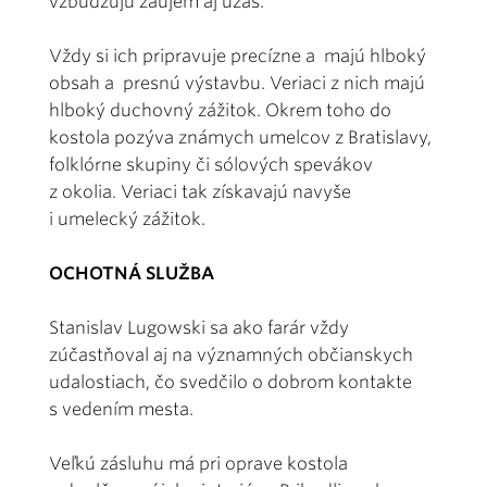
vzbudzujú záujem aj úžas.
Vždy si ich pripravuje precízne a majú hlboký
obsah a presnú výstavbu. Veriaci z nich majú
hlboký duchovný zážitok. Okrem toho do
kostola pozýva známych umelcov z Bratislavy,
folklórne skupiny či sólových spevákov
z okolia. Veriaci tak získavajú navyše
i umelecký zážitok.
OCHOTNÁ SLUŽBA
Stanislav Lugowski sa ako farár vždy
zúčastňoval aj na významných občianskych
udalostiach, čo svedčilo o dobrom kontakte
s vedením mesta.
Veľkú zásluhu má pri oprave kostola