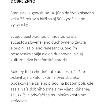
DOBRÉ ZRNO
Stanislav Lugowski sa 14. júna dožíva krásneho
veku 75 rokov a blíži sa aj 50. výročie jeho
vysviacky.
Svojou pastoračnou činnosťou sa stal
súčasťou slovenského duchovného života
a pričinil sa o jeho renesanciu. Svojím
pôsobením spája nielen duchovne, ale aj
kultúrne dva kresťanské národy.
Bolo by teda vhodné túto udalosť náležite
osláviť aj na katolíckom Slovensku ako
poďakovanie za jeho prácu na Božom poli, kde
zasial veľa dobrého zrna a my všetci dúfame,
že vzklíči a odvďačí sa mu plným kostolom
veriacich.