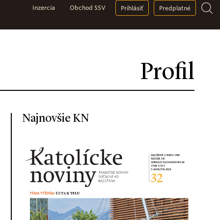
Inzercia
Obchod SSV
Prihlásiť
Predplatné
Profil
Najnovšie KN