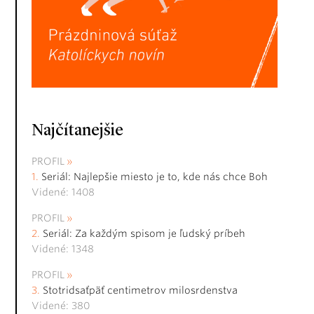
Najčítanejšie
PROFIL
Seriál: Najlepšie miesto je to, kde nás chce Boh
Videné: 1408
PROFIL
Seriál: Za každým spisom je ľudský príbeh
Videné: 1348
PROFIL
Stotridsaťpäť centimetrov milosrdenstva
Videné: 380