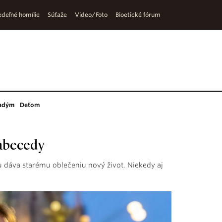
deľné homílie
Súťaže
Video/Foto
Bioetické fórum
adým
Deťom
 abecedy
dáva starému oblečeniu nový život. Niekedy aj