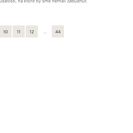
udalosti, na ktoré by sme nemali zabudnúť.
10
11
12
…
44