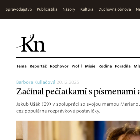
Spravodajstvo
Publicistika
Názory
Kultúra
Duchovná obnova
Ne
Téma
Reportáž
Rozhovor
Profil
Misie
Rodina
Poradňa
Ml
Barbora Kullačová
20.12.2025
Začínal pečiatkami s písmenami
Jakub Ušák (29) v spolupráci so svojou mamou Marianou 
cez populárne rozprávkové postavičky.