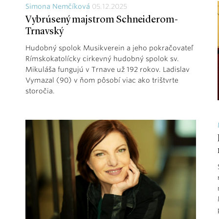
Simona Nemčíková
05.12.2025
Vybrúsený majstrom Schneiderom-
Trnavský
Hudobný spolok Musikverein a jeho pokračovateľ
Rímskokatolícky cirkevný hudobný spolok sv.
Mikuláša fungujú v Trnave už 192 rokov. Ladislav
Vymazal (90) v ňom pôsobí viac ako trištvrte
storočia.