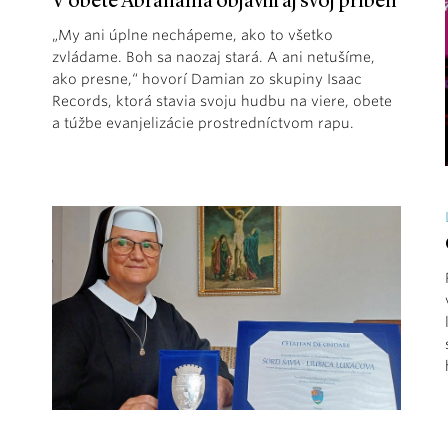
V obete Abraháma objavili aj svoj príbeh
„My ani úplne nechápeme, ako to všetko
zvládame. Boh sa naozaj stará. A ani netušíme,
ako presne,“ hovorí Damian zo skupiny Isaac
Records, ktorá stavia svoju hudbu na viere, obete
a túžbe evanjelizácie prostredníctvom rapu.