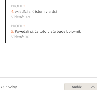
PROFIL
Mladíci s Kristom v srdci
Videné: 326
PROFIL
Povedali si, že toto dieťa bude bojovník
Videné: 301
cke noviny
Archív