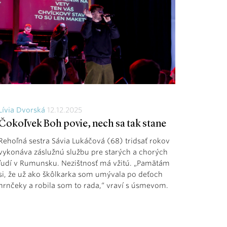
Lívia Dvorská
12.12.2025
Čokoľvek Boh povie, nech sa tak stane
Rehoľná sestra Sávia Lukáčová (68) tridsať rokov
vykonáva záslužnú službu pre starých a chorých
ľudí v Rumunsku. Nezištnosť má vžitú. „Pamätám
si, že už ako škôlkarka som umývala po deťoch
hrnčeky a robila som to rada,“ vraví s úsmevom.