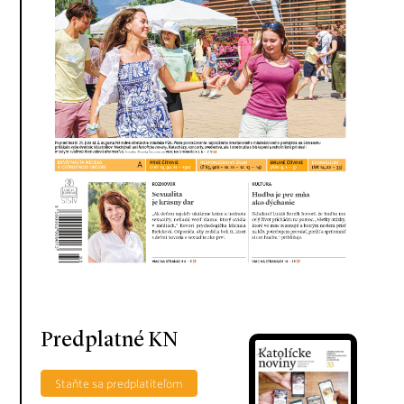
Predplatné KN
Staňte sa predplatiteľom