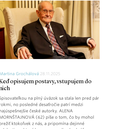
Martina Grochálová
28.11.2025
Keď opisujem postavy, vstupujem do
nich
Spisovateľkou na plný úväzok sa stala len pred pár
rokmi, no posledné desaťročie patrí medzi
najúspešnejšie české autorky. ALENA
MORNŠTAJNOVÁ (62) píše o tom, čo by mohol
prežiť ktokoľvek z nás, a pripomína dejinné