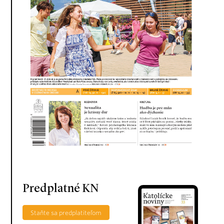
Predplatné KN
Staňte sa predplatiteľom