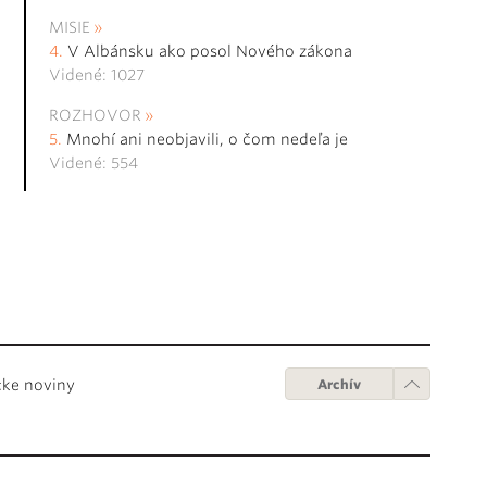
MISIE
V Albánsku ako posol Nového zákona
Videné: 1027
ROZHOVOR
Mnohí ani neobjavili, o čom nedeľa je
Videné: 554
cke noviny
Archív