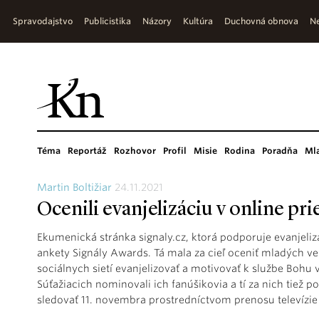
Spravodajstvo
Publicistika
Názory
Kultúra
Duchovná obnova
Ne
Téma
Reportáž
Rozhovor
Profil
Misie
Rodina
Poradňa
Ml
Martin Boltižiar
24.11.2021
Ocenili evanjelizáciu v online pri
Ekumenická stránka signaly.cz, ktorá podporuje evanjelizá
ankety Signály Awards. Tá mala za cieľ oceniť mladých ve
sociálnych sietí evanjelizovať a motivovať k službe Bohu
Súťažiacich nominovali ich fanúšikovia a tí za nich tiež 
sledovať 11. novembra prostredníctvom prenosu televízie