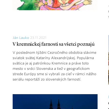
Ján Lauko
23.11.2021
V kremnickej farnosti sa všetci poznajú
V poslednom týždni Cezročného obdobia slávime
sviatok svätej Kataríny Alexandrijskej. Populárna
svätica je aj patrónkou Kremnice a práve toto
mesto v srdci Slovenska a tiež v geografickom
strede Európy sme si vybrali za cieľ v rámci nášho
seriálu reportáží zo slovenských farností.