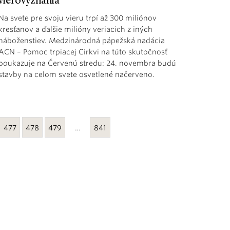
vierovyznania
Na svete pre svoju vieru trpí až 300 miliónov
kresťanov a ďalšie milióny veriacich z iných
náboženstiev. Medzinárodná pápežská nadácia
ACN – Pomoc trpiacej Cirkvi na túto skutočnosť
poukazuje na Červenú stredu: 24. novembra budú
stavby na celom svete osvetlené načerveno.
477
478
479
…
841