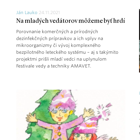
Ján Lauko
24.11.2021
Na mladých vedátorov môžeme byť hrdí
Porovnanie komerčných a prírodných
dezinfekčných prípravkov a ich vplyv na
mikroorganizmy či vývoj komplexného
bezpilotného leteckého systému – aj s takýmito
projektmi prišli mladí vedci na uplynulom
Festivale vedy a techniky AMAVET.