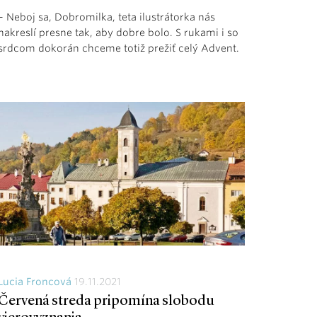
– Neboj sa, Dobromilka, teta ilustrátorka nás
nakreslí presne tak, aby dobre bolo. S rukami i so
srdcom dokorán chceme totiž prežiť celý Advent.
Lucia Froncová
19.11.2021
Červená streda pripomína slobodu