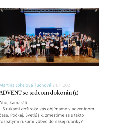
Martina Jokelová Ťuchová
24.11.2021
ADVENT so srdcom dokorán (1)
Ahoj kamaráti
– S rukami doširoka vás objímame v adventnom
čase. Počkaj, Svetlúšik, zmestíme sa s takto
rozpätými rukami vôbec do našej rubriky?