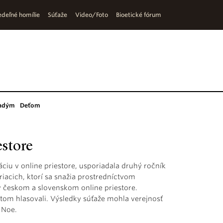
deľné homílie
Súťaže
Video/Foto
Bioetické fórum
adým
Deťom
estore
ciu v online priestore, usporiadala druhý ročník
riacich, ktorí sa snažia prostredníctvom
 v českom a slovenskom online priestore.
potom hlasovali. Výsledky súťaže mohla verejnosť
 Noe.