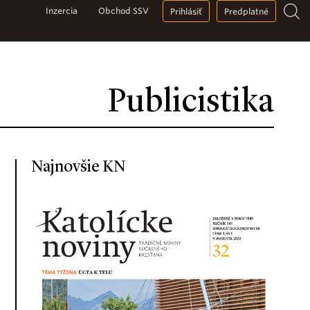
Inzercia
Obchod SSV
Prihlásiť
Predplatné
Publicistika
Najnovšie KN