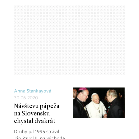
Anna Stankayová
30.06.2020
Návštevu pápeža
na Slovensku
chystal dvakrát
Druhý júl 1995 strávil
Ján Pavol II. na východe