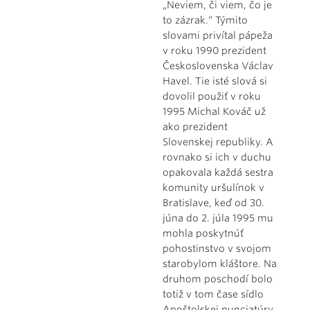
„Neviem, či viem, čo je
to zázrak.“ Týmito
slovami privítal pápeža
v roku 1990 prezident
Československa Václav
Havel. Tie isté slová si
dovolil použiť v roku
1995 Michal Kováč už
ako prezident
Slovenskej republiky. A
rovnako si ich v duchu
opakovala každá sestra
komunity uršulínok v
Bratislave, keď od 30.
júna do 2. júla 1995 mu
mohla poskytnúť
pohostinstvo v svojom
starobylom kláštore. Na
druhom poschodí bolo
totiž v tom čase sídlo
Apoštolskej nunciatúry.