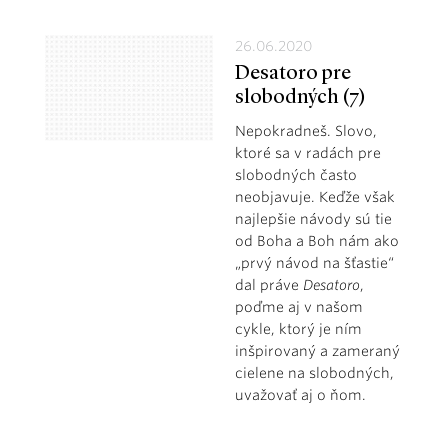
26.06.2020
Desatoro pre
slobodných (7)
Nepokradneš. Slovo,
ktoré sa v radách pre
slobodných často
neobjavuje. Keďže však
najlepšie návody sú tie
od Boha a Boh nám ako
„prvý návod na šťastie“
dal práve
Desatoro
,
poďme aj v našom
cykle, ktorý je ním
inšpirovaný a zameraný
cielene na slobodných,
uvažovať aj o ňom.