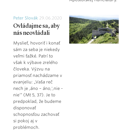
Peter Slovák
29.06.2020
Ovládajme sa, aby
nás neovládali
Myslieť, hovoriť i konať
sám za seba je niekedy
veľmi ťažké. Patrí to
však k výbave zrelého
človeka. Výzvu na
priamosť nachádzame v
evanjeliu: „Vaša reč
nech je ,áno – áno,',nie -
nie'“ (Mt 5, 37). Je to
predpoklad, že budeme
disponovať
schopnosťou zachovať
si pokoj aj v
problémoch.