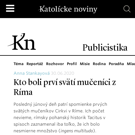
Publicistika
Téma
Reportáž
Rozhovor
Profil
Misie
Rodina
Poradňa
Mla
Anna Stankayová
30.06.2020
Kto boli prví svätí mučeníci z
Ríma
Posledný júnový deň patrí spomienke prvých
svätých mučeníkov Cirkvi v Ríme. Ich počet
nevieme, rímsky pohanský historik Tacitus v
spisoch zaznamenal iba toľko, že ich bolo
nesmierne množstvo (
ingens multitudo
).