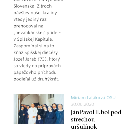
Slovenska. Z troch
návštev našej krajiny
vtedy jediný raz
prenocoval na
„nevatikánskej“ pôde –
v Spišskej Kapitule.
Zaspomínal si na to
kňaz Spišskej diecézy
Jozef Jarab (73), ktorý
sa vtedy na prípravách
pápežovho príchodu
podieľal už druhýkrát.
Miriam Latáková OSU
30.06.2020
Ján Pavol II. bol pod
strechou
uršulínok