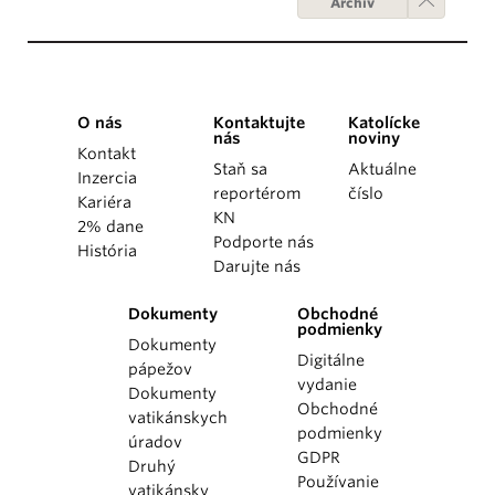
Archív
O nás
Kontaktujte
Katolícke
nás
noviny
Kontakt
Staň sa
Aktuálne
Inzercia
reportérom
číslo
Kariéra
KN
2% dane
Podporte nás
História
Darujte nás
Dokumenty
Obchodné
podmienky
Dokumenty
Digitálne
pápežov
vydanie
Dokumenty
Obchodné
vatikánskych
podmienky
úradov
GDPR
Druhý
Používanie
vatikánsky