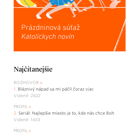
Najčítanejšie
ROZHOVOR
Bláznivý nápad sa mi páčil čoraz viac
Videné: 2422
PROFIL
Seriál: Najlepšie miesto je to, kde nás chce Boh
Videné: 1443
PROFIL