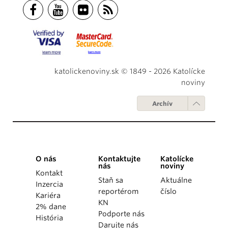
katolickenoviny.sk © 1849 - 2026 Katolícke
noviny
Archív
O nás
Kontaktujte
Katolícke
nás
noviny
Kontakt
Staň sa
Aktuálne
Inzercia
reportérom
číslo
Kariéra
KN
2% dane
Podporte nás
História
Darujte nás