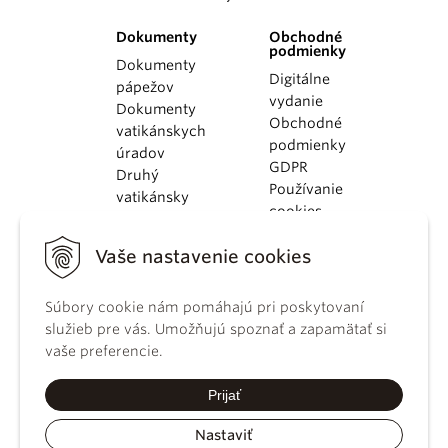
Dokumenty
Obchodné
podmienky
Dokumenty
Digitálne
pápežov
vydanie
Dokumenty
Obchodné
vatikánskych
podmienky
úradov
GDPR
Druhý
Používanie
vatikánsky
cookies
koncil
Dokumenty
Vaše nastavenie cookies
KBS
Kódex
Súbory cookie nám pomáhajú pri poskytovaní
kánonického
služieb pre vás. Umožňujú spoznať a zapamätať si
práva
vaše preferencie.
Katechizmus
Katolíckej
Prijať
cirkvi
Nastaviť