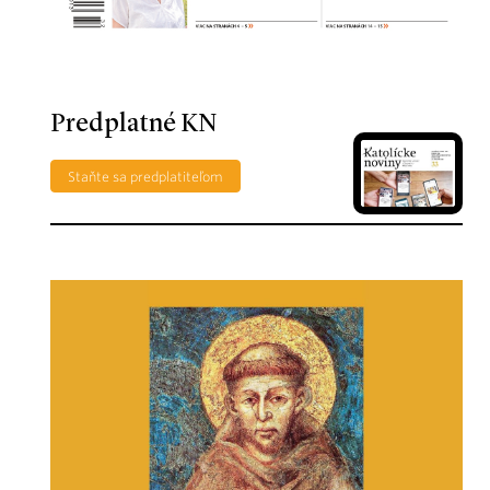
Predplatné KN
Staňte sa predplatiteľom