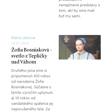
nenaplnené predstavy o
tom, akí by sme mali
byť my sami.
Mária Letzová
19.07.2019
Žofia Bosniaková –
svetlo z Tepličky
nad Váhom
Druhého júna sme si
pripomenuli 410 rokov
od narodenia Žofie
Bosniakovej. Súčasne s
týmto výročím uplynulo
aj 10 rokov od
vandalského spálenia jej
neporušeného tela. Za