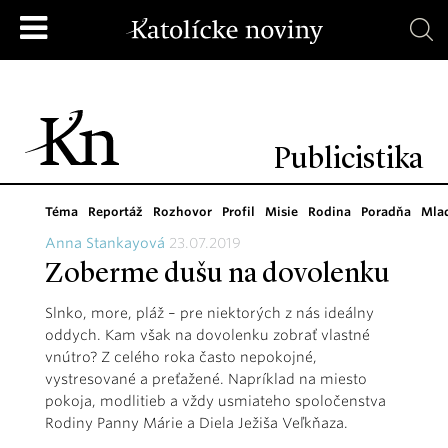
Publicistika
Téma
Reportáž
Rozhovor
Profil
Misie
Rodina
Poradňa
Mla
Anna Stankayová
23.07.2019
Zoberme dušu na dovolenku
Slnko, more, pláž – pre niektorých z nás ideálny
oddych. Kam však na dovolenku zobrať vlastné
vnútro? Z celého roka často nepokojné,
vystresované a preťažené. Napríklad na miesto
pokoja, modlitieb a vždy usmiateho spoločenstva
Rodiny Panny Márie a Diela Ježiša Veľkňaza.