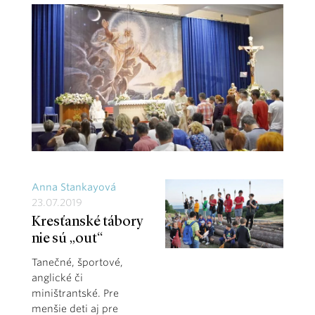
Anna Stankayová
23.07.2019
Kresťanské tábory
nie sú „out“
Tanečné, športové,
anglické či
miništrantské. Pre
menšie deti aj pre