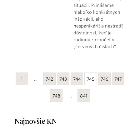
situácii. Prinášame
niekoľko konkrétnych
inšpirácií, ako
nespanikáriť a nestratiť
dôstojnosť, keď je
rodinný rozpočet v
„červených číslach“.
1
…
742
743
744
745
746
747
748
…
841
Najnovšie KN