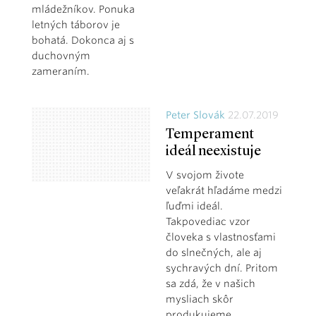
mládežníkov. Ponuka
letných táborov je
bohatá. Dokonca aj s
duchovným
zameraním.
Peter Slovák
22.07.2019
Temperament
ideál neexistuje
V svojom živote
veľakrát hľadáme medzi
ľuďmi ideál.
Takpovediac vzor
človeka s vlastnosťami
do slnečných, ale aj
sychravých dní. Pritom
sa zdá, že v našich
mysliach skôr
produkujeme