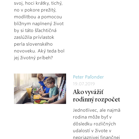
svoj, hoci krátky, tichý,
no v pokore prežitý,
modlitbou a pomocou
blížnym naplnený život
by si táto šľachtičná
zaslúžila prívlastok
perla slovenského
novoveku. Aký teda bol
jej životný príbeh?
Peter Paľonder
19.07.2019
Ako vyvážiť
rodinný rozpočet
Jednotlivec, ale najmä
rodina môže byť v
dôsledku rozličných
udalostí v živote v
nepriaznivej finančnej