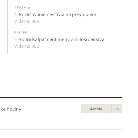
TÉMA
Rozlišovanie nestavia na prvý dojem
Videné: 389
PROFIL
Stotridsaťpäť centimetrov milosrdenstva
Videné: 382
cke noviny
Archív