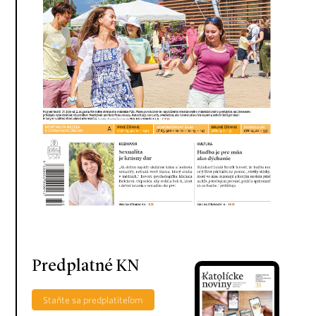
Predplatné KN
Staňte sa predplatiteľom