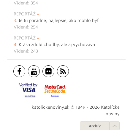
Videné: 354
REPORTÁŽ
Je tu parádne, najlepšie, ako mohlo byť
Videné: 254
REPORTÁŽ
Krása zdobí chodby, ale aj vychováva
Videné: 243
katolickenoviny.sk © 1849 - 2026 Katolícke
noviny
Archív