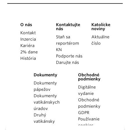
O nás
Kontaktujte
Katolícke
nás
noviny
Kontakt
Staň sa
Aktuálne
Inzercia
reportérom
číslo
Kariéra
KN
2% dane
Podporte nás
História
Darujte nás
Dokumenty
Obchodné
podmienky
Dokumenty
Digitálne
pápežov
vydanie
Dokumenty
Obchodné
vatikánskych
podmienky
úradov
GDPR
Druhý
Používanie
vatikánsky
cookies
koncil