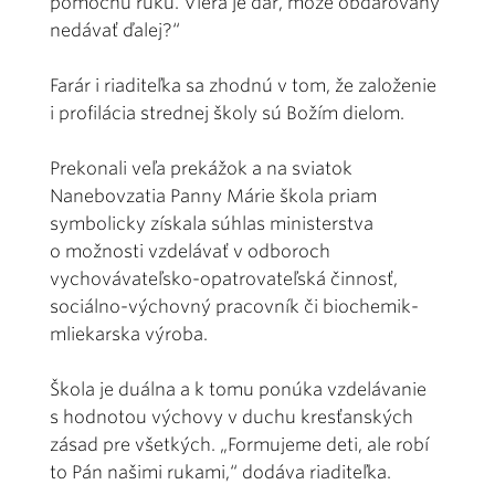
pomocnú ruku. Viera je dar, môže obdarovaný
nedávať ďalej?“
Farár i riaditeľka sa zhodnú v tom, že založenie
i profilácia strednej školy sú Božím dielom.
Prekonali veľa prekážok a na sviatok
Nanebovzatia Panny Márie škola priam
symbolicky získala súhlas ministerstva
o možnosti vzdelávať v odboroch
vychovávateľsko-opatrovateľská činnosť,
sociálno-výchovný pracovník či biochemik-
mliekarska výroba.
Škola je duálna a k tomu ponúka vzdelávanie
s hodnotou výchovy v duchu kresťanských
zásad pre všetkých. „Formujeme deti, ale robí
to Pán našimi rukami,“ dodáva riaditeľka.