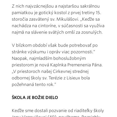
Z nich najvzácnejšou a najstaršou sakrálnou
pamiatkou je gotický kostol z prvej tretiny 15.
storočia zasvätený sv. Mikulášovi. „Keďže sa
nachádza na cintoríne, v súčasnosti sa využíva
najmä na slávenie svätých omší za zosnulých.
V blízkom období však bude potrebovať po
stránke výskumu i opráv viac pozornosti.“
Naopak, najmladším bohoslužobným
priestorom je nová Kaplnka Premenenia Pána.
„V priestoroch našej Cirkevnej strednej
odbornej školy sv. Terézie z Lisieux bola
požehnaná tento rok.“
ŠKOLA JE BOŽIE DIELO
Keďže sme dostali pozvanie od riaditeľky školy