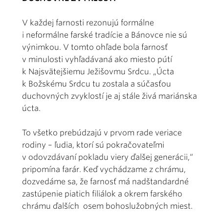
V každej farnosti rezonujú formálne
i neformálne farské tradície a Bánovce nie sú
výnimkou. V tomto ohľade bola farnosť
v minulosti vyhľadávaná ako miesto pútí
k Najsvätejšiemu Ježišovmu Srdcu. „Úcta
k Božskému Srdcu tu zostala a súčasťou
duchovných zvyklostí je aj stále živá mariánska
úcta.
To všetko prebúdzajú v prvom rade veriace
rodiny – ľudia, ktorí sú pokračovateľmi
v odovzdávaní pokladu viery ďalšej generácii,“
pripomína farár. Keď vychádzame z chrámu,
dozvedáme sa, že farnosť má nadštandardné
zastúpenie piatich filiálok a okrem farského
chrámu ďalších osem bohoslužobných miest.