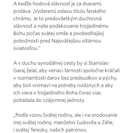
A keďže hodová slávnosť je za dverami,
pridáva: „Vydarenú oslavu titulu farského
chrámu. Je to predovšetkým duchovná
slávnosť a naše poďakovanie trojjedinému
Bohu počas svätej omše a poobedňajšej
pobožnosti pred Najsvätejšou oltárnou
sviatosťou.“
A v duchu synodálnej cesty by si Stanislav
Garaj želal, aby veriaci farnosti spoločne kráčali
v rozmanitosti darov bez predsudkov a pýchy,
aby boli vnímaví na potreby núdznych a aby
ich viera v trojjediného Boha čoraz viac
pobádala do vzájomnej jednoty.
„Podľa vzoru Svätej rodiny, ale i na orodovanie
inej svätej rodiny, manželov Ľudovíta a Zélie,
i svätej Terezky, našich patrónov,