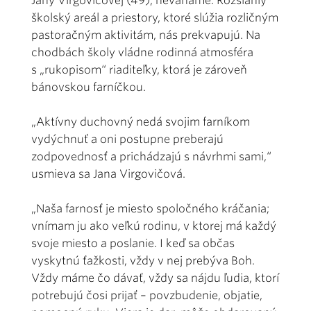
Jany Virgovičovej (49), neváhame. Rozsiahly
školský areál a priestory, ktoré slúžia rozličným
pastoračným aktivitám, nás prekvapujú. Na
chodbách školy vládne rodinná atmosféra
s „rukopisom“ riaditeľky, ktorá je zároveň
bánovskou farníčkou.
„Aktívny duchovný nedá svojim farníkom
vydýchnuť a oni postupne preberajú
zodpovednosť a prichádzajú s návrhmi sami,“
usmieva sa Jana Virgovičová.
„Naša farnosť je miesto spoločného kráčania;
vnímam ju ako veľkú rodinu, v ktorej má každý
svoje miesto a poslanie. I keď sa občas
vyskytnú ťažkosti, vždy v nej prebýva Boh.
Vždy máme čo dávať, vždy sa nájdu ľudia, ktorí
potrebujú čosi prijať – povzbudenie, objatie,