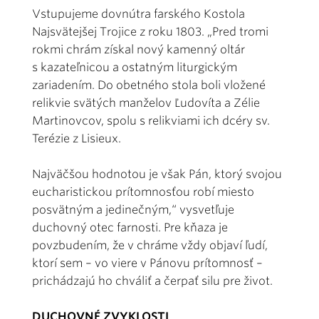
Vstupujeme dovnútra farského Kostola
Najsvätejšej Trojice z roku 1803. „Pred tromi
rokmi chrám získal nový kamenný oltár
s kazateľnicou a ostatným liturgickým
zariadením. Do obetného stola boli vložené
relikvie svätých manželov Ľudovíta a Zélie
Martinovcov, spolu s relikviami ich dcéry sv.
Terézie z Lisieux.
Najväčšou hodnotou je však Pán, ktorý svojou
eucharistickou prítomnosťou robí miesto
posvätným a jedinečným,“ vysvetľuje
duchovný otec farnosti. Pre kňaza je
povzbudením, že v chráme vždy objaví ľudí,
ktorí sem – vo viere v Pánovu prítomnosť –
prichádzajú ho chváliť a čerpať silu pre život.
DUCHOVNÉ ZVYKLOSTI