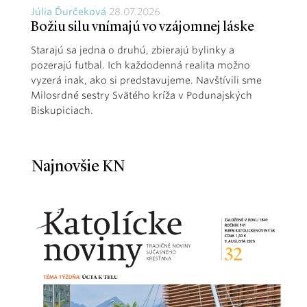
Júlia Ďurčeková
28.07.2026
Božiu silu vnímajú vo vzájomnej láske
Starajú sa jedna o druhú, zbierajú bylinky a
pozerajú futbal. Ich každodenná realita možno
vyzerá inak, ako si predstavujeme. Navštívili sme
Milosrdné sestry Svätého kríža v Podunajských
Biskupiciach.
Najnovšie KN