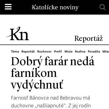
Reportáž
Téma
Reportáž
Rozhovor
Profil
Misie
Rodina
Poradňa
Mla
Dobrý farár nedá
farníkom
vydýchnuť
Farnosť Bánovce nad Bebravou má
duchovne „našliapnuté“. Z jej rodín