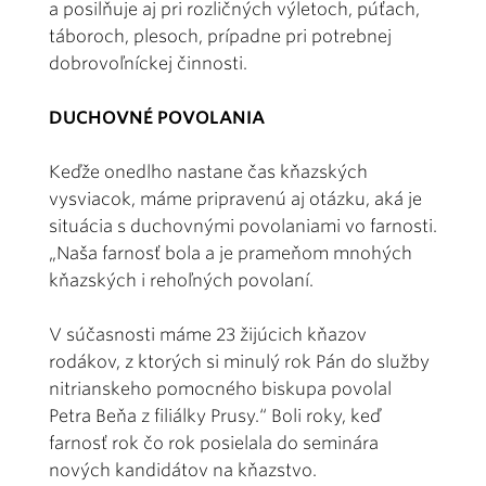
a posilňuje aj pri rozličných výletoch, púťach,
táboroch, plesoch, prípadne pri potrebnej
dobrovoľníckej činnosti.
DUCHOVNÉ POVOLANIA
Keďže onedlho nastane čas kňazských
vysviacok, máme pripravenú aj otázku, aká je
situácia s duchovnými povolaniami vo farnosti.
„Naša farnosť bola a je prameňom mnohých
kňazských i rehoľných povolaní.
V súčasnosti máme 23 žijúcich kňazov
rodákov, z ktorých si minulý rok Pán do služby
nitrianskeho pomocného biskupa povolal
Petra Beňa z filiálky Prusy.“ Boli roky, keď
farnosť rok čo rok posielala do seminára
nových kandidátov na kňazstvo.