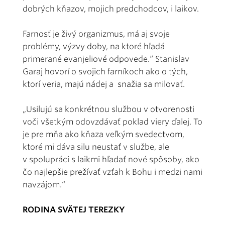
dobrých kňazov, mojich predchodcov, i laikov.
Farnosť je živý organizmus, má aj svoje
problémy, výzvy doby, na ktoré hľadá
primerané evanjeliové odpovede.“ Stanislav
Garaj hovorí o svojich farníkoch ako o tých,
ktorí veria, majú nádej a snažia sa milovať.
„Usilujú sa konkrétnou službou v otvorenosti
voči všetkým odovzdávať poklad viery ďalej. To
je pre mňa ako kňaza veľkým svedectvom,
ktoré mi dáva silu neustať v službe, ale
v spolupráci s laikmi hľadať nové spôsoby, ako
čo najlepšie prežívať vzťah k Bohu i medzi nami
navzájom.“
RODINA SVÄTEJ TEREZKY