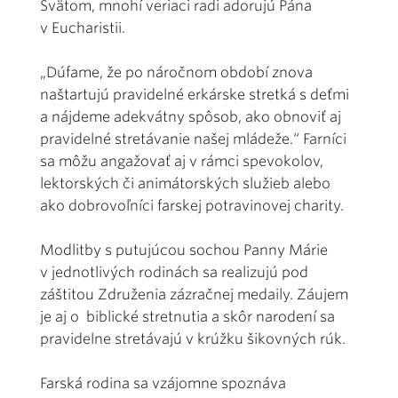
Svätom, mnohí veriaci radi adorujú Pána
v Eucharistii.
„Dúfame, že po náročnom období znova
naštartujú pravidelné erkárske stretká s deťmi
a nájdeme adekvátny spôsob, ako obnoviť aj
pravidelné stretávanie našej mládeže.“ Farníci
sa môžu angažovať aj v rámci spevokolov,
lektorských či animátorských služieb alebo
ako dobrovoľníci farskej potravinovej charity.
Modlitby s putujúcou sochou Panny Márie
v jednotlivých rodinách sa realizujú pod
záštitou Združenia zázračnej medaily. Záujem
je aj o biblické stretnutia a skôr narodení sa
pravidelne stretávajú v krúžku šikovných rúk.
Farská rodina sa vzájomne spoznáva