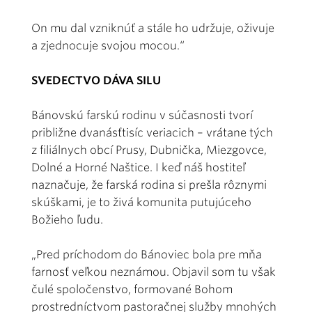
On mu dal vzniknúť a stále ho udržuje, oživuje
a zjednocuje svojou mocou.“
SVEDECTVO DÁVA SILU
Bánovskú farskú rodinu v súčasnosti tvorí
približne dvanásťtisíc veriacich – vrátane tých
z filiálnych obcí Prusy, Dubnička, Miezgovce,
Dolné a Horné Naštice. I keď náš hostiteľ
naznačuje, že farská rodina si prešla rôznymi
skúškami, je to živá komunita putujúceho
Božieho ľudu.
„Pred príchodom do Bánoviec bola pre mňa
farnosť veľkou neznámou. Objavil som tu však
čulé spoločenstvo, formované Bohom
prostredníctvom pastoračnej služby mnohých