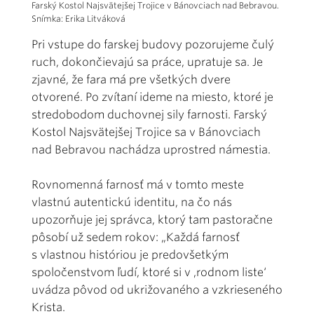
Farský Kostol Najsvätejšej Trojice v Bánovciach nad Bebravou.
Snímka: Erika Litváková
Pri vstupe do farskej budovy pozorujeme čulý
ruch, dokončievajú sa práce, upratuje sa. Je
zjavné, že fara má pre všetkých dvere
otvorené. Po zvítaní ideme na miesto, ktoré je
stredobodom duchovnej sily farnosti. Farský
Kostol Najsvätejšej Trojice sa v Bánovciach
nad Bebravou nachádza uprostred námestia.
Rovnomenná farnosť má v tomto meste
vlastnú autentickú identitu, na čo nás
upozorňuje jej správca, ktorý tam pastoračne
pôsobí už sedem rokov: „Každá farnosť
s vlastnou históriou je predovšetkým
spoločenstvom ľudí, ktoré si v ‚rodnom liste‘
uvádza pôvod od ukrižovaného a vzkrieseného
Krista.