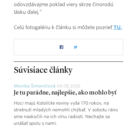
odovzdávajme poklad viery skrze činorodú
lásku ďalej.“
Celú fotogalériu k článku si môžete pozrieť
TU.
Súvisiace články
Monika Šimoničová
04.08.2026
Je tu parádne, najlepšie, ako mohlo byť
Hoci majú
Katolícke noviny
vyše 170 rokov, na
stretnutí mladých nemohli chýbať. V sobotu ráno
sme naskočili na ich vlnu radosti. Nechajte sa
unášať spolu s nami.