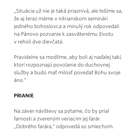
„Situácia už nie je taká priaznivá, ale tešíme sa,
že aj teraz máme v nitrianskom seminári
jedného bohoslovca a minulý rok odpovedali
na Pánovo pozvanie k zasvätenému životu
v reholi dve dievčatá.
Pravidelne sa modlíme, aby boli aj naďalej takí,
ktorí rozpoznajú povolanie do duchovnej
služby a budú mať milosť povedať Bohu svoje
áno.“
PRIANIE
Na záver návštevy sa pýtame, čo by prial
farnosti a zvereným veriacim jej farár.
„Dobrého farára,“ odpovedá so smiechom.