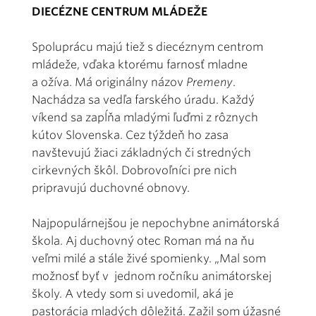
DIECÉZNE CENTRUM MLÁDEŽE
Spoluprácu majú tiež s diecéznym centrom
mládeže, vďaka ktorému farnosť mladne
a ožíva. Má originálny názov
Premeny
.
Nachádza sa vedľa farského úradu. Každý
víkend sa zapĺňa mladými ľuďmi z rôznych
kútov Slovenska. Cez týždeň ho zasa
navštevujú žiaci základných či stredných
cirkevných škôl. Dobrovoľníci pre nich
pripravujú duchovné obnovy.
Najpopulárnejšou je nepochybne animátorská
škola. Aj duchovný otec Roman má na ňu
veľmi milé a stále živé spomienky. „Mal som
možnosť byť v jednom ročníku animátorskej
školy. A vtedy som si uvedomil, aká je
pastorácia mladých dôležitá. Zažil som úžasné