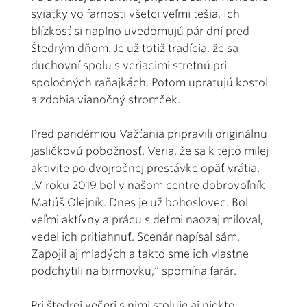
sviatky vo farnosti všetci veľmi tešia. Ich
blízkosť si naplno uvedomujú pár dní pred
Štedrým dňom. Je už totiž tradícia, že sa
duchovní spolu s veriacimi stretnú pri
spoločných raňajkách. Potom upratujú kostol
a zdobia vianočný stromček.
Pred pandémiou Važťania pripravili originálnu
jasličkovú pobožnosť. Veria, že sa k tejto milej
aktivite po dvojročnej prestávke opäť vrátia.
„V roku 2019 bol v našom centre dobrovoľník
Matúš Olejník. Dnes je už bohoslovec. Bol
veľmi aktívny a prácu s deťmi naozaj miloval,
vedel ich pritiahnuť. Scenár napísal sám.
Zapojil aj mladých a takto sme ich vlastne
podchytili na birmovku,“ spomína farár.
Pri štedrej večeri s nimi stoluje aj niekto