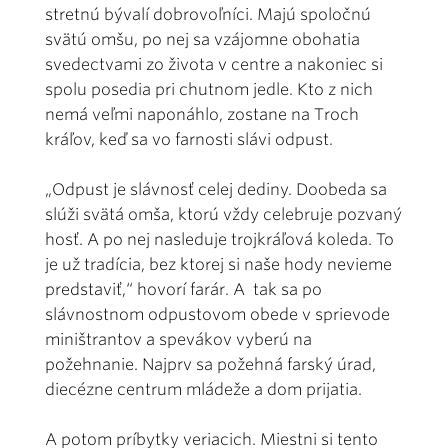
stretnú bývalí dobrovoľníci. Majú spoločnú
svätú omšu, po nej sa vzájomne obohatia
svedectvami zo života v centre a nakoniec si
spolu posedia pri chutnom jedle. Kto z nich
nemá veľmi naponáhlo, zostane na Troch
kráľov, keď sa vo farnosti slávi odpust.
„Odpust je slávnosť celej dediny. Doobeda sa
slúži svätá omša, ktorú vždy celebruje pozvaný
hosť. A po nej nasleduje trojkráľová koleda. To
je už tradícia, bez ktorej si naše hody nevieme
predstaviť,“ hovorí farár. A tak sa po
slávnostnom odpustovom obede v sprievode
miništrantov a spevákov vyberú na
požehnanie. Najprv sa požehná farský úrad,
diecézne centrum mládeže a dom prijatia.
A potom príbytky veriacich. Miestni si tento