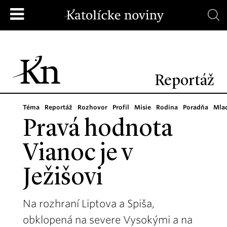
Reportáž
Téma
Reportáž
Rozhovor
Profil
Misie
Rodina
Poradňa
Mla
Pravá hodnota
Vianoc je v
Ježišovi
Na rozhraní Liptova a Spiša,
obklopená na severe Vysokými a na