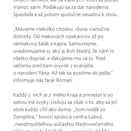
Vianoc sami. Poďakujú sa za dar narodenia
Spasiteľa a až potom spoločne zasadnú k stolu.
„Mávame niekoľko chodov, rôzne vianočné
dobroty. Od makových opekancov až po
zemiakový šalát a kapra. Samozrejme,
uvedomujeme si, aký je Boh štedrý, že nám to
všetko doprial, a ďakujeme mu za to. Pred
večerou prečítam úryvok z evanjelia
o narodení Pána. Až tak sa pustíme do jedla,“
informuje nás farár Roman.
Každý z nich je z iného kraja a priniesol si so
sebou iné zvyky. Usilujú sa však o to, aby sa pri
stole každý cítil ako doma. „Som rodák zo
Zemplína,“ hovorí správca centra Ľuboš,
„neodmysliteľnou súčasťou štedrovečerného