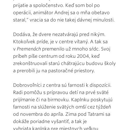
prijatie a spoločenstvo. Keď som bol po
operácii, animátor Andrej sa o mňa obetavo
staral,“ vracia sa do nie takej dávnej minulosti.
Dodáva, že dvere nezatvárajú pred nikým.
Ktokoľvek príde, je v centre vítaný. A tak sa
v
Premenách
premenilo už mnoho sŕdc. Svoj
príbeh píše centrum od roku 2004, keď
zrekonštruovali starú chátrajúcu budovu školy
a prerobili ju na pastoračné priestory.
Dobrovoľníci z centra sú farnosti k dispozícii.
Radi pomôžu s prípravou detí na prvé sväté
prijímanie či na birmovku. Kaplnku poskytujú
farnosti na slúženie svätých omší cez týždeň
od novembra do apríla. Zima pod Tatrami sa
dokáže poriadne vyšantiť, a tak je
vyhriata kaplnka pre miestnych veľkou