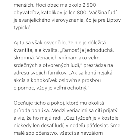
menších. Hoci obec má okolo 2 500
obyvateľov, katolíkov je len 800. Väčšina ľudí
je evanjelického vierovyznania, čo je pre Liptov
typické.
Aj tu sa však osvedčilo, že nie je dôležitá
kvantita, ale kvalita. „Farnosť je jednoduchá,
skromná. Veriacich vnímam ako veľmi
srdečných a otvorených ľudí,“ prezrádza na
adresu svojich farníkov. „Ak sa koná nejaká
akcia a kohokoľvek oslovím s prosbou
o pomoc, vždy je veľmi ochotný.“
Oceňuje ticho a pokoj, ktoré mu okolitá
príroda ponúka. Medzi veriacimi sa cíti prijatý
a vie, že ho majú radi. „Cez týždeň je v kostole
niekedy len desať ľudí, v nedeľu päťdesiat. Sme
malé spoločenstvo, všetci sa navzájom