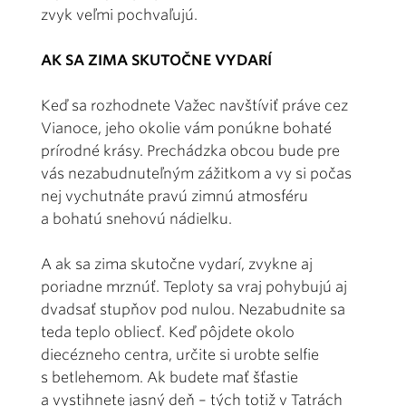
zvyk veľmi pochvaľujú.
AK SA ZIMA SKUTOČNE VYDARÍ
Keď sa rozhodnete Važec navštíviť práve cez
Vianoce, jeho okolie vám ponúkne bohaté
prírodné krásy. Prechádzka obcou bude pre
vás nezabudnuteľným zážitkom a vy si počas
nej vychutnáte pravú zimnú atmosféru
a bohatú snehovú nádielku.
A ak sa zima skutočne vydarí, zvykne aj
poriadne mrznúť. Teploty sa vraj pohybujú aj
dvadsať stupňov pod nulou. Nezabudnite sa
teda teplo obliecť. Keď pôjdete okolo
diecézneho centra, určite si urobte selfie
s betlehemom. Ak budete mať šťastie
a vystihnete jasný deň – tých totiž v Tatrách