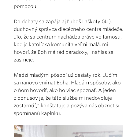
pomocou.
Do debaty sa zapája aj Ľuboš Laškoty (41),
duchovný správca diecézneho centra mládeže.
„To, že sa centrum nachádza práve vo farnosti,
kde je katolícka komunita veľmi malá, mi
hovorí, že Boh má rád paradoxy,“ nahlas sa
zasmeje.
Medzi mladými pôsobí už desiaty rok. „Učím
sa nanovo vnímať Boha. Hľadám spôsoby, ako
o ňom hovoriť, ako ho viac spoznať. A jeden
z bonusov je, že táto služba mi nedovoľuje
zostarnúť,“ konštatuje a pozýva nás obzrieť si
spomínanú kaplnku.