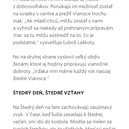
z dobrovoľníkov. Ponúkajú im možnosť zostať
na sviatky v centre a prežiť Vianoce trochu
inak. „Ak mladí chcú, môžu zostať s nami
a vyhnúť sa niekedy až prehnaným prípravám.
Viac sa tu môžu sústrediť na to, čo je
podstatné,“ vysvetľuje Ľuboš Laškoty.
No na druhej strane vyslovil veľký obdiv
ženám, ktoré aj hodiny pripravujú vianočné
dobroty. „Vďaka nim máme každý rok naozaj
štedré Vianoce.“
ŠTEDRÝ DEŇ, ŠTEDRÉ VZŤAHY
Na Štedrý deň na fare zachovávajú zaujímavý
zvyk. V čase, keď ľudia zasadajú k štedrej
večeri, oni idú do kostola. Modlia sa nielen za
svojich farníkov, ale za všetkých, ktorí sú počas