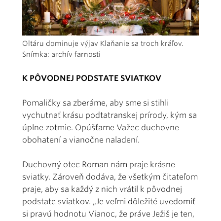
Oltáru dominuje výjav Klaňanie sa troch kráľov.
Snímka: archív farnosti
K PÔVODNEJ PODSTATE SVIATKOV
Pomaličky sa zberáme, aby sme si stihli
vychutnať krásu podtatranskej prírody, kým sa
úplne zotmie. Opúšťame Važec duchovne
obohatení a vianočne naladení.
Duchovný otec Roman nám praje krásne
sviatky. Zároveň dodáva, že všetkým čitateľom
praje, aby sa každý z nich vrátil k pôvodnej
podstate sviatkov. „Je veľmi dôležité uvedomiť
si pravú hodnotu Vianoc, že práve Ježiš je ten,