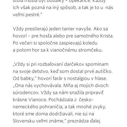
stola musia byť bobaľky – opekance. Každý
ich však pozná na iný spôsob, a tak je to u nás
veľmi pestré.“
Vždy prestierajú jeden tanier navyše. Ako sa
hovorí – pre hosťa alebo pre samotného Krista.
Po večeri si spoločne zaspievajú koledu
a potom hor sa k vianočnému stromčeku.
„Vždy si pri rozbaľovaní darčekov spomínam
na svoje detstvo, keď som dostal prvé autíčko.
Od babky,“ hovorí farár s nostalgiou v hlase.
„Ona nás vychovávala. Mňa aj mojich dvoch
súrodencov. Vždy sa nám snažila pripraviť
krásne Vianoce. Pochádzala z česko-
nemeckého pohraničia, a tak mnohé zvyky,
ktoré sme doma dodržiavali, nie sú na
Slovensku veľmi známe,“ prezrádza ďalej.