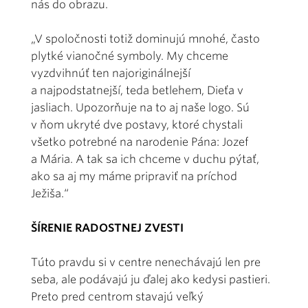
nás do obrazu.
„V spoločnosti totiž dominujú mnohé, často
plytké vianočné symboly. My chceme
vyzdvihnúť ten najoriginálnejší
a najpodstatnejší, teda betlehem, Dieťa v
jasliach. Upozorňuje na to aj naše logo. Sú
v ňom ukryté dve postavy, ktoré chystali
všetko potrebné na narodenie Pána: Jozef
a Mária. A tak sa ich chceme v duchu pýtať,
ako sa aj my máme pripraviť na príchod
Ježiša.“
ŠÍRENIE RADOSTNEJ ZVESTI
Túto pravdu si v centre nenechávajú len pre
seba, ale podávajú ju ďalej ako kedysi pastieri.
Preto pred centrom stavajú veľký