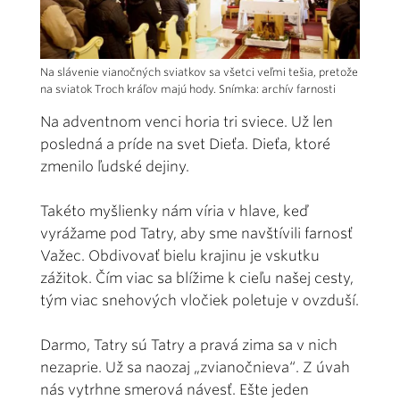
Na slávenie vianočných sviatkov sa všetci veľmi tešia, pretože
na sviatok Troch kráľov majú hody. Snímka: archív farnosti
Na adventnom venci horia tri sviece. Už len
posledná a príde na svet Dieťa. Dieťa, ktoré
zmenilo ľudské dejiny.
Takéto myšlienky nám víria v hlave, keď
vyrážame pod Tatry, aby sme navštívili farnosť
Važec. Obdivovať bielu krajinu je vskutku
zážitok. Čím viac sa blížime k cieľu našej cesty,
tým viac snehových vločiek poletuje v ovzduší.
Darmo, Tatry sú Tatry a pravá zima sa v nich
nezaprie. Už sa naozaj „zvianočnieva“. Z úvah
nás vytrhne smerová návesť. Ešte jeden