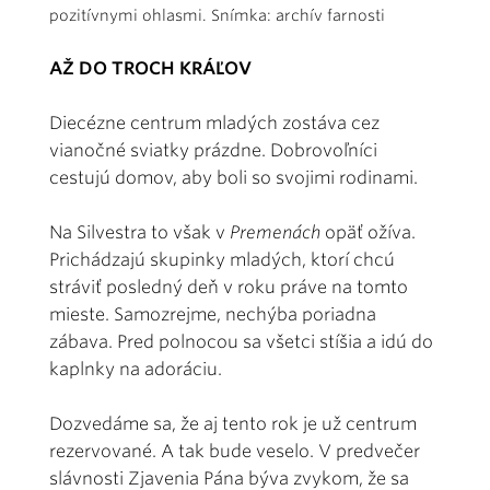
pozitívnymi ohlasmi. Snímka: archív farnosti
AŽ DO TROCH KRÁĽOV
Diecézne centrum mladých zostáva cez
vianočné sviatky prázdne. Dobrovoľníci
cestujú domov, aby boli so svojimi rodinami.
Na Silvestra to však v
Premenách
opäť ožíva.
Prichádzajú skupinky mladých, ktorí chcú
stráviť posledný deň v roku práve na tomto
mieste. Samozrejme, nechýba poriadna
zábava. Pred polnocou sa všetci stíšia a idú do
kaplnky na adoráciu.
Dozvedáme sa, že aj tento rok je už centrum
rezervované. A tak bude veselo. V predvečer
slávnosti Zjavenia Pána býva zvykom, že sa