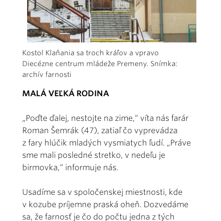
Kostol Klaňania sa troch kráľov a vpravo
Diecézne centrum mládeže Premeny. Snímka:
archív farnosti
MALÁ VEĽKÁ RODINA
„Poďte ďalej, nestojte na zime,“ víta nás farár
Roman Šemrák (47), zatiaľ čo vyprevádza
z fary hlúčik mladých vysmiatych ľudí. „Práve
sme mali posledné stretko, v nedeľu je
birmovka,“ informuje nás.
Usadíme sa v spoločenskej miestnosti, kde
v kozube príjemne praská oheň. Dozvedáme
sa, že farnosť je čo do počtu jedna z tých