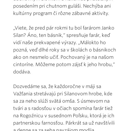
posedením pri chutnom guláši. Nechýba ani
kultúrny program či rôzne zábavné aktivity.
„Viete, že pred pár rokmi tu bol farárom Janko
Silan? Áno, ten básnik,“ spresňuje farár, keď
vidí naše prekvapené výrazy. „Málokto ho
pozná, veď dlhé roky sa v školách o básnikoch
ako on nesmelo učiť. Pochovaný je na našom
cintoríne. Môžeme potom zájsť k jeho hrobu,“
dodáva.
Dozvedáme sa, že každoročne v máji sa
Važťania stretávajú pri Silanovom hrobe, kde
sa za neho slúži svätá omša. S úsmevom na
tvári a s radosťou v očiach spomína farár tiež
na Rogoźnicu v susednom Poľsku, ktorá je ich
partnerskou farnosťou. Párkrát sa už navštívili
a denne sa za seba navzájom modlia.