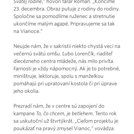
Svätej rodine
,“ hovorí farár Roman. „Končíme
23. decembra. Obraz putuje z rodiny do rodiny.
Spoločne sa pomodlíme ruženec a stretnutie
ukončíme malým agapé. Pripravujeme sa tak
na Vianoce.“
Neujde nám, že v sakristii niekto chystá veci na
večernú svätú omšu. Ľubo Lorenčík, riaditeľ
diecézneho centra mládeže, nás milo privíta.
Farnosti je vždy nápomocný. Ak je to potrebné,
miništruje, lektoruje, spolu s manželkou
pomáhajú pri upratovaní kostola či pri úprave
jeho okolia.
Prezradí nám, že v centre sú zapojení do
kampane
To, čo chcem, je betlehem
. Tento rok
sa uskutoční už štvrtýkrát. „Cieľom projektu je
poukázať na pravý zmysel Vianoc,“ vovádza