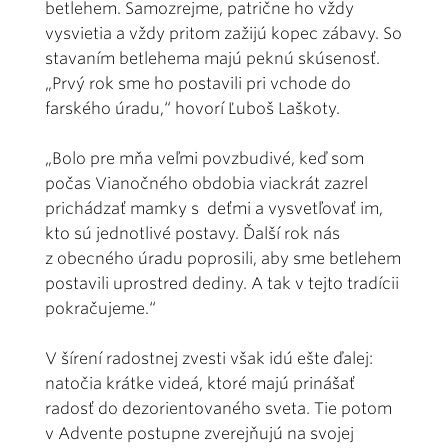
betlehem. Samozrejme, patrične ho vždy
vysvietia a vždy pritom zažijú kopec zábavy. So
stavaním betlehema majú peknú skúsenosť.
„Prvý rok sme ho postavili pri vchode do
farského úradu,“ hovorí Ľuboš Laškoty.
„Bolo pre mňa veľmi povzbudivé, keď som
počas Vianočného obdobia viackrát zazrel
prichádzať mamky s deťmi a vysvetľovať im,
kto sú jednotlivé postavy. Ďalší rok nás
z obecného úradu poprosili, aby sme betlehem
postavili uprostred dediny. A tak v tejto tradícii
pokračujeme.“
V šírení radostnej zvesti však idú ešte ďalej:
natočia krátke videá, ktoré majú prinášať
radosť do dezorientovaného sveta. Tie potom
v Advente postupne zverejňujú na svojej