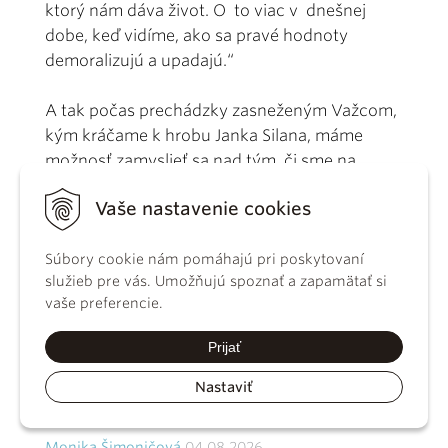
ktorý nám dáva život. O to viac v dnešnej
dobe, keď vidíme, ako sa pravé hodnoty
demoralizujú a upadajú.“
A tak počas prechádzky zasneženým Važcom,
kým kráčame k hrobu Janka Silana, máme
možnosť zamyslieť sa nad tým, či sme na
tohtoročné Vianoce naozaj dobre pripravení.
Vaše nastavenie cookies
Celú fotogalériu k článku si môžete pozrieť
TU
.
Súbory cookie nám pomáhajú pri poskytovaní
služieb pre vás. Umožňujú spoznať a zapamätať si
vaše preferencie.
Prijať
Nastaviť
Súvisiace články
Monika Šimoničová
04.08.2026