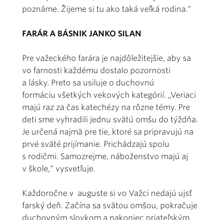
poznáme. Žijeme si tu ako taká veľká rodina.“
FARÁR A BÁSNIK JANKO SILAN
Pre važeckého farára je najdôležitejšie, aby sa
vo farnosti každému dostalo pozornosti
a lásky. Preto sa usiluje o duchovnú
formáciu všetkých vekových kategórií. „Veriaci
majú raz za čas katechézy na rôzne témy. Pre
deti sme vyhradili jednu svätú omšu do týždňa.
Je určená najmä pre tie, ktoré sa pripravujú na
prvé sväté prijímanie. Prichádzajú spolu
s rodičmi. Samozrejme, náboženstvo majú aj
v škole,“ vysvetľuje.
Každoročne v auguste si vo Važci nedajú ujsť
farský deň. Začína sa svätou omšou, pokračuje
duchovným slovkom a nakoniec priateľským