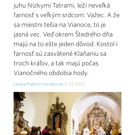
juhu Nízkymi Tatrami, leží neveľká
farnosť s veľkým srdcom: Važec. A že
sa miestni tešia na Vianoce, to je
jasná vec. Veď okrem Štedrého dňa
majú na to ešte jeden dôvod. Kostol i
farnosť sú zasvätené Klaňaniu sa
troch kráľov, a tak majú počas
Vianočného obdobia hody.
Lenka Piatrov Horáková
31.12.2022