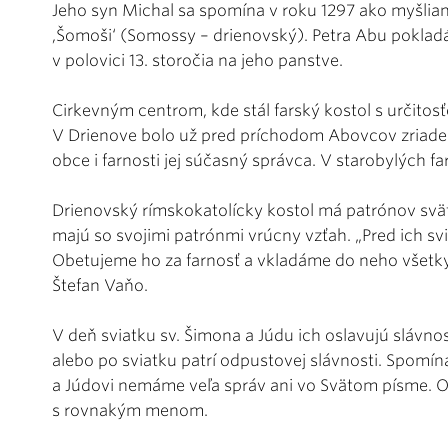
Jeho syn Michal sa spomína v roku 1297 ako myšlian
,Šomoši‘ (Somossy – drienovský). Petra Abu pokla
v polovici 13. storočia na jeho panstve.
Cirkevným centrom, kde stál farský kostol s určitosť
V Drienove bolo už pred príchodom Abovcov zriadené 
obce i farnosti jej súčasný správca. V starobylých fa
Drienovský rímskokatolícky kostol má patrónov svä
majú so svojimi patrónmi vrúcny vzťah. „Pred ich sv
Obetujeme ho za farnosť a vkladáme do neho všetky na
Štefan Vaňo.
V deň sviatku sv. Šimona a Júdu ich oslavujú sláv
alebo po sviatku patrí odpustovej slávnosti. Spomína
a Júdovi nemáme veľa správ ani vo Svätom písme. O
s rovnakým menom.