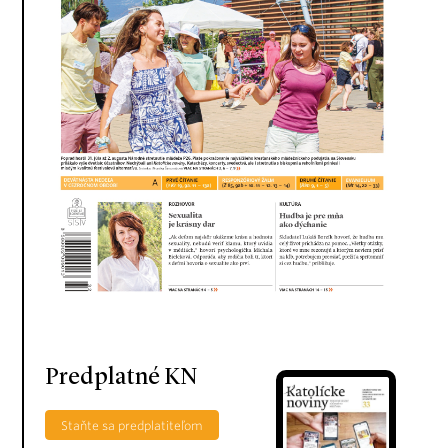
Predplatné KN
Staňte sa predplatiteľom