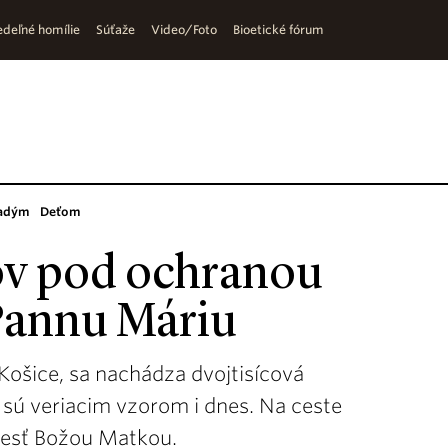
deľné homílie
Súťaže
Video/Foto
Bioetické fórum
adým
Deťom
ov pod ochranou
 Pannu Máriu
Košice, sa nachádza dvojtisícová
a sú veriacim vzorom i dnes. Na ceste
iesť Božou Matkou.