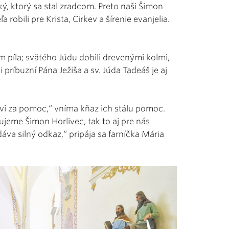
ský, ktorý sa stal zradcom. Preto naši Šimon
 robili pre Krista, Cirkev a šírenie evanjelia.
om píla; svätého Júdu dobili drevenými kolmi,
 príbuzní Pána Ježiša a sv. Júda Tadeáš je aj
vi za pomoc,“ vníma kňaz ich stálu pomoc.
ujeme Šimon Horlivec, tak to aj pre nás
áva silný odkaz,“ pripája sa farníčka Mária