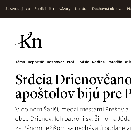
Spravodajstvo
Publicistika
Názory
Kultúra
Duchovná obnova
Ne
Téma
Reportáž
Rozhovor
Profil
Misie
Rodina
Poradňa
Ml
Srdcia Drienovčan
apoštolov bijú pre
V dolnom Šariši, medzi mestami Prešov a 
obec Drienov. Ich patróni sv. Šimon a Júd
za Pánom Ježišom sa nechávajú oddane v