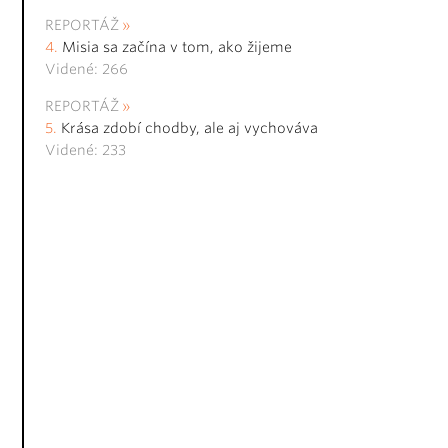
REPORTÁŽ
Misia sa začína v tom, ako žijeme
Videné: 266
REPORTÁŽ
Krása zdobí chodby, ale aj vychováva
Videné: 233