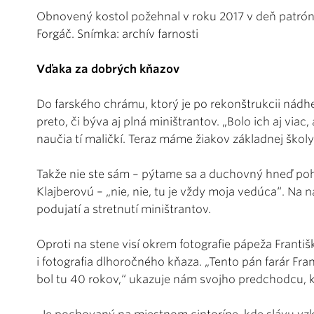
Obnovený kostol požehnal v roku 2017 v deň patr
Forgáč. Snímka: archív farnosti
Vďaka za dobrých kňazov
Do farského chrámu, ktorý je po rekonštrukcii nádh
preto, či býva aj plná miništrantov. „Bolo ich aj viac,
naučia tí maličkí. Teraz máme žiakov základnej škol
Takže nie ste sám – pýtame sa a duchovný hneď po
Klajberovú – „nie, nie, tu je vždy moja vedúca“. Na 
podujatí a stretnutí miništrantov.
Oproti na stene visí okrem fotografie pápeža Franti
i fotografia dlhoročného kňaza. „Tento pán farár Fra
bol tu 40 rokov,“ ukazuje nám svojho predchodcu, kto