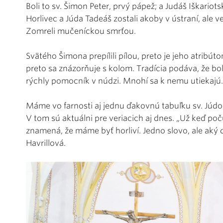
Boli to sv. Šimon Peter, prvý pápež; a Judáš Iškariot
Horlivec a Júda Tadeáš zostali akoby v ústraní, ale veľa
Zomreli mučeníckou smrťou.
Svätého Šimona prepílili pílou, preto je jeho atribút
preto sa znázorňuje s kolom. Tradícia podáva, že boli
rýchly pomocník v núdzi. Mnohí sa k nemu utiekajú.
Máme vo farnosti aj jednu ďakovnú tabuľku sv. Júdo
V tom sú aktuálni pre veriacich aj dnes. „Už keď poč
znamená, že máme byť horliví. Jedno slovo, ale aký d
Havrillová.