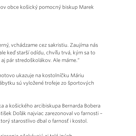
ónov obce košický pomocný biskup Marek
erný, vchádzame cez sakristiu. Zaujíma nás
 ale keď starší odídu, chvíľu trvá, kým sa to
y aj pár stredoškolákov. Ale máme.“
hotovo ukazuje na kostolníčku Máriu
nábytku sú vyložené trofeje zo športových
ška a košického arcibiskupa Bernarda Bobera
ntišek Doľák najviac zarezonoval vo farnosti –
rý starostlivo dbal o farnosť i kostol.