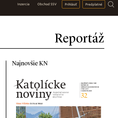
Inzercia
Obchod SSV
Prihlásiť
Predplatné
Reportáž
Najnovšie KN