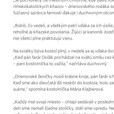
„Je pochovaný na miestnom cintoríne, kde slávu vzkr
rímskokatolíckych kňazov – drienovského rodáka Joz
Súčasný správca farnosti ďakuje i duchovným otcom, 
„Robili, čo vedeli, a všetkým patrí vďaka za ich úsili
rehoľné aj kňazské povolania. Žijúci je kanonik Joze
nie všetci plne praktizujú vieru.
Na sviatky býva kostol plný, v nedele sa aj vďaka d
„Keď pán farár Doľák prichádzal na svätú omšu cez k
– pani kostolníčka to zažila,“ načrtáva duchovný.
„Drienovské ženičky nosili krásne kroje, pán farár i
Keď sme ako dievčatá išli neskôr do kostola, bolo z
sukne,“ spomína kostolníčka Mária Klajberová.
„Každý mal svoje miesto – chlapi sedávali v posledn
deti sme nemali žiadne stoličky, stáli sme vpredu. Ne