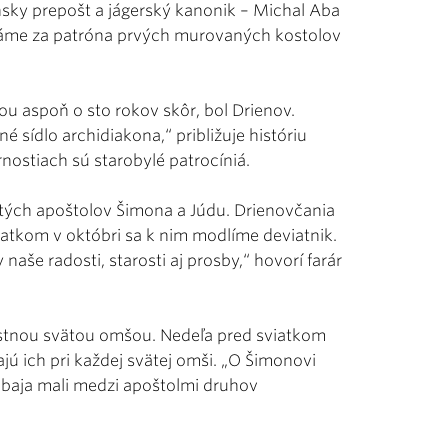
sky prepošt a jágerský kanonik – Michal Aba
dáme za patróna prvých murovaných kostolov
ou aspoň o sto rokov skôr, bol Drienov.
sídlo archidiakona,“ približuje históriu
rnostiach sú starobylé patrocíniá.
tých apoštolov Šimona a Júdu. Drienovčania
iatkom v októbri sa k nim modlíme deviatnik.
še radosti, starosti aj prosby,“ hovorí farár
nostnou svätou omšou. Nedeľa pred sviatkom
jú ich pri každej svätej omši. „O Šimonovi
baja mali medzi apoštolmi druhov