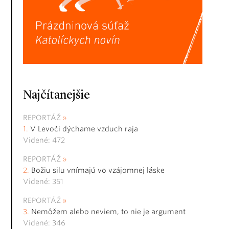
Najčítanejšie
REPORTÁŽ
V Levoči dýchame vzduch raja
Videné: 472
REPORTÁŽ
Božiu silu vnímajú vo vzájomnej láske
Videné: 351
REPORTÁŽ
Nemôžem alebo neviem, to nie je argument
Videné: 346