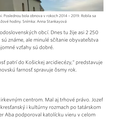
i. Poslednou bola obnova v rokoch 2014 – 2019. Robila sa
 vežové hodiny. Snímka: Anna Stankayová
odoslovenských obcí. Dnes tu žije asi 2 250
 sú známe, ale minulé sčítanie obyvateľstva
zájomné vzťahy sú dobré.
sť patrí do Košickej arcidiecézy,“ predstavuje
enovskú farnosť spravuje ôsmy rok.
rkevným centrom. Mal aj trhové právo. Jozef
 kresťanský i kultúrny rozmach po tatárskom
ter Aba podporoval katolícku vieru v celom