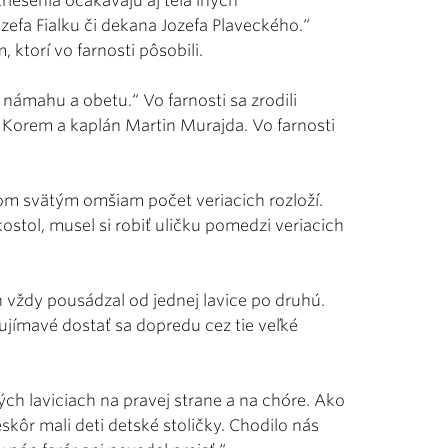
iesenia očakávajú aj telá iných
efa Fialku či dekana Jozefa Plaveckého.“
ktorí vo farnosti pôsobili.
e, námahu a obetu.“ Vo farnosti sa zrodili
f Korem a kaplán Martin Murajda. Vo farnosti
vom svätým omšiam počet veriacich rozloží.
ostol, musel si robiť uličku pomedzi veriacich
ch vždy pousádzal od jednej lavice po druhú.
aujímavé dostať sa dopredu cez tie veľké
ých laviciach na pravej strane a na chóre. Ako
skôr mali deti detské stoličky. Chodilo nás