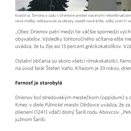
Kostol sv. Šimona a Júdu v Drienove prešiel viacerými rekonštrukciam
nová maľba, reštaurovali sa obrazy, osadili nové kríže, veľký zvon či
„Obec Drienov patrí medzi tie väčšie spomedzi vých
obyvateľov. Výsledky tohtoročného sčítania ešte nie
uvádza, že tu žije asi 13 percent gréckokatolíkov. V
Ostatní občania sú skoro všetci rímskokatolíci. Farno
na úvod farár Štefan Vaňo. Kňazom je 33 rokov, dri
Farnosť je starobylá
Drienov bol stredovekým mestečkom (oppidum) s ci
Kmec v diele
Pútnické miesto Obišovce
uvádza, že za
plienení (1241) vďačí dolný Šariš rodu Abovcov. „Pe
južnom Šariši.