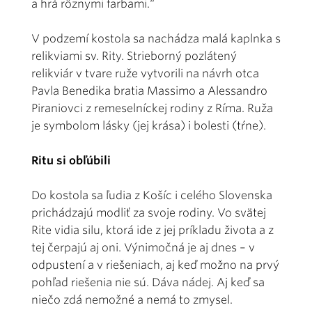
a hrá rôznymi farbami.“
V podzemí kostola sa nachádza malá kaplnka s
relikviami sv. Rity. Strieborný pozlátený
relikviár v tvare ruže vytvorili na návrh otca
Pavla Benedika bratia Massimo a Alessandro
Piraniovci z remeselníckej rodiny z Ríma. Ruža
je symbolom lásky (jej krása) i bolesti (tŕne).
Ritu si obľúbili
Do kostola sa ľudia z Košíc i celého Slovenska
prichádzajú modliť za svoje rodiny. Vo svätej
Rite vidia silu, ktorá ide z jej príkladu života a z
tej čerpajú aj oni. Výnimočná je aj dnes – v
odpustení a v riešeniach, aj keď možno na prvý
pohľad riešenia nie sú. Dáva nádej. Aj keď sa
niečo zdá nemožné a nemá to zmysel.