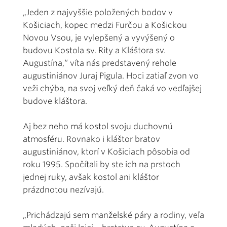
„Jeden z najvyššie položených bodov v
Košiciach, kopec medzi Furčou a Košickou
Novou Vsou, je vylepšený a vyvýšený o
budovu Kostola sv. Rity a Kláštora sv.
Augustína,“ víta nás predstavený rehole
augustiniánov Juraj Pigula. Hoci zatiaľ zvon vo
veži chýba, na svoj veľký deň čaká vo vedľajšej
budove kláštora.
Aj bez neho má kostol svoju duchovnú
atmosféru. Rovnako i kláštor bratov
augustiniánov, ktorí v Košiciach pôsobia od
roku 1995. Spočítali by ste ich na prstoch
jednej ruky, avšak kostol ani kláštor
prázdnotou nezívajú.
„Prichádzajú sem manželské páry a rodiny, veľa