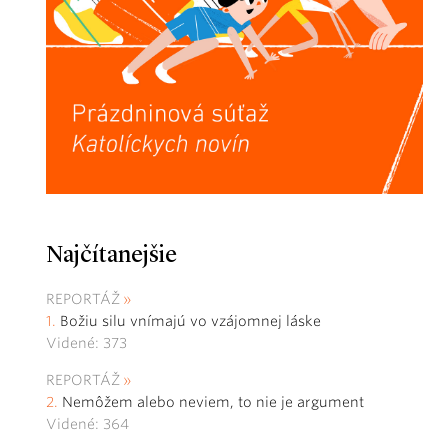
Najčítanejšie
REPORTÁŽ
Božiu silu vnímajú vo vzájomnej láske
Videné: 373
REPORTÁŽ
Nemôžem alebo neviem, to nie je argument
Videné: 364