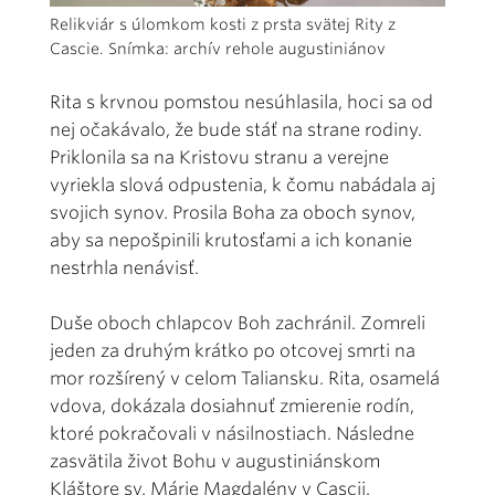
Relikviár s úlomkom kosti z prsta svätej Rity z
Cascie. Snímka: archív rehole augustiniánov
Rita s krvnou pomstou nesúhlasila, hoci sa od
nej očakávalo, že bude stáť na strane rodiny.
Priklonila sa na Kristovu stranu a verejne
vyriekla slová odpustenia, k čomu nabádala aj
svojich synov. Prosila Boha za oboch synov,
aby sa nepošpinili krutosťami a ich konanie
nestrhla nenávisť.
Duše oboch chlapcov Boh zachránil. Zomreli
jeden za druhým krátko po otcovej smrti na
mor rozšírený v celom Taliansku. Rita, osamelá
vdova, dokázala dosiahnuť zmierenie rodín,
ktoré pokračovali v násilnostiach. Následne
zasvätila život Bohu v augustiniánskom
Kláštore sv. Márie Magdalény v Cascii.