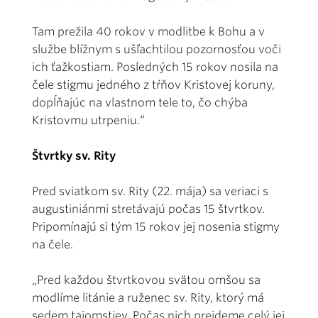
Tam prežila 40 rokov v modlitbe k Bohu a v
službe blížnym s ušľachtilou pozornosťou voči
ich ťažkostiam. Posledných 15 rokov nosila na
čele stigmu jedného z tŕňov Kristovej koruny,
dopĺňajúc na vlastnom tele to, čo chýba
Kristovmu utrpeniu.“
Štvrtky sv. Rity
Pred sviatkom sv. Rity (22. mája) sa veriaci s
augustiniánmi stretávajú počas 15 štvrtkov.
Pripomínajú si tým 15 rokov jej nosenia stigmy
na čele.
„Pred každou štvrtkovou svätou omšou sa
modlíme litánie a ruženec sv. Rity, ktorý má
sedem tajomstiev. Počas nich prejdeme celý jej