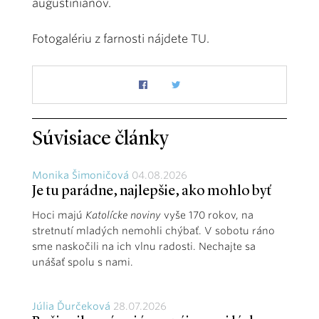
augustiniánov.
Fotogalériu z farnosti nájdete
TU.
Súvisiace články
Monika Šimoničová
04.08.2026
Je tu parádne, najlepšie, ako mohlo byť
Hoci majú
Katolícke noviny
vyše 170 rokov, na
stretnutí mladých nemohli chýbať. V sobotu ráno
sme naskočili na ich vlnu radosti. Nechajte sa
unášať spolu s nami.
Júlia Ďurčeková
28.07.2026