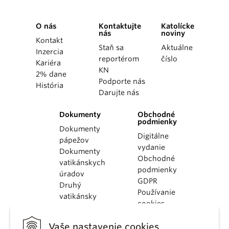
O nás
Kontaktujte
Katolícke
nás
noviny
Kontakt
Staň sa
Aktuálne
Inzercia
reportérom
číslo
Kariéra
KN
2% dane
Podporte nás
História
Darujte nás
Dokumenty
Obchodné
podmienky
Dokumenty
Digitálne
pápežov
vydanie
Dokumenty
Obchodné
vatikánskych
podmienky
úradov
GDPR
Druhý
Používanie
vatikánsky
cookies
koncil
Dokumenty
Vaše nastavenie cookies