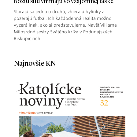
Božiu silu vnímajú vo vzájomnej láske
Starajú sa jedna o druhú, zbierajú bylinky a
pozerajú futbal. Ich každodenná realita možno
vyzerá inak, ako si predstavujeme. Navštívili sme
Milosrdné sestry Svätého kríža v Podunajských
Biskupiciach.
Najnovšie KN