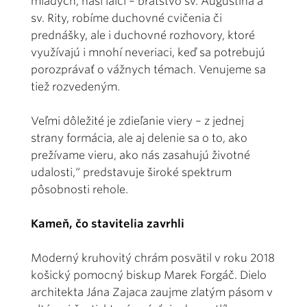
mladých, naši laici – bratstvo sv. Augustína a
sv. Rity, robíme duchovné cvičenia či
prednášky, ale i duchovné rozhovory, ktoré
využívajú i mnohí neveriaci, keď sa potrebujú
porozprávať o vážnych témach. Venujeme sa
tiež rozvedeným.
Veľmi dôležité je zdieľanie viery – z jednej
strany formácia, ale aj delenie sa o to, ako
prežívame vieru, ako nás zasahujú životné
udalosti,“ predstavuje široké spektrum
pôsobnosti rehole.
Kameň, čo stavitelia zavrhli
Moderný kruhovitý chrám posvätil v roku 2018
košický pomocný biskup Marek Forgáč. Dielo
architekta Jána Zajaca zaujme zlatým pásom v