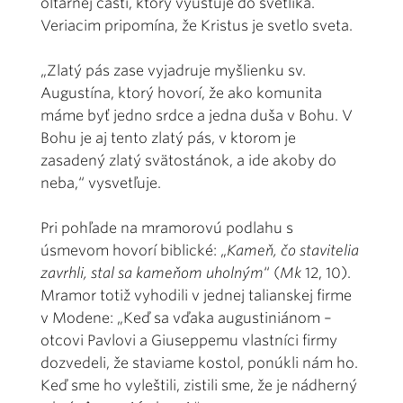
oltárnej časti, ktorý vyúsťuje do svetlíka.
Veriacim pripomína, že Kristus je svetlo sveta.
„Zlatý pás zase vyjadruje myšlienku sv.
Augustína, ktorý hovorí, že ako komunita
máme byť jedno srdce a jedna duša v Bohu. V
Bohu je aj tento zlatý pás, v ktorom je
zasadený zlatý svätostánok, a ide akoby do
neba,“ vysvetľuje.
Pri pohľade na mramorovú podlahu s
úsmevom hovorí biblické: „
Kameň, čo stavitelia
zavrhli, stal sa kameňom uholným
“ (
Mk
12, 10).
Mramor totiž vyhodili v jednej talianskej firme
v Modene: „Keď sa vďaka augustiniánom –
otcovi Pavlovi a Giuseppemu vlastníci firmy
dozvedeli, že staviame kostol, ponúkli nám ho.
Keď sme ho vyleštili, zistili sme, že je nádherný