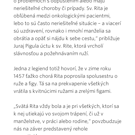
o problémoch s odpustením alebo majú
neriešiteľné choroby či prípady. Sv. Rita je
obľúbená medzi onkologickými pacientmi,
lebo to sú často neriešiteľné situácie – a viacerí
sú uzdravení, rovnako i mnohí manželia sa
obrátia a opäť si nájdu k sebe cestu,“ približuje
Juraj Pigula úctu k sv. Rite, ktorá vrcholí
slávnosťou a požehnávaním ruží.
Jedna z legiend totiž hovorí, že v zime roku
1457 ťažko chorá Rita poprosila spolusestru o
ruže a figy. Tá sa na prekvapenie všetkých
vrátila s kvitnúcimi ružami a zrelými figami.
„Svätá Rita vždy bola a je pri všetkých, ktorí sa
k nej utiekajú vo svojom trápení, či už v
manželstve, v práci alebo rodine,“ povzbudzuje
nás na záver predstavený rehole