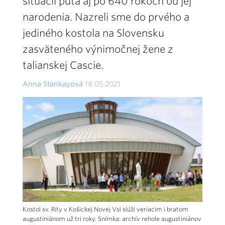
situácií púta aj po 640 rokoch od jej
narodenia. Nazreli sme do prvého a
jediného kostola na Slovensku
zasväteného výnimočnej žene z
talianskej Cascie.
Anna Stankayová
18.05.2021
Kostol sv. Rity v Košickej Novej Vsi slúži veriacim i bratom
augustiniánom už tri roky. Snímka: archív rehole augustiniánov