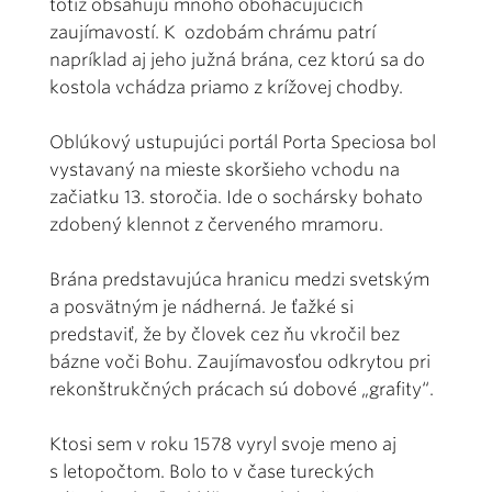
totiž obsahujú mnoho obohacujúcich
zaujímavostí. K ozdobám chrámu patrí
napríklad aj jeho južná brána, cez ktorú sa do
kostola vchádza priamo z krížovej chodby.
Oblúkový ustupujúci portál Porta Speciosa bol
vystavaný na mieste skoršieho vchodu na
začiatku 13. storočia. Ide o sochársky bohato
zdobený klennot z červeného mramoru.
Brána predstavujúca hranicu medzi svetským
a posvätným je nádherná. Je ťažké si
predstaviť, že by človek cez ňu vkročil bez
bázne voči Bohu. Zaujímavosťou odkrytou pri
rekonštrukčných prácach sú dobové „grafity“.
Ktosi sem v roku 1578 vyryl svoje meno aj
s letopočtom. Bolo to v čase tureckých