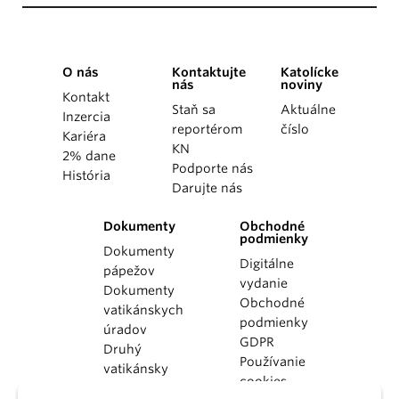
O nás
Kontaktujte
Katolícke
nás
noviny
Kontakt
Staň sa
Aktuálne
Inzercia
reportérom
číslo
Kariéra
KN
2% dane
Podporte nás
História
Darujte nás
Dokumenty
Obchodné
podmienky
Dokumenty
Digitálne
pápežov
vydanie
Dokumenty
Obchodné
vatikánskych
podmienky
úradov
GDPR
Druhý
Používanie
vatikánsky
cookies
koncil