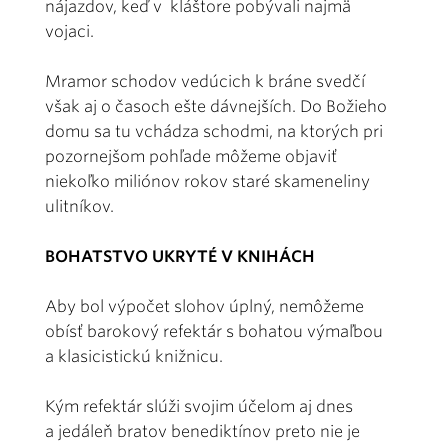
nájazdov, keď v kláštore pobývali najmä
vojaci.
Mramor schodov vedúcich k bráne svedčí
však aj o časoch ešte dávnejších. Do Božieho
domu sa tu vchádza schodmi, na ktorých pri
pozornejšom pohľade môžeme objaviť
niekoľko miliónov rokov staré skameneliny
ulitníkov.
BOHATSTVO UKRYTÉ V KNIHÁCH
Aby bol výpočet slohov úplný, nemôžeme
obísť barokový refektár s bohatou výmaľbou
a klasicistickú knižnicu.
Kým refektár slúži svojim účelom aj dnes
a jedáleň bratov benediktínov preto nie je