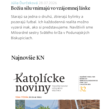
Júlia Ďurčeková
28.07.2026
Božiu silu vnímajú vo vzájomnej láske
Starajú sa jedna o druhú, zbierajú bylinky a
pozerajú futbal. Ich každodenná realita možno
vyzerá inak, ako si predstavujeme. Navštívili sme
Milosrdné sestry Svätého kríža v Podunajských
Biskupiciach.
Najnovšie KN