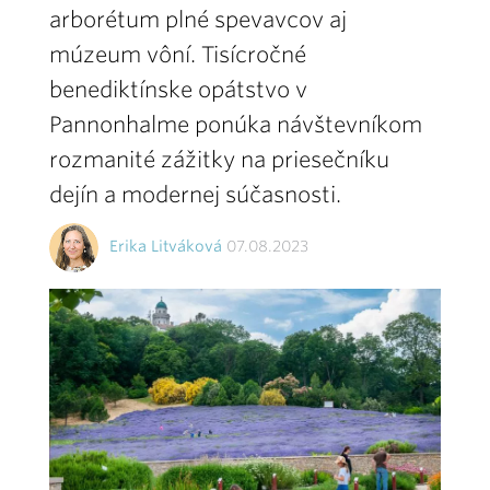
arborétum plné spevavcov aj
múzeum vôní. Tisícročné
benediktínske opátstvo v
Pannonhalme ponúka návštevníkom
rozmanité zážitky na priesečníku
dejín a modernej súčasnosti.
Erika Litváková
07.08.2023