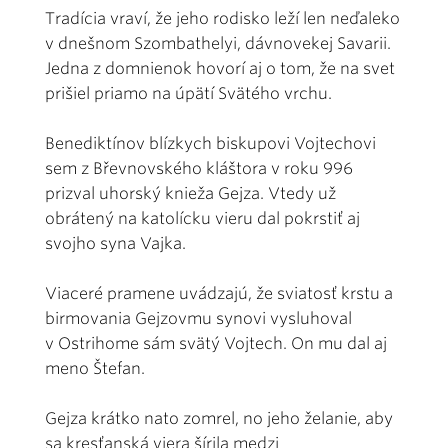
Tradícia vraví, že jeho rodisko leží len neďaleko
v dnešnom Szombathelyi, dávnovekej Savarii.
Jedna z domnienok hovorí aj o tom, že na svet
prišiel priamo na úpätí Svätého vrchu.
Benediktínov blízkych biskupovi Vojtechovi
sem z Břevnovského kláštora v roku 996
prizval uhorský knieža Gejza. Vtedy už
obrátený na katolícku vieru dal pokrstiť aj
svojho syna Vajka.
Viaceré pramene uvádzajú, že sviatosť krstu a
birmovania Gejzovmu synovi vysluhoval
v Ostrihome sám svätý Vojtech. On mu dal aj
meno Štefan.
Gejza krátko nato zomrel, no jeho želanie, aby
sa kresťanská viera šírila medzi