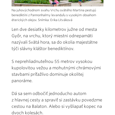
Na juhovýchodnom svahu Vrchu svätého Martina pestujú
benediktíni z Pannonhalmy levanduľu s vysokým obsahom
éterických olejov. Snímka: Erika Litváková
Len dve desiatky kilometrov južne od mesta
Győr, na vrchu, ktorý miestni odnepamäti
nazývali Svätá hora, sa do okolia majestátne
týči slávny kláštor benediktínov.
S neprehliadnuteľnou 55 metrov vysokou
kupolovitou vežou a mohutnými chrámovými
stavbami príťažlivo dominuje okolitej
panoráme.
Dá sa sem odbočiť jednoducho autom
z hlavnej cesty a spraviť si zastávku povedzme
cestou na Balaton. Alebo si vyšliapať kopec na
dvoch kolesách.