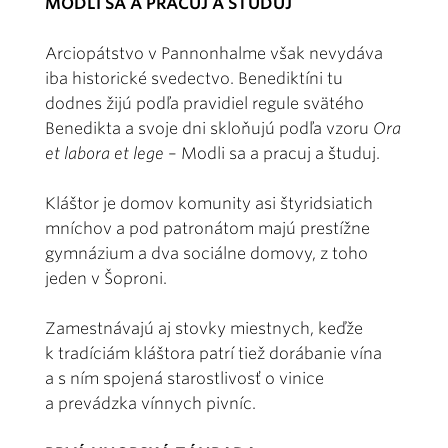
MODLI SA A PRACUJ A ŠTUDUJ
Arciopátstvo v Pannonhalme však nevydáva
iba historické svedectvo. Benediktíni tu
dodnes žijú podľa pravidiel regule svätého
Benedikta a svoje dni skloňujú podľa vzoru
Ora
et labora et lege
– Modli sa a pracuj a študuj.
Kláštor je domov komunity asi štyridsiatich
mníchov a pod patronátom majú prestížne
gymnázium a dva sociálne domovy, z toho
jeden v Šoproni.
Zamestnávajú aj stovky miestnych, keďže
k tradíciám kláštora patrí tiež dorábanie vína
a s ním spojená starostlivosť o vinice
a prevádzka vínnych pivníc.