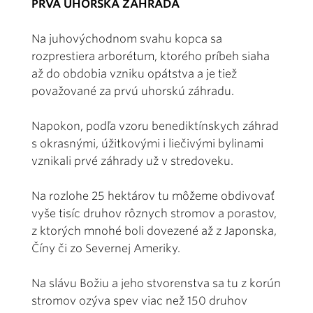
PRVÁ UHORSKÁ ZÁHRADA
Na juhovýchodnom svahu kopca sa
rozprestiera arborétum, ktorého príbeh siaha
až do obdobia vzniku opátstva a je tiež
považované za prvú uhorskú záhradu.
Napokon, podľa vzoru benediktínskych záhrad
s okrasnými, úžitkovými i liečivými bylinami
vznikali prvé záhrady už v stredoveku.
Na rozlohe 25 hektárov tu môžeme obdivovať
vyše tisíc druhov rôznych stromov a porastov,
z ktorých mnohé boli dovezené až z Japonska,
Číny či zo Severnej Ameriky.
Na slávu Božiu a jeho stvorenstva sa tu z korún
stromov ozýva spev viac než 150 druhov