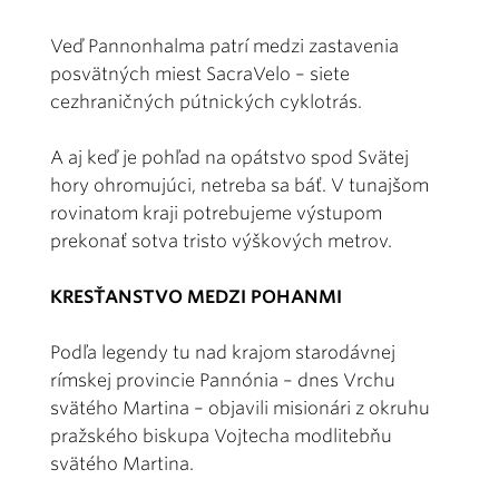
Veď Pannonhalma patrí medzi zastavenia
posvätných miest SacraVelo – siete
cezhraničných pútnických cyklotrás.
A aj keď je pohľad na opátstvo spod Svätej
hory ohromujúci, netreba sa báť. V tunajšom
rovinatom kraji potrebujeme výstupom
prekonať sotva tristo výškových metrov.
KRESŤANSTVO MEDZI POHANMI
Podľa legendy tu nad krajom starodávnej
rímskej provincie Pannónia – dnes Vrchu
svätého Martina – objavili misionári z okruhu
pražského biskupa Vojtecha modlitebňu
svätého Martina.