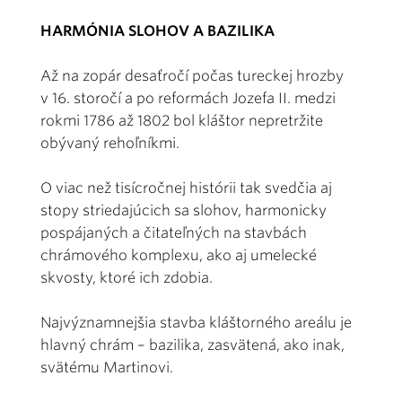
HARMÓNIA SLOHOV A BAZILIKA
Až na zopár desaťročí počas tureckej hrozby
v 16. storočí a po reformách Jozefa II. medzi
rokmi 1786 až 1802 bol kláštor nepretržite
obývaný rehoľníkmi.
O viac než tisícročnej histórii tak svedčia aj
stopy striedajúcich sa slohov, harmonicky
pospájaných a čitateľných na stavbách
chrámového komplexu, ako aj umelecké
skvosty, ktoré ich zdobia.
Najvýznamnejšia stavba kláštorného areálu je
hlavný chrám – bazilika, zasvätená, ako inak,
svätému Martinovi.