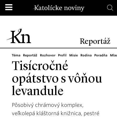
Reportáž
Téma
Reportáž
Rozhovor
Profil
Misie
Rodina
Poradňa
Mla
Tisícročné
opátstvo s vôňou
levandule
Pôsobivý chrámový komplex,
veľkolepá kláštorná knižnica, pestré