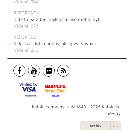
Videné: 364
REPORTÁŽ
Je tu parádne, najlepšie, ako mohlo byť
Videné: 272
REPORTÁŽ
Krása zdobí chodby, ale aj vychováva
Videné: 250
katolickenoviny.sk © 1849 - 2026 Katolícke
noviny
Archív