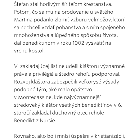
Štefan stal horlivým šíriteľom kresťanstva.
Potom, čo sa mu na orodovanie u svätého
Martina podarilo zlomiť vzburu veľmožov, ktorí
sa nechceli vzdať pohanstva a s ním spojeného
mnohoženstva a lúpežného spôsobu života,
dal benediktínom v roku 1002 vysvätiť na
vrchu kostol.
V zakladajúcej listine udelil kláštoru významné
práva a privilégiá a štedro rehoľu podporoval.
Rozvoj kláštora zabezpečili veľkorysé výsady
podobné tým, aké malo opátstvo
v Montecassine, kde najvýznamnejší
stredoveký kláštor všetkých benediktínov v 6.
storočí zakladal duchovný otec rehole
Benedikt z Nursie.
Rovnako, ako boli mnísi úspešní v kristianizácii,