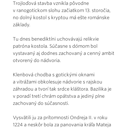
Trojloďová stavba vznikla pôvodne
v ranogotickom slohu začiatkom 13. storočia,
no dolný kostol s kryptou má ešte románske
základy.
Tu dnes benediktíni uchovávajú relikvie
patróna kostola. Súčasne s dómom bol
vystavaný aj dodnes zachovaný a cenný ambit
otvorený do nádvoria.
Klenbová chodba s gotickými oknami
a vitrážami obkolesuje nádvorie s rajskou
záhradou a tvorí tak srdce kláštora. Bazilika je
v poradí tretí chrám opátstva a jediný plne
zachovaný do súčasnosti.
Vysvätili ju za prítomnosti Ondreja II. v roku
1224 a neskôr bola za panovania kráľa Mateja