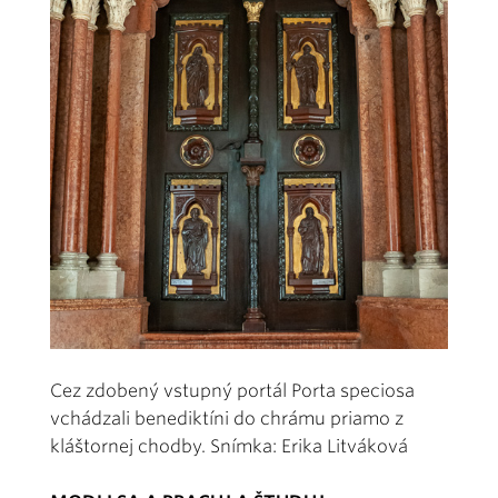
Cez zdobený vstupný portál Porta speciosa
vchádzali benediktíni do chrámu priamo z
kláštornej chodby. Snímka: Erika Litváková