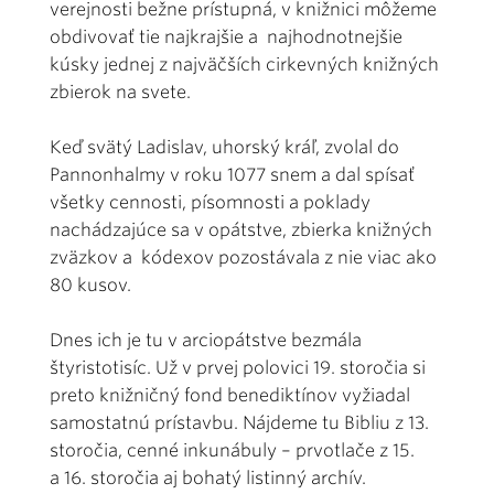
verejnosti bežne prístupná, v knižnici môžeme
obdivovať tie najkrajšie a najhodnotnejšie
kúsky jednej z najväčších cirkevných knižných
zbierok na svete.
Keď svätý Ladislav, uhorský kráľ, zvolal do
Pannonhalmy v roku 1077 snem a dal spísať
všetky cennosti, písomnosti a poklady
nachádzajúce sa v opátstve, zbierka knižných
zväzkov a kódexov pozostávala z nie viac ako
80 kusov.
Dnes ich je tu v arciopátstve bezmála
štyristotisíc. Už v prvej polovici 19. storočia si
preto knižničný fond benediktínov vyžiadal
samostatnú prístavbu. Nájdeme tu Bibliu z 13.
storočia, cenné inkunábuly – prvotlače z 15.
a 16. storočia aj bohatý listinný archív.