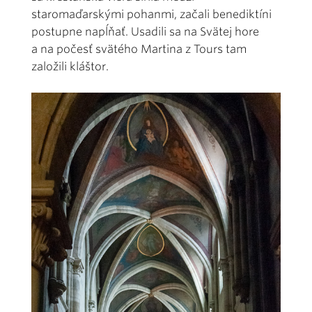
staromaďarskými pohanmi, začali benediktíni
postupne napĺňať. Usadili sa na Svätej hore
a na počesť svätého Martina z Tours tam
založili kláštor.