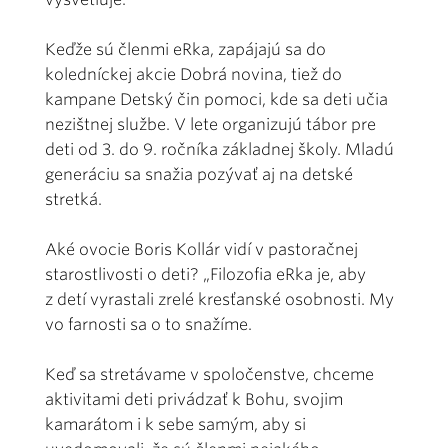
Keďže sú členmi eRka, zapájajú sa do
koledníckej akcie Dobrá novina, tiež do
kampane Detský čin pomoci, kde sa deti učia
nezištnej službe. V lete organizujú tábor pre
deti od 3. do 9. ročníka základnej školy. Mladú
generáciu sa snažia pozývať aj na detské
stretká.
Aké ovocie Boris Kollár vidí v pastoračnej
starostlivosti o deti? „Filozofia eRka je, aby
z detí vyrastali zrelé kresťanské osobnosti. My
vo farnosti sa o to snažíme.
Keď sa stretávame v spoločenstve, chceme
aktivitami deti privádzať k Bohu, svojim
kamarátom i k sebe samým, aby si