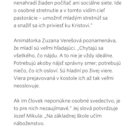
nenahradí žiaden počítač ani sociálne siete. Ide
o osobné stretnutie a v tomto vidím cieľ
pastorácie – umožniť mladým stretnúť sa
a snažiť sa ich priviesť ku Kristovi.“
Animátorka Zuzana Verešová poznamenáva,
že mladí sú veľmi hľadajúci. „Chytajú sa
všetkého, čo nájdu. A to nie je vždy ideálne.
Potrebujú akoby nájsť správny smer; potrebujú
niečo, čo ich osloví. Sú hladní po živej viere.
Viera prejavovaná v kostole ich až tak veľmi
neoslovuje.
Ak im človek neponúkne osobné svedectvo, je
to pre nich nezaujímavé.“ Jej slová potvrdzuje
Jozef Mikula: „Na základnej škole učím
náboženstvo.