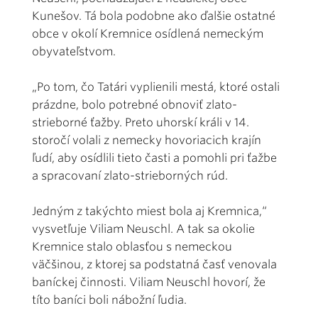
Kunešov. Tá bola podobne ako ďalšie ostatné
obce v okolí Kremnice osídlená nemeckým
obyvateľstvom.
„Po tom, čo Tatári vyplienili mestá, ktoré ostali
prázdne, bolo potrebné obnoviť zlato-
strieborné ťažby. Preto uhorskí králi v 14.
storočí volali z nemecky hovoriacich krajín
ľudí, aby osídlili tieto časti a pomohli pri ťažbe
a spracovaní zlato-strieborných rúd.
Jedným z takýchto miest bola aj Kremnica,“
vysvetľuje Viliam Neuschl. A tak sa okolie
Kremnice stalo oblasťou s nemeckou
väčšinou, z ktorej sa podstatná časť venovala
baníckej činnosti. Viliam Neuschl hovorí, že
títo baníci boli nábožní ľudia.