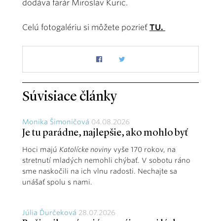
dodáva farár Miroslav Kuric.
Celú fotogalériu si môžete pozrieť
TU.
Súvisiace články
Monika Šimoničová
04.08.2026
Je tu parádne, najlepšie, ako mohlo byť
Hoci majú
Katolícke noviny
vyše 170 rokov, na
stretnutí mladých nemohli chýbať. V sobotu ráno
sme naskočili na ich vlnu radosti. Nechajte sa
unášať spolu s nami.
Júlia Ďurčeková
28.07.2026