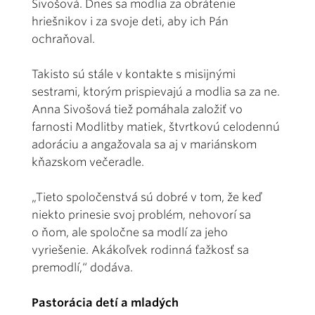
Sivošová. Dnes sa modlia za obrátenie
hriešnikov i za svoje deti, aby ich Pán
ochraňoval.
Takisto sú stále v kontakte s misijnými
sestrami, ktorým prispievajú a modlia sa za ne.
Anna Sivošová tiež pomáhala založiť vo
farnosti Modlitby matiek, štvrtkovú celodennú
adoráciu a angažovala sa aj v mariánskom
kňazskom večeradle.
„Tieto spoločenstvá sú dobré v tom, že keď
niekto prinesie svoj problém, nehovorí sa
o ňom, ale spoločne sa modlí za jeho
vyriešenie. Akákoľvek rodinná ťažkosť sa
premodlí,“ dodáva.
Pastorácia detí a mladých