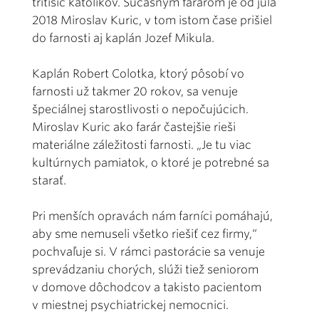
tritisíc katolíkov. Súčasným farárom je od júla
2018 Miroslav Kuric, v tom istom čase prišiel
do farnosti aj kaplán Jozef Mikula.
Kaplán Robert Colotka, ktorý pôsobí vo
farnosti už takmer 20 rokov, sa venuje
špeciálnej starostlivosti o nepočujúcich.
Miroslav Kuric ako farár častejšie rieši
materiálne záležitosti farnosti. „Je tu viac
kultúrnych pamiatok, o ktoré je potrebné sa
starať.
Pri menších opravách nám farníci pomáhajú,
aby sme nemuseli všetko riešiť cez firmy,“
pochvaľuje si. V rámci pastorácie sa venuje
sprevádzaniu chorých, slúži tiež seniorom
v domove dôchodcov a takisto pacientom
v miestnej psychiatrickej nemocnici.