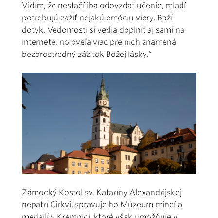
Vidím, že nestačí iba odovzdať učenie, mladí
potrebujú zažiť nejakú emóciu viery, Boží
dotyk. Vedomosti si vedia doplniť aj sami na
internete, no oveľa viac pre nich znamená
bezprostredný zážitok Božej lásky.“
Zámocký Kostol sv. Kataríny Alexandrijskej
nepatrí Cirkvi, spravuje ho Múzeum mincí a
medailí v Kremnici, ktoré však umožňuje v