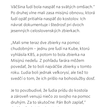
Väčšina ľudí bola naspäť na svätých omšiach.“
Po druhej vlne mali zasa misijnú obnovu, ktorá
ľudí opäť pritiahla naspäť do kostolov. Ich
návrat dokumentuje i štedrosť pri dvoch
jesenných celoslovenských zbierkach.
„Mali sme teraz dve zbierky na pomoc
chudobným – jednu pre ľudí na Kube, ktorú
vyhlásila KBS, a potom to bola zbierka na
Misijnú nedeľu. Z pohľadu farára môžem
povedať, že to boli najväčšie zbierky v tomto
roku. Ľudia boli jednak veľkorysí, ale tiež to
svedčí o tom, že ich prišlo na bohoslužby dosť.
Je to povzbudivé, že ľudia prídu do kostola
a zároveň venujú niečo zo svojho na pomoc
druhým. Za to skutočne: Pán Boh zaplať,“