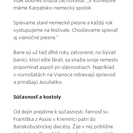
však dodnes snažia zachovávať. „V Kunešove
máme Karpatsko-nemecký spolok.
Spievame staré nemecké piesne a každý rok
vystupujeme na festivale. Chodievame spievať
aj vianočné piesne.“
Bane sú už tiež dlhé roky zatvorené, no bývalí
baníci, ktorí ešte fárali, sa snažia svoje remeslo
pripomínať aspoň pri slávnostiach. Napríklad
v rovnošatách na Vianoce robievajú sprievod
a prinášajú Jezuliatko.
Súčasnosť a kostoly
Od dejín prejdime k súčasnosti. Farnosť sv.
Františka z Assisi v Kremnici patrí do
Banskobystrickej diecézy. Žije v nej približne