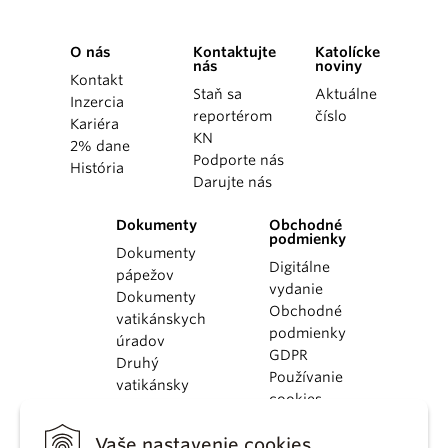
O nás
Kontaktujte
Katolícke
nás
noviny
Kontakt
Staň sa
Aktuálne
Inzercia
reportérom
číslo
Kariéra
KN
2% dane
Podporte nás
História
Darujte nás
Dokumenty
Obchodné
podmienky
Dokumenty
Digitálne
pápežov
vydanie
Dokumenty
Obchodné
vatikánskych
podmienky
úradov
GDPR
Druhý
Používanie
vatikánsky
cookies
koncil
Dokumenty
Vaše nastavenie cookies