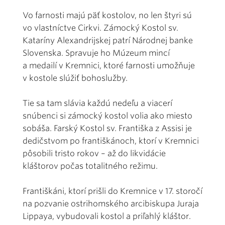
Vo farnosti majú päť kostolov, no len štyri sú
vo vlastníctve Cirkvi. Zámocký Kostol sv.
Kataríny Alexandrijskej patrí Národnej banke
Slovenska. Spravuje ho Múzeum mincí
a medailí v Kremnici, ktoré farnosti umožňuje
v kostole slúžiť bohoslužby.
Tie sa tam slávia každú nedeľu a viacerí
snúbenci si zámocký kostol volia ako miesto
sobáša. Farský Kostol sv. Františka z Assisi je
dedičstvom po františkánoch, ktorí v Kremnici
pôsobili tristo rokov – až do likvidácie
kláštorov počas totalitného režimu.
Františkáni, ktorí prišli do Kremnice v 17. storočí
na pozvanie ostrihomského arcibiskupa Juraja
Lippaya, vybudovali kostol a priľahlý kláštor.