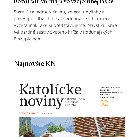
Božiu silu vnímajú vo vzájomnej láske
Starajú sa jedna o druhú, zbierajú bylinky a
pozerajú futbal. Ich každodenná realita možno
vyzerá inak, ako si predstavujeme. Navštívili sme
Milosrdné sestry Svätého kríža v Podunajských
Biskupiciach.
Najnovšie KN