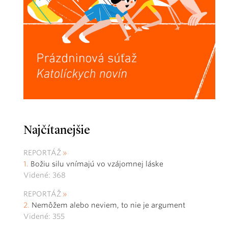
Najčítanejšie
REPORTÁŽ
Božiu silu vnímajú vo vzájomnej láske
Videné: 368
REPORTÁŽ
Nemôžem alebo neviem, to nie je argument
Videné: 355