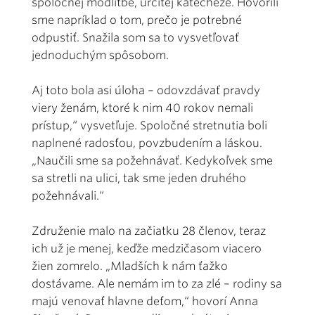
spoločnej modlitbe, určitej katechéze. Hovorili
sme napríklad o tom, prečo je potrebné
odpustiť. Snažila som sa to vysvetľovať
jednoduchým spôsobom.
Aj toto bola asi úloha – odovzdávať pravdy
viery ženám, ktoré k nim 40 rokov nemali
prístup,“ vysvetľuje. Spoločné stretnutia boli
naplnené radosťou, povzbudením a láskou.
„Naučili sme sa požehnávať. Kedykoľvek sme
sa stretli na ulici, tak sme jeden druhého
požehnávali.“
Združenie malo na začiatku 28 členov, teraz
ich už je menej, keďže medzičasom viacero
žien zomrelo. „Mladších k nám ťažko
dostávame. Ale nemám im to za zlé – rodiny sa
majú venovať hlavne deťom,“ hovorí Anna