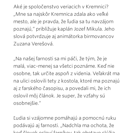
Aké je spoločenstvo veriacich v Kremnici?
„Mne sa najskôr Kremnica zdala ako veľké
mesto, ale je pravda, že ľudia sa tu navzájom
poznajú,“ približuje kaplán Jozef Mikula. Jeho
slová potvrdzuje aj animátorka birmovancov
Zuzana Verešová.
„Na našej farnosti sa mi páči, že tým, že je
malá, viac-menej sa všetci poznáme. Keď nie
osobne, tak určite aspoň z videnia. Veľakrát ma
na ulici oslovili tety z kostola, ktoré ma poznajú
aj z farského časopisu, a povedali mi, že ich
oslovil môj článok. Je super, že vzťahy sú
osobnejšie.“
Ľudia si vzájomne pomáhajú a pomocnú ruku
podávajú aj farnosti. „Nadchla ma ochota, že
keď človek osloví farníkov, tak obetavo slúžia.