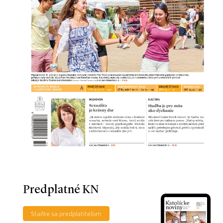
Predplatné KN
Staňte sa predplatiteľom