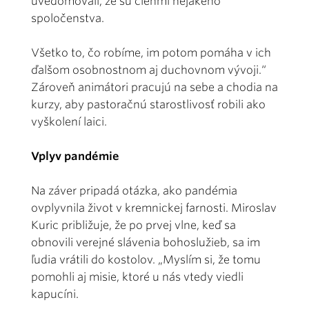
uvedomovali, že sú členmi nejakého
spoločenstva.
Všetko to, čo robíme, im potom pomáha v ich
ďalšom osobnostnom aj duchovnom vývoji.“
Zároveň animátori pracujú na sebe a chodia na
kurzy, aby pastoračnú starostlivosť robili ako
vyškolení laici.
Vplyv pandémie
Na záver pripadá otázka, ako pandémia
ovplyvnila život v kremnickej farnosti. Miroslav
Kuric približuje, že po prvej vlne, keď sa
obnovili verejné slávenia bohoslužieb, sa im
ľudia vrátili do kostolov. „Myslím si, že tomu
pomohli aj misie, ktoré u nás vtedy viedli
kapucíni.