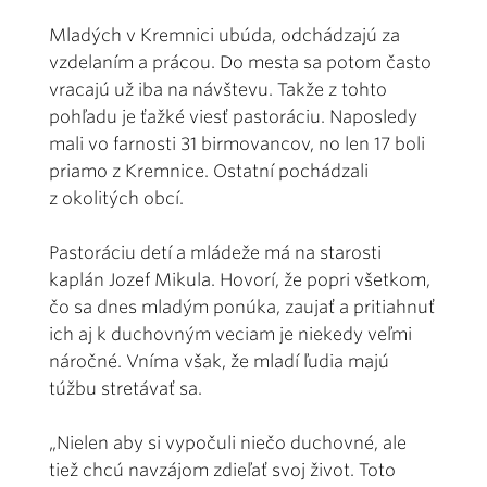
Mladých v Kremnici ubúda, odchádzajú za
vzdelaním a prácou. Do mesta sa potom často
vracajú už iba na návštevu. Takže z tohto
pohľadu je ťažké viesť pastoráciu. Naposledy
mali vo farnosti 31 birmovancov, no len 17 boli
priamo z Kremnice. Ostatní pochádzali
z okolitých obcí.
Pastoráciu detí a mládeže má na starosti
kaplán Jozef Mikula. Hovorí, že popri všetkom,
čo sa dnes mladým ponúka, zaujať a pritiahnuť
ich aj k duchovným veciam je niekedy veľmi
náročné. Vníma však, že mladí ľudia majú
túžbu stretávať sa.
„Nielen aby si vypočuli niečo duchovné, ale
tiež chcú navzájom zdieľať svoj život. Toto