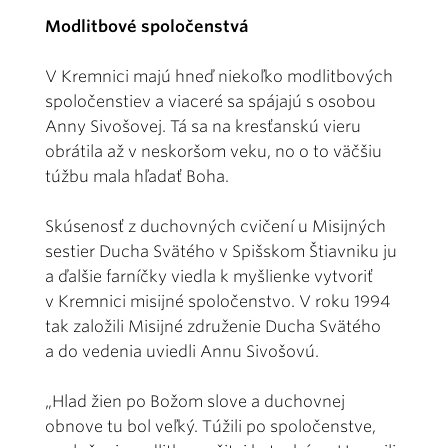
Modlitbové spoločenstvá
V Kremnici majú hneď niekoľko modlitbových
spoločenstiev a viaceré sa spájajú s osobou
Anny Sivošovej. Tá sa na kresťanskú vieru
obrátila až v neskoršom veku, no o to väčšiu
túžbu mala hľadať Boha.
Skúsenosť z duchovných cvičení u Misijných
sestier Ducha Svätého v Spišskom Štiavniku ju
a ďalšie farníčky viedla k myšlienke vytvoriť
v Kremnici misijné spoločenstvo. V roku 1994
tak založili Misijné združenie Ducha Svätého
a do vedenia uviedli Annu Sivošovú.
„Hlad žien po Božom slove a duchovnej
obnove tu bol veľký. Túžili po spoločenstve,