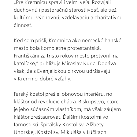
„Pre Kremnicu spravili veľmi veľa. Rozvíjali
duchovnú i pastoračnú starostlivosť, ale tiež
kultúrnu, výchovnú, vzdelávaciu a charitatívnu
činnosť.
Keď sem prišli, Kremnica ako nemecké banské
mesto bola kompletne protestantská.
Františkáni za tristo rokov mesto pretvorili na
katolícke,“ približuje Miroslav Kuric. Dodáva
však, že s Evanjelickou cirkvou udržiavajú
v Kremnici dobré vzťahy.
Farský kostol prešiel obnovou interiéru, no
kláštor od revolúcie chátra. Biskupstvo, ktoré
je jeho súčasným vlastníkom, má však záujem
kláštor zreštaurovať. Ďalšími kostolmi vo
farnosti sú: špitálsky Kostol sv. Alžbety
Uhorskej, Kostol sv. Mikuláša v Lúčkach