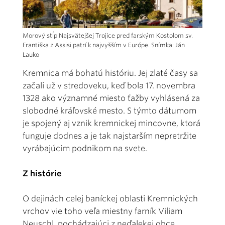
Morový stĺp Najsvätejšej Trojice pred farským Kostolom sv.
Františka z Assisi patrí k najvyšším v Európe. Snímka: Ján
Lauko
Kremnica má bohatú históriu. Jej zlaté časy sa
začali už v stredoveku, keď bola 17. novembra
1328 ako významné miesto ťažby vyhlásená za
slobodné kráľovské mesto. S týmto dátumom
je spojený aj vznik kremnickej mincovne, ktorá
funguje dodnes a je tak najstarším nepretržite
vyrábajúcim podnikom na svete.
Z histórie
O dejinách celej baníckej oblasti Kremnických
vrchov vie toho veľa miestny farník Viliam
Neuschl, pochádzajúci z neďalekej obce