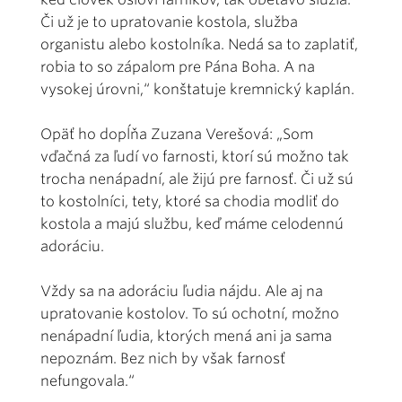
Či už je to upratovanie kostola, služba
organistu alebo kostolníka. Nedá sa to zaplatiť,
robia to so zápalom pre Pána Boha. A na
vysokej úrovni,“ konštatuje kremnický kaplán.
Opäť ho dopĺňa Zuzana Verešová: „Som
vďačná za ľudí vo farnosti, ktorí sú možno tak
trocha nenápadní, ale žijú pre farnosť. Či už sú
to kostolníci, tety, ktoré sa chodia modliť do
kostola a majú službu, keď máme celodennú
adoráciu.
Vždy sa na adoráciu ľudia nájdu. Ale aj na
upratovanie kostolov. To sú ochotní, možno
nenápadní ľudia, ktorých mená ani ja sama
nepoznám. Bez nich by však farnosť
nefungovala.“