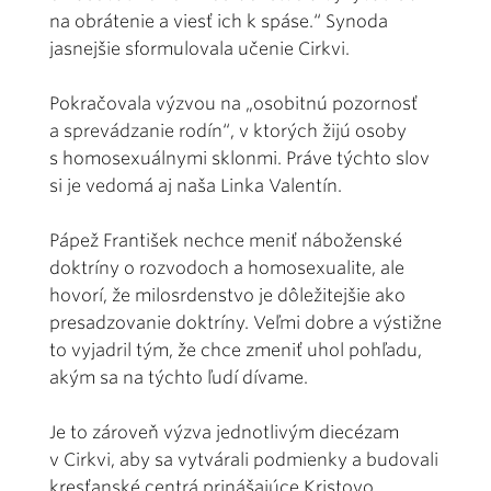
na obrátenie a viesť ich k spáse.“ Synoda
jasnejšie sformulovala učenie Cirkvi.
Pokračovala výzvou na „osobitnú pozornosť
a sprevádzanie rodín“, v ktorých žijú osoby
s homosexuálnymi sklonmi. Práve týchto slov
si je vedomá aj naša Linka Valentín.
Pápež František nechce meniť náboženské
doktríny o rozvodoch a homosexualite, ale
hovorí, že milosrdenstvo je dôležitejšie ako
presadzovanie doktríny. Veľmi dobre a výstižne
to vyjadril tým, že chce zmeniť uhol pohľadu,
akým sa na týchto ľudí dívame.
Je to zároveň výzva jednotlivým diecézam
v Cirkvi, aby sa vytvárali podmienky a budovali
kresťanské centrá prinášajúce Kristovo