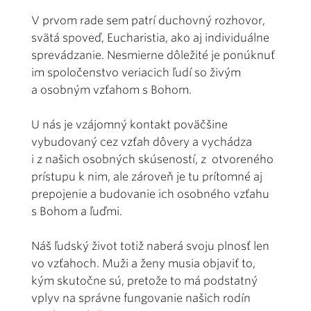
V prvom rade sem patrí duchovný rozhovor,
svätá spoveď, Eucharistia, ako aj individuálne
sprevádzanie. Nesmierne dôležité je ponúknuť
im spoločenstvo veriacich ľudí so živým
a osobným vzťahom s Bohom.
U nás je vzájomný kontakt poväčšine
vybudovaný cez vzťah dôvery a vychádza
i z našich osobných skúseností, z otvoreného
prístupu k nim, ale zároveň je tu prítomné aj
prepojenie a budovanie ich osobného vzťahu
s Bohom a ľuďmi.
Náš ľudský život totiž naberá svoju plnosť len
vo vzťahoch. Muži a ženy musia objaviť to,
kým skutočne sú, pretože to má podstatný
vplyv na správne fungovanie našich rodín