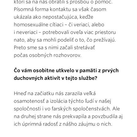
ktorí sa na nás obrátili s prosbou o pomoc.
Písomná forma kontaktu sa však časom
ukázala ako nepostačujúca, keďže
homosexuálne cítiaci – či veriaci, alebo
i neveriaci – potrebovali oveľa viac priestoru
nato, aby sa mohli podeliť o to, čo prežívajú.
Preto sme sa s nimi začali stretávať
počas osobných rozhovorov.
Čo vám osobitne utkvelo v pamäti z prvých
duchovných aktivít v tejto službe?
Hneď na začiatku nás zarazila veľká
osamotenosť a izolácia týchto ľudí v našej
spoločnosti i vo farských spoločenstvách. Ale
na druhej strane nás prekvapila a povzbudila aj
ich úprimná radosť z nášho záujmu o nich.