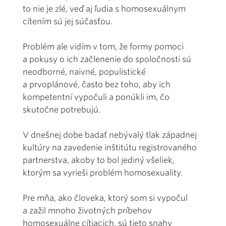
to nie je zlé, veď aj ľudia s homosexuálnym
cítením sú jej súčasťou.
Problém ale vidím v tom, že formy pomoci
a pokusy o ich začlenenie do spoločnosti sú
neodborné, naivné, populistické
a prvoplánové, často bez toho, aby ich
kompetentní vypočuli a ponúkli im, čo
skutočne potrebujú.
V dnešnej dobe badať nebývalý tlak západnej
kultúry na zavedenie inštitútu registrovaného
partnerstva, akoby to bol jediný všeliek,
ktorým sa vyrieši problém homosexuality.
Pre mňa, ako človeka, ktorý som si vypočul
a zažil mnoho životných príbehov
homosexuálne cítiacich, sú tieto snahy