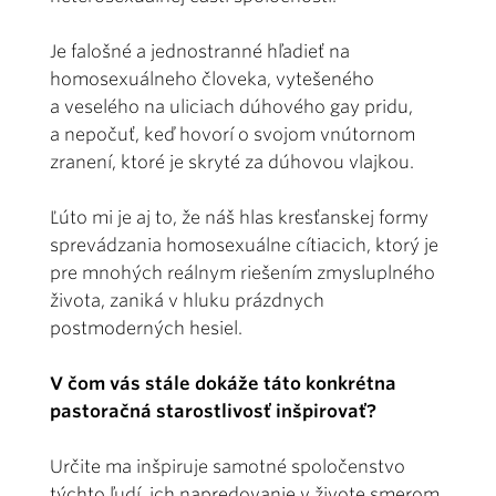
Je falošné a jednostranné hľadieť na
homosexuálneho človeka, vytešeného
a veselého na uliciach dúhového gay pridu,
a nepočuť, keď hovorí o svojom vnútornom
zranení, ktoré je skryté za dúhovou vlajkou.
Ľúto mi je aj to, že náš hlas kresťanskej formy
sprevádzania homosexuálne cítiacich, ktorý je
pre mnohých reálnym riešením zmysluplného
života, zaniká v hluku prázdnych
postmoderných hesiel.
V čom vás stále dokáže táto konkrétna
pastoračná starostlivosť inšpirovať?
Určite ma inšpiruje samotné spoločenstvo
týchto ľudí, ich napredovanie v živote smerom