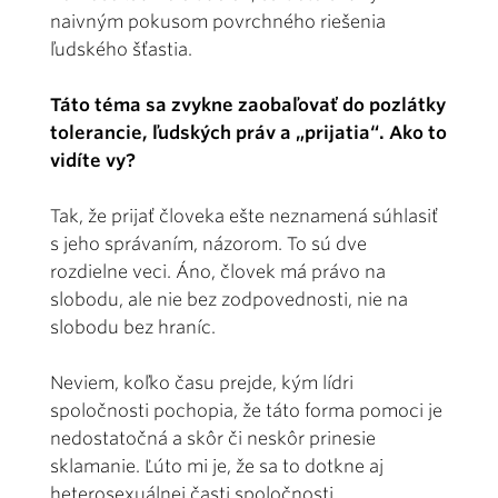
naivným pokusom povrchného riešenia
ľudského šťastia.
Táto téma sa zvykne zaobaľovať do pozlátky
tolerancie, ľudských práv a „prijatia“. Ako to
vidíte vy?
Tak, že prijať človeka ešte neznamená súhlasiť
s jeho správaním, názorom. To sú dve
rozdielne veci. Áno, človek má právo na
slobodu, ale nie bez zodpovednosti, nie na
slobodu bez hraníc.
Neviem, koľko času prejde, kým lídri
spoločnosti pochopia, že táto forma pomoci je
nedostatočná a skôr či neskôr prinesie
sklamanie. Ľúto mi je, že sa to dotkne aj
heterosexuálnej časti spoločnosti.