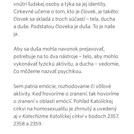
vnútri ľudskej osoby a týka sa jej identity.
Cirkevné učenie o tom, kto je človek, je takéto:
človek sa skladá z troch súčastí – tela, ducha
a duše. Podstatou človeka je duša. To je naše
ja.
Aby sa duša mohla navonok prejavovať,
potrebuje na to dva nástroje – telo, aby mohlo
vykonávať fyzickú aktivitu, a ducha – vedomie,
čo môžeme nazvať psychikou.
Sem patria emócie, rozhodovanie či vôľové
aktivity. Keď hovoríme o zranení, tak hovoríme
o zranení v oblasti emócií. Pohľad Katolíckej
cirkvi na homosexualitu je zhrnutý a uvedený
aj v
Katechizme Katolíckej cirkvi
v bodoch 2357,
2358 a 2359.