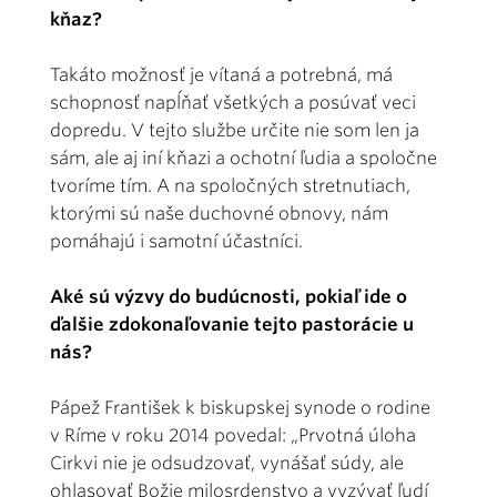
kňaz?
Takáto možnosť je vítaná a potrebná, má
schopnosť napĺňať všetkých a posúvať veci
dopredu. V tejto službe určite nie som len ja
sám, ale aj iní kňazi a ochotní ľudia a spoločne
tvoríme tím. A na spoločných stretnutiach,
ktorými sú naše duchovné obnovy, nám
pomáhajú i samotní účastníci.
Aké sú výzvy do budúcnosti, pokiaľ ide o
ďalšie zdokonaľovanie tejto pastorácie u
nás?
Pápež František k biskupskej synode o rodine
v Ríme v roku 2014 povedal: „Prvotná úloha
Cirkvi nie je odsudzovať, vynášať súdy, ale
ohlasovať Božie milosrdenstvo a vyzývať ľudí