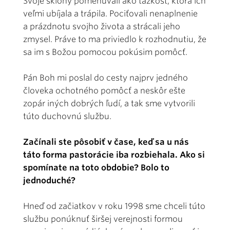
Svoje sklony pomenúvali ako ťažkosť, ktorá ich
veľmi ubíjala a trápila. Pociťovali nenaplnenie
a prázdnotu svojho života a strácali jeho
zmysel. Práve to ma priviedlo k rozhodnutiu, že
sa im s Božou pomocou pokúsim pomôcť.
Pán Boh mi poslal do cesty najprv jedného
človeka ochotného pomôcť a neskôr ešte
zopár iných dobrých ľudí, a tak sme vytvorili
túto duchovnú službu.
Začínali ste pôsobiť v čase, keď sa u nás
táto forma pastorácie iba rozbiehala. Ako si
spomínate na toto obdobie? Bolo to
jednoduché?
Hneď od začiatkov v roku 1998 sme chceli túto
službu ponúknuť širšej verejnosti formou