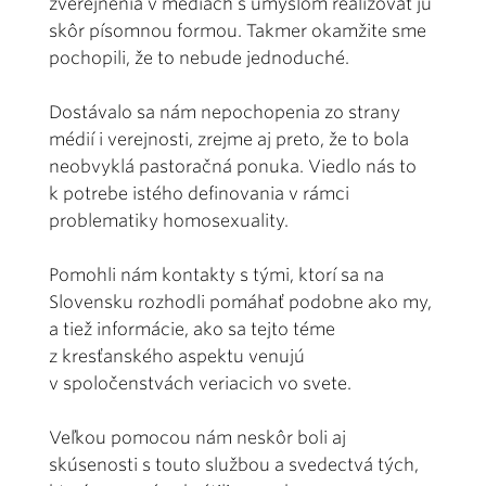
zverejnenia v médiách s úmyslom realizovať ju
skôr písomnou formou. Takmer okamžite sme
pochopili, že to nebude jednoduché.
Dostávalo sa nám nepochopenia zo strany
médií i verejnosti, zrejme aj preto, že to bola
neobvyklá pastoračná ponuka. Viedlo nás to
k potrebe istého definovania v rámci
problematiky homosexuality.
Pomohli nám kontakty s tými, ktorí sa na
Slovensku rozhodli pomáhať podobne ako my,
a tiež informácie, ako sa tejto téme
z kresťanského aspektu venujú
v spoločenstvách veriacich vo svete.
Veľkou pomocou nám neskôr boli aj
skúsenosti s touto službou a svedectvá tých,