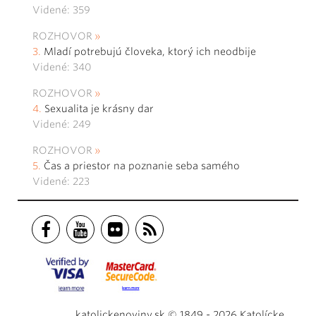
Videné: 359
ROZHOVOR
Mladí potrebujú človeka, ktorý ich neodbije
Videné: 340
ROZHOVOR
Sexualita je krásny dar
Videné: 249
ROZHOVOR
Čas a priestor na poznanie seba samého
Videné: 223
katolickenoviny.sk © 1849 - 2026 Katolícke