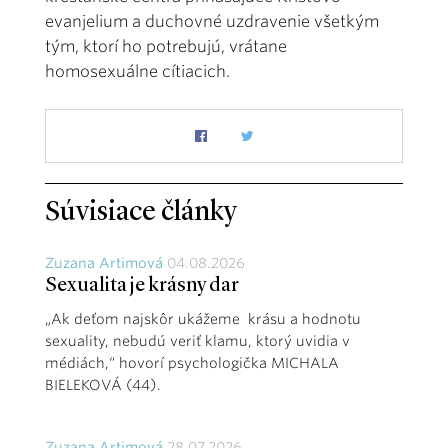
evanjelium a duchovné uzdravenie všetkým
tým, ktorí ho potrebujú, vrátane
homosexuálne cítiacich.
Súvisiace články
Zuzana Artimová
04.08.2026
Sexualita je krásny dar
„Ak deťom najskôr ukážeme krásu a hodnotu
sexuality, nebudú veriť klamu, ktorý uvidia v
médiách,“ hovorí psychologička MICHALA
BIELEKOVÁ (44).
Zuzana Artimová
28.07.2026