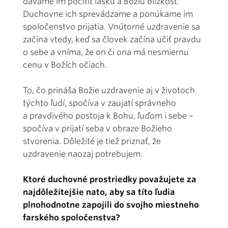
dávame im pocítiť lásku a Božiu blízkosť.
Duchovne ich sprevádzame a ponúkame im
spoločenstvo prijatia. Vnútorné uzdravenie sa
začína vtedy, keď sa človek začína učiť pravdu
o sebe a vníma, že on či ona má nesmiernu
cenu v Božích očiach.
To, čo prináša Božie uzdravenie aj v životoch
týchto ľudí, spočíva v zaujatí správneho
a pravdivého postoja k Bohu, ľuďom i sebe –
spočíva v prijatí seba v obraze Božieho
stvorenia. Dôležité je tiež priznať, že
uzdravenie naozaj potrebujem.
Ktoré duchovné prostriedky považujete za
najdôležitejšie nato, aby sa títo ľudia
plnohodnotne zapojili do svojho miestneho
farského spoločenstva?