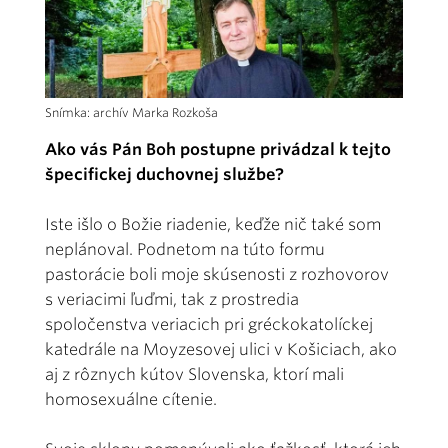
Snímka: archív Marka Rozkoša
Ako vás Pán Boh postupne privádzal k tejto
špecifickej duchovnej službe?
Iste išlo o Božie riadenie, keďže nič také som
neplánoval. Podnetom na túto formu
pastorácie boli moje skúsenosti z rozhovorov
s veriacimi ľuďmi, tak z prostredia
spoločenstva veriacich pri gréckokatolíckej
katedrále na Moyzesovej ulici v Košiciach, ako
aj z rôznych kútov Slovenska, ktorí mali
homosexuálne cítenie.