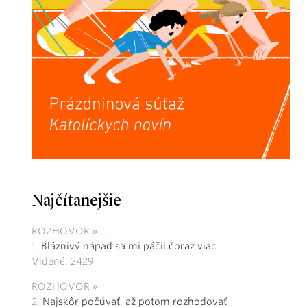
Najčítanejšie
ROZHOVOR
Bláznivý nápad sa mi páčil čoraz viac
Videné: 2429
ROZHOVOR
Najskôr počúvať, až potom rozhodovať