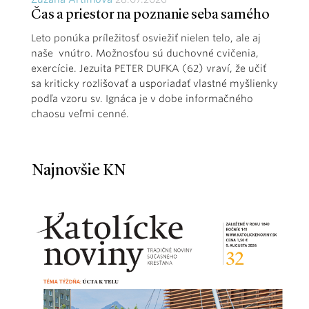
Čas a priestor na poznanie seba samého
Leto ponúka príležitosť osviežiť nielen telo, ale aj
naše vnútro. Možnosťou sú duchovné cvičenia,
exercície. Jezuita PETER DUFKA (62) vraví, že učiť
sa kriticky rozlišovať a usporiadať vlastné myšlienky
podľa vzoru sv. Ignáca je v dobe informačného
chaosu veľmi cenné.
Najnovšie KN