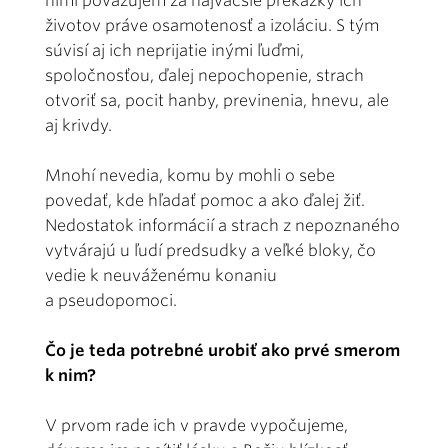
nimi považujem za najväčšie prekážky ich
životov práve osamotenosť a izoláciu. S tým
súvisí aj ich neprijatie inými ľuďmi,
spoločnosťou, ďalej nepochopenie, strach
otvoriť sa, pocit hanby, previnenia, hnevu, ale
aj krivdy.
Mnohí nevedia, komu by mohli o sebe
povedať, kde hľadať pomoc a ako ďalej žiť.
Nedostatok informácií a strach z nepoznaného
vytvárajú u ľudí predsudky a veľké bloky, čo
vedie k neuváženému konaniu
a pseudopomoci.
Čo je teda potrebné urobiť ako prvé smerom
k nim?
V prvom rade ich v pravde vypočujeme,