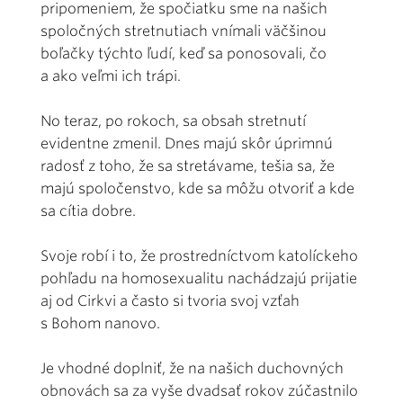
pripomeniem, že spočiatku sme na našich
spoločných stretnutiach vnímali väčšinou
boľačky týchto ľudí, keď sa ponosovali, čo
a ako veľmi ich trápi.
No teraz, po rokoch, sa obsah stretnutí
evidentne zmenil. Dnes majú skôr úprimnú
radosť z toho, že sa stretávame, tešia sa, že
majú spoločenstvo, kde sa môžu otvoriť a kde
sa cítia dobre.
Svoje robí i to, že prostredníctvom katolíckeho
pohľadu na homosexualitu nachádzajú prijatie
aj od Cirkvi a často si tvoria svoj vzťah
s Bohom nanovo.
Je vhodné doplniť, že na našich duchovných
obnovách sa za vyše dvadsať rokov zúčastnilo