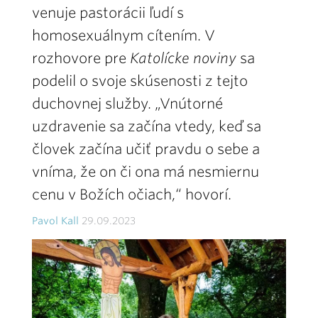
venuje pastorácii ľudí s
homosexuálnym cítením. V
rozhovore pre
Katolícke noviny
sa
podelil o svoje skúsenosti z tejto
duchovnej služby. „Vnútorné
uzdravenie sa začína vtedy, keď sa
človek začína učiť pravdu o sebe a
vníma, že on či ona má nesmiernu
cenu v Božích očiach,“ hovorí.
Pavol Kall
29.09.2023