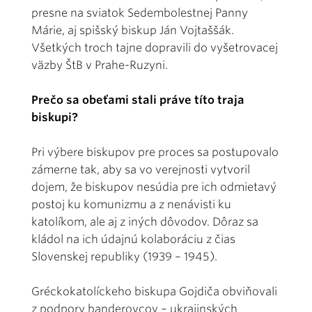
presne na sviatok Sedembolestnej Panny
Márie, aj spišský biskup Ján Vojtaššák.
Všetkých troch tajne dopravili do vyšetrovacej
väzby ŠtB v Prahe-Ruzyni.
Prečo sa obeťami stali práve títo traja
biskupi?
Pri výbere biskupov pre proces sa postupovalo
zámerne tak, aby sa vo verejnosti vytvoril
dojem, že biskupov nesúdia pre ich odmietavý
postoj ku komunizmu a z nenávisti ku
katolíkom, ale aj z iných dôvodov. Dôraz sa
kládol na ich údajnú kolaboráciu z čias
Slovenskej republiky (1939 – 1945).
Gréckokatolíckeho biskupa Gojdiča obviňovali
z podpory banderovcov – ukrajinských