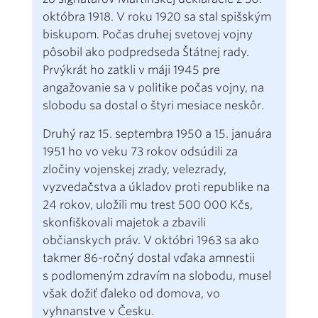
októbra 1918. V roku 1920 sa stal spišským
biskupom. Počas druhej svetovej vojny
pôsobil ako podpredseda Štátnej rady.
Prvýkrát ho zatkli v máji 1945 pre
angažovanie sa v politike počas vojny, na
slobodu sa dostal o štyri mesiace neskôr.
Druhý raz 15. septembra 1950 a 15. januára
1951 ho vo veku 73 rokov odsúdili za
zločiny vojenskej zrady, velezrady,
vyzvedačstva a úkladov proti republike na
24 rokov, uložili mu trest 500 000 Kčs,
skonfiškovali majetok a zbavili
občianskych práv. V októbri 1963 sa ako
takmer 86-ročný dostal vďaka amnestii
s podlomeným zdravím na slobodu, musel
však dožiť ďaleko od domova, vo
vyhnanstve v Česku.