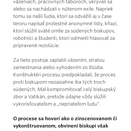
väzeniach, pracovných táboroch, ukrývali sa
alebo sa nachádzali v nútenom exile. Napriek
tomu sa našli ľudia, ktorí sa odvážili aj v čase
teroru napísať protestné anonymné listy, kňazi,
ktorí slúžili sväté omše za súdených biskupov,
robotníci a študenti, ktorí odmietli hlasovať za
pripravené rezolúcie.
Za tieto postoje zaplatili väzením, stratou
zamestnania alebo vyhodením zo štúdia.
Konštruktéri procesu predpokladali, že proces
proti biskupom nezasiahne iba tých troch
súdených. Mal kompromitovať celý biskupský
zbor a Vatikán, pretože údajne vždy slúžili
vykorisťovateľom a „nepriateľom ľudu“.
O procese sa hovorí ako o zinscenovanom či
vykonštruovanom, obvinení biskupi však