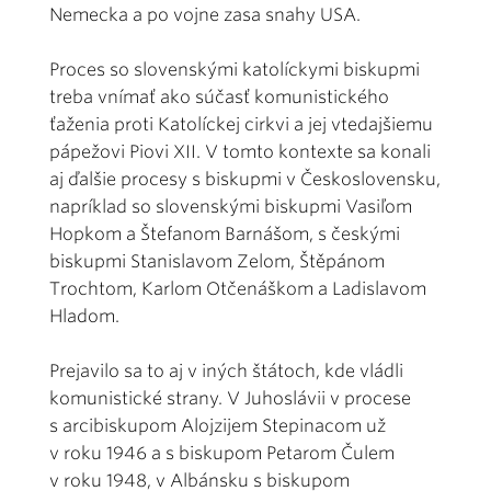
Nemecka a po vojne zasa snahy USA.
Proces so slovenskými katolíckymi biskupmi
treba vnímať ako súčasť komunistického
ťaženia proti Katolíckej cirkvi a jej vtedajšiemu
pápežovi Piovi XII. V tomto kontexte sa konali
aj ďalšie procesy s biskupmi v Československu,
napríklad so slovenskými biskupmi Vasiľom
Hopkom a Štefanom Barnášom, s českými
biskupmi Stanislavom Zelom, Štěpánom
Trochtom, Karlom Otčenáškom a Ladislavom
Hladom.
Prejavilo sa to aj v iných štátoch, kde vládli
komunistické strany. V Juhoslávii v procese
s arcibiskupom Alojzijem Stepinacom už
v roku 1946 a s biskupom Petarom Čulem
v roku 1948, v Albánsku s biskupom