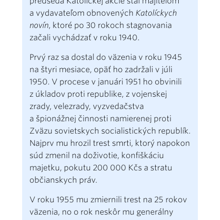
predseda Katolíckej akcie stal majiteľom
a vydavateľom obnovených
Katolíckych
novín
, ktoré po 30 rokoch stagnovania
začali vychádzať v roku 1940.
Prvý raz sa dostal do väzenia v roku 1945
na štyri mesiace, opäť ho zadržali v júli
1950. V procese v januári 1951 ho obvinili
z úkladov proti republike, z vojenskej
zrady, velezrady, vyzvedačstva
a špionážnej činnosti namierenej proti
Zväzu sovietskych socialistických republík.
Najprv mu hrozil trest smrti, ktorý napokon
súd zmenil na doživotie, konfiškáciu
majetku, pokutu 200 000 Kčs a stratu
občianskych práv.
V roku 1955 mu zmiernili trest na 25 rokov
väzenia, no o rok neskôr mu generálny