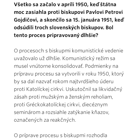
Všetko sa začalo v apríli 1950, keď štátna
moc zasiahla proti biskupovi Pavlovi Petrovi
Gojdičovi, a skončilo sa 15. januára 1951, keď
odsúdili troch slovenských biskupov. Bol
tento proces pripravovaný dlhšie?
O procesoch s biskupmi komunistické vedenie
uvažovalo už dlhšie. Komunistický režim sa
musel vnútorne konsolidovať. Podmienky na
prípravu procesu sa vytvorili v roku 1950, ktorý
by sa dal nazvať rokom najtvrdšieho úderu
proti Katolíckej cirkvi. Uskutočnil sa likvidačný
zásah proti mužským a ženským reholiam,
proti Gréckokatolíckej cirkvi, diecéznym
seminárom a rozsiahle zatýkanie kňazov,
označených za reakčných.
O príprave procesu s biskupmi rozhodla