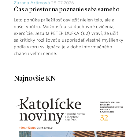
Zuzana Artimová
28.07.2026
Čas a priestor na poznanie seba samého
Leto ponúka príležitosť osviežiť nielen telo, ale aj
naše vnútro. Možnosťou sú duchovné cvičenia,
exercície. Jezuita PETER DUFKA (62) vraví, že učiť
sa kriticky rozlišovať a usporiadať vlastné myšlienky
podľa vzoru sv. Ignáca je v dobe informačného
chaosu veľmi cenné.
Najnovšie KN