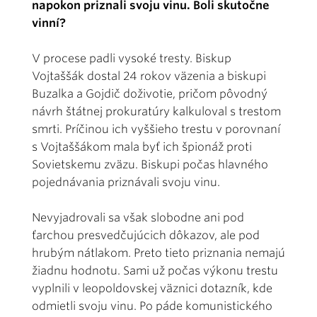
napokon priznali svoju vinu. Boli skutočne
vinní?
V procese padli vysoké tresty. Biskup
Vojtaššák dostal 24 rokov väzenia a biskupi
Buzalka a Gojdič doživotie, pričom pôvodný
návrh štátnej prokuratúry kalkuloval s trestom
smrti. Príčinou ich vyššieho trestu v porovnaní
s Vojtaššákom mala byť ich špionáž proti
Sovietskemu zväzu. Biskupi počas hlavného
pojednávania priznávali svoju vinu.
Nevyjadrovali sa však slobodne ani pod
ťarchou presvedčujúcich dôkazov, ale pod
hrubým nátlakom. Preto tieto priznania nemajú
žiadnu hodnotu. Sami už počas výkonu trestu
vyplnili v leopoldovskej väznici dotazník, kde
odmietli svoju vinu. Po páde komunistického