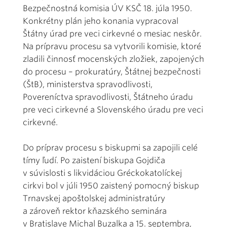
Bezpečnostná komisia ÚV KSČ 18. júla 1950.
Konkrétny plán jeho konania vypracoval
Štátny úrad pre veci cirkevné o mesiac neskôr.
Na prípravu procesu sa vytvorili komisie, ktoré
zladili činnosť mocenských zložiek, zapojených
do procesu – prokuratúry, Štátnej bezpečnosti
(ŠtB), ministerstva spravodlivosti,
Povereníctva spravodlivosti, Štátneho úradu
pre veci cirkevné a Slovenského úradu pre veci
cirkevné.
Do príprav procesu s biskupmi sa zapojili celé
tímy ľudí. Po zaistení biskupa Gojdiča
v súvislosti s likvidáciou Gréckokatolíckej
cirkvi bol v júli 1950 zaistený pomocný biskup
Trnavskej apoštolskej administratúry
a zároveň rektor kňazského seminára
v Bratislave Michal Buzalka a 15. septembra,