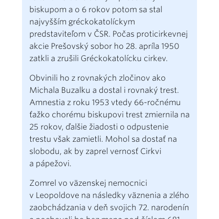
biskupom a o 6 rokov potom sa stal
najvyšším gréckokatolíckym
predstaviteľom v ČSR. Počas proticirkevnej
akcie Prešovský sobor ho 28. apríla 1950
zatkli a zrušili Gréckokatolícku cirkev.
Obvinili ho z rovnakých zločinov ako
Michala Buzalku a dostal i rovnaký trest.
Amnestia z roku 1953 vtedy 66-ročnému
ťažko chorému biskupovi trest zmiernila na
25 rokov, ďalšie žiadosti o odpustenie
trestu však zamietli. Mohol sa dostať na
slobodu, ak by zaprel vernosť Cirkvi
a pápežovi.
Zomrel vo väzenskej nemocnici
v Leopoldove na následky väznenia a zlého
zaobchádzania v deň svojich 72. narodenín