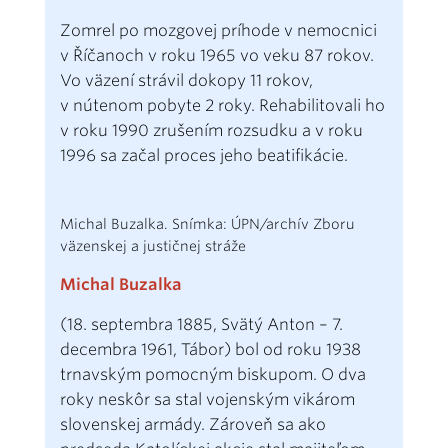
Zomrel po mozgovej príhode v nemocnici
v Říčanoch v roku 1965 vo veku 87 rokov.
Vo väzení strávil dokopy 11 rokov,
v nútenom pobyte 2 roky. Rehabilitovali ho
v roku 1990 zrušením rozsudku a v roku
1996 sa začal proces jeho beatifikácie.
Michal Buzalka. Snímka: ÚPN/archív Zboru
väzenskej a justičnej stráže
Michal Buzalka
(18. septembra 1885, Svätý Anton – 7.
decembra 1961, Tábor) bol od roku 1938
trnavským pomocným biskupom. O dva
roky neskôr sa stal vojenským vikárom
slovenskej armády. Zároveň sa ako