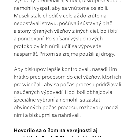
Výsluchy prebiehali aj v noci, biskupi sa vôbec
nemohli vyspať, aby sa vnútorne oslabili.
Museli stále chodiť v cele až do zrútenia,
nedostávali stravu, počúvali sústavný plač
a stony týraných väzňov z iných ciel, boli bití
a ponižovaní. Po spísaní výsluchových
protokolov ich nútili učiť sa výpovede
naspamäť. Pritom sa zrejme použili aj drogy.
Aby biskupov lepšie kontrolovali, nasadili im
krátko pred procesom do ciel väzňov, ktorí ich
presviedčali, aby sa počas procesu pridržiavali
naučených výpovedí. Hoci boli obhajcovia
špeciálne vybraní a nemohli sa zastať
obvinených počas procesu, rozhovory medzi
nimi a biskupmi sa nahrávali.
Hovorilo sa o ňom na verejnosti aj