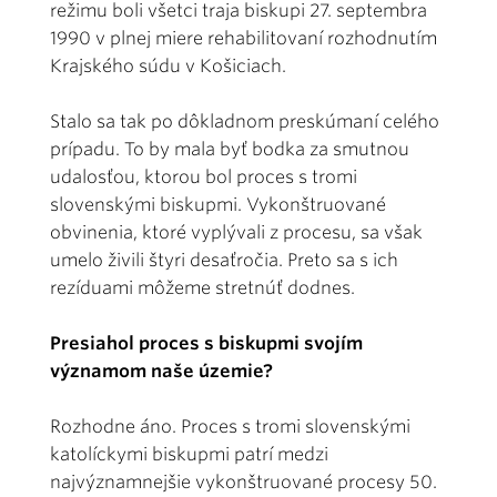
režimu boli všetci traja biskupi 27. septembra
1990 v plnej miere rehabilitovaní rozhodnutím
Krajského súdu v Košiciach.
Stalo sa tak po dôkladnom preskúmaní celého
prípadu. To by mala byť bodka za smutnou
udalosťou, ktorou bol proces s tromi
slovenskými biskupmi. Vykonštruované
obvinenia, ktoré vyplývali z procesu, sa však
umelo živili štyri desaťročia. Preto sa s ich
rezíduami môžeme stretnúť dodnes.
Presiahol proces s biskupmi svojím
významom naše územie?
Rozhodne áno. Proces s tromi slovenskými
katolíckymi biskupmi patrí medzi
najvýznamnejšie vykonštruované procesy 50.