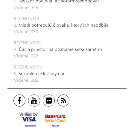
Najskôr počúvať, až potom rozhodovať
Videné: 356
ROZHOVOR
Mladí potrebujú človeka, ktorý ich neodbije
Videné: 339
ROZHOVOR
Čas a priestor na poznanie seba samého
Videné: 222
ROZHOVOR
Sexualita je krásny dar
Videné: 202