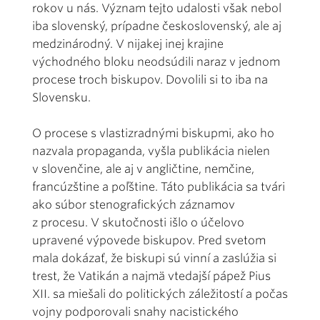
rokov u nás. Význam tejto udalosti však nebol
iba slovenský, prípadne československý, ale aj
medzinárodný. V nijakej inej krajine
východného bloku neodsúdili naraz v jednom
procese troch biskupov. Dovolili si to iba na
Slovensku.
O procese s vlastizradnými biskupmi, ako ho
nazvala propaganda, vyšla publikácia nielen
v slovenčine, ale aj v angličtine, nemčine,
francúzštine a poľštine. Táto publikácia sa tvári
ako súbor stenografických záznamov
z procesu. V skutočnosti išlo o účelovo
upravené výpovede biskupov. Pred svetom
mala dokázať, že biskupi sú vinní a zaslúžia si
trest, že Vatikán a najmä vtedajší pápež Pius
XII. sa miešali do politických záležitostí a počas
vojny podporovali snahy nacistického