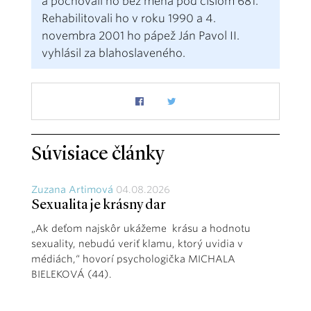
a pochovali ho bez mena pod číslom 681.
Rehabilitovali ho v roku 1990 a 4.
novembra 2001 ho pápež Ján Pavol II.
vyhlásil za blahoslaveného.
Súvisiace články
Zuzana Artimová
04.08.2026
Sexualita je krásny dar
„Ak deťom najskôr ukážeme krásu a hodnotu
sexuality, nebudú veriť klamu, ktorý uvidia v
médiách,“ hovorí psychologička MICHALA
BIELEKOVÁ (44).