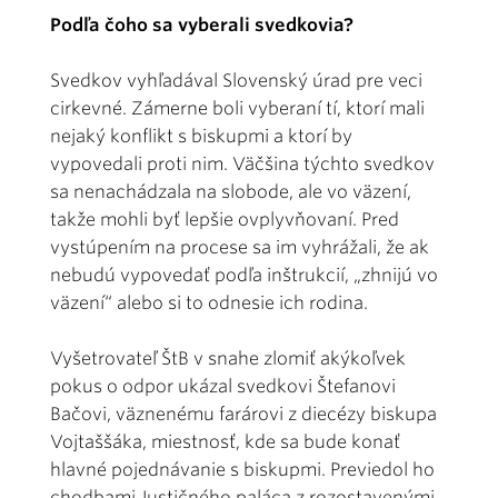
Podľa čoho sa vyberali svedkovia?
Svedkov vyhľadával Slovenský úrad pre veci
cirkevné. Zámerne boli vyberaní tí, ktorí mali
nejaký konflikt s biskupmi a ktorí by
vypovedali proti nim. Väčšina týchto svedkov
sa nenachádzala na slobode, ale vo väzení,
takže mohli byť lepšie ovplyvňovaní. Pred
vystúpením na procese sa im vyhrážali, že ak
nebudú vypovedať podľa inštrukcií, „zhnijú vo
väzení“ alebo si to odnesie ich rodina.
Vyšetrovateľ ŠtB v snahe zlomiť akýkoľvek
pokus o odpor ukázal svedkovi Štefanovi
Bačovi, väznenému farárovi z diecézy biskupa
Vojtaššáka, miestnosť, kde sa bude konať
hlavné pojednávanie s biskupmi. Previedol ho
chodbami Justičného paláca z rozostavenými