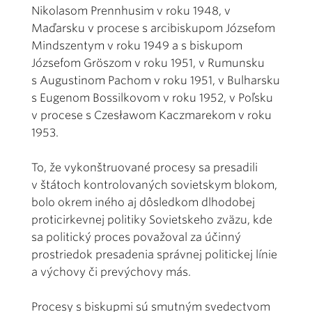
Nikolasom Prennhusim v roku 1948, v
Maďarsku v procese s arcibiskupom Józsefom
Mindszentym v roku 1949 a s biskupom
Józsefom Gröszom v roku 1951, v Rumunsku
s Augustinom Pachom v roku 1951, v Bulharsku
s Eugenom Bossilkovom v roku 1952, v Poľsku
v procese s Czesławom Kaczmarekom v roku
1953.
To, že vykonštruované procesy sa presadili
v štátoch kontrolovaných sovietskym blokom,
bolo okrem iného aj dôsledkom dlhodobej
proticirkevnej politiky Sovietskeho zväzu, kde
sa politický proces považoval za účinný
prostriedok presadenia správnej politickej línie
a výchovy či prevýchovy más.
Procesy s biskupmi sú smutným svedectvom