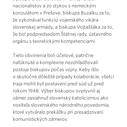
nacionalistov a zo stykov s nemeckým
konzulátom v Prešove, biskupa Buzalku za to,
že vykonával funkciu vojenského vikára
slovenskej armády, a biskupa Vojtaššáka za to,
že bol podpredsedom Štátnej rady, ústavného
orgánu s teoretickými kompetenciami.
Tieto obvinenia boli účelové, patrične
nafúknuté a komplexne nezohľadňovali
postoje biskupov počas vojny. Keby išlo
o skutočne dôležité prípady kolaborácie, všetci
traja mohli byť postavení pred súd už pred
rokom 1948. Výber biskupov ovplyvnil aj
zámer zasiahnuť slovenský katolicizmus ako
nositeľa slovenského národného povedomia,
ktoré vytváralo prekážku pri presadzovaní
komunistických zámerov.