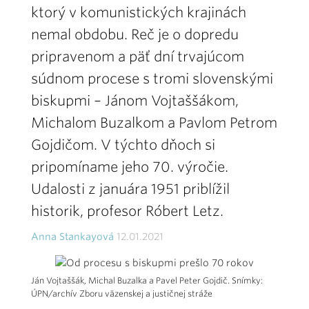
ktorý v komunistických krajinách
nemal obdobu. Reč je o dopredu
pripravenom a päť dní trvajúcom
súdnom procese s tromi slovenskými
biskupmi – Jánom Vojtaššákom,
Michalom Buzalkom a Pavlom Petrom
Gojdičom. V týchto dňoch si
pripomíname jeho 70. výročie.
Udalosti z januára 1951 priblížil
historik, profesor Róbert Letz.
Anna Stankayová
12.01.2021
Ján Vojtaššák, Michal Buzalka a Pavel Peter Gojdič. Snímky:
ÚPN/archív Zboru väzenskej a justičnej stráže