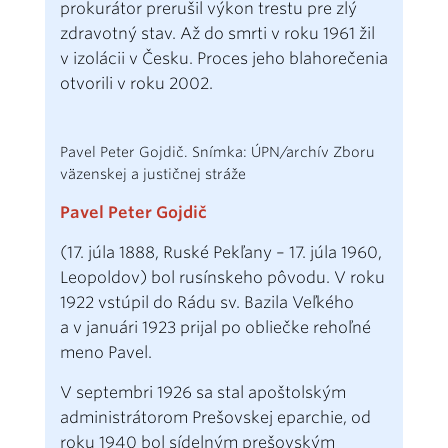
prokurátor prerušil výkon trestu pre zlý
zdravotný stav. Až do smrti v roku 1961 žil
v izolácii v Česku. Proces jeho blahorečenia
otvorili v roku 2002.
Pavel Peter Gojdič. Snímka: ÚPN/archív Zboru
väzenskej a justičnej stráže
Pavel Peter Gojdič
(17. júla 1888, Ruské Pekľany – 17. júla 1960,
Leopoldov) bol rusínskeho pôvodu. V roku
1922 vstúpil do Rádu sv. Bazila Veľkého
a v januári 1923 prijal po obliečke rehoľné
meno Pavel.
V septembri 1926 sa stal apoštolským
administrátorom Prešovskej eparchie, od
roku 1940 bol sídelným prešovským