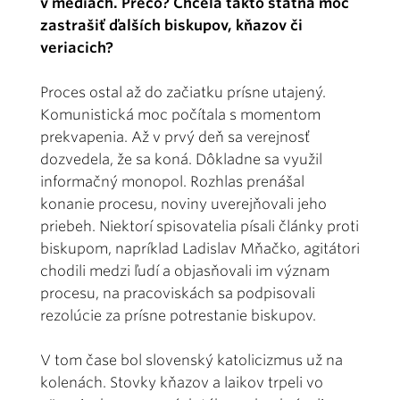
v médiách. Prečo? Chcela takto štátna moc
zastrašiť ďalších biskupov, kňazov či
veriacich?
Proces ostal až do začiatku prísne utajený.
Komunistická moc počítala s momentom
prekvapenia. Až v prvý deň sa verejnosť
dozvedela, že sa koná. Dôkladne sa využil
informačný monopol. Rozhlas prenášal
konanie procesu, noviny uverejňovali jeho
priebeh. Niektorí spisovatelia písali články proti
biskupom, napríklad Ladislav Mňačko, agitátori
chodili medzi ľudí a objasňovali im význam
procesu, na pracoviskách sa podpisovali
rezolúcie za prísne potrestanie biskupov.
V tom čase bol slovenský katolicizmus už na
kolenách. Stovky kňazov a laikov trpeli vo