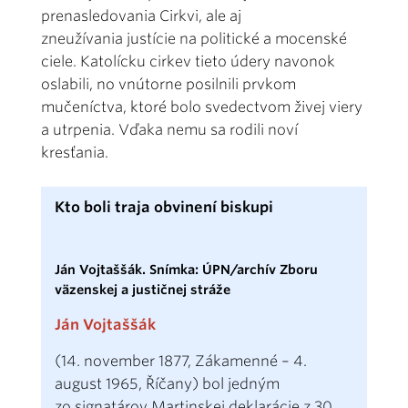
prenasledovania Cirkvi, ale aj
zneužívania justície na politické a mocenské
ciele. Katolícku cirkev tieto údery navonok
oslabili, no vnútorne posilnili prvkom
mučeníctva, ktoré bolo svedectvom živej viery
a utrpenia. Vďaka nemu sa rodili noví
kresťania.
Kto boli traja obvinení biskupi
Ján Vojtaššák. Snímka: ÚPN/archív Zboru
väzenskej a justičnej stráže
Ján Vojtaššák
(14. november 1877, Zákamenné – 4.
august 1965, Říčany) bol jedným
zo signatárov Martinskej deklarácie z 30.