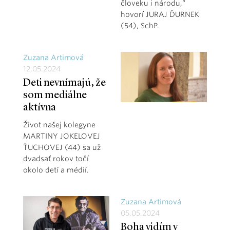
človeku i národu,“
hovorí JURAJ ĎURNEK
(54), SchP.
Zuzana Artimová
12.05.2024
Deti nevnímajú, že
som mediálne
aktívna
Život našej kolegyne
MARTINY JOKELOVEJ
ŤUCHOVEJ (44) sa už
dvadsať rokov točí
okolo detí a médií.
Zuzana Artimová
05.05.2024
Boha vidím v