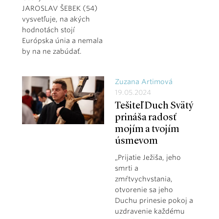
JAROSLAV ŠEBEK (54)
vysvetľuje, na akých
hodnotách stojí
Európska únia a nemala
by na ne zabúdať.
Zuzana Artimová
19.05.2024
Tešiteľ Duch Svätý
prináša radosť
mojím a tvojím
úsmevom
„Prijatie Ježiša, jeho
smrti a
zmŕtvychvstania,
otvorenie sa jeho
Duchu prinesie pokoj a
uzdravenie každému