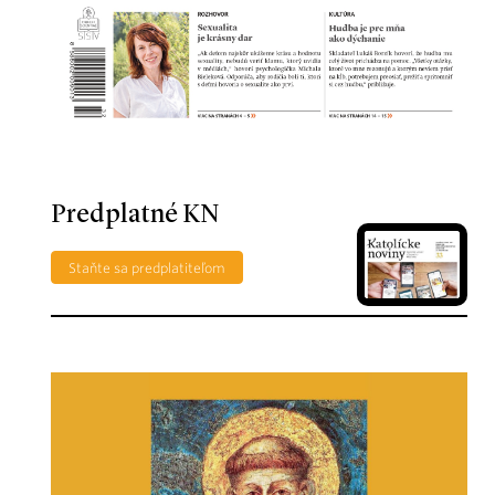
Predplatné KN
Staňte sa predplatiteľom