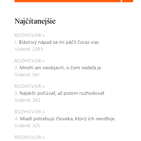
Najčítanejšie
ROZHOVOR
Bláznivý nápad sa mi páčil čoraz viac
Videné: 2393
ROZHOVOR
Mnohí ani neobjavili, o čom nedeľa je
Videné: 561
ROZHOVOR
Najskôr počúvať, až potom rozhodovať
Videné: 342
ROZHOVOR
Mladí potrebujú človeka, ktorý ich neodbije
Videné: 325
ROZHOVOR