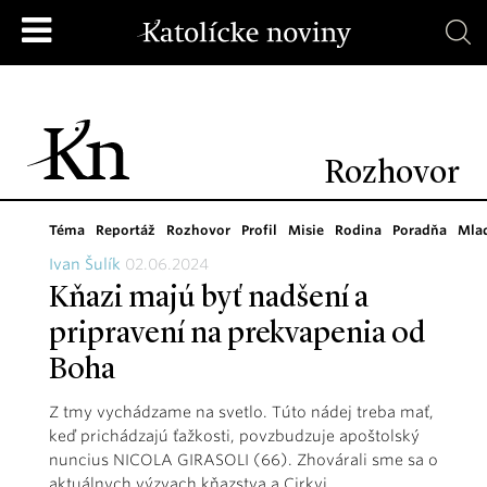
Rozhovor
Téma
Reportáž
Rozhovor
Profil
Misie
Rodina
Poradňa
Mla
Ivan Šulík
02.06.2024
Kňazi majú byť nadšení a
pripravení na prekvapenia od
Boha
Z tmy vychádzame na svetlo. Túto nádej treba mať,
keď prichádzajú ťažkosti, povzbudzuje apoštolský
nuncius NICOLA GIRASOLI (66). Zhovárali sme sa o
aktuálnych výzvach kňazstva a Cirkvi.