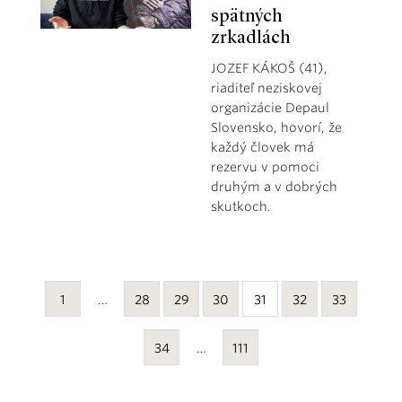
spätných
zrkadlách
JOZEF KÁKOŠ (41),
riaditeľ neziskovej
organizácie Depaul
Slovensko, hovorí, že
každý človek má
rezervu v pomoci
druhým a v dobrých
skutkoch.
1
…
28
29
30
31
32
33
34
…
111