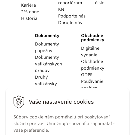
reportérom
číslo
Kariéra
KN
2% dane
Podporte nás
História
Darujte nás
Dokumenty
Obchodné
podmienky
Dokumenty
Digitálne
pápežov
vydanie
Dokumenty
Obchodné
vatikánskych
podmienky
úradov
GDPR
Druhý
Používanie
vatikánsky
cookies
koncil
Dokumenty
Vaše nastavenie cookies
KBS
Kódex
Súbory cookie nám pomáhajú pri poskytovaní
kánonického
služieb pre vás. Umožňujú spoznať a zapamätať si
práva
vaše preferencie.
Katechizmus