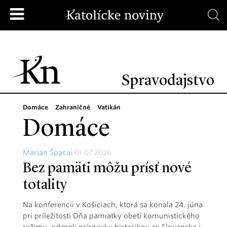
Spravodajstvo
Domáce
Zahraničné
Vatikán
Domáce
Marián Špacai
01.07.2026
Bez pamäti môžu prísť nové
totality
Na konferencii v Košiciach, ktorá sa konala 24. júna
pri príležitosti Dňa pamiatky obetí komunistického