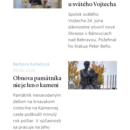
u svätého Vojtecha
Spolok svätého
Vojtecha 24. júna
slávnostne otvoril nové
libresso v Bánovciach
nad Bebravou. Požehnal
ho biskup Peter Beňo.
Barbora Kullačová
23.06.2026
Obnova pamätníka
nie je len o kameni
Pamätník nenarodeným
deťom na trnavskom
cintoríne na Kamennej
ceste poškodil minulý
rok požiar. V súčasnosti
sa pracuje na jeho