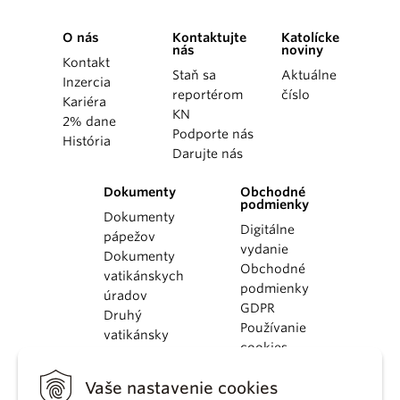
O nás
Kontaktujte
Katolícke
nás
noviny
Kontakt
Staň sa
Aktuálne
Inzercia
reportérom
číslo
Kariéra
KN
2% dane
Podporte nás
História
Darujte nás
Dokumenty
Obchodné
podmienky
Dokumenty
Digitálne
pápežov
vydanie
Dokumenty
Obchodné
vatikánskych
podmienky
úradov
GDPR
Druhý
Používanie
vatikánsky
cookies
koncil
Dokumenty
Vaše nastavenie cookies
KBS