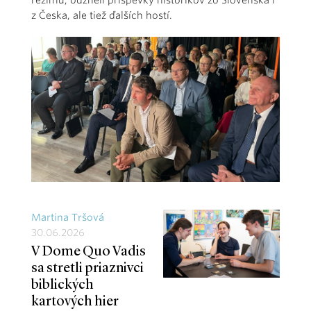
režimu, odzneli príspevky historikov zo Slovenska i
z Česka, ale tiež ďalších hostí.
Martina Tršová
30.06.2026
V Dome Quo Vadis
sa stretli priaznivci
biblických
kartových hier