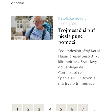
obnove.
Katolícke noviny
23.06.2026
Trojmesačná púť
niesla punc
pomoci
Sedemdesiatročný Karol
Husár prešiel pešo 3 175
kilometrov z Bratislavy
do Santiaga de
Compostela v
Španielsku. Putovanie
mu trvalo tri mesiace.
1
2
3
4
5
6
7
…