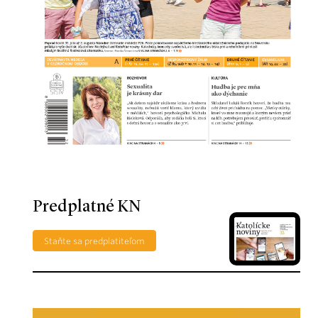
Predplatné KN
Staňte sa predplatiteľom