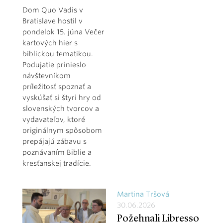
Dom Quo Vadis v
Bratislave hostil v
pondelok 15. júna Večer
kartových hier s
biblickou tematikou.
Podujatie prinieslo
návštevníkom
príležitosť spoznať a
vyskúšať si štyri hry od
slovenských tvorcov a
vydavateľov, ktoré
originálnym spôsobom
prepájajú zábavu s
poznávaním Biblie a
kresťanskej tradície.
Martina Tršová
30.06.2026
Požehnali Libresso