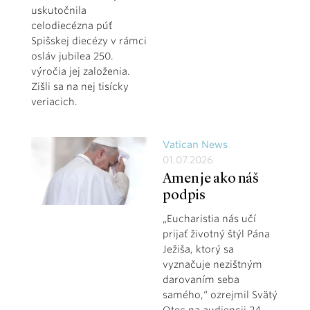
uskutočnila
celodiecézna púť
Spišskej diecézy v rámci
osláv jubilea 250.
výročia jej založenia.
Zišli sa na nej tisícky
veriacich.
Vatican News
01.07.2026
Amen je ako náš
podpis
„Eucharistia nás učí
prijať životný štýl Pána
Ježiša, ktorý sa
vyznačuje nezištným
darovaním seba
samého,“ ozrejmil Svätý
Otec na audiencii 24.