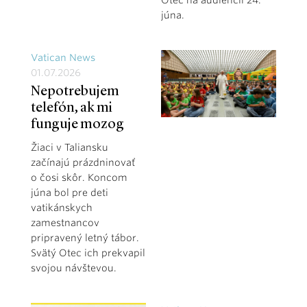
júna.
Vatican News
01.07.2026
Nepotrebujem
telefón, ak mi
funguje mozog
Žiaci v Taliansku
začínajú prázdninovať
o čosi skôr. Koncom
júna bol pre deti
vatikánskych
zamestnancov
pripravený letný tábor.
Svätý Otec ich prekvapil
svojou návštevou.