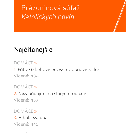
Najčítanejšie
DOMÁCE
Púť v Gaboltove pozvala k obnove srdca
Videné: 484
DOMÁCE
Nezabúdajme na starých rodičov
Videné: 459
DOMÁCE
A bola svadba
Videné: 445