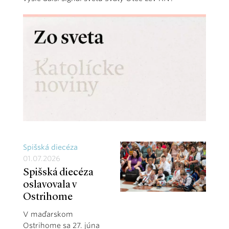
Spišská diecéza
01.07.2026
Spišská diecéza
oslavovala v
Ostrihome
V maďarskom
Ostrihome sa 27. júna