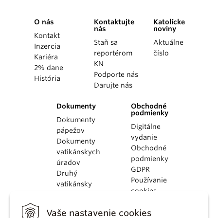
O nás
Kontaktujte
Katolícke
nás
noviny
Kontakt
Staň sa
Aktuálne
Inzercia
reportérom
číslo
Kariéra
KN
2% dane
Podporte nás
História
Darujte nás
Dokumenty
Obchodné
podmienky
Dokumenty
Digitálne
pápežov
vydanie
Dokumenty
Obchodné
vatikánskych
podmienky
úradov
GDPR
Druhý
Používanie
vatikánsky
cookies
koncil
Dokumenty
Vaše nastavenie cookies
KBS