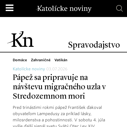
Spravodajstvo
Domáce
Zahraničné
Vatikán
Katolícke noviny
03.07.2026
Pápež sa pripravuje na
návštevu migračného uzla v
Stredozemnom mori
Pred trinástimi rokmi pápež František ďakoval
obyvateľom Lampedusy za príklad lásky,
milosrdenstva a pohostinnosti. V sobotu 4. júla
vyšle ďalší signál svetu Svätý Otec Lev XIV.