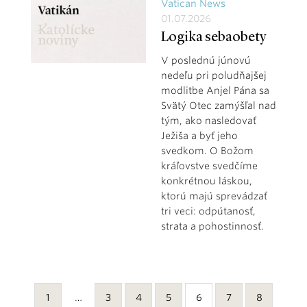
Vatican News
01.07.2026
Logika sebaobety
V poslednú júnovú
nedeľu pri poludňajšej
modlitbe Anjel Pána sa
Svätý Otec zamýšľal nad
tým, ako nasledovať
Ježiša a byť jeho
svedkom. O Božom
kráľovstve svedčíme
konkrétnou láskou,
ktorú majú sprevádzať
tri veci: odpútanosť,
strata a pohostinnosť.
1
…
3
4
5
6
7
8