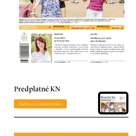
Predplatné KN
Staňte sa predplatiteľom