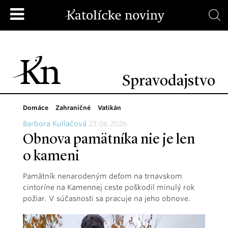
Spravodajstvo
Domáce
Zahraničné
Vatikán
Barbora Kullačová
23.06.2026
Obnova pamätníka nie je len
o kameni
Pamätník nenarodeným deťom na trnavskom
cintoríne na Kamennej ceste poškodil minulý rok
požiar. V súčasnosti sa pracuje na jeho obnove.