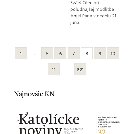
Svätý Otec pri
poludňajšej modlitbe
Anjel Pána v nedeľu 21.
júna.
1
…
5
6
7
8
9
10
11
…
821
Najnovšie KN