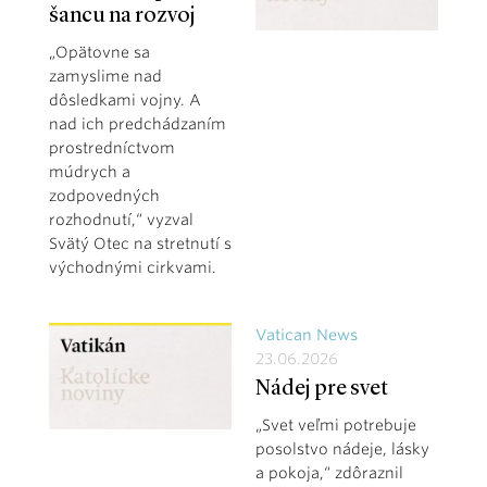
šancu na rozvoj
„Opätovne sa
zamyslime nad
dôsledkami vojny. A
nad ich predchádzaním
prostredníctvom
múdrych a
zodpovedných
rozhodnutí,“ vyzval
Svätý Otec na stretnutí s
východnými cirkvami.
Vatican News
23.06.2026
Nádej pre svet
„Svet veľmi potrebuje
posolstvo nádeje, lásky
a pokoja,“ zdôraznil