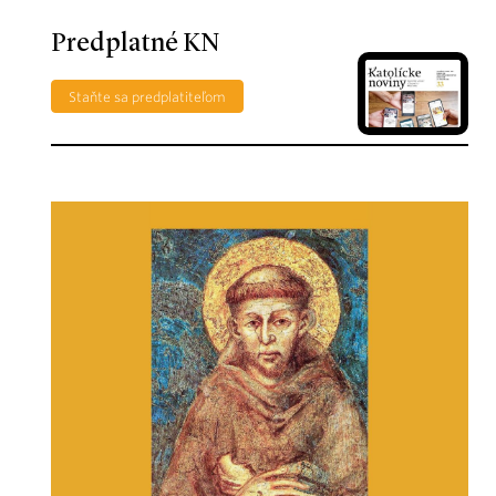
Predplatné KN
Staňte sa predplatiteľom