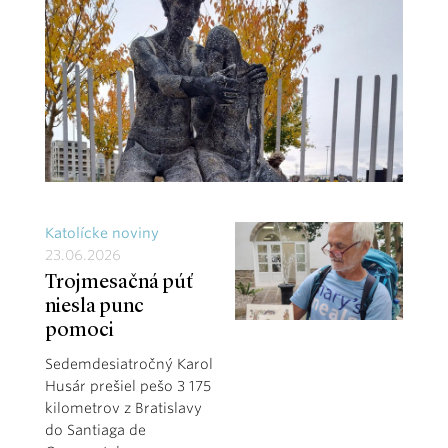
Katolícke noviny
23.06.2026
Trojmesačná púť
niesla punc
pomoci
Sedemdesiatročný Karol
Husár prešiel pešo 3 175
kilometrov z Bratislavy
do Santiaga de