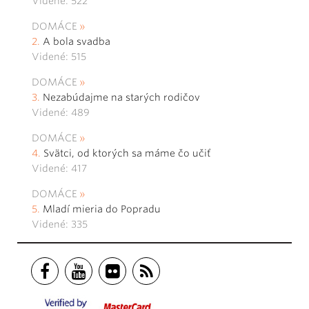
Videné: 522
DOMÁCE
A bola svadba
Videné: 515
DOMÁCE
Nezabúdajme na starých rodičov
Videné: 489
DOMÁCE
Svätci, od ktorých sa máme čo učiť
Videné: 417
DOMÁCE
Mladí mieria do Popradu
Videné: 335