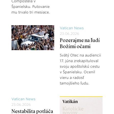
Compostela v
Španielsku. Putovanie
mu trvalo tri mesiace.
Vatican News
23.06.2026
Pozerajme na ľudí
Božími očami
Svätý Otec na audiencii
17. júna zrekapituloval
svoju apoštolskú cestu
v Španielsku. Ocenil
vieru a radosť
tamojšieho ľudu.
Vatican News
23.06.2026
Nestabilita potláča