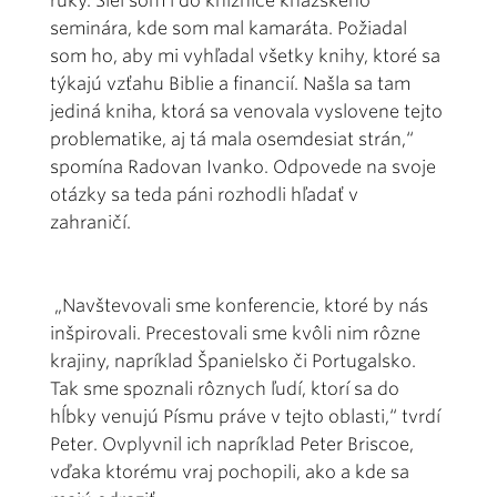
ruky. Šiel som i do knižnice kňazského
seminára, kde som mal kamaráta. Požiadal
som ho, aby mi vyhľadal všetky knihy, ktoré sa
týkajú vzťahu Biblie a financií. Našla sa tam
jediná kniha, ktorá sa venovala vyslovene tejto
problematike, aj tá mala osemdesiat strán,“
spomína Radovan Ivanko. Odpovede na svoje
otázky sa teda páni rozhodli hľadať v
zahraničí.
„Navštevovali sme konferencie, ktoré by nás
inšpirovali. Precestovali sme kvôli nim rôzne
krajiny, napríklad Španielsko či Portugalsko.
Tak sme spoznali rôznych ľudí, ktorí sa do
hĺbky venujú Písmu práve v tejto oblasti,“ tvrdí
Peter. Ovplyvnil ich napríklad Peter Briscoe,
vďaka ktorému vraj pochopili, ako a kde sa