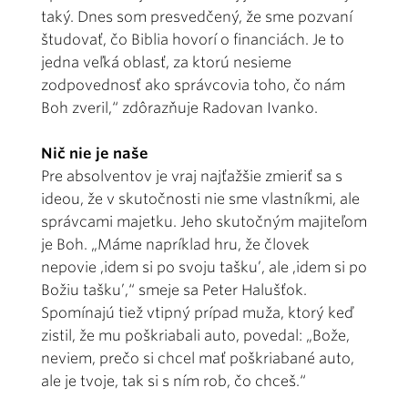
taký. Dnes som presvedčený, že sme pozvaní
študovať, čo Biblia hovorí o financiách. Je to
jedna veľká oblasť, za ktorú nesieme
zodpovednosť ako správcovia toho, čo nám
Boh zveril,“ zdôrazňuje Radovan Ivanko.
Nič nie je naše
Pre absolventov je vraj najťažšie zmieriť sa s
ideou, že v skutočnosti nie sme vlastníkmi, ale
správcami majetku. Jeho skutočným majiteľom
je Boh. „Máme napríklad hru, že človek
nepovie ‚idem si po svoju tašku’, ale ‚idem si po
Božiu tašku’,“ smeje sa Peter Halušťok.
Spomínajú tiež vtipný prípad muža, ktorý keď
zistil, že mu poškriabali auto, povedal: „Bože,
neviem, prečo si chcel mať poškriabané auto,
ale je tvoje, tak si s ním rob, čo chceš.“