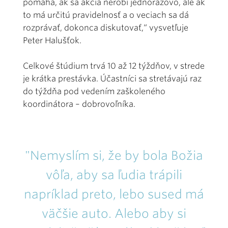
pomáha, ak sa akcia nerobí jednorazovo, ale ak
to má určitú pravidelnosť a o veciach sa dá
rozprávať, dokonca diskutovať,“ vysvetľuje
Peter Halušťok.
Celkové štúdium trvá 10 až 12 týždňov, v strede
je krátka prestávka. Účastníci sa stretávajú raz
do týždňa pod vedením zaškoleného
koordinátora – dobrovoľníka.
"Nemyslím si, že by bola Božia
vôľa, aby sa ľudia trápili
napríklad preto, lebo sused má
väčšie auto. Alebo aby si