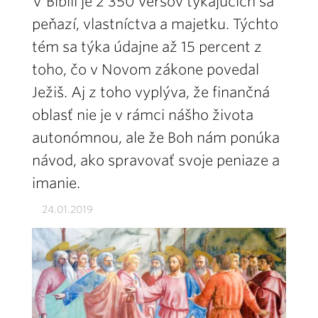
V Biblii je 2 350 veršov týkajúcich sa
peňazí, vlastníctva a majetku. Týchto
tém sa týka údajne až 15 percent z
toho, čo v Novom zákone povedal
Ježiš. Aj z toho vyplýva, že finančná
oblasť nie je v rámci nášho života
autonómnou, ale že Boh nám ponúka
návod, ako spravovať svoje peniaze a
imanie.
24.01.2019