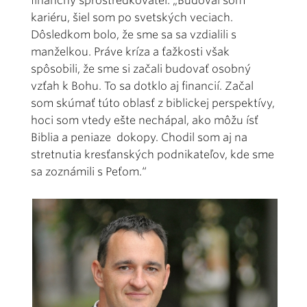
finančný sprostredkovateľ: „Budoval som
kariéru, šiel som po svetských veciach.
Dôsledkom bolo, že sme sa sa vzdialili s
manželkou. Práve kríza a ťažkosti však
spôsobili, že sme si začali budovať osobný
vzťah k Bohu. To sa dotklo aj financií. Začal
som skúmať túto oblasť z biblickej perspektívy,
hoci som vtedy ešte nechápal, ako môžu ísť
Biblia a peniaze dokopy. Chodil som aj na
stretnutia kresťanských podnikateľov, kde sme
sa zoznámili s Peťom.“