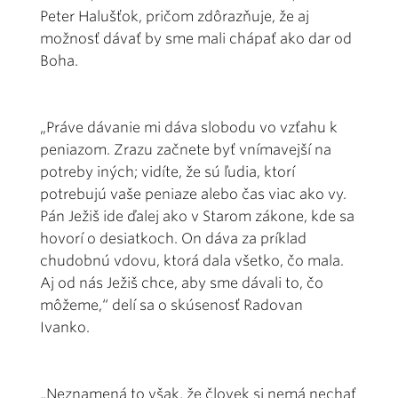
Peter Halušťok, pričom zdôrazňuje, že aj
možnosť dávať by sme mali chápať ako dar od
Boha.
„Práve dávanie mi dáva slobodu vo vzťahu k
peniazom. Zrazu začnete byť vnímavejší na
potreby iných; vidíte, že sú ľudia, ktorí
potrebujú vaše peniaze alebo čas viac ako vy.
Pán Ježiš ide ďalej ako v Starom zákone, kde sa
hovorí o desiatkoch. On dáva za príklad
chudobnú vdovu, ktorá dala všetko, čo mala.
Aj od nás Ježiš chce, aby sme dávali to, čo
môžeme,“ delí sa o skúsenosť Radovan
Ivanko.
„Neznamená to však, že človek si nemá nechať