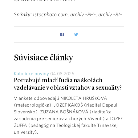
Snímky: Istocphoto.com, archív -PH-, archív -RI-
Súvisiace články
Katolícke noviny
04.08.2026
Potrebujú mladí ľudia na školách
vzdelávanie v oblasti vzťahov a sexuality?
V ankete odpovedajú NIKOLETA HRUŠKOVÁ
(meteorologička), JOZEF KÁKOŠ (riaditeľ Depaul
Slovensko), ZUZANA BOŠNÁKOVÁ (riaditeľka
zariadenia pre seniorov a chorých Viventi) a JOZEF
ŽUFFA (pedagóg na Teologickej fakulte Trnavskej
univerzity).