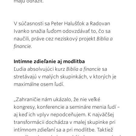
majú odraziť.
V súčasnosti sa Peter Halušťok a Radovan
Ivanko snažia ľuďom odovzdávať to, čo sa
naučili, práve cez neziskový projekt
Biblia a
financie.
Intímne zdieľanie aj modlitba
Ľudia absolvujúci kurz
Biblia a financie
sa
stretávajú v malých skupinkách, v ktorých je
maximálne osem ľudí.
„Zahraničie nám ukázalo, že nie veľké
kongresy, konferencie a semináre menia ľudí –
aj keď ich vplyv nepodceňujem. K najväčšej
transformácii dochádza v malej skupinke pri
intímnom zdieľaní sa a pri modlitbe. Taktiež