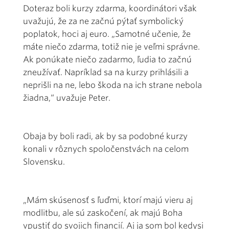
Doteraz boli kurzy zdarma, koordinátori však
uvažujú, že za ne začnú pýtať symbolický
poplatok, hoci aj euro. „Samotné učenie, že
máte niečo zdarma, totiž nie je veľmi správne.
Ak ponúkate niečo zadarmo, ľudia to začnú
zneužívať. Napríklad sa na kurzy prihlásili a
neprišli na ne, lebo škoda na ich strane nebola
žiadna,“ uvažuje Peter.
Obaja by boli radi, ak by sa podobné kurzy
konali v rôznych spoločenstvách na celom
Slovensku.
„Mám skúsenosť s ľuďmi, ktorí majú vieru aj
modlitbu, ale sú zaskočení, ak majú Boha
vpustiť do svojich financií. Aj ja som bol kedysi