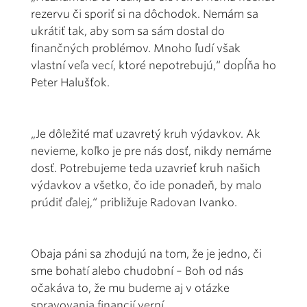
rezervu či sporiť si na dôchodok. Nemám sa
ukrátiť tak, aby som sa sám dostal do
finančných problémov. Mnoho ľudí však
vlastní veľa vecí, ktoré nepotrebujú,“ dopĺňa ho
Peter Halušťok.
„Je dôležité mať uzavretý kruh výdavkov. Ak
nevieme, koľko je pre nás dosť, nikdy nemáme
dosť. Potrebujeme teda uzavrieť kruh našich
výdavkov a všetko, čo ide ponadeň, by malo
prúdiť ďalej,“ približuje Radovan Ivanko.
Obaja páni sa zhodujú na tom, že je jedno, či
sme bohatí alebo chudobní – Boh od nás
očakáva to, že mu budeme aj v otázke
spravovania financií verní.