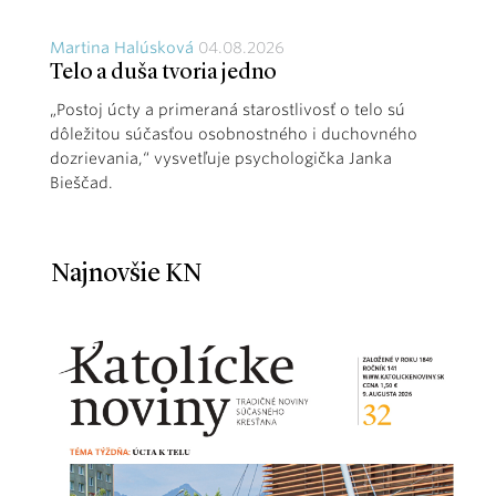
Martina Halúsková
04.08.2026
Telo a duša tvoria jedno
„Postoj úcty a primeraná starostlivosť o telo sú
dôležitou súčasťou osobnostného i duchovného
dozrievania,“ vysvetľuje psychologička Janka
Bieščad.
Najnovšie KN