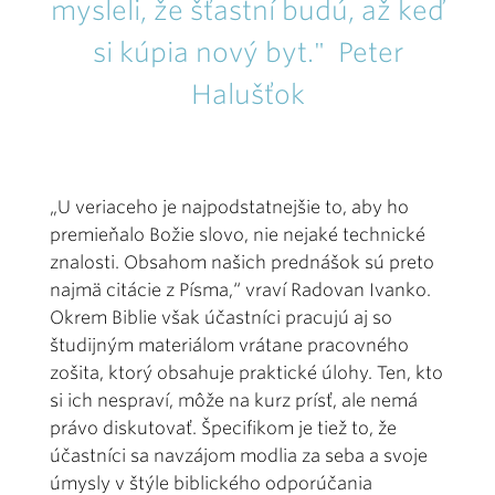
mysleli, že šťastní budú, až keď
si kúpia nový byt." Peter
Halušťok
„U veriaceho je najpodstatnejšie to, aby ho
premieňalo Božie slovo, nie nejaké technické
znalosti. Obsahom našich prednášok sú preto
najmä citácie z Písma,“ vraví Radovan Ivanko.
Okrem Biblie však účastníci pracujú aj so
študijným materiálom vrátane pracovného
zošita, ktorý obsahuje praktické úlohy. Ten, kto
si ich nespraví, môže na kurz prísť, ale nemá
právo diskutovať. Špecifikom je tiež to, že
účastníci sa navzájom modlia za seba a svoje
úmysly v štýle biblického odporúčania