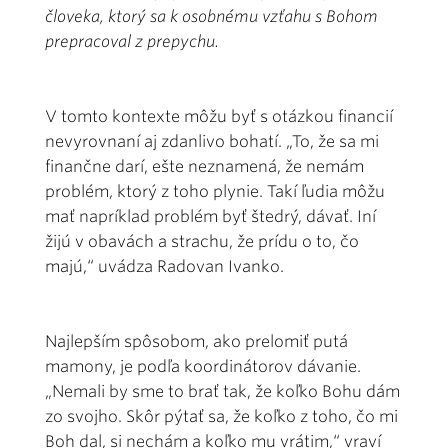
človeka, ktorý sa k osobnému vzťahu s Bohom
prepracoval z prepychu.
V tomto kontexte môžu byť s otázkou financií
nevyrovnaní aj zdanlivo bohatí. „To, že sa mi
finančne darí, ešte neznamená, že nemám
problém, ktorý z toho plynie. Takí ľudia môžu
mať napríklad problém byť štedrý, dávať. Iní
žijú v obavách a strachu, že prídu o to, čo
majú,“ uvádza Radovan Ivanko.
Najlepším spôsobom, ako prelomiť putá
mamony, je podľa koordinátorov dávanie.
„Nemali by sme to brať tak, že koľko Bohu dám
zo svojho. Skôr pýtať sa, že koľko z toho, čo mi
Boh dal, si nechám a koľko mu vrátim,“ vraví