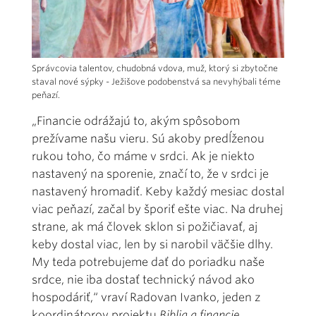
Správcovia talentov, chudobná vdova, muž, ktorý si zbytočne
staval nové sýpky - Ježišove podobenstvá sa nevyhýbali téme
peňazí.
„Financie odrážajú to, akým spôsobom
prežívame našu vieru. Sú akoby predĺženou
rukou toho, čo máme v srdci. Ak je niekto
nastavený na sporenie, značí to, že v srdci je
nastavený hromadiť. Keby každý mesiac dostal
viac peňazí, začal by šporiť ešte viac. Na druhej
strane, ak má človek sklon si požičiavať, aj
keby dostal viac, len by si narobil väčšie dlhy.
My teda potrebujeme dať do poriadku naše
srdce, nie iba dostať technický návod ako
hospodáriť,“ vraví Radovan Ivanko, jeden z
koordinátorov projektu
Biblia a financie
,