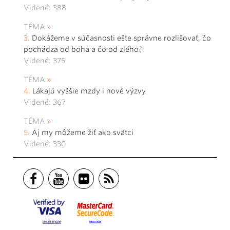
Videné: 388
TÉMA
Dokážeme v súčasnosti ešte správne rozlišovať, čo
pochádza od boha a čo od zlého?
Videné: 375
TÉMA
Lákajú vyššie mzdy i nové výzvy
Videné: 367
TÉMA
Aj my môžeme žiť ako svätci
Videné: 330