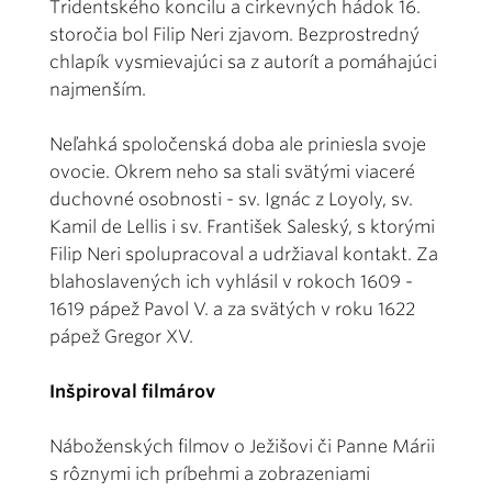
Tridentského koncilu a cirkevných hádok 16.
storočia bol Filip Neri zjavom. Bezprostredný
chlapík vysmievajúci sa z autorít a pomáhajúci
najmenším.
Neľahká spoločenská doba ale priniesla svoje
ovocie. Okrem neho sa stali svätými viaceré
duchovné osobnosti - sv. Ignác z Loyoly, sv.
Kamil de Lellis i sv. František Saleský, s ktorými
Filip Neri spolupracoval a udržiaval kontakt. Za
blahoslavených ich vyhlásil v rokoch 1609 -
1619 pápež Pavol V. a za svätých v roku 1622
pápež Gregor XV.
Inšpiroval filmárov
Náboženských filmov o Ježišovi či Panne Márii
s rôznymi ich príbehmi a zobrazeniami