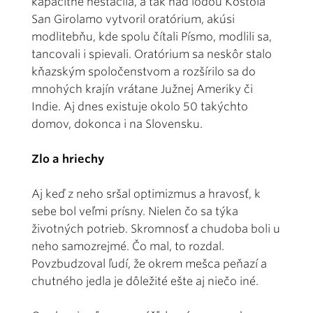
kapacitne nestačila, a tak nad loďou Kostola
San Girolamo vytvoril oratórium, akúsi
modlitebňu, kde spolu čítali Písmo, modlili sa,
tancovali i spievali. Oratórium sa neskôr stalo
kňazským spoločenstvom a rozšírilo sa do
mnohých krajín vrátane Južnej Ameriky či
Indie. Aj dnes existuje okolo 50 takýchto
domov, dokonca i na Slovensku.
Zlo a hriechy
Aj keď z neho sršal optimizmus a hravosť, k
sebe bol veľmi prísny. Nielen čo sa týka
životných potrieb. Skromnosť a chudoba boli u
neho samozrejmé. Čo mal, to rozdal.
Povzbudzoval ľudí, že okrem mešca peňazí a
chutného jedla je dôležité ešte aj niečo iné.