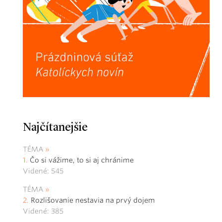
Najčítanejšie
TÉMA
Čo si vážime, to si aj chránime
Videné: 545
TÉMA
Rozlišovanie nestavia na prvý dojem
Videné: 385