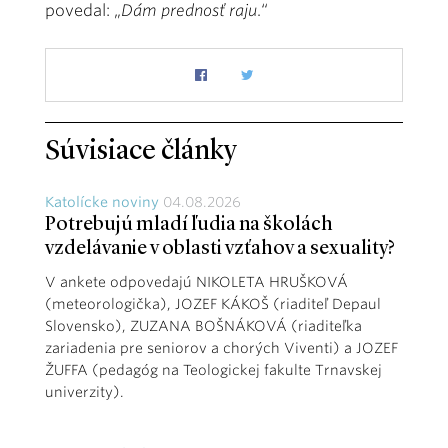
povedal: „
Dám prednosť raju
.“
Súvisiace články
Katolícke noviny
04.08.2026
Potrebujú mladí ľudia na školách
vzdelávanie v oblasti vzťahov a sexuality?
V ankete odpovedajú NIKOLETA HRUŠKOVÁ
(meteorologička), JOZEF KÁKOŠ (riaditeľ Depaul
Slovensko), ZUZANA BOŠNÁKOVÁ (riaditeľka
zariadenia pre seniorov a chorých Viventi) a JOZEF
ŽUFFA (pedagóg na Teologickej fakulte Trnavskej
univerzity).