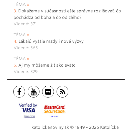
TÉMA
Dokážeme v súčasnosti ešte správne rozlišovať, čo
pochádza od boha a čo od zlého?
Videné: 371
TÉMA
Lákajú vyššie mzdy i nové výzvy
Videné: 365
TÉMA
Aj my môžeme žiť ako svätci
Videné: 329
katolickenoviny.sk © 1849 - 2026 Katolícke