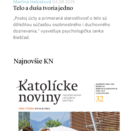
Martina Halúsková
04.08.2026
Telo a duša tvoria jedno
„Postoj úcty a primeraná starostlivosť o telo sú
dôležitou súčasťou osobnostného i duchovného
dozrievania,“ vysvetľuje psychologička Janka
Bieščad.
Najnovšie KN