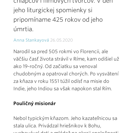
chlapcov i filmových tvorcov. V deň
jeho liturgickej spomienky si
pripomíname 425 rokov od jeho
úmrtia.
Anna Stankayová
26.05.2020
Narodil sa pred 505 rokmi vo Florencii, ale
väčšiu časť života strávil v Ríme, kam odišiel už
ako 19-ročný. Od začiatku sa venoval
chudobným a opatroval chorých. Po vysvätení
za kňaza v roku 1551 túžil odísť na misie do
Indie, jeho Indiou sa však napokon stal Rím.
Pouličný misionár
Nebol typickým kňazom. Jeho kazateľnicou sa
stala ulica. Privádzal hriešnikov k Bohu,