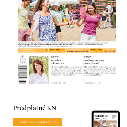
Predplatné KN
Staňte sa predplatiteľom