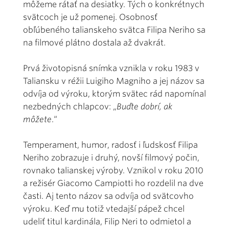
môžeme rátať na desiatky. Tých o konkrétnych
svätcoch je už pomenej. Osobnosť
obľúbeného talianskeho svätca Filipa Neriho sa
na filmové plátno dostala až dvakrát.
Prvá životopisná snímka vznikla v roku 1983 v
Taliansku v réžii Luigiho Magniho a jej názov sa
odvíja od výroku, ktorým svätec rád napomínal
nezbedných chlapcov: „
Buďte dobrí, ak
môžete
.“
Temperament, humor, radosť i ľudskosť Filipa
Neriho zobrazuje i druhý, novší filmový počin,
rovnako talianskej výroby. Vznikol v roku 2010
a režisér Giacomo Campiotti ho rozdelil na dve
časti. Aj tento názov sa odvíja od svätcovho
výroku. Keď mu totiž vtedajší pápež chcel
udeliť titul kardinála, Filip Neri to odmietol a