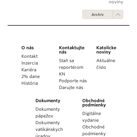
noviny
Archív
O nás
Kontaktujte
Katolícke
nás
noviny
Kontakt
Staň sa
Aktuálne
Inzercia
reportérom
číslo
Kariéra
KN
2% dane
Podporte nás
História
Darujte nás
Dokumenty
Obchodné
podmienky
Dokumenty
Digitálne
pápežov
vydanie
Dokumenty
Obchodné
vatikánskych
podmienky
úradov