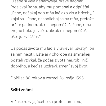
O sebe si veľa nenamýšľal, práve naopak.
Prosieval Boha, aby mu pomáhal a odpúšťal.
„Pane, nečakaj odo mňa iné ako zlo a hriechy,“
kajal sa. „Pane, nespoliehaj sa na mňa, pretože
určite padnem, ak mi nepomôžeš. Pane, rana
tvojho boku je veľká, ale ak mi nepomôžeš,
ešte ju zväčším.“
Už počas života mu ľudia vravievali „svätý“, on
sa ním necítil. Ešte aj v chorobe na smrteľnej
posteli vzlykal, že počas života neurobil nič
dobrého, a keď sa uzdraví, zmení svoj život.
Dožil sa 80 rokov a zomrel 26. mája 1595.
Svätí známi
V čase rozvíjajúceho sa protestantizmu,