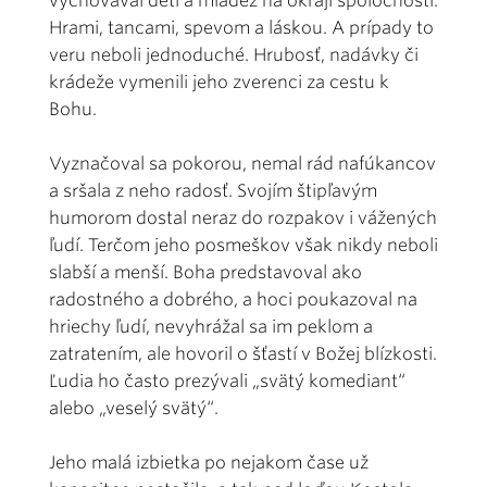
vychovával deti a mládež na okraji spoločnosti.
Hrami, tancami, spevom a láskou. A prípady to
veru neboli jednoduché. Hrubosť, nadávky či
krádeže vymenili jeho zverenci za cestu k
Bohu.
Vyznačoval sa pokorou, nemal rád nafúkancov
a sršala z neho radosť. Svojím štipľavým
humorom dostal neraz do rozpakov i vážených
ľudí. Terčom jeho posmeškov však nikdy neboli
slabší a menší. Boha predstavoval ako
radostného a dobrého, a hoci poukazoval na
hriechy ľudí, nevyhrážal sa im peklom a
zatratením, ale hovoril o šťastí v Božej blízkosti.
Ľudia ho často prezývali „svätý komediant“
alebo „veselý svätý“.
Jeho malá izbietka po nejakom čase už