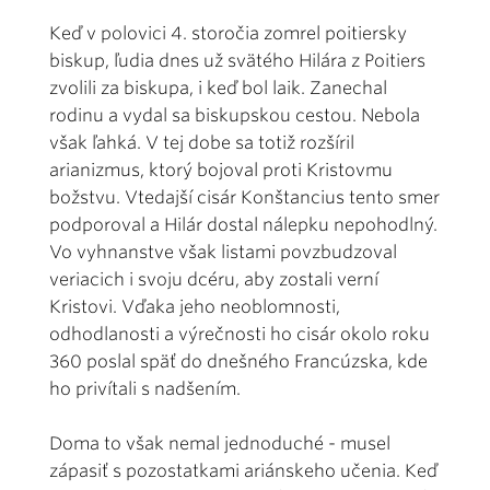
Keď v polovici 4. storočia zomrel poitiersky
biskup, ľudia dnes už svätého Hilára z Poitiers
zvolili za biskupa, i keď bol laik. Zanechal
rodinu a vydal sa biskupskou cestou. Nebola
však ľahká. V tej dobe sa totiž rozšíril
arianizmus, ktorý bojoval proti Kristovmu
božstvu. Vtedajší cisár Konštancius tento smer
podporoval a Hilár dostal nálepku nepohodlný.
Vo vyhnanstve však listami povzbudzoval
veriacich i svoju dcéru, aby zostali verní
Kristovi. Vďaka jeho neoblomnosti,
odhodlanosti a výrečnosti ho cisár okolo roku
360 poslal späť do dnešného Francúzska, kde
ho privítali s nadšením.
Doma to však nemal jednoduché - musel
zápasiť s pozostatkami ariánskeho učenia. Keď