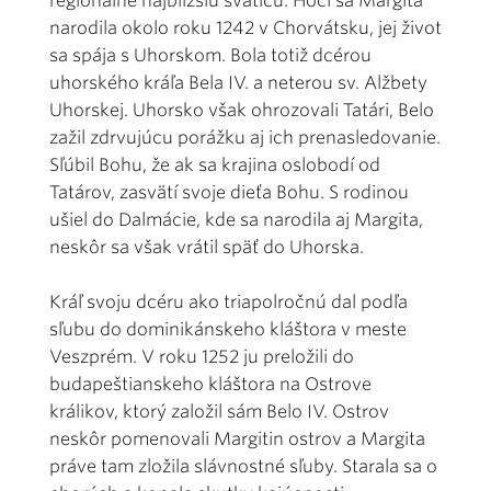
regionálne najbližšiu sväticu. Hoci sa Margita
narodila okolo roku 1242 v Chorvátsku, jej život
sa spája s Uhorskom. Bola totiž dcérou
uhorského kráľa Bela IV. a neterou sv. Alžbety
Uhorskej. Uhorsko však ohrozovali Tatári, Belo
zažil zdrvujúcu porážku aj ich prenasledovanie.
Sľúbil Bohu, že ak sa krajina oslobodí od
Tatárov, zasvätí svoje dieťa Bohu. S rodinou
ušiel do Dalmácie, kde sa narodila aj Margita,
neskôr sa však vrátil späť do Uhorska.
Kráľ svoju dcéru ako triapolročnú dal podľa
sľubu do dominikánskeho kláštora v meste
Veszprém. V roku 1252 ju preložili do
budapeštianskeho kláštora na Ostrove
králikov, ktorý založil sám Belo IV. Ostrov
neskôr pomenovali Margitin ostrov a Margita
práve tam zložila slávnostné sľuby. Starala sa o