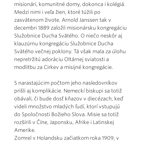
misionári, komunitné domy, dokonca i kolégiá.
Medzi nimi i veľa žien, ktoré túžili po
zasvätenom živote. Arnold Janssen tak v
decembri 1889 založil misionársku kongregáciu
Služobnice Ducha Svätého. O niečo neskôr aj
klauzúrnu kongregáciu Služobnice Ducha
Svätého večnej poklony. Tá však mala za úlohu
nepretržitú adoráciu Oltárnej sviatosti a
modlitbu za Cirkev a misijné kongregácie.
S narastajúcim počtom jeho nasledovníkov
prišli aj komplikácie. Nemeckí biskupi sa totiž
obávali, či bude dosť kňazov v diecézach, keď
videli množstvo mladých ľudí, ktorí vstupujú
do Spoločnosti Božieho Slova. Misie sa totiž
rozšírili v Číne, Japonsku, Afrike i Latinskej
Amerike.
Zomrel v Holandsku začiatkom roka 1909, v