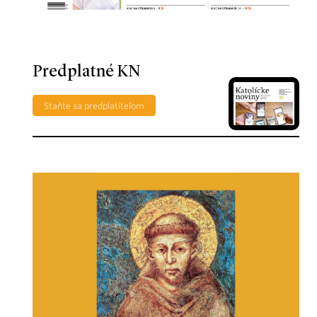
Predplatné KN
Staňte sa predplatiteľom