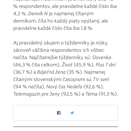
% respondentov, ale pravidelne každé číslo iba
4,2 %.
Denník N
je najmenej čítaným
denníkom, číta ho každý piaty opýtaný, ale
pravidelne každé číslo číta iba 1,8 %.
Aj pravidelný záujem o týždenníky je nízky,
zároveň väčšina respondentov ich vôbec
nečíta. Najčítanejšie týždenníky sú:
Slovenka
(46,3 % číta celkom),
Život
(45,9 %),
Plus 7 dní
(36,7 %) a
Báječná žena
(35 %). Najmenej
čítanými slovenskými časopismi sú
TV svet
(94 % nečíta),
Nový čas Nedeľa
(92,6 %),
Telemagazín pre ženy
(92,5 %) a Téma (91,3 %).