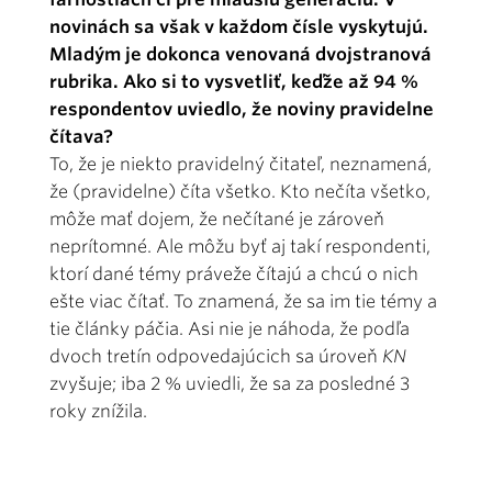
novinách sa však v každom čísle vyskytujú.
Mladým je dokonca venovaná dvojstranová
rubrika. Ako si to vysvetliť, keďže až 94 %
respondentov uviedlo, že noviny pravidelne
čítava?
To, že je niekto pravidelný čitateľ, neznamená,
že (pravidelne) číta všetko. Kto nečíta všetko,
môže mať dojem, že nečítané je zároveň
neprítomné. Ale môžu byť aj takí respondenti,
ktorí dané témy práveže čítajú a chcú o nich
ešte viac čítať. To znamená, že sa im tie témy a
tie články páčia. Asi nie je náhoda, že podľa
dvoch tretín odpovedajúcich sa úroveň
KN
zvyšuje; iba 2 % uviedli, že sa za posledné 3
roky znížila.