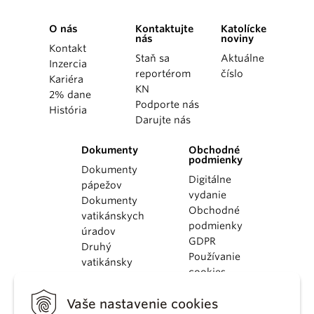
O nás
Kontaktujte
Katolícke
nás
noviny
Kontakt
Staň sa
Aktuálne
Inzercia
reportérom
číslo
Kariéra
KN
2% dane
Podporte nás
História
Darujte nás
Dokumenty
Obchodné
podmienky
Dokumenty
Digitálne
pápežov
vydanie
Dokumenty
Obchodné
vatikánskych
podmienky
úradov
GDPR
Druhý
Používanie
vatikánsky
cookies
koncil
Dokumenty
Vaše nastavenie cookies
KBS