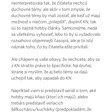
neinterpretovala tak, že čitatelia nechcú
duchovné témy, ale skôr v tom zmysle, že
duchovné témy by mali zostať, ale keď už majú
možnosť v niečom „prilepšiť“, doplniť
KN
, tak
sú to najmä hobby články. Samozrejme, nedá
sa všetkému vyhovieť, lebo to by si vyžadovalo
rozsahovo objemnejší časopis, ale je to istý
náznak toho, čo by čitatelia ešte privítali.
Ale chápem aj vaše obavy, že nechcete, aby sa
z
KN
stratilo práve to špecifické. Na druhej
strane si myslím, že aj tieto témy sa dajú
uchopiť tak, aby zapadali do
KN
.
Napríklad viem si predstaviť seriál o tom, aké
hobby majú kňazi (ktorí ich majú), alebo
trebárs predstaviť veriacich
šéfkuchárov/kuchárky (predpokladám, že