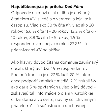
Najobľúbenejšia je príloha
Deň Pána
Odpovede na otázku, ako dlho je opýtaný
čitateľom
KN
, svedčia o vernosti a lojalite k
časopisu. Viac ako 30 % číta
KN
viac ako 20
rokov; 16,6 % číta 11 - 20 rokov; 13,2 % číta 6 -
10 rokov; 8,8 % číta 1 - 5 rokov; 1,5 %
respondentov menej ako rok a 27,2 % sú
priaznivcami
KN
odjakživa.
Ako hlavný dôvod čítania dominuje zaujímavý
obsah, ktorý uvádza 49 % respondentov.
Rodinná tradícia je u 27 % ľudí, 20 % takto
chce podporiť katolícke médiá, 2 % získali
KN
ako dar a 5 % opýtaných uviedlo iný dôvod –
získavajú tak informácie o dianí v Katolíckej
cirkvi doma a vo svete, noviny sú ich verným
priateľom či sú súčasťou ich duchovnej