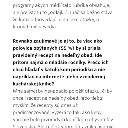
programy akých médií táto rubrika obsahuje,
ale pre istotu to „odfajkli“. Ináč sa bežne stáva,
že ľudia odpovedajú aj na také otázky, o
ktorých nič nevedia.
Rovnako zaujímavé je aj to, že viac ako
polovica opýtaných (55 %) by si priala
pravidelný recept na nedeľný obed. Ide
pritom najmä o mladšie ročníky. Prečo ich
chcú hľadať v katolíckom periodiku a nie
napríklad na internete alebo v modernej
kuchárskej knihe?
Mne samej by nenapadlo položiť otázku, či by
chceli recept na nedeľný obed, lebo tiež si
myslím, že recepty sú dnes už
predimenzované; vyzerá to tak, ako keby
varenie bolo prvoradým koníčkom obyvateľov
Slovenska. Ale keď už v tom dotazníku figuruje