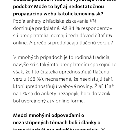
podoba? Môže to byť aj nedostatočnou
propagáciou webu katolickenoviny.sk?
Podľa ankety z hľadiska získavania
KN
dominuje predplatné. Až 84 % respondentov
sú predplatitelia, nemajú teda dôvod čítať
KN
online. A prečo si predplácajú tlačenú verziu?
V mnohých prípadoch je to rodinná tradícia,
navyše sú s takýmto predplatením spokojní. To
však, že títo čitatelia uprednostňujú tlačenú
verziu (68 %), neznamená, že neexistujú takí,
ktorí uprednostňujú webové noviny. Žiaľ, tí až
na 1 % sa do ankety nezapojili, hoci dotazník
bol uverejnený aj v online forme.
Medzi mnohými odpoveďami o
nezastúpených témach boli i články o
farnostiach či pre mladšiu generáciu. V