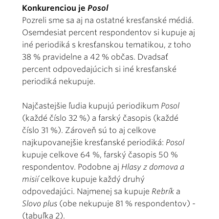
Konkurenciou je
Posol
Pozreli sme sa aj na ostatné kresťanské médiá.
Osemdesiat percent respondentov si kupuje aj
iné periodiká s kresťanskou tematikou, z toho
38 % pravidelne a 42 % občas. Dvadsať
percent odpovedajúcich si iné kresťanské
periodiká nekupuje.
Najčastejšie ľudia kupujú periodikum
Posol
(každé číslo 32 %) a farský časopis (každé
číslo 31 %). Zároveň sú to aj celkove
najkupovanejšie kresťanské periodiká:
Posol
kupuje celkove 64 %, farský časopis 50 %
respondentov. Podobne aj
Hlasy z domova a
misií
celkove kupuje každý druhý
odpovedajúci. Najmenej sa kupuje
Rebrík
a
Slovo plus
(obe nekupuje 81 % respondentov) -
(tabuľka 2).