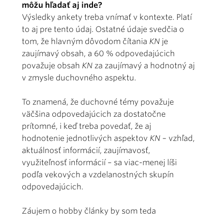
môžu hľadať aj inde?
Výsledky ankety treba vnímať v kontexte. Platí
to aj pre tento údaj. Ostatné údaje svedčia o
tom, že hlavným dôvodom čítania
KN
je
zaujímavý obsah, a 60 % odpovedajúcich
považuje obsah
KN
za zaujímavý a hodnotný aj
v zmysle duchovného aspektu.
To znamená, že duchovné témy považuje
väčšina odpovedajúcich za dostatočne
prítomné, i keď treba povedať, že aj
hodnotenie jednotlivých aspektov
KN
– vzhľad,
aktuálnosť informácií, zaujímavosť,
využiteľnosť informácií – sa viac-menej líši
podľa vekových a vzdelanostných skupín
odpovedajúcich.
Záujem o hobby články by som teda