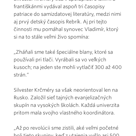
františkánmi vydával aspoň tri časopisy
patriace do samizdatovej literatúry, medzi nimi
aj prvý detský časopis Rebrík. Aj pri tejto
činnosti mu pomáhal synovec Vladimír, ktorý
si na to stále veľmi živo spomína:
„Zháňali sme také špeciálne blany, ktoré sa
používali pri tlači. Vyrábali sa vo veľkých
kusoch; na jeden ste mohli vytlačiť 300 až 400
strán.“
Silvester Krčméry sa však neorientoval len na
Rusko. Založil sieť tajných evanjelizačných
skupín na vysokých školách. Každá univerzita
pritom mala svojho vlastného koordinátora.
„Až po revolúcii sme zistili, aké veľmi početné
boli tieto skupiny, keď z utajenia vyšlo asi 500