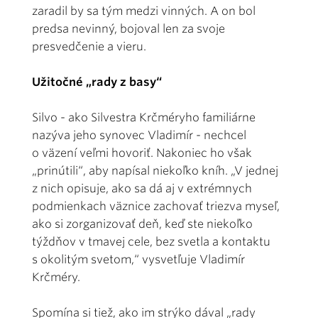
zaradil by sa tým medzi vinných. A on bol
predsa nevinný, bojoval len za svoje
presvedčenie a vieru.
Užitočné „rady z basy“
Silvo - ako Silvestra Krčméryho familiárne
nazýva jeho synovec Vladimír - nechcel
o väzení veľmi hovoriť. Nakoniec ho však
„prinútili“, aby napísal niekoľko kníh. „V jednej
z nich opisuje, ako sa dá aj v extrémnych
podmienkach väznice zachovať triezva myseľ,
ako si zorganizovať deň, keď ste niekoľko
týždňov v tmavej cele, bez svetla a kontaktu
s okolitým svetom,“ vysvetľuje Vladimír
Krčméry.
Spomína si tiež, ako im strýko dával „rady