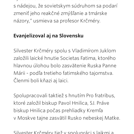
s nádejou, že sovietskym súdruhom sa podarí
zmeniť jeho reakčné zmýšľanie a tmárske
názory,“ usmieva sa profesor Krčméry.
Evanjelizoval aj na Slovensku
Silvester Krčméry spolu s Vladimírom Juklom
založili laické hnutie Societas Fatima, ktorého
hlavnou úlohou bolo zasvätenie Ruska Panne
Márii - podľa tretieho fatimského tajomstva.
Členmi boli kňazi aj laici.
Spolupracovali taktiež s hnutím Pro fratribus,
ktoré založil biskup Pavol Hnilica, SJ. Práve
biskup Hnilica počas prehliadky Kremľa
v Moskve tajne zasvätil Rusko nebeskej Matke.
Silvester Krčméry tiež v spolupráci s laikmi a