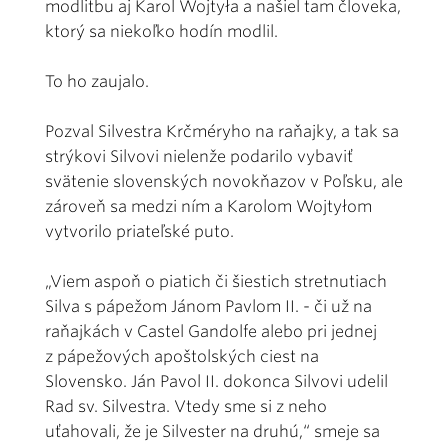
modlitbu aj Karol Wojtyła a našiel tam človeka,
ktorý sa niekoľko hodín modlil.
To ho zaujalo.
Pozval Silvestra Krčméryho na raňajky, a tak sa
strýkovi Silvovi nielenže podarilo vybaviť
svätenie slovenských novokňazov v Poľsku, ale
zároveň sa medzi ním a Karolom Wojtyłom
vytvorilo priateľské puto.
„Viem aspoň o piatich či šiestich stretnutiach
Silva s pápežom Jánom Pavlom II. - či už na
raňajkách v Castel Gandolfe alebo pri jednej
z pápežových apoštolských ciest na
Slovensko. Ján Pavol II. dokonca Silvovi udelil
Rad sv. Silvestra. Vtedy sme si z neho
uťahovali, že je Silvester na druhú,“ smeje sa