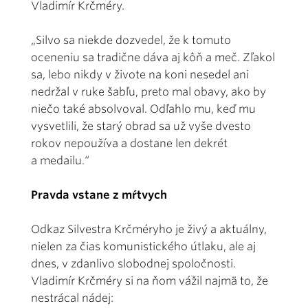
Vladimír Krčméry.
„Silvo sa niekde dozvedel, že k tomuto
oceneniu sa tradične dáva aj kôň a meč. Zľakol
sa, lebo nikdy v živote na koni nesedel ani
nedržal v ruke šabľu, preto mal obavy, ako by
niečo také absolvoval. Odľahlo mu, keď mu
vysvetlili, že starý obrad sa už vyše dvesto
rokov nepoužíva a dostane len dekrét
a medailu.“
Pravda vstane z mŕtvych
Odkaz Silvestra Krčméryho je živý a aktuálny,
nielen za čias komunistického útlaku, ale aj
dnes, v zdanlivo slobodnej spoločnosti.
Vladimír Krčméry si na ňom vážil najmä to, že
nestrácal nádej: