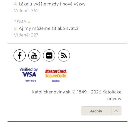
Lákajú vyššie mzdy i nové výzvy
Videné: 362
TÉMA
Aj my môžeme žiť ako svätci
Videné: 327
katolickenoviny.sk © 1849 - 2026 Katolícke
noviny
Archív