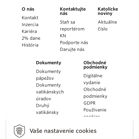
O nás
Kontaktujte
Katolícke
nás
noviny
Kontakt
Staň sa
Aktuálne
Inzercia
reportérom
číslo
Kariéra
KN
2% dane
Podporte nás
História
Darujte nás
Dokumenty
Obchodné
podmienky
Dokumenty
Digitálne
pápežov
vydanie
Dokumenty
Obchodné
vatikánskych
podmienky
úradov
GDPR
Druhý
Používanie
vatikánsky
cookies
koncil
Dokumenty
Vaše nastavenie cookies
KBS