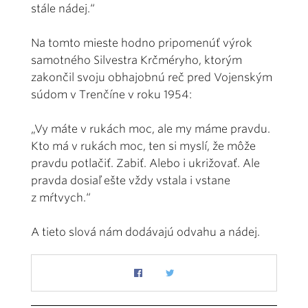
stále nádej.“
Na tomto mieste hodno pripomenúť výrok
samotného Silvestra Krčméryho, ktorým
zakončil svoju obhajobnú reč pred Vojenským
súdom v Trenčíne v roku 1954:
„Vy máte v rukách moc, ale my máme pravdu.
Kto má v rukách moc, ten si myslí, že môže
pravdu potlačiť. Zabiť. Alebo i ukrižovať. Ale
pravda dosiaľ ešte vždy vstala i vstane
z mŕtvych.“
A tieto slová nám dodávajú odvahu a nádej.