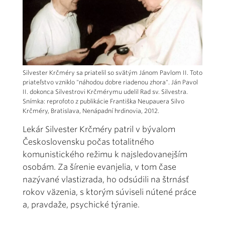
Silvester Krčméry sa priatelil so svätým Jánom Pavlom II. Toto
priateľstvo vzniklo "náhodou dobre riadenou zhora". Ján Pavol
II. dokonca Silvestrovi Krčmérymu udelil Rad sv. Silvestra.
Snímka: reprofoto z publikácie Františka Neupauera Silvo
Krčméry, Bratislava, Nenápadní hrdinovia, 2012.
Lekár Silvester Krčméry patril v bývalom
Československu počas totalitného
komunistického režimu k najsledovanejším
osobám. Za šírenie evanjelia, v tom čase
nazývané vlastizrada, ho odsúdili na štrnásť
rokov väzenia, s ktorým súviseli nútené práce
a, pravdaže, psychické týranie.