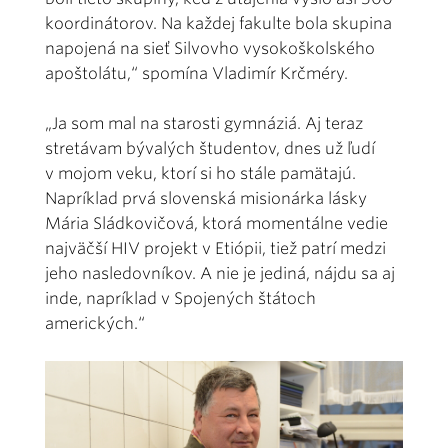
koordinátorov. Na každej fakulte bola skupina
napojená na sieť Silvovho vysokoškolského
apoštolátu,“ spomína Vladimír Krčméry.
„Ja som mal na starosti gymnáziá. Aj teraz
stretávam bývalých študentov, dnes už ľudí
v mojom veku, ktorí si ho stále pamätajú.
Napríklad prvá slovenská misionárka lásky
Mária Sládkovičová, ktorá momentálne vedie
najväčší HIV projekt v Etiópii, tiež patrí medzi
jeho nasledovníkov. A nie je jediná, nájdu sa aj
inde, napríklad v Spojených štátoch
amerických.“