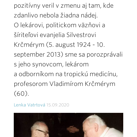
pozitívny veril v zmenu aj tam, kde
zdanlivo nebola žiadna nádej.
O lekárovi, politickom väzňovi a
šíriteľovi evanjelia Silvestrovi
Krčmérym (5. august 1924 - 10.
september 2013) sme sa porozprávali
s jeho synovcom, lekárom
a odborníkom na tropickú medicínu,
profesorom Vladimírom Krčmérym
(60).
Lenka Vatrtová
15.09.2020