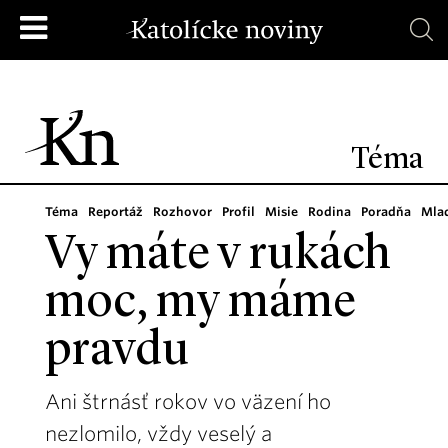
Téma
Téma
Reportáž
Rozhovor
Profil
Misie
Rodina
Poradňa
Mla
Vy máte v rukách
moc, my máme
pravdu
Ani štrnásť rokov vo väzení ho
nezlomilo, vždy veselý a