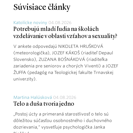
Súvisiace články
Katolícke noviny
04.08.2026
Potrebujú mladí ľudia na školách
vzdelávanie v oblasti vzťahov a sexuality?
V ankete odpovedajú NIKOLETA HRUŠKOVÁ
(meteorologička), JOZEF KÁKOŠ (riaditeľ Depaul
Slovensko), ZUZANA BOŠNÁKOVÁ (riaditeľka
zariadenia pre seniorov a chorých Viventi) a JOZEF
ŽUFFA (pedagóg na Teologickej fakulte Trnavskej
univerzity).
Martina Halúsková
04.08.2026
Telo a duša tvoria jedno
„Postoj úcty a primeraná starostlivosť o telo sú
dôležitou súčasťou osobnostného i duchovného
dozrievania,“ vysvetľuje psychologička Janka