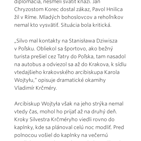
diplomacia, nesmeli svätiť kňazi. Ján
Chryzostom Korec dostal zákaz, Pavol Hnilica
žil v Ríme. Mladých bohoslovcov a rehoľníkov
nemal kto vysvätiť. Situácia bola kritická.
„Silvo mal kontakty na Stanisława Dziwisza
v Poľsku. Obliekol sa športovo, ako bežný
turista prešiel cez Tatry do Poľska, tam nasadol
na autobus a odviezol sa až do Krakova, k sídlu
vtedajšieho krakovského arcibiskupa Karola
Wojtyłu,“ opisuje dramatické okamihy
Vladimír Krčméry.
Arcibiskup Wojtyła však na jeho strýka nemal
vtedy čas, mohol ho prijať až na druhý deň.
Kroky Silvestra Krčméryho viedli rovno do
kaplnky, kde sa plánoval celú noc modliť. Pred
polnocou vošiel do kaplnky na večernú