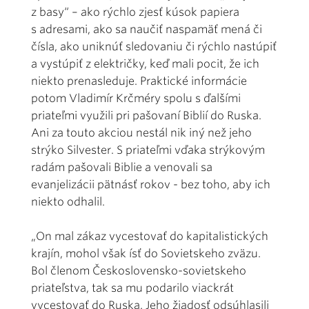
z basy“ – ako rýchlo zjesť kúsok papiera
s adresami, ako sa naučiť naspamäť mená či
čísla, ako uniknúť sledovaniu či rýchlo nastúpiť
a vystúpiť z električky, keď mali pocit, že ich
niekto prenasleduje. Praktické informácie
potom Vladimír Krčméry spolu s ďalšími
priateľmi využili pri pašovaní Biblií do Ruska.
Ani za touto akciou nestál nik iný než jeho
strýko Silvester. S priateľmi vďaka strýkovým
radám pašovali Biblie a venovali sa
evanjelizácii pätnásť rokov - bez toho, aby ich
niekto odhalil.
„On mal zákaz vycestovať do kapitalistických
krajín, mohol však ísť do Sovietskeho zväzu.
Bol členom Československo-sovietskeho
priateľstva, tak sa mu podarilo viackrát
vycestovať do Ruska. Jeho žiadosť odsúhlasili