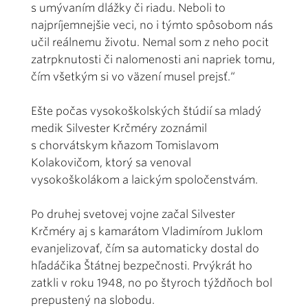
s umývaním dlážky či riadu. Neboli to
najpríjemnejšie veci, no i týmto spôsobom nás
učil reálnemu životu. Nemal som z neho pocit
zatrpknutosti či nalomenosti ani napriek tomu,
čím všetkým si vo väzení musel prejsť.“
Ešte počas vysokoškolských štúdií sa mladý
medik Silvester Krčméry zoznámil
s chorvátskym kňazom Tomislavom
Kolakovičom, ktorý sa venoval
vysokoškolákom a laickým spoločenstvám.
Po druhej svetovej vojne začal Silvester
Krčméry aj s kamarátom Vladimírom Juklom
evanjelizovať, čím sa automaticky dostal do
hľadáčika Štátnej bezpečnosti. Prvýkrát ho
zatkli v roku 1948, no po štyroch týždňoch bol
prepustený na slobodu.