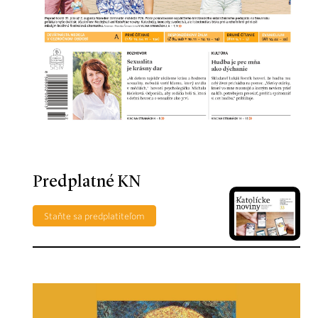
Predplatné KN
Staňte sa predplatiteľom