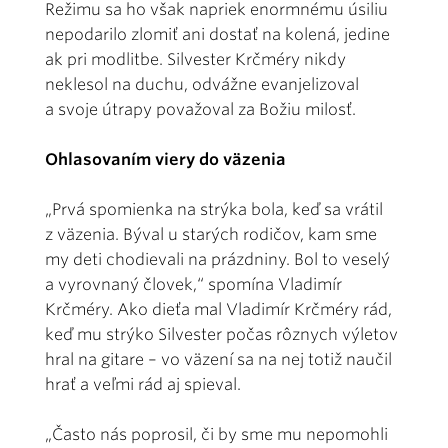
Režimu sa ho však napriek enormnému úsiliu
nepodarilo zlomiť ani dostať na kolená, jedine
ak pri modlitbe. Silvester Krčméry nikdy
neklesol na duchu, odvážne evanjelizoval
a svoje útrapy považoval za Božiu milosť.
Ohlasovaním viery do väzenia
„Prvá spomienka na strýka bola, keď sa vrátil
z väzenia. Býval u starých rodičov, kam sme
my deti chodievali na prázdniny. Bol to veselý
a vyrovnaný človek,“ spomína Vladimír
Krčméry. Ako dieťa mal Vladimír Krčméry rád,
keď mu strýko Silvester počas rôznych výletov
hral na gitare – vo väzení sa na nej totiž naučil
hrať a veľmi rád aj spieval.
„Často nás poprosil, či by sme mu nepomohli