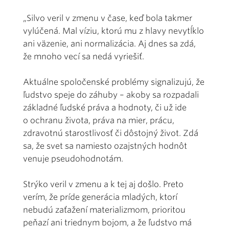
„Silvo veril v zmenu v čase, keď bola takmer
vylúčená. Mal víziu, ktorú mu z hlavy nevytĺklo
ani väzenie, ani normalizácia. Aj dnes sa zdá,
že mnoho vecí sa nedá vyriešiť.
Aktuálne spoločenské problémy signalizujú, že
ľudstvo speje do záhuby – akoby sa rozpadali
základné ľudské práva a hodnoty, či už ide
o ochranu života, práva na mier, prácu,
zdravotnú starostlivosť či dôstojný život. Zdá
sa, že svet sa namiesto ozajstných hodnôt
venuje pseudohodnotám.
Strýko veril v zmenu a k tej aj došlo. Preto
verím, že príde generácia mladých, ktorí
nebudú zaťažení materializmom, prioritou
peňazí ani triednym bojom, a že ľudstvo má