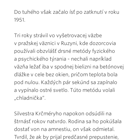
Do tuhého však začalo ísť po zatknutí v roku
1951.
Tri roky strávil vo vyšetrovacej väzbe
v pražskej väznici v Ruzyni, kde dozorcovia
používali obzvlášť drsné metódy fyzického
a psychického týrania - nechali napríklad
väzňa ležať iba v spodnej bielizni na betónovej
dlážke v cele bez okien, pričom teplota bola
pod nulou. Každých pár sekúnd sa zapínalo
a vypínalo ostré svetlo. Túto metódu volali
„chladnička“.
Silvestra Krčméryho napokon odsúdili na
štrnásť rokov natvrdo. Rodina sa ho pokúšala
dostať von na amnestiu, on však odmietal.
Tvrdil, že ak by prijal predčasné prepustenie,