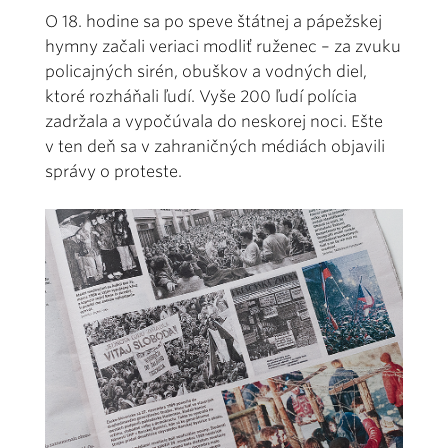
O 18. hodine sa po speve štátnej a pápežskej
hymny začali veriaci modliť ruženec – za zvuku
policajných sirén, obuškov a vodných diel,
ktoré rozháňali ľudí. Vyše 200 ľudí polícia
zadržala a vypočúvala do neskorej noci. Ešte
v ten deň sa v zahraničných médiách objavili
správy o proteste.