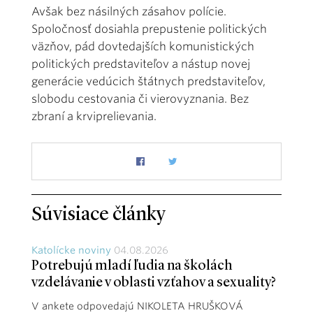
Avšak bez násilných zásahov polície.
Spoločnosť dosiahla prepustenie politických
väzňov, pád dovtedajších komunistických
politických predstaviteľov a nástup novej
generácie vedúcich štátnych predstaviteľov,
slobodu cestovania či vierovyznania. Bez
zbraní a krviprelievania.
Súvisiace články
Katolícke noviny
04.08.2026
Potrebujú mladí ľudia na školách
vzdelávanie v oblasti vzťahov a sexuality?
V ankete odpovedajú NIKOLETA HRUŠKOVÁ