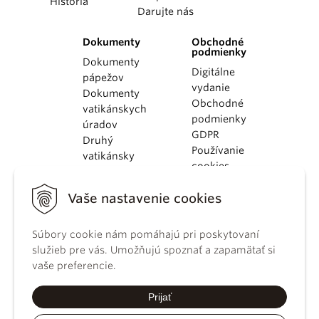
História
Darujte nás
Dokumenty
Obchodné
podmienky
Dokumenty
Digitálne
pápežov
vydanie
Dokumenty
Obchodné
vatikánskych
podmienky
úradov
GDPR
Druhý
Používanie
vatikánsky
cookies
koncil
Dokumenty
Vaše nastavenie cookies
KBS
Kódex
kánonického
Súbory cookie nám pomáhajú pri poskytovaní
práva
služieb pre vás. Umožňujú spoznať a zapamätať si
Katechizmus
vaše preferencie.
Katolíckej
cirkvi
Prijať