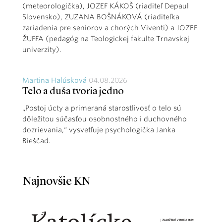
(meteorologička), JOZEF KÁKOŠ (riaditeľ Depaul
Slovensko), ZUZANA BOŠNÁKOVÁ (riaditeľka
zariadenia pre seniorov a chorých Viventi) a JOZEF
ŽUFFA (pedagóg na Teologickej fakulte Trnavskej
univerzity).
Martina Halúsková
04.08.2026
Telo a duša tvoria jedno
„Postoj úcty a primeraná starostlivosť o telo sú
dôležitou súčasťou osobnostného i duchovného
dozrievania,“ vysvetľuje psychologička Janka
Bieščad.
Najnovšie KN