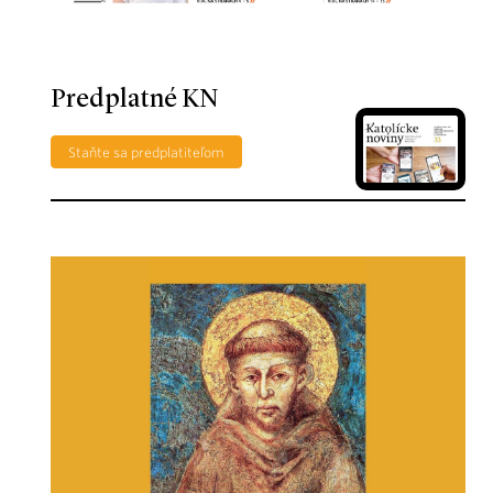
Predplatné KN
Staňte sa predplatiteľom