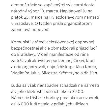
demonštrácie so zapálenými sviecami dostal
národný výbor 10. marca. Naplánovali ju na
piatok 25. marca na Hviezdoslavovom námestí
v Bratislave. O týždeň prišla organizátorom
zamietavá odpoveď.
Komunisti v rámci celoslovenskej dopravnej
bezpečnostnej akcie obmedzovali príjazd ľudí
do Bratislavy. V deň manifestácie od rána
zadržiavali aktivistov podzemnej Cirkvi, ktorí
akciu organizovali, najmä biskupa Jána Korca,
Vladimíra Jukla, Silvestra Krčméryho a ďalších.
Ľudia sa však nenápadne schádzali na námestí
a v jeho blízkosti, bolo ich okolo 3 500.
Námestie trištvrte hodiny pred akciou uzavreli,
asi 6 000 ľudí ostalo v priľahlých uliciach.