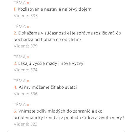
TÉMA
Rozlišovanie nestavia na prvý dojem
Videné: 393
TÉMA
Dokážeme v súčasnosti ešte správne rozlišovať, čo
pochádza od boha a čo od zlého?
Videné: 379
TÉMA
Lákajú vyššie mzdy i nové výzvy
Videné: 374
TÉMA
Aj my môžeme žiť ako svätci
Videné: 336
TÉMA
Vnímate odliv mladých do zahraničia ako
problematický trend aj z pohľadu Cirkvi a života viery?
Videné: 323