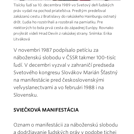
Tisícky ľudí sa 10. decembra 1989 vo Svetový deň ľudských
práv vydali na pochod priateľstva. Predtým predeľoval
zakázanú cestu z Bratislavy do rakúskeho Hainburgu ostnatý
drôt. Ľudia ho rozstrihali a rozobrali na pamiatku. Pre
niektorých to bola prvá cesta do západnej Európy. Rovnako
prvýkrát videli Hrad Devín z rakúskej strany. Snímka: Erika
Litváková
V novembri 1987 podpísalo petíciu za
náboženskú slobodu v ČSSR takmer 100-tisíc
ľudí. V decembri vyzval v zahraničí predseda
Svetového kongresu Slovákov Marián Šťastný
na manifestácie pred československými
veľvyslanectvami a vo februári 1988 i na
Slovensku.
SVIEČKOVÁ MANIFESTÁCIA
Oznam o manifestácii za náboženskú slobodu
a dodržiavanie ľudských práv v podobe tichej