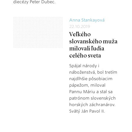
diecézy Peter Dubec.
Anna Stankayová
22.10.2019
Veľkého
slovanského muža
milovali ľudia
celého sveta
Spájal národy i
náboženstvá, bol tretím
najdlhšie pôsobiacim
pápežom, miloval
Pannu Máriu a stal sa
patrónom slovenských
horských záchranárov.
Svätý Ján Pavol II.