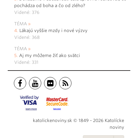
pochádza od boha a čo od zlého?
Videné: 376
TÉMA
Lákajú vyššie mzdy i nové výzvy
Videné: 368
TÉMA
Aj my môžeme žiť ako svätci
Videné: 331
katolickenoviny.sk © 1849 - 2026 Katolícke
noviny