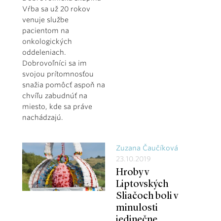
Vŕba sa už 20 rokov
venuje službe
pacientom na
onkologických
oddeleniach.
Dobrovoľníci sa im
svojou prítomnosťou
snažia pomôcť aspoň na
chvíľu zabudnúť na
miesto, kde sa práve
nachádzajú.
Zuzana Čaučíková
23.10.2019
Hroby v
Liptovských
Sliačoch boli v
minulosti
jedinečne