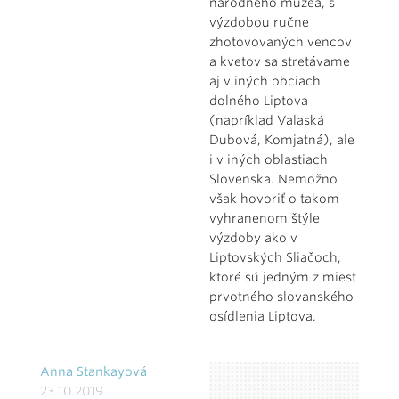
národného múzea, s
výzdobou ručne
zhotovovaných vencov
a kvetov sa stretávame
aj v iných obciach
dolného Liptova
(napríklad Valaská
Dubová, Komjatná), ale
i v iných oblastiach
Slovenska. Nemožno
však hovoriť o takom
vyhranenom štýle
výzdoby ako v
Liptovských Sliačoch,
ktoré sú jedným z miest
prvotného slovanského
osídlenia Liptova.
Anna Stankayová
23.10.2019