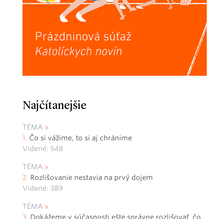
Najčítanejšie
TÉMA
Čo si vážime, to si aj chránime
Videné: 548
TÉMA
Rozlišovanie nestavia na prvý dojem
Videné: 389
TÉMA
Dokážeme v súčasnosti ešte správne rozlišovať, čo