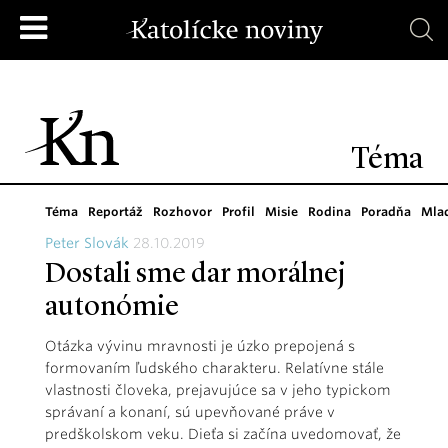
Téma
Téma
Reportáž
Rozhovor
Profil
Misie
Rodina
Poradňa
Mla
Peter Slovák
28.10.2019
Dostali sme dar morálnej
autonómie
Otázka vývinu mravnosti je úzko prepojená s
formovaním ľudského charakteru. Relatívne stále
vlastnosti človeka, prejavujúce sa v jeho typickom
správaní a konaní, sú upevňované práve v
predškolskom veku. Dieťa si začína uvedomovať, že