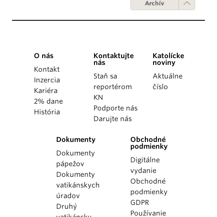
Archív
O nás
Kontaktujte
Katolícke
nás
noviny
Kontakt
Staň sa
Aktuálne
Inzercia
reportérom
číslo
Kariéra
KN
2% dane
Podporte nás
História
Darujte nás
Dokumenty
Obchodné
podmienky
Dokumenty
Digitálne
pápežov
vydanie
Dokumenty
Obchodné
vatikánskych
podmienky
úradov
GDPR
Druhý
Používanie
vatikánsky