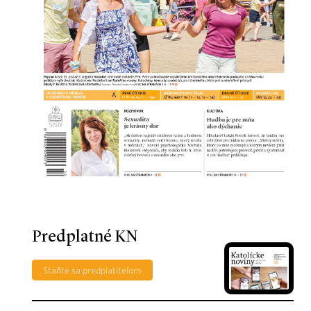
Predplatné KN
Staňte sa predplatiteľom