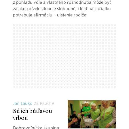
z pohľadu vôle a vlastného rozhodnutia môže byť
za akejkoľvek situácie slobodné, i keď na začiatku
potrebuje afirmáciu – uistenie rodiča.
Ján Lauko
23.10.2019
Sú ich bútľavou
vŕbou
Dobrovoľnícka skupina