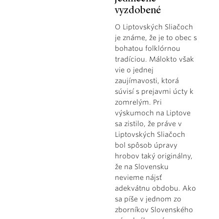
vyzdobené
O Liptovských Sliačoch
je známe, že je to obec s
bohatou folklórnou
tradíciou. Málokto však
vie o jednej
zaujímavosti, ktorá
súvisí s prejavmi úcty k
zomrelým. Pri
výskumoch na Liptove
sa zistilo, že práve v
Liptovských Sliačoch
bol spôsob úpravy
hrobov taký originálny,
že na Slovensku
nevieme nájsť
adekvátnu obdobu. Ako
sa píše v jednom zo
zborníkov Slovenského