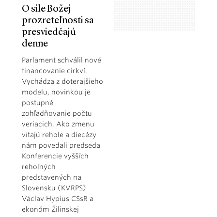
O sile Božej
prozreteľnosti sa
presviedčajú
denne
Parlament schválil nové
financovanie cirkví.
Vychádza z doterajšieho
modelu, novinkou je
postupné
zohľadňovanie počtu
veriacich. Ako zmenu
vítajú rehole a diecézy
nám povedali predseda
Konferencie vyšších
rehoľných
predstavených na
Slovensku (KVRPS)
Václav Hypius CSsR a
ekonóm Žilinskej