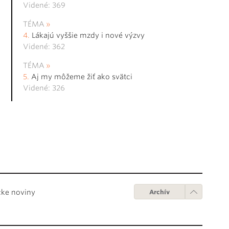
Videné: 369
TÉMA
Lákajú vyššie mzdy i nové výzvy
Videné: 362
TÉMA
Aj my môžeme žiť ako svätci
Videné: 326
cke noviny
Archív