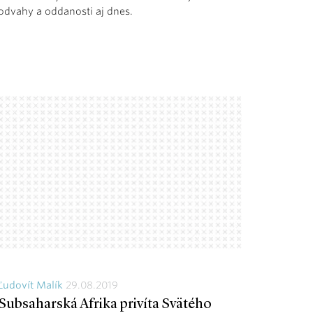
odvahy a oddanosti aj dnes.
Ľudovít Malík
29.08.2019
Subsaharská Afrika privíta Svätého