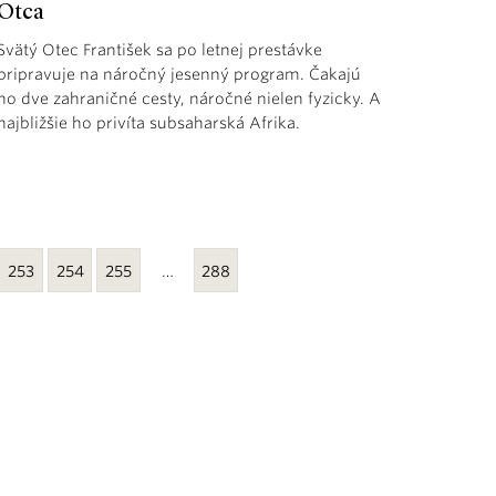
Otca
Svätý Otec František sa po letnej prestávke
pripravuje na náročný jesenný program. Čakajú
ho dve zahraničné cesty, náročné nielen fyzicky. A
najbližšie ho privíta subsaharská Afrika.
253
254
255
…
288