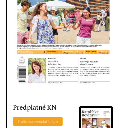
Predplatné KN
Staňte sa predplatiteľom