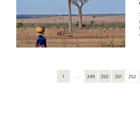
1
…
249
250
251
252