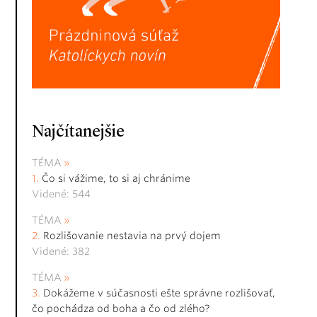
Najčítanejšie
TÉMA
Čo si vážime, to si aj chránime
Videné: 544
TÉMA
Rozlišovanie nestavia na prvý dojem
Videné: 382
TÉMA
Dokážeme v súčasnosti ešte správne rozlišovať,
čo pochádza od boha a čo od zlého?