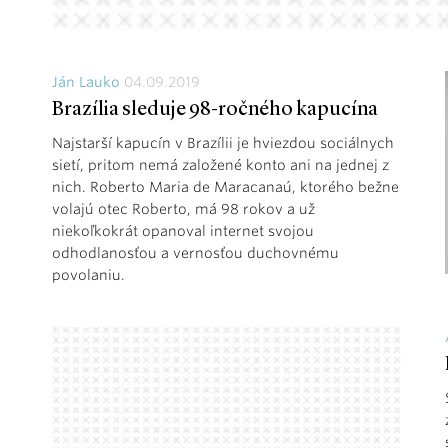
Ján Lauko
04.09.2019
Brazília sleduje 98-ročného kapucína
Najstarší kapucín v Brazílii je hviezdou sociálnych
sietí, pritom nemá založené konto ani na jednej z
nich. Roberto Maria de Maracanaú, ktorého bežne
volajú otec Roberto, má 98 rokov a už
niekoľkokrát opanoval internet svojou
odhodlanosťou a vernosťou duchovnému
povolaniu.