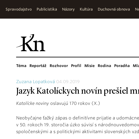
Spravodajstvo
Publicistika
Názory
Kultúra
Duchovná obnova
Ne
Téma
Reportáž
Rozhovor
Profil
Misie
Rodina
Poradňa
Ml
Zuzana Lopatková
04.09.2019
Jazyk Katolíckych novín prešie
Katolícke noviny
oslavujú 170 rokov (X.)
Neobyčajne ťažký zápas o definitívne prijatie a udomácne
v 50. rokoch 19. storočia úzko súvisí s národnouvedomo
spoločenskými a s politickými aktivitami slovenských vz