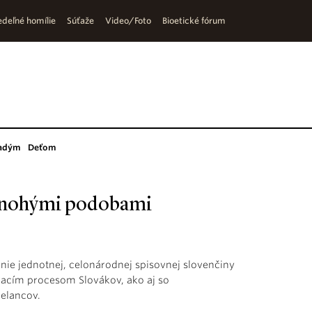
deľné homílie
Súťaže
Video/Foto
Bioetické fórum
adým
Deťom
l mnohými podobami
nie jednotnej, celonárodnej spisovnej slovenčiny
vacím procesom Slovákov, ako aj so
delancov.