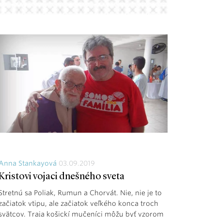
Anna Stankayová
03.09.2019
Kristovi vojaci dnešného sveta
Stretnú sa Poliak, Rumun a Chorvát. Nie, nie je to
začiatok vtipu, ale začiatok veľkého konca troch
svätcov. Traja košickí mučeníci môžu byť vzorom