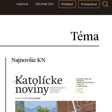
Inzercia
Obchod SSV
Prihlásiť
Predplatné
Téma
Najnovšie KN