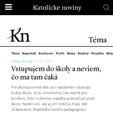
Téma
Téma
Reportáž
Rozhovor
Profil
Misie
Rodina
Poradňa
Mla
Peter Slovák
23.08.2019
Vstupujem do školy a neviem,
čo ma tam čaká
Pre školopovinné deti sa v septembri otvárajú
brány školy. Je to výnimočný čas najmä pre
prvákov, ktorí s dávkou napätia prekračujú prah
školy. Nielen oni, ale aj ich rodičia majú isté
očakávania. Riaditeľka Centra pedagogicko-