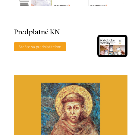
Predplatné KN
Staňte sa predplatiteľom