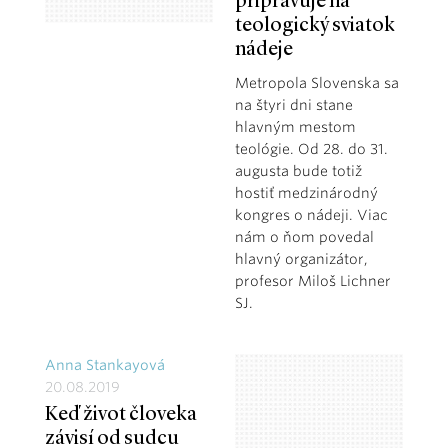
pripravuje na
teologický sviatok
nádeje
Metropola Slovenska sa
na štyri dni stane
hlavným mestom
teológie. Od 28. do 31.
augusta bude totiž
hostiť medzinárodný
kongres o nádeji. Viac
nám o ňom povedal
hlavný organizátor,
profesor Miloš Lichner
SJ.
Anna Stankayová
20.08.2019
Keď život človeka
závisí od sudcu