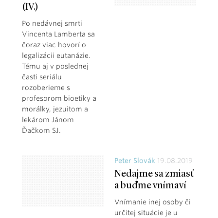
(IV.)
Po nedávnej smrti
Vincenta Lamberta sa
čoraz viac hovorí o
legalizácii eutanázie.
Tému aj v poslednej
časti seriálu
rozoberieme s
profesorom bioetiky a
morálky, jezuitom a
lekárom Jánom
Ďačkom SJ.
Peter Slovák
19.08.2019
Nedajme sa zmiasť
a buďme vnímaví
Vnímanie inej osoby či
určitej situácie je u