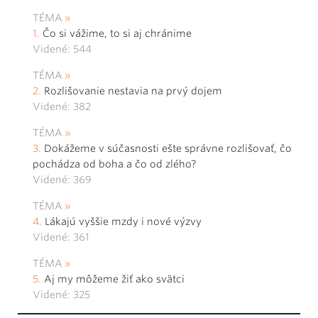
TÉMA
Čo si vážime, to si aj chránime
Videné: 544
TÉMA
Rozlišovanie nestavia na prvý dojem
Videné: 382
TÉMA
Dokážeme v súčasnosti ešte správne rozlišovať, čo
pochádza od boha a čo od zlého?
Videné: 369
TÉMA
Lákajú vyššie mzdy i nové výzvy
Videné: 361
TÉMA
Aj my môžeme žiť ako svätci
Videné: 325