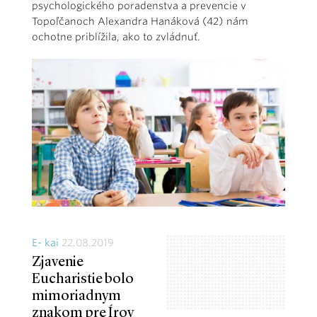
psychologického poradenstva a prevencie v
Topoľčanoch Alexandra Hanáková (42) nám
ochotne priblížila, ako to zvládnuť.
E- kai
22.08.2019
Zjavenie
Eucharistie bolo
mimoriadnym
znakom pre Írov