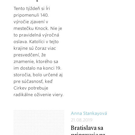
Tento týždeň si Íri
pripomenuli 140.
výročie zjavení v
mestečku Knock. Nie je
to pravidelná výročná
oslava. Katolíci v tejto
krajine sú čoraz viac
presvedčení, že
znamenie, ktorého sa
im dostalo na konci 19.
storočia, bolo určené aj
pre súčasnosť, keď
Cirkev potrebuje
radikálne oživenie viery.
Anna Stankayová
21.08.2019
Bratislava sa