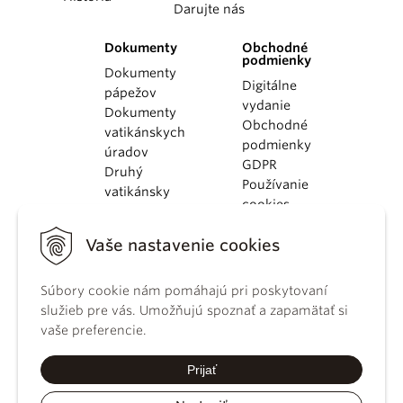
Darujte nás
Dokumenty
Obchodné
podmienky
Dokumenty
Digitálne
pápežov
vydanie
Dokumenty
Obchodné
vatikánskych
podmienky
úradov
GDPR
Druhý
Používanie
vatikánsky
cookies
koncil
Dokumenty
Vaše nastavenie cookies
KBS
Kódex
Súbory cookie nám pomáhajú pri poskytovaní
kánonického
služieb pre vás. Umožňujú spoznať a zapamätať si
práva
vaše preferencie.
Katechizmus
Katolíckej
Prijať
cirkvi