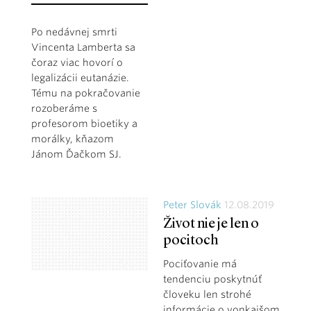
Po nedávnej smrti
Vincenta Lamberta sa
čoraz viac hovorí o
legalizácii eutanázie.
Tému na pokračovanie
rozoberáme s
profesorom bioetiky a
morálky, kňazom
Jánom Ďačkom SJ.
Peter Slovák
12.08.2019
Život nie je len o
pocitoch
Pociťovanie má
tendenciu poskytnúť
človeku len strohé
informácie o vonkajšom