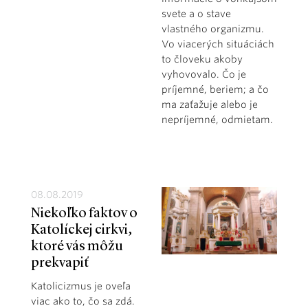
svete a o stave
vlastného organizmu.
Vo viacerých situáciách
to človeku akoby
vyhovovalo. Čo je
príjemné, beriem; a čo
ma zaťažuje alebo je
nepríjemné, odmietam.
08.08.2019
Niekoľko faktov o
Katolíckej cirkvi,
ktoré vás môžu
prekvapiť
Katolicizmus je oveľa
viac ako to, čo sa zdá.