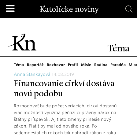
Téma
Téma
Reportáž
Rozhovor
Profil
Misie
Rodina
Poradňa
Mla
Anna Stankayová
14.08.2019
Financovanie cirkví dostáva
novú podobu
Rozhodovať bude počet veriacich, cirkvi dostanú
viac možností využitia peňazí či právny nárok na
štátny príspevok. Aj tieto zmeny prinesie nový
zákon. Platiť by mal od nového roka. Po
sedemdesiatich rokoch tak nahradí zákon z roku