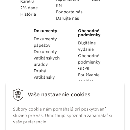
Kariéra
KN
2% dane
Podporte nás
História
Darujte nás
Dokumenty
Obchodné
podmienky
Dokumenty
Digitálne
pápežov
vydanie
Dokumenty
Obchodné
vatikánskych
podmienky
úradov
GDPR
Druhý
Používanie
vatikánsky
cookies
koncil
Dokumenty
Vaše nastavenie cookies
KBS
Kódex
kánonického
Súbory cookie nám pomáhajú pri poskytovaní
práva
služieb pre vás. Umožňujú spoznať a zapamätať si
Katechizmus
vaše preferencie.
Katolíckej