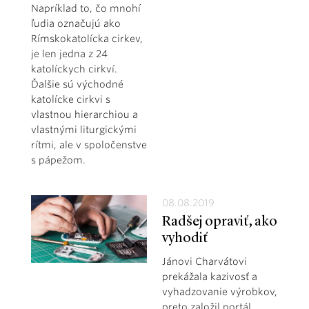
Napríklad to, čo mnohí
ľudia označujú ako
Rímskokatolícka cirkev,
je len jedna z 24
katolíckych cirkví.
Ďalšie sú východné
katolícke cirkvi s
vlastnou hierarchiou a
vlastnými liturgickými
rítmi, ale v spoločenstve
s pápežom.
08.08.2019
Radšej opraviť, ako
vyhodiť
Jánovi Charvátovi
prekážala kazivosť a
vyhadzovanie výrobkov,
preto založil portál