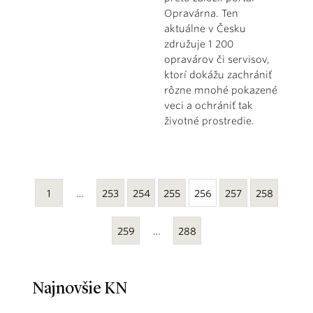
Opravárna. Ten
aktuálne v Česku
združuje 1 200
opravárov či servisov,
ktorí dokážu zachrániť
rôzne mnohé pokazené
veci a ochrániť tak
životné prostredie.
1
…
253
254
255
256
257
258
259
…
288
Najnovšie KN