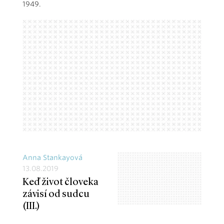
1949.
Anna Stankayová
13.08.2019
Keď život človeka
závisí od sudcu
(III.)