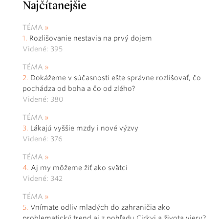
Najčítanejšie
TÉMA
Rozlišovanie nestavia na prvý dojem
Videné: 395
TÉMA
Dokážeme v súčasnosti ešte správne rozlišovať, čo
pochádza od boha a čo od zlého?
Videné: 380
TÉMA
Lákajú vyššie mzdy i nové výzvy
Videné: 376
TÉMA
Aj my môžeme žiť ako svätci
Videné: 342
TÉMA
Vnímate odliv mladých do zahraničia ako
problematický trend aj z pohľadu Cirkvi a života viery?