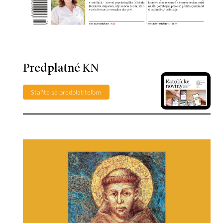
Predplatné KN
Staňte sa predplatiteľom