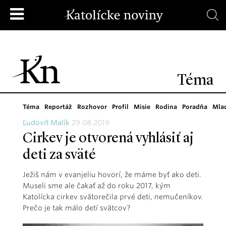
Téma
Téma
Reportáž
Rozhovor
Profil
Misie
Rodina
Poradňa
Mla
Ľudovít Malík
29.08.2019
Cirkev je otvorená vyhlásiť aj
deti za sväté
Ježiš nám v evanjeliu hovorí, že máme byť ako deti.
Museli sme ale čakať až do roku 2017, kým
Katolícka cirkev svätorečila prvé deti, nemučeníkov.
Prečo je tak málo detí svätcov?