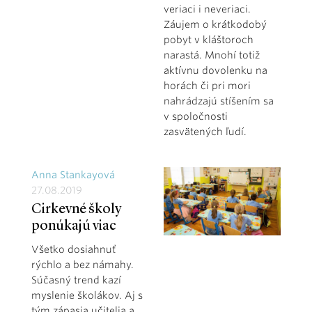
veriaci i neveriaci.
Záujem o krátkodobý
pobyt v kláštoroch
narastá. Mnohí totiž
aktívnu dovolenku na
horách či pri mori
nahrádzajú stíšením sa
v spoločnosti
zasvätených ľudí.
Anna Stankayová
27.08.2019
Cirkevné školy
ponúkajú viac
Všetko dosiahnuť
rýchlo a bez námahy.
Súčasný trend kazí
myslenie školákov. Aj s
tým zápasia učitelia a