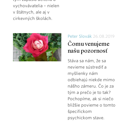
vychovávatelia – nielen
v štátnych, ale aj v
cirkevných školách.
Peter Slovák
26.08.2019
Čomu venujeme
našu pozornosť
Stáva sa nám, že sa
nevieme sústrediť a
myšlienky nám
odbiehajú niekde mimo
nášho zámeru. Čo je za
tým a prečo je to tak?
Pochopíme, ak si niečo
bližšie povieme o tomto
špecifickom
psychickom stave.