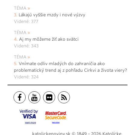
TÉMA
Lákajú vyššie mzdy i nové výzvy
Videné: 377
TÉMA
Aj my môžeme žiť ako svätci
Videné: 343
TÉMA
Vnímate odliv mladých do zahraničia ako
problematický trend aj z pohľadu Cirkvi a života viery?
Videné: 324
katolickenoviny.sk © 1849 - 2026 Katolícke