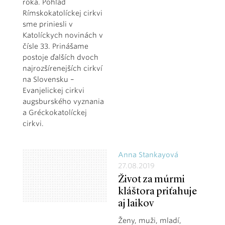
roka. Pohľad
Rímskokatolíckej cirkvi
sme priniesli v
Katolíckych novinách v
čísle 33. Prinášame
postoje ďalších dvoch
najrozšírenejších cirkví
na Slovensku –
Evanjelickej cirkvi
augsburského vyznania
a Gréckokatolíckej
cirkvi.
Anna Stankayová
27.08.2019
Život za múrmi
kláštora priťahuje
aj laikov
Ženy, muži, mladí,