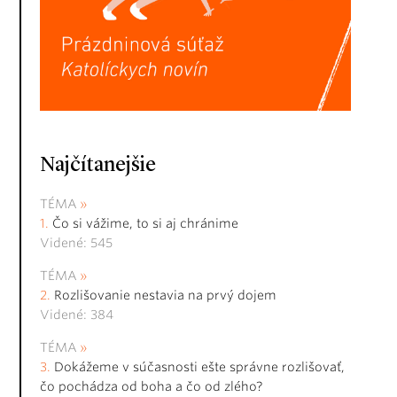
Najčítanejšie
TÉMA
Čo si vážime, to si aj chránime
Videné: 545
TÉMA
Rozlišovanie nestavia na prvý dojem
Videné: 384
TÉMA
Dokážeme v súčasnosti ešte správne rozlišovať,
čo pochádza od boha a čo od zlého?