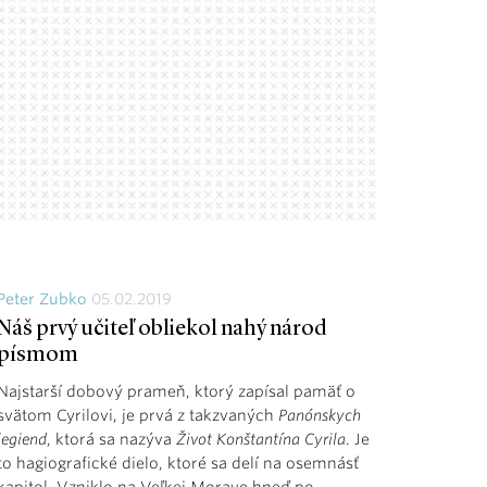
Peter Zubko
05.02.2019
Náš prvý učiteľ obliekol nahý národ
písmom
Najstarší dobový prameň, ktorý zapísal pamäť o
svätom Cyrilovi, je prvá z takzvaných
Panónskych
legiend
, ktorá sa nazýva
Život Konštantína Cyrila
. Je
to hagiografické dielo, ktoré sa delí na osemnásť
kapitol. Vzniklo na Veľkej Morave hneď po