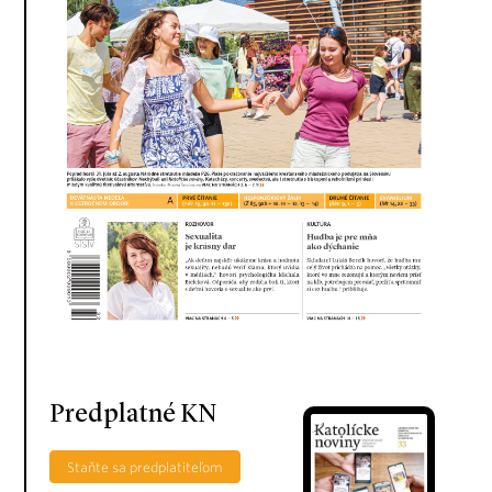
Predplatné KN
Staňte sa predplatiteľom