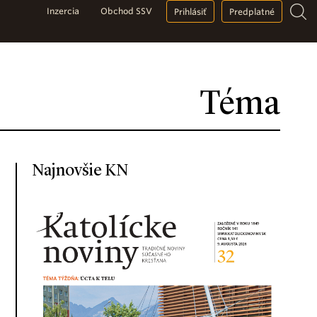
Inzercia
Obchod SSV
Prihlásiť
Predplatné
Téma
Najnovšie KN