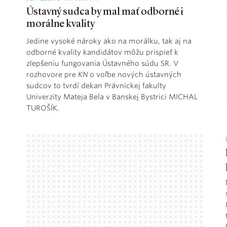
Ústavný sudca by mal mať odborné i
morálne kvality
Jedine vysoké nároky ako na morálku, tak aj na
odborné kvality kandidátov môžu prispieť k
zlepšeniu fungovania Ústavného súdu SR. V
rozhovore pre
KN
o voľbe nových ústavných
sudcov to tvrdí dekan Právnickej fakulty
Univerzity Mateja Bela v Banskej Bystrici MICHAL
TUROŠÍK.