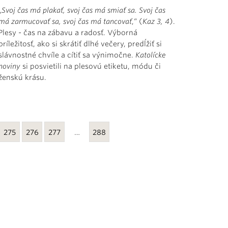
„
Svoj čas má plakať, svoj čas má smiať sa. Svoj čas
má zarmucovať sa, svoj čas má tancovať
,“ (
Kaz 3, 4
).
Plesy - čas na zábavu a radosť. Výborná
príležitosť, ako si skrátiť dlhé večery, predĺžiť si
slávnostné chvíle a cítiť sa výnimočne.
Katolícke
noviny
si posvietili na plesovú etiketu, módu či
ženskú krásu.
275
276
277
…
288