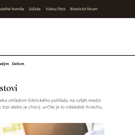
deľné homílie
Súťaže
Video/Foto
Bioetické fórum
adým
Deťom
stovi
veka ohľadom biblického pohľadu na vzťah medzi
trpí alebo je chorý, určite je to následok hriechu,