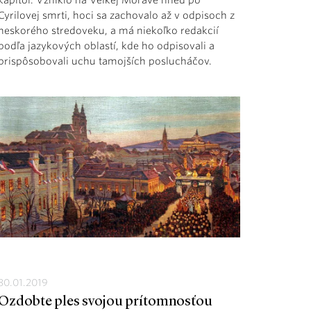
Cyrilovej smrti, hoci sa zachovalo až v odpisoch z
neskorého stredoveku, a má niekoľko redakcií
podľa jazykových oblastí, kde ho odpisovali a
prispôsobovali uchu tamojších poslucháčov.
30.01.2019
Ozdobte ples svojou prítomnosťou