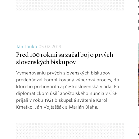
Ján Lauko
05.02.2019
Pred 100 rokmi sa začal boj o prvých
slovenských biskupov
Vymenovaniu prvých slovenských biskupov
predchádzal komplikovaný výberový proces, do
ktorého prehovorila aj československá vláda. Po
diplomatickom úsilí apoštolského nuncia v ČSR
prijali v roku 1921 biskupské svätenie Karol
Kmeťko, Ján Vojtaššák a Marián Blaha.