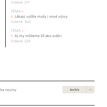
Videné: 371
TÉMA
Lákajú vyššie mzdy i nové výzvy
Videné: 364
TÉMA
Aj my môžeme žiť ako svätci
Videné: 329
cke noviny
Archív