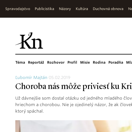
Spravodajstvo
Publicistika
Názory
Kultúra
Duchovná obnova
Ne
Téma
Reportáž
Rozhovor
Profil
Misie
Rodina
Poradňa
Ml
Ľubomír Majtán
05.02.2019
Choroba nás môže priviesť ku Kri
Už dávnejšie som dostal otázku od jedného mladého člo
hriechom a chorobou. Nie je ojedinelý názor, že ak človek 
ktorý spáchal.