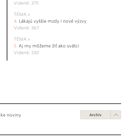
Videné: 375
TÉMA
Lákajú vyššie mzdy i nové výzvy
Videné: 367
TÉMA
Aj my môžeme žiť ako svätci
Videné: 330
cke noviny
Archív