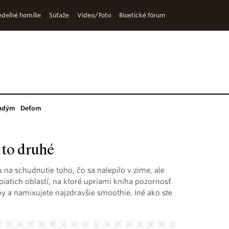
deľné homílie
Súťaže
Video/Foto
Bioetické fórum
adým
Deťom
 to druhé
na schudnutie toho, čo sa nalepilo v zime, ale
 piatich oblastí, na ktoré upriami kniha pozornosť
opy a namixujete najzdravšie smoothie. Iné ako ste