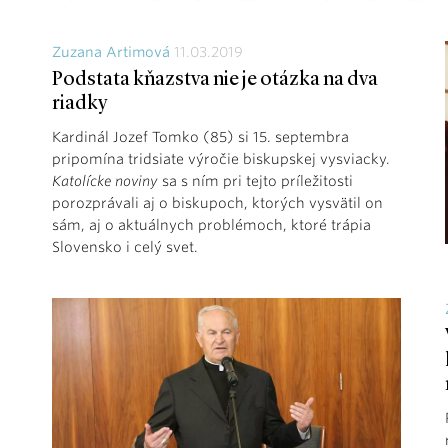
Zuzana Artimová
11.03.2019
Podstata kňazstva nie je otázka na dva
riadky
Kardinál Jozef Tomko (85) si 15. septembra
pripomína tridsiate výročie biskupskej vysviacky.
Katolícke noviny
sa s ním pri tejto príležitosti
porozprávali aj o biskupoch, ktorých vysvätil on
sám, aj o aktuálnych problémoch, ktoré trápia
Slovensko i celý svet.