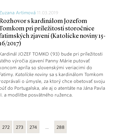
Zuzana Artimová
11.03.2019
Rozhovor s kardinálom Jozefom
Tomkom pri príležitosti storočnice
fatimských zjavení (Katolícke noviny 15-
16/2017)
Kardinál JOZEF TOMKO (93) bude pri príležitosti
stého výročia zjavení Panny Márie putovať
koncom apríla so slovenskými veriacimi do
Fatimy.
Katolícke noviny
sa s kardinálom Tomkom
rozprávali o úmysle, za ktorý chce obetovať svoju
púť do Portugalska, ale aj o atentáte na Jána Pavla
II. a modlitbe posvätného ruženca.
272
273
274
…
288