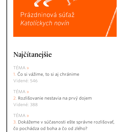
Najčítanejšie
TÉMA
Čo si vážime, to si aj chránime
Videné: 546
TÉMA
Rozlišovanie nestavia na prvý dojem
Videné: 388
TÉMA
Dokážeme v súčasnosti ešte správne rozlišovať,
čo pochádza od boha a čo od zlého?