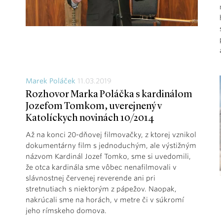
Marek Poláček
11.03.2019
Rozhovor Marka Poláčka s kardinálom
Jozefom Tomkom, uverejnený v
Katolíckych novinách 10/2014
Až na konci 20-dňovej filmovačky, z ktorej vznikol
dokumentárny film s jednoduchým, ale výstižným
názvom Kardinál Jozef Tomko, sme si uvedomili,
že otca kardinála sme vôbec nenafilmovali v
slávnostnej červenej reverende ani pri
stretnutiach s niektorým z pápežov. Naopak,
nakrúcali sme na horách, v metre či v súkromí
jeho rímskeho domova.