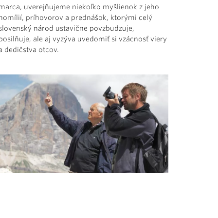
marca, uverejňujeme niekoľko myšlienok z jeho
homílií, príhovorov a prednášok, ktorými celý
slovenský národ ustavične povzbudzuje,
posilňuje, ale aj vyzýva uvedomiť si vzácnosť viery
a dedičstva otcov.