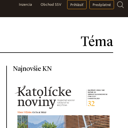
Inzercia
Obchod SSV
Prihlásiť
Predplatné
Téma
Najnovšie KN