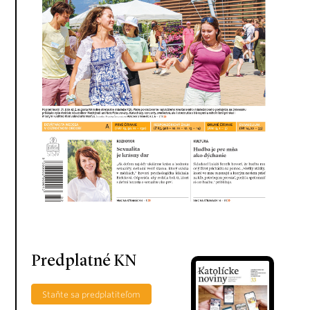
Predplatné KN
Staňte sa predplatiteľom