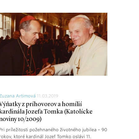
Zuzana Artimová
11.03.2019
Výňatky z príhovorov a homílií
kardinála Jozefa Tomka (Katolícke
noviny 10/2009)
Pri príležitosti požehnaného životného jubilea – 90
rokov, ktoré kardinál Jozef Tomko oslávi 11.