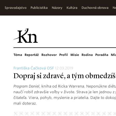
Spravodajstvo
Publicistika
Názory
Kultúra
Duchovná obnova
Ne
Téma
Reportáž
Rozhovor
Profil
Misie
Rodina
Poradňa
Ml
Františka Čačková OSF
12.03.2019
Dopraj si zdravé, a tým obmedzíš
Program Daniel
, kniha od Ricka Warrena. Neponúkne diétu 
naučí robiť zdravšie voľby v živote. Strava je len jednou z
čitateľa. Viera, pohyb, myslenie a priatelia. Dajte to dok
mali doteraz.