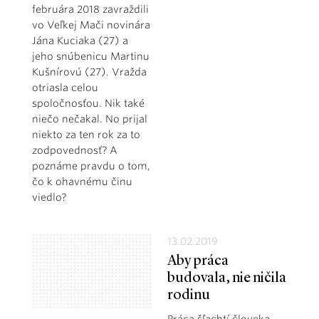
februára 2018 zavraždili
vo Veľkej Mači novinára
Jána Kuciaka (27) a
jeho snúbenicu Martinu
Kušnírovú (27). Vražda
otriasla celou
spoločnosťou. Nik také
niečo nečakal. No prijal
niekto za ten rok za to
zodpovednosť? A
poznáme pravdu o tom,
čo k ohavnému činu
viedlo?
13.02.2019
Aby práca
budovala, nie ničila
rodinu
Práca šľachtí človeka -