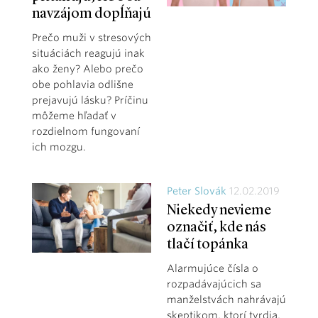
navzájom dopĺňajú
Prečo muži v stresových
situáciách reagujú inak
ako ženy? Alebo prečo
obe pohlavia odlišne
prejavujú lásku? Príčinu
môžeme hľadať v
rozdielnom fungovaní
ich mozgu.
Peter Slovák
12.02.2019
Niekedy nevieme
označiť, kde nás
tlačí topánka
Alarmujúce čísla o
rozpadávajúcich sa
manželstvách nahrávajú
skeptikom, ktorí tvrdia,