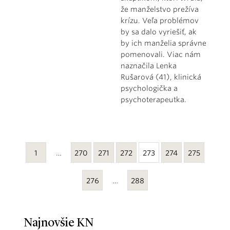
že manželstvo prežíva
krízu. Veľa problémov
by sa dalo vyriešiť, ak
by ich manželia správne
pomenovali. Viac nám
naznačila Lenka
Rušarová (41), klinická
psychologička a
psychoterapeutka.
1
…
270
271
272
273
274
275
276
…
288
Najnovšie KN