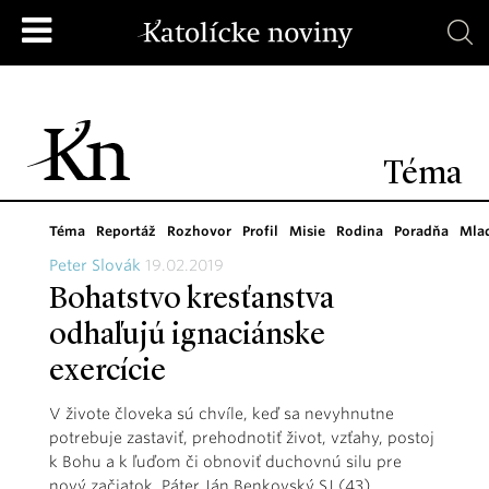
Téma
Téma
Reportáž
Rozhovor
Profil
Misie
Rodina
Poradňa
Mla
Peter Slovák
19.02.2019
Bohatstvo kresťanstva
odhaľujú ignaciánske
exercície
V živote človeka sú chvíle, keď sa nevyhnutne
potrebuje zastaviť, prehodnotiť život, vzťahy, postoj
k Bohu a k ľuďom či obnoviť duchovnú silu pre
nový začiatok. Páter Ján Benkovský SJ (43),