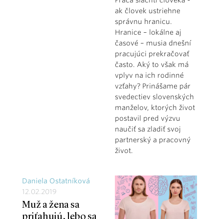
ak človek ustriehne
správnu hranicu.
Hranice – lokálne aj
časové – musia dnešní
pracujúci prekračovať
často. Aký to však má
vplyv na ich rodinné
vzťahy? Prinášame pár
svedectiev slovenských
manželov, ktorých život
postavil pred výzvu
naučiť sa zladiť svoj
partnerský a pracovný
život.
Daniela Ostatníková
12.02.2019
Muž a žena sa
priťahujú, lebo sa