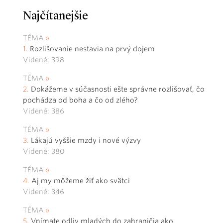
Najčítanejšie
TÉMA
Rozlišovanie nestavia na prvý dojem
Videné: 398
TÉMA
Dokážeme v súčasnosti ešte správne rozlišovať, čo
pochádza od boha a čo od zlého?
Videné: 386
TÉMA
Lákajú vyššie mzdy i nové výzvy
Videné: 380
TÉMA
Aj my môžeme žiť ako svätci
Videné: 346
TÉMA
Vnímate odliv mladých do zahraničia ako