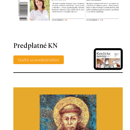
Predplatné KN
Staňte sa predplatiteľom