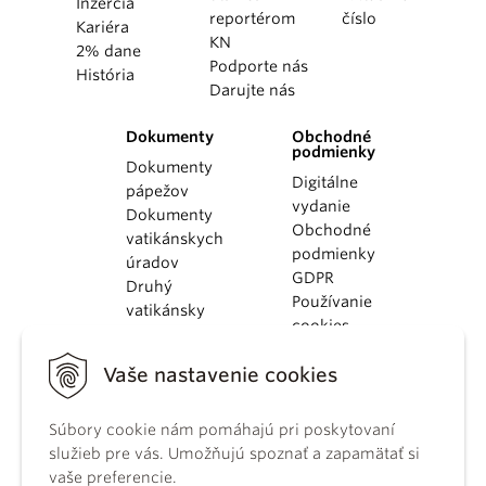
Inzercia
reportérom
číslo
Kariéra
KN
2% dane
Podporte nás
História
Darujte nás
Dokumenty
Obchodné
podmienky
Dokumenty
Digitálne
pápežov
vydanie
Dokumenty
Obchodné
vatikánskych
podmienky
úradov
GDPR
Druhý
Používanie
vatikánsky
cookies
koncil
Dokumenty
Vaše nastavenie cookies
KBS
Kódex
Súbory cookie nám pomáhajú pri poskytovaní
kánonického
služieb pre vás. Umožňujú spoznať a zapamätať si
práva
vaše preferencie.
Katechizmus