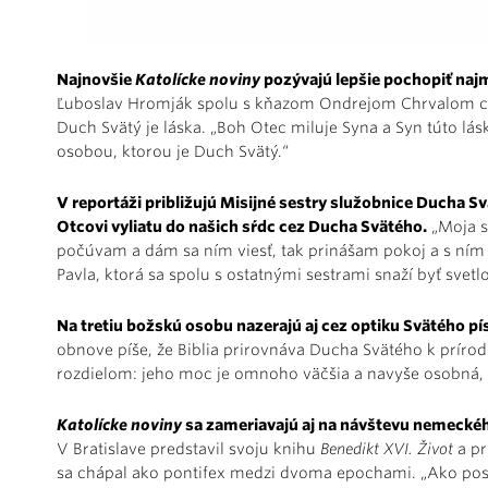
Najnovšie
Katolícke noviny
pozývajú lepšie pochopiť naj
Ľuboslav Hromják spolu s kňazom Ondrejom Chrvalom cez j
Duch Svätý je láska. „Boh Otec miluje Syna a Syn túto lásk
osobou, ktorou je Duch Svätý.“
V reportáži približujú Misijné sestry služobnice Ducha Sv
Otcovi vyliatu do našich sŕdc cez Ducha Svätého.
„Moja s
počúvam a dám sa ním viesť, tak prinášam pokoj a s ním p
Pavla, ktorá sa spolu s ostatnými sestrami snaží byť svet
Na tretiu božskú osobu nazerajú aj cez optiku Svätého p
obnove píše, že Biblia prirovnáva Ducha Svätého k prír
rozdielom: jeho moc je omnoho väčšia a navyše osobná, 
Katolícke noviny
sa zameriavajú aj na návštevu nemeckéh
V Bratislave predstavil svoju knihu
Benedikt XVI. Život
a pr
sa chápal ako pontifex medzi dvoma epochami. „Ako posl