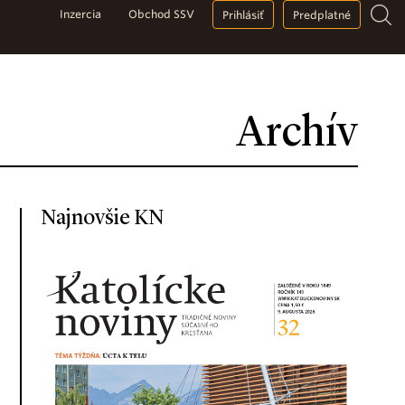
Inzercia
Obchod SSV
Prihlásiť
Predplatné
Archív
Najnovšie KN