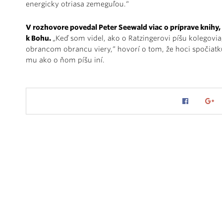
energicky otriasa zemeguľou.“
V rozhovore povedal Peter Seewald viac o príprave knihy
k Bohu.
„Keď som videl, ako o Ratzingerovi píšu kolegovia
obrancom obrancu viery,“ hovorí o tom, že hoci spočiat
mu ako o ňom píšu iní.