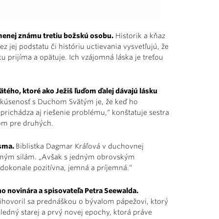
menej známu tretiu božskú osobu.
Historik a kňaz
ej podstatu či históriu uctievania vysvetľujú, že
u prijíma a opätuje. Ich vzájomná láska je treťou
ätého, ktoré ako Ježiš ľuďom ďalej dávajú lásku
kúsenosť s Duchom Svätým je, že keď ho
richádza aj riešenie problému,“ konštatuje sestra
lom pre druhých.
ísma.
Biblistka Dagmar Kráľová v duchovnej
odným silám. „Avšak s jedným obrovským
dokonale pozitívna, jemná a príjemná.“
o novinára a spisovateľa Petra Seewalda.
ihovoril sa prednáškou o bývalom pápežovi, ktorý
edný starej a prvý novej epochy, ktorá práve