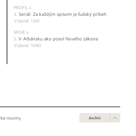
PROFIL
Seriál: Za každým spisom je ľudský príbeh
Videné: 1341
MISIE
V Albánsku ako posol Nového zákona
Videné: 1040
cke noviny
Archív