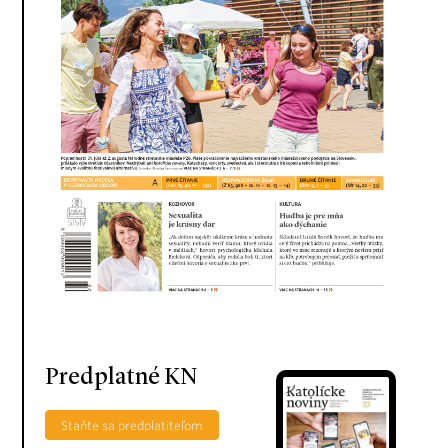
Predplatné KN
Staňte sa predplatiteľom