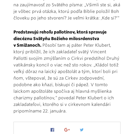
na zaujímavosť zo Svätého písma: „Všimli ste si, aká
je vôbec prvá otázka, ktorú podľa Biblie položil Boh
človeku po jeho stvorení? Je veľmi krátka: ,Kde si?‘“
Predstavujú rehoľu pallotínov, ktorá spravuje
diecéznu Svätyňu Božieho milosrdenstva
v Smižanoch.
Pôsobí tam aj páter Peter Klubert,
ktorý priblížil, že ich zakladateľ svätý Vincent
Pallotti svojím zmýšľaním o Cirkvi predstihol Druhý
vatikánsky koncil o viac než sto rokov. „Kládol totiž
veľký dôraz na laický apoštolát a tým, ktorí boli pri
ňom, vštepoval, že sú za Cirkev zodpovední,
podobne ako kňazi, biskupi či pápež. V tomto
laickom apoštoláte spočíva aj hlavná myšlienka
charizmy pallotínov,“ povedal Peter Klubert o ich
zakladateľovi, ktorého si v cirkevnom kalendári
pripomíname 22. januára.