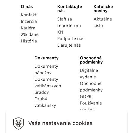
O nás
Kontaktujte
Katolícke
nás
noviny
Kontakt
Staň sa
Aktuálne
Inzercia
reportérom
číslo
Kariéra
KN
2% dane
Podporte nás
História
Darujte nás
Dokumenty
Obchodné
podmienky
Dokumenty
Digitálne
pápežov
vydanie
Dokumenty
Obchodné
vatikánskych
podmienky
úradov
GDPR
Druhý
Používanie
vatikánsky
cookies
koncil
Dokumenty
Vaše nastavenie cookies
KBS
Kódex