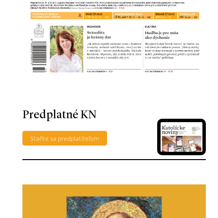
Predplatné KN
Staňte sa predplatiteľom