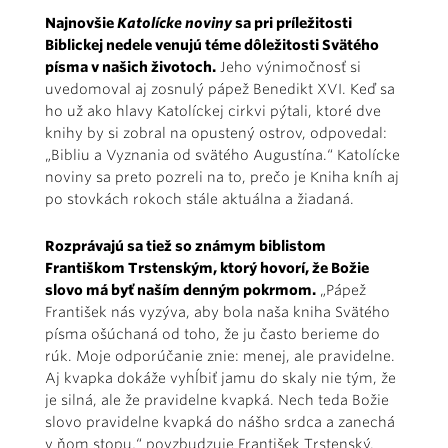
Najnovšie
Katolícke noviny
sa pri príležitosti
Biblickej nedele venujú téme dôležitosti Svätého
písma v našich životoch.
Jeho výnimočnosť si
uvedomoval aj zosnulý pápež Benedikt XVI. Keď sa
ho už ako hlavy Katolíckej cirkvi pýtali, ktoré dve
knihy by si zobral na opustený ostrov, odpovedal:
„Bibliu a Vyznania od svätého Augustína.“ Katolícke
noviny sa preto pozreli na to, prečo je Kniha kníh aj
po stovkách rokoch stále aktuálna a žiadaná.
Rozprávajú sa tiež so známym biblistom
Františkom Trstenským, ktorý hovorí, že Božie
slovo má byť naším denným pokrmom.
„Pápež
František nás vyzýva, aby bola naša kniha Svätého
písma ošúchaná od toho, že ju často berieme do
rúk. Moje odporúčanie znie: menej, ale pravidelne.
Aj kvapka dokáže vyhĺbiť jamu do skaly nie tým, že
je silná, ale že pravidelne kvapká. Nech teda Božie
slovo pravidelne kvapká do nášho srdca a zanechá
v ňom stopu,“ povzbudzuje František Trstenský.