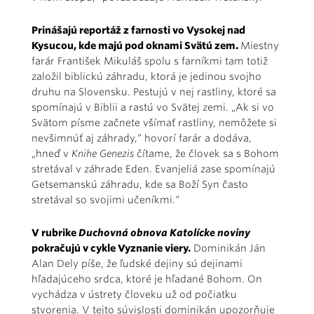
Prinášajú reportáž z farnosti vo Vysokej nad
Kysucou, kde majú pod oknami Svätú zem.
Miestny
farár František Mikuláš spolu s farníkmi tam totiž
založil biblickú záhradu, ktorá je jedinou svojho
druhu na Slovensku. Pestujú v nej rastliny, ktoré sa
spomínajú v Biblii a rastú vo Svätej zemi. „Ak si vo
Svätom písme začnete všímať rastliny, nemôžete si
nevšimnúť aj záhrady,“ hovorí farár a dodáva,
„hneď v
Knihe Genezis
čítame, že človek sa s Bohom
stretával v záhrade Eden. Evanjeliá zase spomínajú
Getsemanskú záhradu, kde sa Boží Syn často
stretával so svojimi učeníkmi.“
V rubrike
Duchovná obnova Katolícke noviny
pokračujú v cykle Vyznanie viery.
Dominikán Ján
Alan Dely píše, že ľudské dejiny sú dejinami
hľadajúceho srdca, ktoré je hľadané Bohom. On
vychádza v ústrety človeku už od počiatku
stvorenia. V tejto súvislosti dominikán upozorňuje