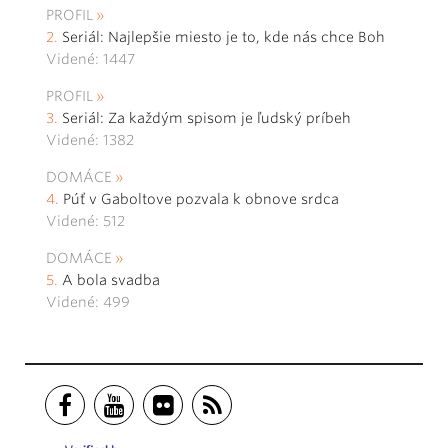
PROFIL
Seriál: Najlepšie miesto je to, kde nás chce Boh
Videné: 1447
PROFIL
Seriál: Za každým spisom je ľudský príbeh
Videné: 1382
DOMÁCE
Púť v Gaboltove pozvala k obnove srdca
Videné: 512
DOMÁCE
A bola svadba
Videné: 499