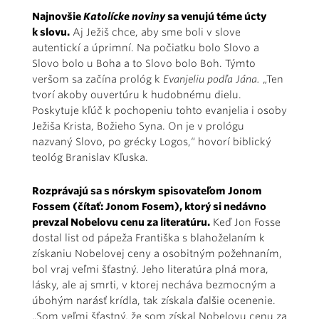
Najnovšie
Katolícke noviny
sa venujú téme úcty
k slovu.
Aj Ježiš chce, aby sme boli v slove
autentickí a úprimní. Na počiatku bolo Slovo a
Slovo bolo u Boha a to Slovo bolo Boh. Týmto
veršom sa začína prológ k
Evanjeliu podľa Jána.
„Ten
tvorí akoby ouvertúru k hudobnému dielu.
Poskytuje kľúč k pochopeniu tohto evanjelia i osoby
Ježiša Krista, Božieho Syna. On je v prológu
nazvaný Slovo, po grécky Logos,“ hovorí biblický
teológ Branislav Kľuska.
Rozprávajú sa s nórskym spisovateľom Jonom
Fossem (čítať: Jonom Fosem), ktorý si nedávno
prevzal Nobelovu cenu za literatúru.
Keď Jon Fosse
dostal list od pápeža Františka s blahoželaním k
získaniu Nobelovej ceny a osobitným požehnaním,
bol vraj veľmi šťastný. Jeho literatúra plná mora,
lásky, ale aj smrti, v ktorej necháva bezmocným a
úbohým narásť krídla, tak získala ďalšie ocenenie.
„Som veľmi šťastný, že som získal Nobelovu cenu za