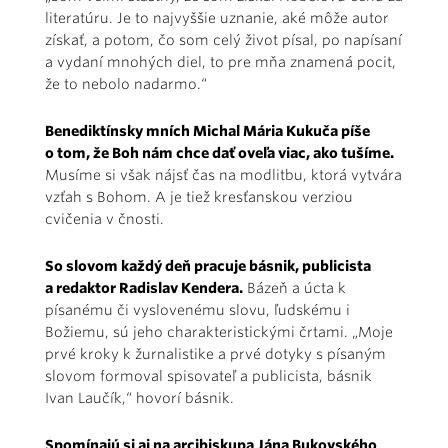
literatúru. Je to najvyššie uznanie, aké môže autor
získať, a potom, čo som celý život písal, po napísaní
a vydaní mnohých diel, to pre mňa znamená pocit,
že to nebolo nadarmo.“
Benediktínsky mních Michal Mária Kukuča píše
o tom, že Boh nám chce dať oveľa viac, ako tušíme.
Musíme si však nájsť čas na modlitbu, ktorá vytvára
vzťah s Bohom. A je tiež kresťanskou verziou
cvičenia v čnosti.
So slovom každý deň pracuje básnik, publicista
a redaktor Radislav Kendera.
Bázeň a úcta k
písanému či vyslovenému slovu, ľudskému i
Božiemu, sú jeho charakteristickými črtami. „Moje
prvé kroky k žurnalistike a prvé dotyky s písaným
slovom formoval spisovateľ a publicista, básnik
Ivan Laučík,“ hovorí básnik.
Spomínajú si aj na arcibiskupa Jána Bukovského