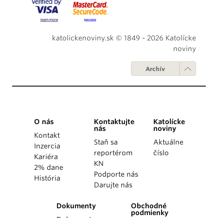
katolickenoviny.sk © 1849 - 2026 Katolícke
noviny
Archív
O nás
Kontaktujte
Katolícke
nás
noviny
Kontakt
Staň sa
Aktuálne
Inzercia
reportérom
číslo
Kariéra
KN
2% dane
Podporte nás
História
Darujte nás
Dokumenty
Obchodné
podmienky