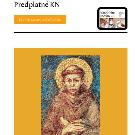
Predplatné KN
Staňte sa predplatiteľom