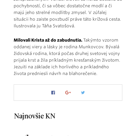
pochybností, či sa vôbec dostatočne modlí a či
majú jeho strelné modlitby zmysel. V zúfalej
situácii ho zaiste povzbudí práve táto krížová cesta.
Ilustrovala ju Táňa Svatošová.
Milovali Krista až do zabudnutia.
Takýmto vzorom
oddanej viery a lásky je rodina Munkovcov. Bývalá
židovská rodina, ktorá počas druhej svetovej vojny
prijala krst a žila príkladným kresťanským životom.
Jezuiti na základe ich horlivého a príkladného
života predniesli návrh na blahorečenie.
Najnovšie KN