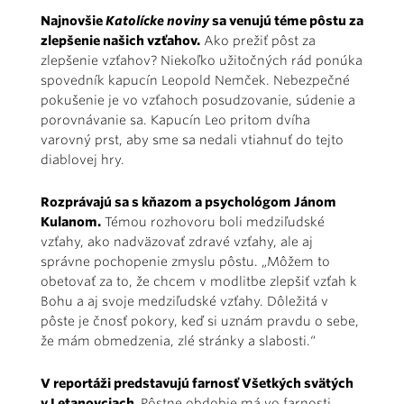
Najnovšie
Katolícke noviny
sa venujú téme pôstu za
zlepšenie našich vzťahov.
Ako prežiť pôst za
zlepšenie vzťahov? Niekoľko užitočných rád ponúka
spovedník kapucín Leopold Nemček. Nebezpečné
pokušenie je vo vzťahoch posudzovanie, súdenie a
porovnávanie sa. Kapucín Leo pritom dvíha
varovný prst, aby sme sa nedali vtiahnuť do tejto
diablovej hry.
Rozprávajú sa s kňazom a psychológom Jánom
Kulanom.
Témou rozhovoru boli medziľudské
vzťahy, ako nadväzovať zdravé vzťahy, ale aj
správne pochopenie zmyslu pôstu. „Môžem to
obetovať za to, že chcem v modlitbe zlepšiť vzťah k
Bohu a aj svoje medziľudské vzťahy. Dôležitá v
pôste je čnosť pokory, keď si uznám pravdu o sebe,
že mám obmedzenia, zlé stránky a slabosti.“
V reportáži predstavujú farnosť Všetkých svätých
v Letanovciach.
Pôstne obdobie má vo farnosti