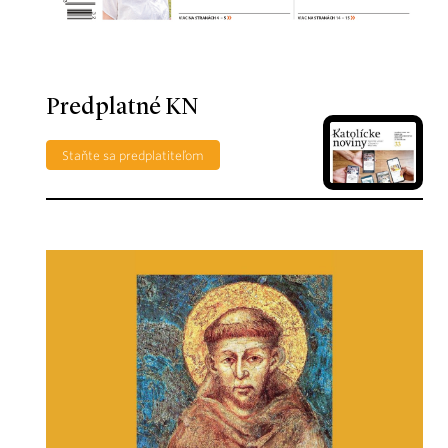
Predplatné KN
Staňte sa predplatiteľom