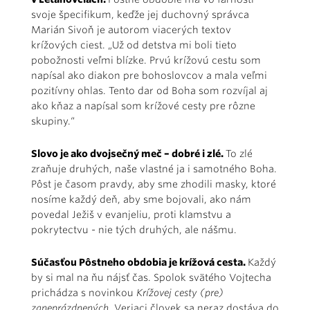
svoje špecifikum, keďže jej duchovný správca
Marián Sivoň je autorom viacerých textov
krížových ciest. „Už od detstva mi boli tieto
pobožnosti veľmi blízke. Prvú krížovú cestu som
napísal ako diakon pre bohoslovcov a mala veľmi
pozitívny ohlas. Tento dar od Boha som rozvíjal aj
ako kňaz a napísal som krížové cesty pre rôzne
skupiny.“
Slovo je ako dvojsečný meč – dobré i zlé.
To zlé
zraňuje druhých, naše vlastné ja i samotného Boha.
Pôst je časom pravdy, aby sme zhodili masky, ktoré
nosíme každý deň, aby sme bojovali, ako nám
povedal Ježiš v evanjeliu, proti klamstvu a
pokrytectvu - nie tých druhých, ale nášmu.
Súčasťou Pôstneho obdobia je krížová cesta.
Každý
by si mal na ňu nájsť čas. Spolok svätého Vojtecha
prichádza s novinkou
Krížovej cesty (pre)
zaneprázdnených.
Veriaci človek sa neraz dostáva do