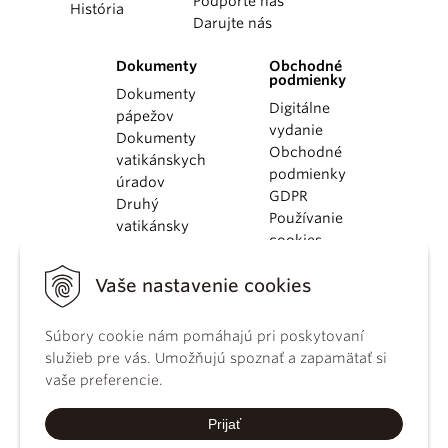
Podporte nás
História
Darujte nás
Dokumenty
Obchodné
podmienky
Dokumenty
Digitálne
pápežov
vydanie
Dokumenty
Obchodné
vatikánskych
podmienky
úradov
GDPR
Druhý
Používanie
vatikánsky
cookies
koncil
Dokumenty
Vaše nastavenie cookies
KBS
Kódex
Súbory cookie nám pomáhajú pri poskytovaní
kánonického
služieb pre vás. Umožňujú spoznať a zapamätať si
práva
vaše preferencie.
Katechizmus
Katolíckej
Prijať
cirkvi