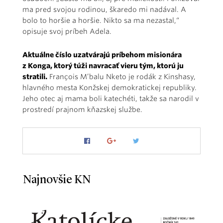
ma pred svojou rodinou, škaredo mi nadával. A
bolo to horšie a horšie. Nikto sa ma nezastal,“
opisuje svoj príbeh Adela.
Aktuálne číslo uzatvárajú príbehom misionára
z Konga, ktorý túži navracať vieru tým, ktorú ju
stratili.
François M’balu Nketo je rodák z Kinshasy,
hlavného mesta Konžskej demokratickej republiky.
Jeho otec aj mama boli katechéti, takže sa narodil v
prostredí prajnom kňazskej službe.
Najnovšie KN