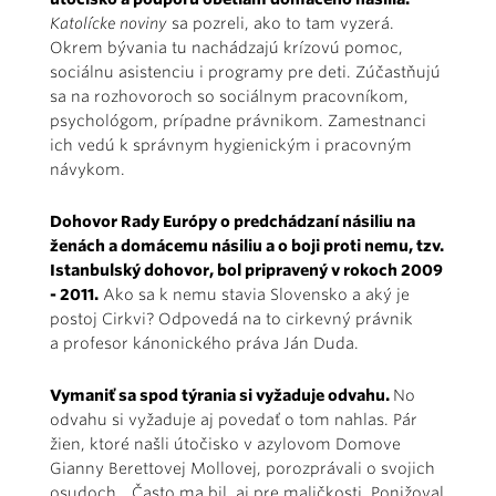
Katolícke noviny
sa pozreli, ako to tam vyzerá.
Okrem bývania tu nachádzajú krízovú pomoc,
sociálnu asistenciu i programy pre deti. Zúčastňujú
sa na rozhovoroch so sociálnym pracovníkom,
psychológom, prípadne právnikom. Zamestnanci
ich vedú k správnym hygienickým i pracovným
návykom.
Dohovor Rady Európy o predchádzaní násiliu na
ženách a domácemu násiliu a o boji proti nemu, tzv.
Istanbulský dohovor, bol pripravený v rokoch 2009
- 2011.
Ako sa k nemu stavia Slovensko a aký je
postoj Cirkvi? Odpovedá na to cirkevný právnik
a profesor kánonického práva Ján Duda.
Vymaniť sa spod týrania si vyžaduje odvahu.
No
odvahu si vyžaduje aj povedať o tom nahlas. Pár
žien, ktoré našli útočisko v azylovom Domove
Gianny Berettovej Mollovej, porozprávali o svojich
osudoch. „Často ma bil, aj pre maličkosti. Ponižoval