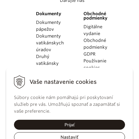
Darujte nás
Dokumenty
Obchodné
podmienky
Dokumenty
Digitálne
pápežov
vydanie
Dokumenty
Obchodné
vatikánskych
podmienky
úradov
GDPR
Druhý
Používanie
vatikánsky
cookies
koncil
Dokumenty
Vaše nastavenie cookies
KBS
Kódex
Súbory cookie nám pomáhajú pri poskytovaní
kánonického
služieb pre vás. Umožňujú spoznať a zapamätať si
práva
vaše preferencie.
Katechizmus
Katolíckej
Prijať
cirkvi
Nastaviť