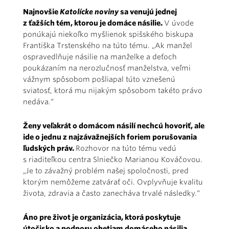
Najnovšie
Katolícke noviny
sa venujú jednej
z ťažších tém, ktorou je domáce násilie.
V úvode
ponúkajú niekoľko myšlienok spišského biskupa
Františka Trstenského na túto tému. „Ak manžel
ospravedlňuje násilie na manželke a deťoch
poukázaním na nerozlučnosť manželstva, veľmi
vážnym spôsobom pošliapal túto vznešenú
sviatosť, ktorá mu nijakým spôsobom takéto právo
nedáva.“
Ženy veľakrát o domácom násilí nechcú hovoriť, ale
ide o jednu z najzávažnejších foriem porušovania
ľudských práv.
Rozhovor na túto tému vedú
s riaditeľkou centra Slniečko Marianou Kováčovou.
„Je to závažný problém našej spoločnosti, pred
ktorým nemôžeme zatvárať oči. Ovplyvňuje kvalitu
života, zdravia a často zanecháva trvalé následky.“
Áno pre život je organizácia, ktorá poskytuje
útočisko a podporu obetiam domáceho násilia.