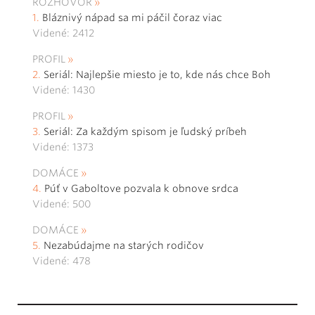
ROZHOVOR
Bláznivý nápad sa mi páčil čoraz viac
Videné: 2412
PROFIL
Seriál: Najlepšie miesto je to, kde nás chce Boh
Videné: 1430
PROFIL
Seriál: Za každým spisom je ľudský príbeh
Videné: 1373
DOMÁCE
Púť v Gaboltove pozvala k obnove srdca
Videné: 500
DOMÁCE
Nezabúdajme na starých rodičov
Videné: 478