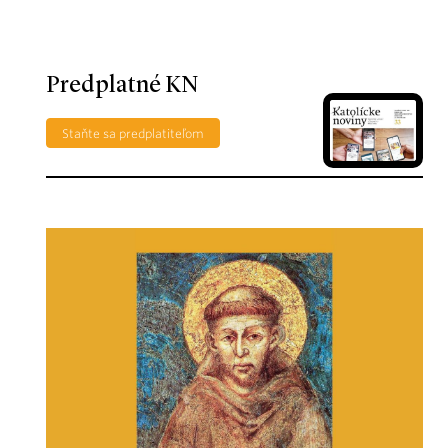
Predplatné KN
Staňte sa predplatiteľom