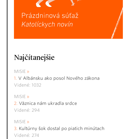
Najčítanejšie
MISIE
V Albánsku ako posol Nového zákona
Videné: 1032
MISIE
Väznica nám ukradla srdce
Videné: 294
MISIE
Kultúrny šok dostal po piatich minútach
Videné: 274