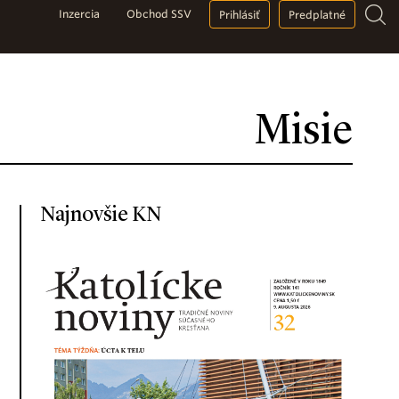
Inzercia
Obchod SSV
Prihlásiť
Predplatné
Misie
Najnovšie KN