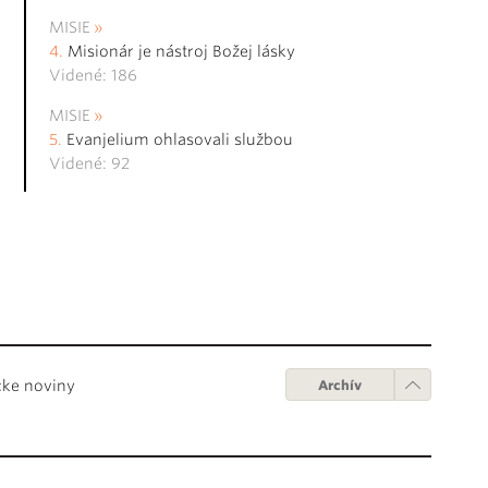
MISIE
Misionár je nástroj Božej lásky
Videné: 186
MISIE
Evanjelium ohlasovali službou
Videné: 92
cke noviny
Archív