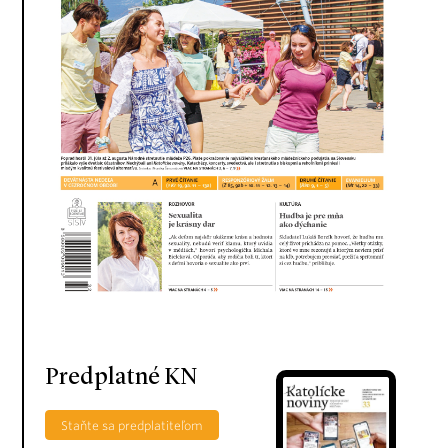
Predplatné KN
Staňte sa predplatiteľom