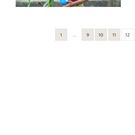
1
…
9
10
11
12