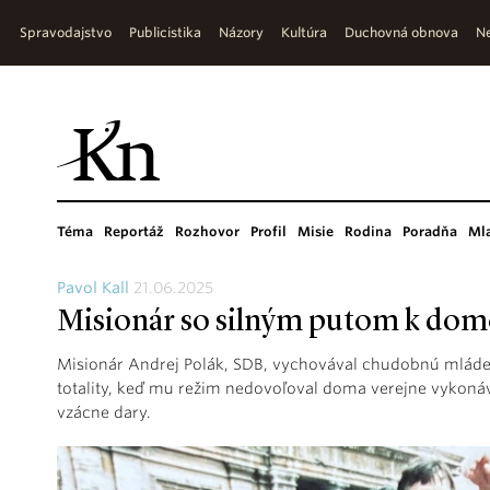
Spravodajstvo
Publicistika
Názory
Kultúra
Duchovná obnova
Ne
Téma
Reportáž
Rozhovor
Profil
Misie
Rodina
Poradňa
Ml
Pavol Kall
21.06.2025
Misionár so silným putom k dom
Misionár Andrej Polák, SDB, vychovával chudobnú mládež v
totality, keď mu režim nedovoľoval doma verejne vykoná
vzácne dary.