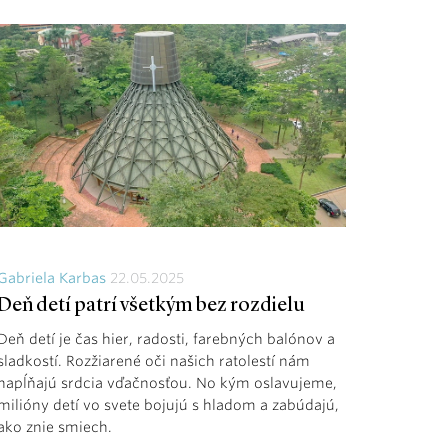
Gabriela Karbas
22.05.2025
Deň detí patrí všetkým bez rozdielu
Deň detí je čas hier, radosti, farebných balónov a
sladkostí. Rozžiarené oči našich ratolestí nám
napĺňajú srdcia vďačnosťou. No kým oslavujeme,
milióny detí vo svete bojujú s hladom a zabúdajú,
ako znie smiech.