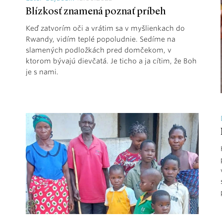
Blízkosť znamená poznať príbeh
Keď zatvorím oči a vrátim sa v myšlienkach do
Rwandy, vidím teplé popoludnie. Sedíme na
slamených podložkách pred domčekom, v
ktorom bývajú dievčatá. Je ticho a ja cítim, že Boh
je s nami.