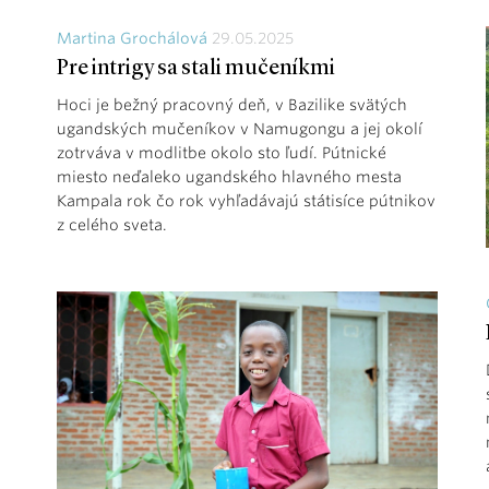
Martina Grochálová
29.05.2025
Pre intrigy sa stali mučeníkmi
Hoci je bežný pracovný deň, v Bazilike svätých
ugandských mučeníkov v Namugongu a jej okolí
zotrváva v modlitbe okolo sto ľudí. Pútnické
miesto neďaleko ugandského hlavného mesta
Kampala rok čo rok vyhľadávajú státisíce pútnikov
z celého sveta.