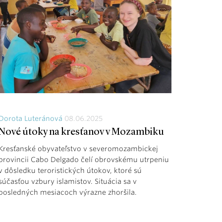
Dorota Luteránová
08.06.2025
Nové útoky na kresťanov v Mozambiku
Kresťanské obyvateľstvo v severomozambickej
provincii Cabo Delgado čelí obrovskému utrpeniu
v dôsledku teroristických útokov, ktoré sú
súčasťou vzbury islamistov. Situácia sa v
posledných mesiacoch výrazne zhoršila.