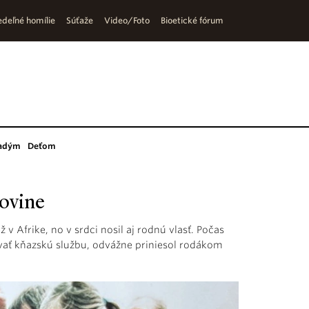
deľné homílie
Súťaže
Video/Foto
Bioetické fórum
adým
Deťom
ovine
 Afrike, no v srdci nosil aj rodnú vlasť. Počas
vať kňazskú službu, odvážne priniesol rodákom