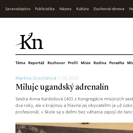
Spravodajstvo
Publicistika
Názory
Kultúra
Duchovná obnova
Ne
Téma
Reportáž
Rozhovor
Profil
Misie
Rodina
Poradňa
Ml
Martina Grochálová
11.05.2025
Miluje ugandský adrenalín
Sestra Anna Kardošová (40) z Kongregácie misijných sesti
dva roky, ale s krajinou a hlavne jej obyvateľmi je už úzk
profesionál, v škole sa s deťmi bez váhania zapojí do tanc