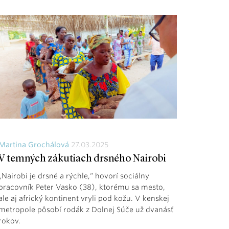
Martina Grochálová
27.03.2025
V temných zákutiach drsného Nairobi
„Nairobi je drsné a rýchle,“ hovorí sociálny
pracovník Peter Vasko (38), ktorému sa mesto,
ale aj africký kontinent vryli pod kožu. V kenskej
metropole pôsobí rodák z Dolnej Súče už dvanásť
rokov.