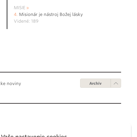
MISIE
Misionár je nástroj Božej lásky
Videné: 189
cke noviny
Archív
Obchodné podmienky
ápežov
Digitálne vydanie
Vaše nastavenie cookies