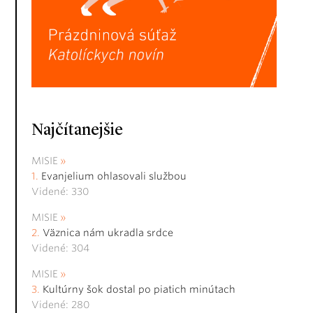
Najčítanejšie
MISIE
Evanjelium ohlasovali službou
Videné: 330
MISIE
Väznica nám ukradla srdce
Videné: 304
MISIE
Kultúrny šok dostal po piatich minútach
Videné: 280