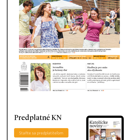
Predplatné KN
Staňte sa predplatiteľom