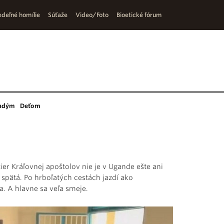
deľné homílie
Súťaže
Video/Foto
Bioetické fórum
adým
Deťom
er Kráľovnej apoštolov nie je v Ugande ešte ani
o spätá. Po hrboľatých cestách jazdí ako
a. A hlavne sa veľa smeje.