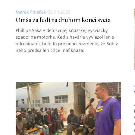
Marek Poláček
03.04.2025
Omša za ľudí na druhom konci sveta
Phillipe Saka v deň svojej kňazskej vysviacky
spadol na motorke. Keď z havárie vyviazol len s
odreninami, bolo to pre neho znamenie, že Boh z
neho predsa len chce mať kňaza.