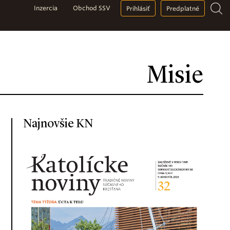
Inzercia
Obchod SSV
Prihlásiť
Predplatné
Misie
Najnovšie KN