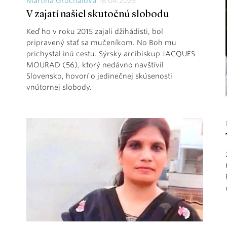
Martina Grochálová
16.04.2025
V zajatí našiel skutočnú slobodu
Keď ho v roku 2015 zajali džihádisti, bol
pripravený stať sa mučeníkom. No Boh mu
prichystal inú cestu. Sýrsky arcibiskup JACQUES
MOURAD (56), ktorý nedávno navštívil
Slovensko, hovorí o jedinečnej skúsenosti
vnútornej slobody.