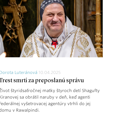
Dorota Luteránová
10.04.2025
Trest smrti za preposlanú správu
Život štyridsaťročnej matky štyroch detí Shagufty
Kiranovej sa obrátil naruby v deň, keď agenti
Federálnej vyšetrovacej agentúry vtrhli do jej
domu v Rawalpindi.