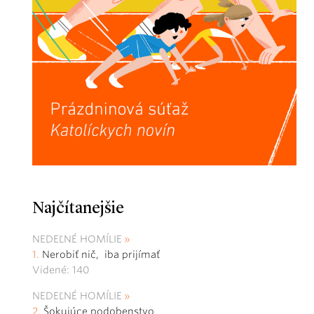
Najčítanejšie
NEDEĽNÉ HOMÍLIE
Nerobiť nič, iba prijímať
Videné: 140
NEDEĽNÉ HOMÍLIE
Šokujúce podobenstvo