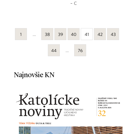
– C
1
…
38
39
40
41
42
43
44
…
76
Najnovšie KN