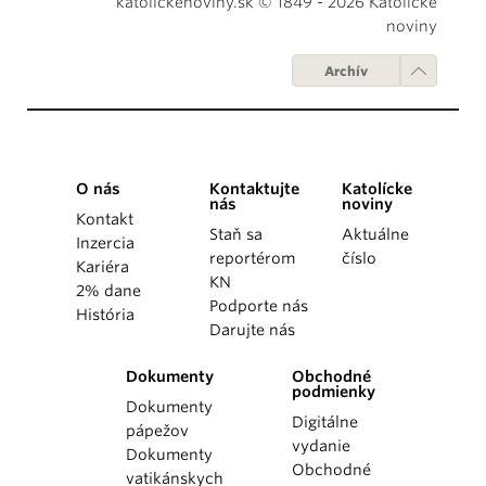
katolickenoviny.sk © 1849 - 2026 Katolícke
noviny
Archív
O nás
Kontaktujte
Katolícke
nás
noviny
Kontakt
Staň sa
Aktuálne
Inzercia
reportérom
číslo
Kariéra
KN
2% dane
Podporte nás
História
Darujte nás
Dokumenty
Obchodné
podmienky
Dokumenty
Digitálne
pápežov
vydanie
Dokumenty
Obchodné
vatikánskych