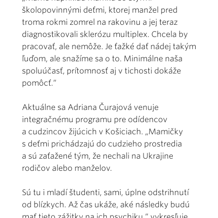
školopovinnými deťmi, ktorej manžel pred
troma rokmi zomrel na rakovinu a jej teraz
diagnostikovali sklerózu multiplex. Chcela by
pracovať, ale nemôže. Je ťažké dať nádej takým
ľuďom, ale snažíme sa o to. Minimálne naša
spoluúčasť, prítomnosť aj v tichosti dokáže
pomôcť.“
Aktuálne sa Adriana Čurajová venuje
integračnému programu pre odídencov
a cudzincov žijúcich v Košiciach. „Mamičky
s deťmi prichádzajú do cudzieho prostredia
a sú zaťažené tým, že nechali na Ukrajine
rodičov alebo manželov.
Sú tu i mladí študenti, sami, úplne odstrihnutí
od blízkych. Až čas ukáže, aké následky budú
mať tieto zážitky na ich psychiku,“ vykresľuje,