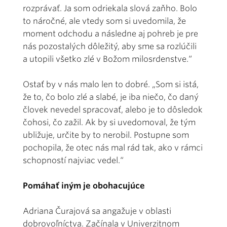
rozprávať. Ja som odriekala slová zaňho. Bolo
to náročné, ale vtedy som si uvedomila, že
moment odchodu a následne aj pohreb je pre
nás pozostalých dôležitý, aby sme sa rozlúčili
a utopili všetko zlé v Božom milosrdenstve.“
Ostať by v nás malo len to dobré. „Som si istá,
že to, čo bolo zlé a slabé, je iba niečo, čo daný
človek nevedel spracovať, alebo je to dôsledok
čohosi, čo zažil. Ak by si uvedomoval, že tým
ubližuje, určite by to nerobil. Postupne som
pochopila, že otec nás mal rád tak, ako v rámci
schopností najviac vedel.“
Pomáhať iným je obohacujúce
Adriana Čurajová sa angažuje v oblasti
dobrovoľníctva. Začínala v Univerzitnom