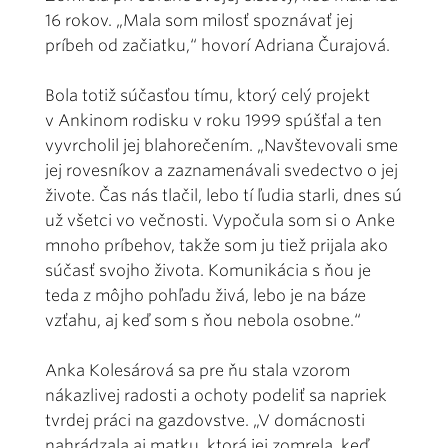
16 rokov. „Mala som milosť spoznávať jej
príbeh od začiatku,“ hovorí Adriana Čurajová.
Bola totiž súčasťou tímu, ktorý celý projekt
v Ankinom rodisku v roku 1999 spúšťal a ten
vyvrcholil jej blahorečením. „Navštevovali sme
jej rovesníkov a zaznamenávali svedectvo o jej
živote. Čas nás tlačil, lebo tí ľudia starli, dnes sú
už všetci vo večnosti. Vypočula som si o Anke
mnoho príbehov, takže som ju tiež prijala ako
súčasť svojho života. Komunikácia s ňou je
teda z môjho pohľadu živá, lebo je na báze
vzťahu, aj keď som s ňou nebola osobne.“
Anka Kolesárová sa pre ňu stala vzorom
nákazlivej radosti a ochoty podeliť sa napriek
tvrdej práci na gazdovstve. „V domácnosti
nahrádzala aj matku, ktorá jej zomrela, keď