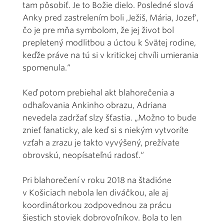
tam pôsobiť. Je to Božie dielo. Posledné slová
Anky pred zastrelením boli ,Ježiš, Mária, Jozef‘,
čo je pre mňa symbolom, že jej život bol
prepletený modlitbou a úctou k Svätej rodine,
keďže práve na tú si v kritickej chvíli umierania
spomenula.“
Keď potom prebiehal akt blahorečenia a
odhaľovania Ankinho obrazu, Adriana
nevedela zadržať slzy šťastia. „Možno to bude
znieť fanaticky, ale keď si s niekým vytvoríte
vzťah a zrazu je takto vyvýšený, prežívate
obrovskú, neopísateľnú radosť.“
Pri blahorečení v roku 2018 na štadióne
v Košiciach nebola len diváčkou, ale aj
koordinátorkou zodpovednou za prácu
šiestich stoviek dobrovoľníkov. Bola to len