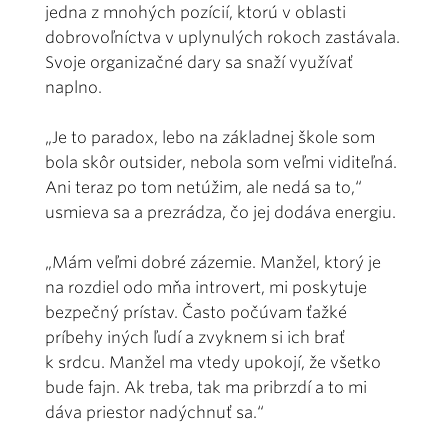
jedna z mnohých pozícií, ktorú v oblasti
dobrovoľníctva v uplynulých rokoch zastávala.
Svoje organizačné dary sa snaží využívať
naplno.
„Je to paradox, lebo na základnej škole som
bola skôr outsider, nebola som veľmi viditeľná.
Ani teraz po tom netúžim, ale nedá sa to,“
usmieva sa a prezrádza, čo jej dodáva energiu.
„Mám veľmi dobré zázemie. Manžel, ktorý je
na rozdiel odo mňa introvert, mi poskytuje
bezpečný prístav. Často počúvam ťažké
príbehy iných ľudí a zvyknem si ich brať
k srdcu. Manžel ma vtedy upokojí, že všetko
bude fajn. Ak treba, tak ma pribrzdí a to mi
dáva priestor nadýchnuť sa.“