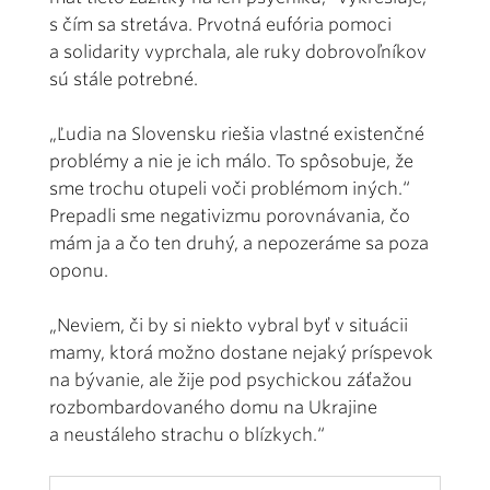
s čím sa stretáva. Prvotná eufória pomoci
a solidarity vyprchala, ale ruky dobrovoľníkov
sú stále potrebné.
„Ľudia na Slovensku riešia vlastné existenčné
problémy a nie je ich málo. To spôsobuje, že
sme trochu otupeli voči problémom iných.“
Prepadli sme negativizmu porovnávania, čo
mám ja a čo ten druhý, a nepozeráme sa poza
oponu.
„Neviem, či by si niekto vybral byť v situácii
mamy, ktorá možno dostane nejaký príspevok
na bývanie, ale žije pod psychickou záťažou
rozbombardovaného domu na Ukrajine
a neustáleho strachu o blízkych.“