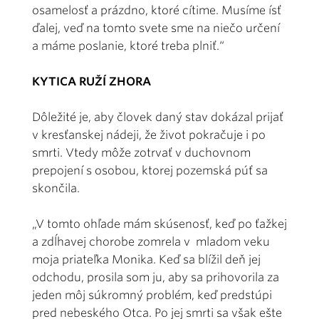
osamelosť a prázdno, ktoré cítime. Musíme ísť
ďalej, veď na tomto svete sme na niečo určení
a máme poslanie, ktoré treba plniť.“
KYTICA RUŽÍ ZHORA
Dôležité je, aby človek daný stav dokázal prijať
v kresťanskej nádeji, že život pokračuje i po
smrti. Vtedy môže zotrvať v duchovnom
prepojení s osobou, ktorej pozemská púť sa
skončila.
„V tomto ohľade mám skúsenosť, keď po ťažkej
a zdĺhavej chorobe zomrela v mladom veku
moja priateľka Monika. Keď sa blížil deň jej
odchodu, prosila som ju, aby sa prihovorila za
jeden môj súkromný problém, keď predstúpi
pred nebeského Otca. Po jej smrti sa však ešte