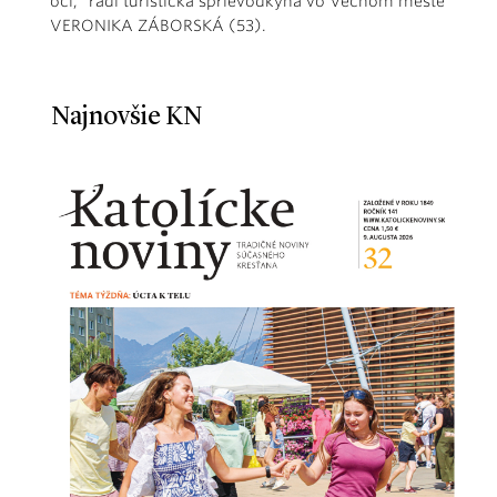
oči,“ radí turistická sprievodkyňa vo Večnom meste
VERONIKA ZÁBORSKÁ (53).
Najnovšie KN