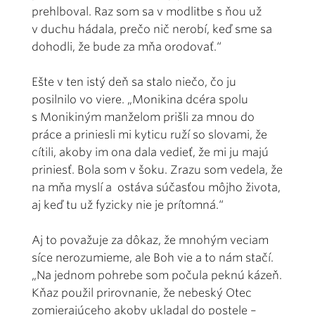
prehlboval. Raz som sa v modlitbe s ňou už
v duchu hádala, prečo nič nerobí, keď sme sa
dohodli, že bude za mňa orodovať.“
Ešte v ten istý deň sa stalo niečo, čo ju
posilnilo vo viere. „Monikina dcéra spolu
s Monikiným manželom prišli za mnou do
práce a priniesli mi kyticu ruží so slovami, že
cítili, akoby im ona dala vedieť, že mi ju majú
priniesť. Bola som v šoku. Zrazu som vedela, že
na mňa myslí a ostáva súčasťou môjho života,
aj keď tu už fyzicky nie je prítomná.“
Aj to považuje za dôkaz, že mnohým veciam
síce nerozumieme, ale Boh vie a to nám stačí.
„Na jednom pohrebe som počula peknú kázeň.
Kňaz použil prirovnanie, že nebeský Otec
zomierajúceho akoby ukladal do postele –