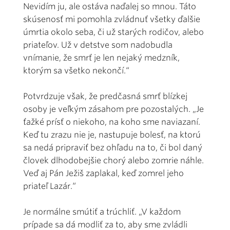
Nevidím ju, ale ostáva naďalej so mnou. Táto
skúsenosť mi pomohla zvládnuť všetky ďalšie
úmrtia okolo seba, či už starých rodičov, alebo
priateľov. Už v detstve som nadobudla
vnímanie, že smrť je len nejaký medzník,
ktorým sa všetko nekončí.“
Potvrdzuje však, že predčasná smrť blízkej
osoby je veľkým zásahom pre pozostalých. „Je
ťažké prísť o niekoho, na koho sme naviazaní.
Keď tu zrazu nie je, nastupuje bolesť, na ktorú
sa nedá pripraviť bez ohľadu na to, či bol daný
človek dlhodobejšie chorý alebo zomrie náhle.
Veď aj Pán Ježiš zaplakal, keď zomrel jeho
priateľ Lazár.“
Je normálne smútiť a trúchliť. „V každom
prípade sa dá modliť za to, aby sme zvládli