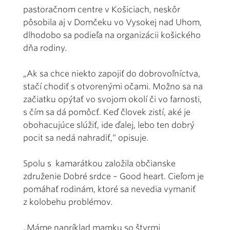
pastoračnom centre v Košiciach, neskôr
pôsobila aj v Domčeku vo Vysokej nad Uhom,
dlhodobo sa podieľa na organizácii košického
dňa rodiny.
„Ak sa chce niekto zapojiť do dobrovoľníctva,
stačí chodiť s otvorenými očami. Možno sa na
začiatku opýtať vo svojom okolí či vo farnosti,
s čím sa dá pomôcť. Keď človek zistí, aké je
obohacujúce slúžiť, ide ďalej, lebo ten dobrý
pocit sa nedá nahradiť,“ opisuje.
Spolu s kamarátkou založila občianske
združenie Dobré srdce – Good heart. Cieľom je
pomáhať rodinám, ktoré sa nevedia vymaniť
z kolobehu problémov.
„Máme napríklad mamku so štyrmi