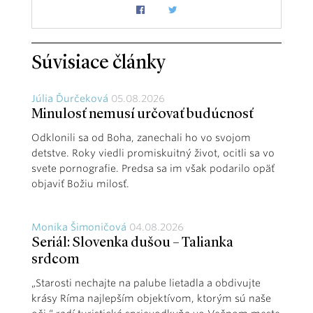
Súvisiace články
Júlia Ďurčeková
05.08.2026
Minulosť nemusí určovať budúcnosť
Odklonili sa od Boha, zanechali ho vo svojom
detstve. Roky viedli promiskuitný život, ocitli sa vo
svete pornografie. Predsa sa im však podarilo opäť
objaviť Božiu milosť.
Monika Šimoničová
04.08.2026
Seriál: Slovenka dušou – Talianka
srdcom
„Starosti nechajte na palube lietadla a obdivujte
krásy Ríma najlepším objektívom, ktorým sú naše