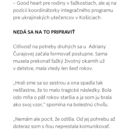
– Good heart pre rodiny v ťažkostiach, ale aj na
pozícii koordinátorky integračného programu
pre ukrajinských utečencov v Košiciach.
NEDÁ SA NA TO PRIPRAVIŤ
Citlivosť na potreby druhých sa u Adriany
Čurajovej začala formovať postupne. Sama
musela prekonať ťažký životný okamih už
v detstve, mala vtedy len šesť rokov.
„Hrali sme sa so sestrou a ona spadla tak
nešťastne, že to malo tragické následky. Bola
odo mňa o päť rokov staršia a ja som ju brala
ako svoj vzor,“ spomína na bolestnú chvíľu.
„Nemám ale pocit, že odišla. Od jej pohrebu až
doteraz som s ňou neprestala komunikovať.