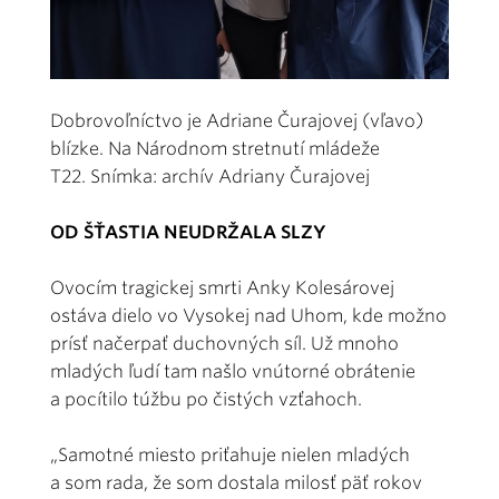
Dobrovoľníctvo je Adriane Čurajovej (vľavo)
blízke. Na Národnom stretnutí mládeže
T22. Snímka: archív Adriany Čurajovej
OD ŠŤASTIA NEUDRŽALA SLZY
Ovocím tragickej smrti Anky Kolesárovej
ostáva dielo vo Vysokej nad Uhom, kde možno
prísť načerpať duchovných síl. Už mnoho
mladých ľudí tam našlo vnútorné obrátenie
a pocítilo túžbu po čistých vzťahoch.
„Samotné miesto priťahuje nielen mladých
a som rada, že som dostala milosť päť rokov