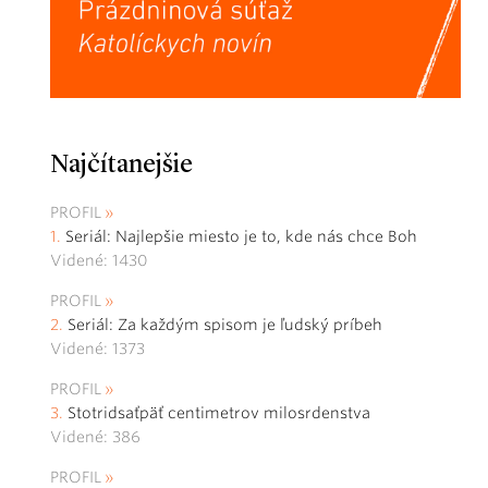
Najčítanejšie
PROFIL
Seriál: Najlepšie miesto je to, kde nás chce Boh
Videné: 1430
PROFIL
Seriál: Za každým spisom je ľudský príbeh
Videné: 1373
PROFIL
Stotridsaťpäť centimetrov milosrdenstva
Videné: 386
PROFIL