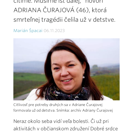
cítime. Musíme ísť ďalej,“ hovorí
ADRIANA ČURAJOVÁ (46), ktorá
smrteľnej tragédii čelila už v detstve.
Marián Špacai
06.11.2023
Citlivosť pre potreby druhých sa v Adriane Čurajovej
formovala už od detstva. Snímka: archív Adriany Čurajovej
Neraz okolo seba vidí veľa bolesti. Či už pri
aktivitách v občianskom združení Dobré srdce