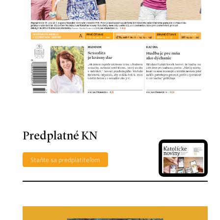
Predplatné KN
Staňte sa predplatiteľom