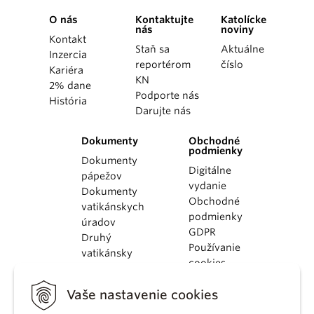
O nás
Kontaktujte
Katolícke
nás
noviny
Kontakt
Staň sa
Aktuálne
Inzercia
reportérom
číslo
Kariéra
KN
2% dane
Podporte nás
História
Darujte nás
Dokumenty
Obchodné
podmienky
Dokumenty
Digitálne
pápežov
vydanie
Dokumenty
Obchodné
vatikánskych
podmienky
úradov
GDPR
Druhý
Používanie
vatikánsky
cookies
koncil
Dokumenty
Vaše nastavenie cookies
KBS