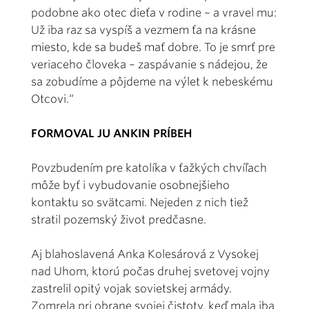
podobne ako otec dieťa v rodine – a vravel mu:
Už iba raz sa vyspíš a vezmem ťa na krásne
miesto, kde sa budeš mať dobre. To je smrť pre
veriaceho človeka – zaspávanie s nádejou, že
sa zobudíme a pôjdeme na výlet k nebeskému
Otcovi.“
FORMOVAL JU ANKIN PRÍBEH
Povzbudením pre katolíka v ťažkých chvíľach
môže byť i vybudovanie osobnejšieho
kontaktu so svätcami. Nejeden z nich tiež
stratil pozemský život predčasne.
Aj blahoslavená Anka Kolesárová z Vysokej
nad Uhom, ktorú počas druhej svetovej vojny
zastrelil opitý vojak sovietskej armády.
Zomrela pri obrane svojej čistoty, keď mala iba