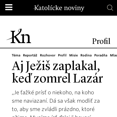
Profil
Téma
Reportáž
Rozhovor
Profil
Misie
Rodina
Poradňa
Mla
Aj Ježiš zaplakal,
keď zomrel Lazár
„Je ťažké prísť o niekoho, na koho
sme naviazaní. Dá sa však modliť za
to, aby sme zvládli prázdno, ktoré