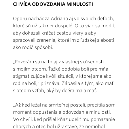
CHVÍĽA ODOVZDANIA MINULOSTI
Oporu nachádza Adriana aj vo svojich deťoch,
ktoré sú už takmer dospelé. O to viac sa modlí,
aby dokázali kráčať cestou viery a aby
spracovali zranenia, ktoré im z ľudskej slabosti
ako rodič spôsobí.
„Pozerám sa na to aj z vlastnej skúsenosti
s mojím otcom. Ťažké obdobia boli pre mňa
stigmatizujúce kvôli situácii, v ktorej sme ako
rodina boli,“ priznáva. Zápasila s tým, ako mať
s otcom vzťah, aký by dcéra mala mať.
„Až keď ležal na smrteľnej posteli, precítila som
moment odpustenia a odovzdania minulosti.
Vo chvíli, keď prišiel kňaz udeliť mu pomazanie
chorých a otec bol už v stave, že nemohol