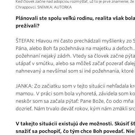
Keď človek začne nad adopciou rozmýšľať, už to je prvé znamenie, ž
Chrappovci. SNÍMKA: AUTORKA
Plánovali ste spolu veľkú rodinu, realita však bol
prežívali?
ŠTEFAN: Hlavou mi často prechádzali myšlienky zo S
Pána, alebo Boh ťa požehnáva na majetku a deťoch... 
požehnaní nejaký zádrh. Vtedy sa človek začne pýt
utápať v smútku, alebo sa môžeš začať pozerať ďalej,
nahnevaný a nevšímal som si iné požehnania, ktoré 
JANKA: Zo začiatku som v tejto situácii nehľadala k
mamou. V práci som bola vyhoretá, závidela som ko
neskôr som sa začala pýtať: Pane Bože, čo odo mňa 
dozrieť. Nám trvalo deväť rokov, kým nám zmäkli sr
V takejto situácii existujú dve možnosti. Skúsiť 
snažiť sa pochopiť, čo tým chce Boh povedať. Niek