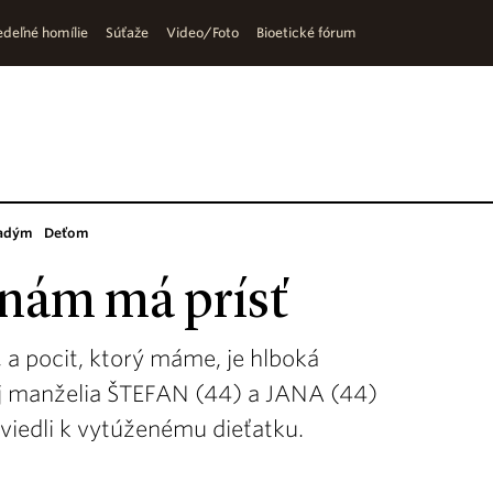
deľné homílie
Súťaže
Video/Foto
Bioetické fórum
adým
Deťom
k nám má prísť
 a pocit, ktorý máme, je hlboká
 aj manželia ŠTEFAN (44) a JANA (44)
iedli k vytúženému dieťatku.