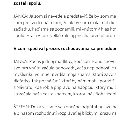
zostali spolu.
JANKA: Ja som si nevedela predstaviť, že by som ma
som presvedčená o tom, že ak by som mala mať dieť
začiatku, keď sme sa zoznámili, mi vnútorný hlas ho
spolu. Hrala v tom veľkú rolu aj prísaha pred oltáro
V čom spočíval proces rozhodovania sa pre adop
JANKA: Počas jednej modlitby, keď som Bohu znovu 
svojom vnútri začula odpoveď: „Vaša neplodnosť je
myšlienku vo mne utvrdila moja známa, ktorá zavolal
dieťatko, tak pozná ľudí, ktorí by nám mohli poradiť. 
z Návratu, kde robia prípravu na adopciu, ktorý mu po
sa začala naša cesta znamení, ktorou nás Boh viedol
ŠTEFAN: Dokázali sme sa konečne odpútať od svojh
a o našom rozhodnutí rozprávať aj blízkym. Zrazu ná