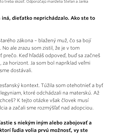
e to treba skúsiť. Odporúčajú manželia Štefan a Janka
a iná, dieťatko neprichádzalo. Ako ste to
tarého zákona – blažený muž, čo sa bojí
No ale zrazu som zistil, že je v tom
ať prečo. Keď hľadáš odpoveď, buď sa začneš
 za horizont. Ja som bol napríklad veľmi
sme dostávali.
resťanský kontext. Túžila som otehotnieť a byť
legyniam, ktoré odchádzali na materskú. Až
chceš? K tejto otázke však človek musí
dcia a začali sme rozmýšľať nad adopciou.
šťastie s niekým iným alebo zabojovať a
torí ľudia volia prvú možnosť, vy ste