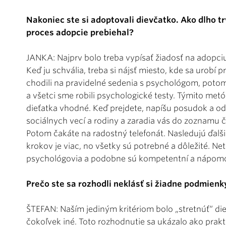
Nakoniec ste si adoptovali dievčatko. Ako dlho tr
proces adopcie prebiehal?
JANKA: Najprv bolo treba vypísať žiadosť na adopciu,
Keď ju schvália, treba si nájsť miesto, kde sa urobí 
chodili na pravidelné sedenia s psychológom, potom
a všetci sme robili psychologické testy. Týmito met
dieťatka vhodné. Keď prejdete, napíšu posudok a od
sociálnych vecí a rodiny a zaradia vás do zoznamu ča
Potom čakáte na radostný telefonát. Nasledujú ďalš
krokov je viac, no všetky sú potrebné a dôležité. Ne
psychológovia a podobne sú kompetentní a nápomo
Prečo ste sa rozhodli neklásť si žiadne podmienk
ŠTEFAN: Naším jediným kritériom bolo „stretnúť“ di
čokoľvek iné. Toto rozhodnutie sa ukázalo ako prakt