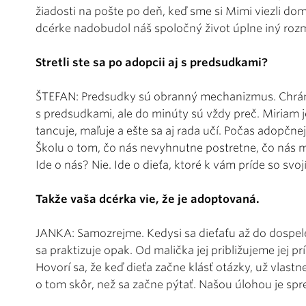
žiadosti na pošte po deň, keď sme si Mimi viezli d
dcérke nadobudol náš spoločný život úplne iný roz
Stretli ste sa po adopcii aj s predsudkami?
ŠTEFAN: Predsudky sú obranný mechanizmus. Chránia 
s predsudkami, ale do minúty sú vždy preč. Miriam je 
tancuje, maľuje a ešte sa aj rada učí. Počas adopčne
Školu o tom, čo nás nevyhnutne postretne, čo nás môž
Ide o nás? Nie. Ide o dieťa, ktoré k vám príde so sv
Takže vaša dcérka vie, že je adoptovaná.
JANKA: Samozrejme. Kedysi sa dieťaťu až do dospel
sa praktizuje opak. Od malička jej približujeme jej 
Hovorí sa, že keď dieťa začne klásť otázky, už vlast
o tom skôr, než sa začne pýtať. Našou úlohou je spr