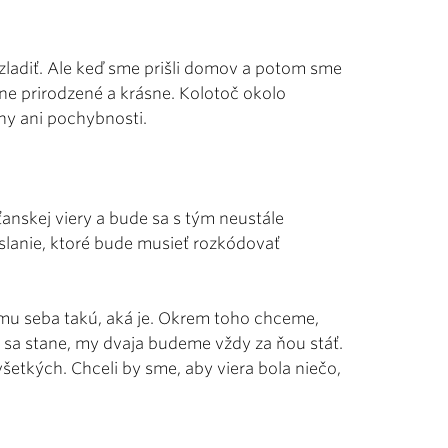
ladiť. Ale keď sme prišli domov a potom sme
ne prirodzené a krásne. Kolotoč okolo
hy ani pochybnosti.
ťanskej viery a bude sa s tým neustále
oslanie, ktoré bude musieť rozkódovať
samu seba takú, aká je. Okrem toho chceme,
 sa stane, my dvaja budeme vždy za ňou stáť.
všetkých. Chceli by sme, aby viera bola niečo,