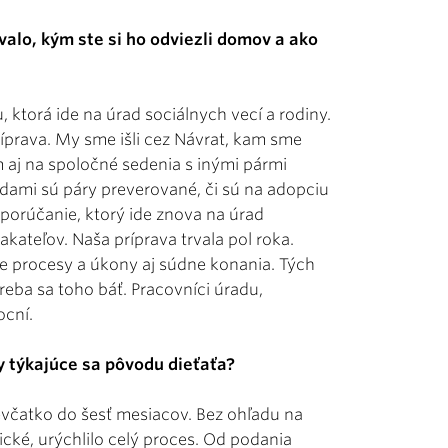
valo, kým ste si ho odviezli domov a ako
 ktorá ide na úrad sociálnych vecí a rodiny.
príprava. My sme išli cez Návrat, kam sme
 aj na spoločné sedenia s inými pármi
ódami sú páry preverované, či sú na adopciu
porúčanie, ktorý ide znova na úrad
kateľov. Naša príprava trvala pol roka.
ie procesy a úkony aj súdne konania. Tých
treba sa toho báť. Pracovníci úradu,
cní.
y týkajúce sa pôvodu dieťaťa?
evčatko do šesť mesiacov. Bez ohľadu na
ické, urýchlilo celý proces. Od podania