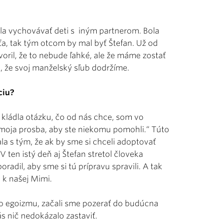
la vychovávať deti s iným partnerom. Bola
a, tak tým otcom by mal byť Štefan. Už od
voril, že to nebude ľahké, ale že máme zostať
m, že svoj manželský sľub dodržíme.
ciu?
kládla otázku, čo od nás chce, som vo
 moja prosba, aby ste niekomu pomohli.“ Túto
a s tým, že ak by sme si chceli adoptovať
V ten istý deň aj Štefan stretol človeka
radil, aby sme si tú prípravu spravili. A tak
 k našej Mimi.
o egoizmu, začali sme pozerať do budúcna
s nič nedokázalo zastaviť.