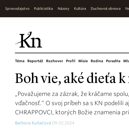
Spravodajstvo
Publicistika
Názory
Kultúra
Duchovná obnova
Ne
Téma
Reportáž
Rozhovor
Profil
Misie
Rodina
Poradňa
Ml
Boh vie, aké dieťa 
„Považujeme za zázrak, že kráčame spolu,
vďačnosť.“ O svoj príbeh sa s KN podelili
CHRAPPOVCI, ktorých Božie znamenia priv
Barbora Kullačová
09.02.2024