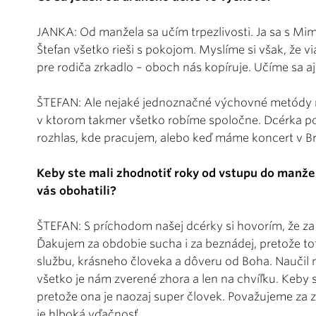
JANKA: Od manžela sa učím trpezlivosti. Ja sa s Mim
Štefan všetko rieši s pokojom. Myslíme si však, že vi
pre rodiča zrkadlo – oboch nás kopíruje. Učíme sa aj
ŠTEFAN: Ale nejaké jednoznačné výchovné metódy ne
v ktorom takmer všetko robíme spoločne. Dcérka pom
rozhlas, kde pracujem, alebo keď máme koncert v Bra
Keby ste mali zhodnotiť roky od vstupu do manžel
vás obohatili?
ŠTEFAN: S príchodom našej dcérky si hovorím, že za 
Ďakujem za obdobie sucha i za beznádej, pretože to
službu, krásneho človeka a dôveru od Boha. Naučil n
všetko je nám zverené zhora a len na chvíľku. Keby 
pretože ona je naozaj super človek. Považujeme za z
je hlboká vďačnosť.