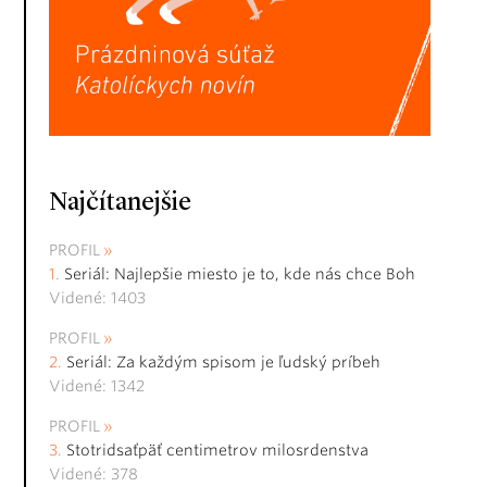
Najčítanejšie
PROFIL
Seriál: Najlepšie miesto je to, kde nás chce Boh
Videné: 1403
PROFIL
Seriál: Za každým spisom je ľudský príbeh
Videné: 1342
PROFIL
Stotridsaťpäť centimetrov milosrdenstva
Videné: 378