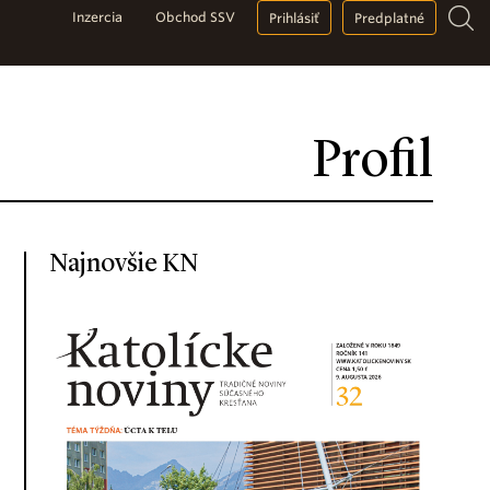
Inzercia
Obchod SSV
Prihlásiť
Predplatné
Profil
Najnovšie KN