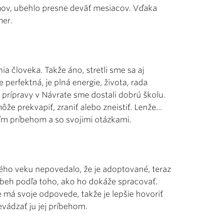
omov, ubehlo presne deväť mesiacov. Vďaka
mer.
človeka. Takže áno, stretli sme sa aj
perfektná, je plná energie, života, rada
j prípravy v Návrate sme dostali dobrú školu.
e prekvapiť, zraniť alebo zneistiť. Lenže...
ojím príbehom a so svojimi otázkami.
ého veku nepovedalo, že je adoptované, teraz
príbeh podľa toho, ako ho dokáže spracovať.
ne má svoje odpovede, takže je lepšie hovoriť
evádzať ju jej príbehom.