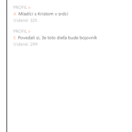
PROFIL
Mladíci s Kristom v srdci
Videné: 325
PROFIL
Povedali si, že toto dieťa bude bojovník
Videné: 299