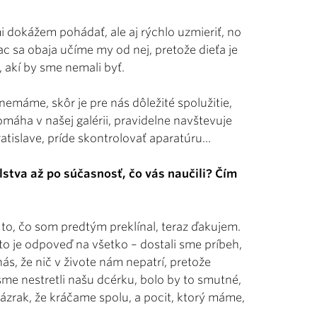
i dokážem pohádať, ale aj rýchlo uzmieriť, no
ac sa obaja učíme my od nej, pretože dieťa je
, akí by sme nemali byť.
máme, skôr je pre nás dôležité spolužitie,
áha v našej galérii, pravidelne navštevuje
tislave, príde skontrolovať aparatúru...
stva až po súčasnosť, čo vás naučili? Čím
to, čo som predtým preklínal, teraz ďakujem.
to je odpoveď na všetko – dostali sme príbeh,
ás, že nič v živote nám nepatrí, pretože
sme nestretli našu dcérku, bolo by to smutné,
ázrak, že kráčame spolu, a pocit, ktorý máme,