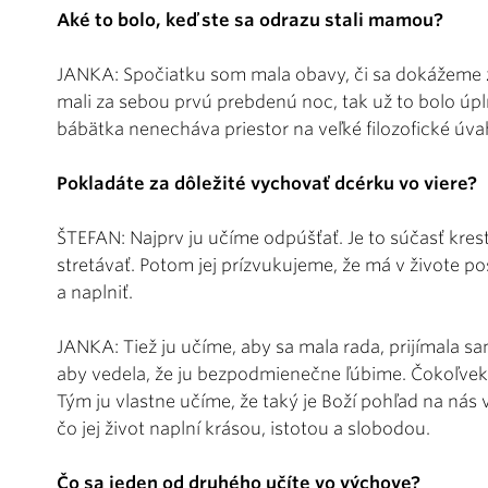
Aké to bolo, keď ste sa odrazu stali mamou?
JANKA: Spočiatku som mala obavy, či sa dokážeme z
mali za sebou prvú prebdenú noc, tak už to bolo úpl
bábätka nenecháva priestor na veľké filozofické úva
Pokladáte za dôležité vychovať dcérku vo viere?
ŠTEFAN: Najprv ju učíme odpúšťať. Je to súčasť kres
stretávať. Potom jej prízvukujeme, že má v živote p
a naplniť.
JANKA: Tiež ju učíme, aby sa mala rada, prijímala 
aby vedela, že ju bezpodmienečne ľúbime. Čokoľvek
Tým ju vlastne učíme, že taký je Boží pohľad na nás 
čo jej život naplní krásou, istotou a slobodou.
Čo sa jeden od druhého učíte vo výchove?