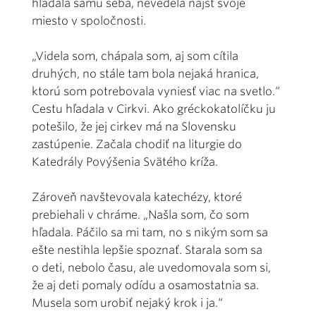
hľadala samu seba, nevedela nájsť svoje
miesto v spoločnosti.
„Videla som, chápala som, aj som cítila
druhých, no stále tam bola nejaká hranica,
ktorú som potrebovala vyniesť viac na svetlo.“
Cestu hľadala v Cirkvi. Ako gréckokatolíčku ju
potešilo, že jej cirkev má na Slovensku
zastúpenie. Začala chodiť na liturgie do
Katedrály Povýšenia Svätého kríža.
Zároveň navštevovala katechézy, ktoré
prebiehali v chráme. „Našla som, čo som
hľadala. Páčilo sa mi tam, no s nikým som sa
ešte nestihla lepšie spoznať. Starala som sa
o deti, nebolo času, ale uvedomovala som si,
že aj deti pomaly odídu a osamostatnia sa.
Musela som urobiť nejaký krok i ja.“