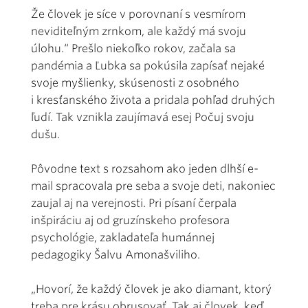
Že človek je síce v porovnaní s vesmírom
neviditeľným zrnkom, ale každý má svoju
úlohu.“ Prešlo niekoľko rokov, začala sa
pandémia a Ľubka sa pokúsila zapísať nejaké
svoje myšlienky, skúsenosti z osobného
i kresťanského života a pridala pohľad druhých
ľudí. Tak vznikla zaujímavá esej Počuj svoju
dušu.
Pôvodne text s rozsahom ako jeden dlhší e-
mail spracovala pre seba a svoje deti, nakoniec
zaujal aj na verejnosti. Pri písaní čerpala
inšpiráciu aj od gruzínskeho profesora
psychológie, zakladateľa humánnej
pedagogiky Šalvu Amonašviliho.
„Hovorí, že každý človek je ako diamant, ktorý
treba pre krásu obrusovať. Tak aj človek, keď