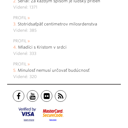
Seriál: Za každým spisom je ľudský príbeh
Videné: 1371
PROFIL
Stotridsaťpäť centimetrov milosrdenstva
Videné: 385
PROFIL
Mladíci s Kristom v srdci
Videné: 333
PROFIL
Minulosť nemusí určovať budúcnosť
Videné: 320