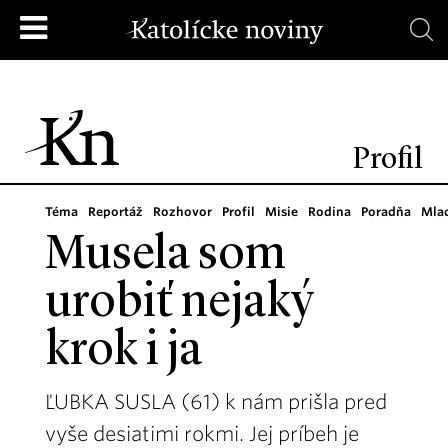
Profil
Téma
Reportáž
Rozhovor
Profil
Misie
Rodina
Poradňa
Mla
Musela som
urobiť nejaký
krok i ja
ĽUBKA SUSLA (61) k nám prišla pred
vyše desiatimi rokmi. Jej príbeh je