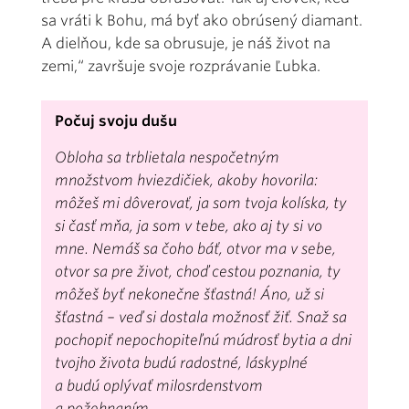
sa vráti k Bohu, má byť ako obrúsený diamant.
A dielňou, kde sa obrusuje, je náš život na
zemi,“ završuje svoje rozprávanie Ľubka.
Počuj svoju dušu
Obloha sa trblietala nespočetným
množstvom hviezdičiek, akoby hovorila:
môžeš mi dôverovať, ja som tvoja kolíska, ty
si časť mňa, ja som v tebe, ako aj ty si vo
mne. Nemáš sa čoho báť, otvor ma v sebe,
otvor sa pre život, choď cestou poznania, ty
môžeš byť nekonečne šťastná! Áno, už si
šťastná – veď si dostala možnosť žiť. Snaž sa
pochopiť nepochopiteľnú múdrosť bytia a dni
tvojho života budú radostné, láskyplné
a budú oplývať milosrdenstvom
a požehnaním.