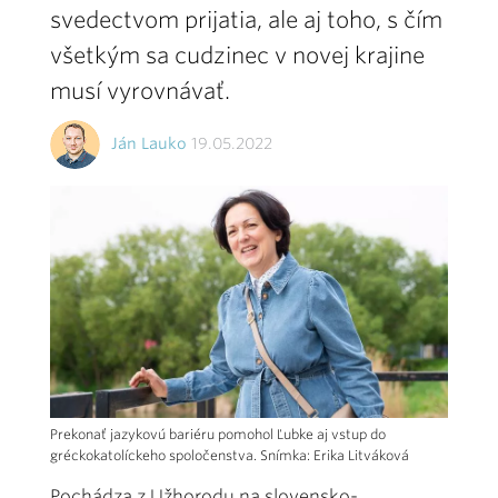
svedectvom prijatia, ale aj toho, s čím
všetkým sa cudzinec v novej krajine
musí vyrovnávať.
Ján Lauko
19.05.2022
Prekonať jazykovú bariéru pomohol Ľubke aj vstup do
gréckokatolíckeho spoločenstva. Snímka: Erika Litváková
Pochádza z Užhorodu na slovensko-