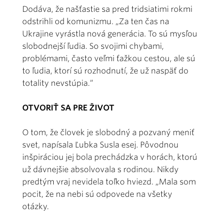
Dodáva, že našťastie sa pred tridsiatimi rokmi
odstrihli od komunizmu. „Za ten čas na
Ukrajine vyrástla nová generácia. To sú mysľou
slobodnejší ľudia. So svojimi chybami,
problémami, často veľmi ťažkou cestou, ale sú
to ľudia, ktorí sú rozhodnutí, že už naspäť do
totality nevstúpia.“
OTVORIŤ SA PRE ŽIVOT
O tom, že človek je slobodný a pozvaný meniť
svet, napísala Ľubka Susla esej. Pôvodnou
inšpiráciou jej bola prechádzka v horách, ktorú
už dávnejšie absolvovala s rodinou. Nikdy
predtým vraj nevidela toľko hviezd. „Mala som
pocit, že na nebi sú odpovede na všetky
otázky.