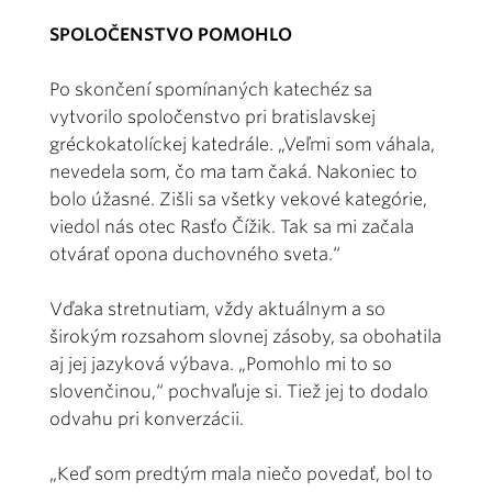
SPOLOČENSTVO POMOHLO
Po skončení spomínaných katechéz sa
vytvorilo spoločenstvo pri bratislavskej
gréckokatolíckej katedrále. „Veľmi som váhala,
nevedela som, čo ma tam čaká. Nakoniec to
bolo úžasné. Zišli sa všetky vekové kategórie,
viedol nás otec Rasťo Čížik. Tak sa mi začala
otvárať opona duchovného sveta.“
Vďaka stretnutiam, vždy aktuálnym a so
širokým rozsahom slovnej zásoby, sa obohatila
aj jej jazyková výbava. „Pomohlo mi to so
slovenčinou,“ pochvaľuje si. Tiež jej to dodalo
odvahu pri konverzácii.
„Keď som predtým mala niečo povedať, bol to