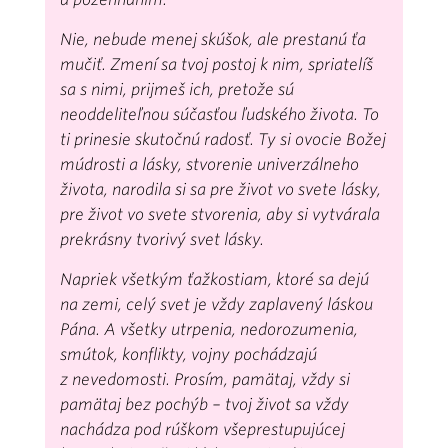
Nie, nebude menej skúšok, ale prestanú ťa
mučiť. Zmení sa tvoj postoj k nim, spriatelíš
sa s nimi, prijmeš ich, pretože sú
neoddeliteľnou súčasťou ľudského života. To
ti prinesie skutočnú radosť. Ty si ovocie Božej
múdrosti a lásky, stvorenie univerzálneho
života, narodila si sa pre život vo svete lásky,
pre život vo svete stvorenia, aby si vytvárala
prekrásny tvorivý svet lásky.
Napriek všetkým ťažkostiam, ktoré sa dejú
na zemi, celý svet je vždy zaplavený láskou
Pána. A všetky utrpenia, nedorozumenia,
smútok, konflikty, vojny pochádzajú
z nevedomosti. Prosím, pamätaj, vždy si
pamätaj bez pochýb – tvoj život sa vždy
nachádza pod rúškom všeprestupujúcej