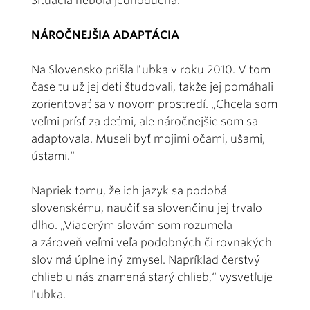
Situácia nebola jednoduchá.“
NÁROČNEJŠIA ADAPTÁCIA
Na Slovensko prišla Ľubka v roku 2010. V tom
čase tu už jej deti študovali, takže jej pomáhali
zorientovať sa v novom prostredí. „Chcela som
veľmi prísť za deťmi, ale náročnejšie som sa
adaptovala. Museli byť mojimi očami, ušami,
ústami.“
Napriek tomu, že ich jazyk sa podobá
slovenskému, naučiť sa slovenčinu jej trvalo
dlho. „Viacerým slovám som rozumela
a zároveň veľmi veľa podobných či rovnakých
slov má úplne iný zmysel. Napríklad čerstvý
chlieb u nás znamená starý chlieb,“ vysvetľuje
Ľubka.