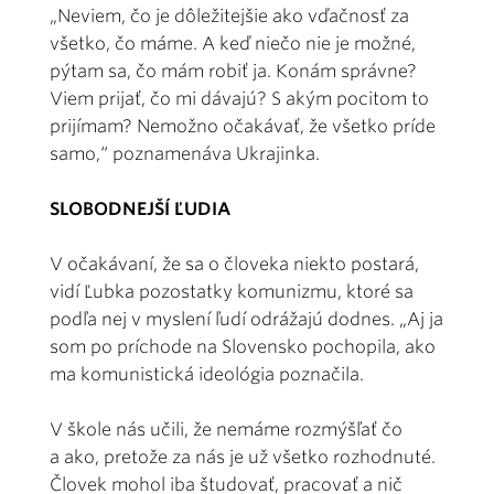
„Neviem, čo je dôležitejšie ako vďačnosť za
všetko, čo máme. A keď niečo nie je možné,
pýtam sa, čo mám robiť ja. Konám správne?
Viem prijať, čo mi dávajú? S akým pocitom to
prijímam? Nemožno očakávať, že všetko príde
samo,“ poznamenáva Ukrajinka.
SLOBODNEJŠÍ ĽUDIA
V očakávaní, že sa o človeka niekto postará,
vidí Ľubka pozostatky komunizmu, ktoré sa
podľa nej v myslení ľudí odrážajú dodnes. „Aj ja
som po príchode na Slovensko pochopila, ako
ma komunistická ideológia poznačila.
V škole nás učili, že nemáme rozmýšľať čo
a ako, pretože za nás je už všetko rozhodnuté.
Človek mohol iba študovať, pracovať a nič