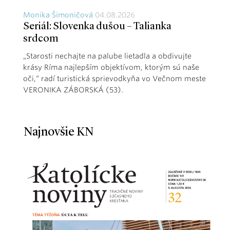
Monika Šimoničová
04.08.2026
Seriál: Slovenka dušou – Talianka
srdcom
„Starosti nechajte na palube lietadla a obdivujte
krásy Ríma najlepším objektívom, ktorým sú naše
oči,“ radí turistická sprievodkyňa vo Večnom meste
VERONIKA ZÁBORSKÁ (53).
Najnovšie KN