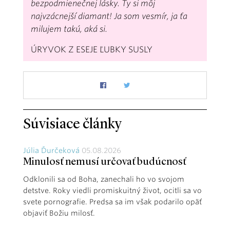
bezpodmienečnej lásky. Ty si môj
najvzácnejší diamant! Ja som vesmír, ja ťa
milujem takú, aká si.
ÚRYVOK Z ESEJE ĽUBKY SUSLY
Súvisiace články
Júlia Ďurčeková
05.08.2026
Minulosť nemusí určovať budúcnosť
Odklonili sa od Boha, zanechali ho vo svojom
detstve. Roky viedli promiskuitný život, ocitli sa vo
svete pornografie. Predsa sa im však podarilo opäť
objaviť Božiu milosť.