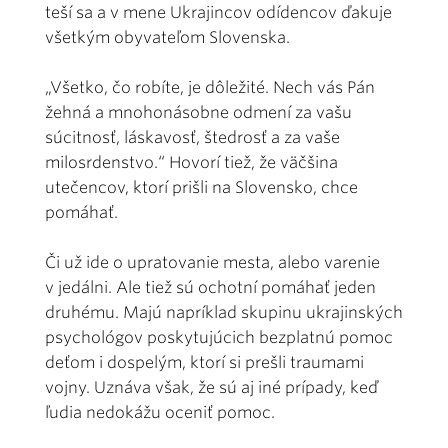
teší sa a v mene Ukrajincov odídencov ďakuje
všetkým obyvateľom Slovenska.
„Všetko, čo robíte, je dôležité. Nech vás Pán
žehná a mnohonásobne odmení za vašu
súcitnosť, láskavosť, štedrosť a za vaše
milosrdenstvo.“ Hovorí tiež, že väčšina
utečencov, ktorí prišli na Slovensko, chce
pomáhať.
Či už ide o upratovanie mesta, alebo varenie
v jedálni. Ale tiež sú ochotní pomáhať jeden
druhému. Majú napríklad skupinu ukrajinských
psychológov poskytujúcich bezplatnú pomoc
deťom i dospelým, ktorí si prešli traumami
vojny. Uznáva však, že sú aj iné prípady, keď
ľudia nedokážu oceniť pomoc.