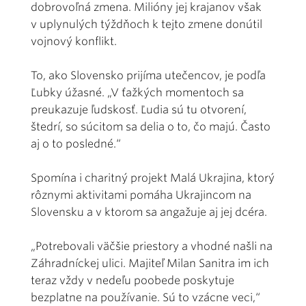
dobrovoľná zmena. Milióny jej krajanov však
v uplynulých týždňoch k tejto zmene donútil
vojnový konflikt.
To, ako Slovensko prijíma utečencov, je podľa
Ľubky úžasné. „V ťažkých momentoch sa
preukazuje ľudskosť. Ľudia sú tu otvorení,
štedrí, so súcitom sa delia o to, čo majú. Často
aj o to posledné.“
Spomína i charitný projekt Malá Ukrajina, ktorý
rôznymi aktivitami pomáha Ukrajincom na
Slovensku a v ktorom sa angažuje aj jej dcéra.
„Potrebovali väčšie priestory a vhodné našli na
Záhradníckej ulici. Majiteľ Milan Sanitra im ich
teraz vždy v nedeľu poobede poskytuje
bezplatne na používanie. Sú to vzácne veci,“