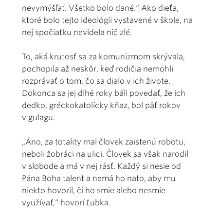
nevymýšľať. Všetko bolo dané.“ Ako dieťa,
ktoré bolo tejto ideológii vystavené v škole, na
nej spočiatku nevidela nič zlé.
To, aká krutosť sa za komunizmom skrývala,
pochopila až neskôr, keď rodičia nemohli
rozprávať o tom, čo sa dialo v ich živote.
Dokonca sa jej dlhé roky báli povedať, že ich
dedko, gréckokatolícky kňaz, bol päť rokov
v gulagu.
„Áno, za totality mal človek zaistenú robotu,
neboli žobráci na ulici. Človek sa však narodil
v slobode a má v nej rásť. Každý si nesie od
Pána Boha talent a nemá ho nato, aby mu
niekto hovoril, či ho smie alebo nesmie
využívať,“ hovorí Ľubka.