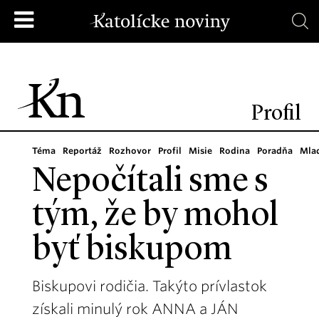
Profil
Téma
Reportáž
Rozhovor
Profil
Misie
Rodina
Poradňa
Mla
Nepočítali sme s
tým, že by mohol
byť biskupom
Biskupovi rodičia. Takýto prívlastok
získali minulý rok ANNA a JÁN