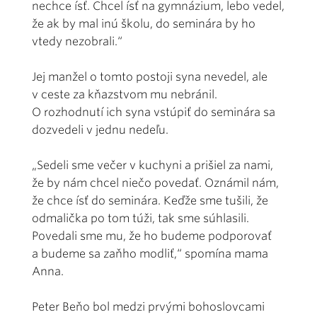
nechce ísť. Chcel ísť na gymnázium, lebo vedel,
že ak by mal inú školu, do seminára by ho
vtedy nezobrali.“
Jej manžel o tomto postoji syna nevedel, ale
v ceste za kňazstvom mu nebránil.
O rozhodnutí ich syna vstúpiť do seminára sa
dozvedeli v jednu nedeľu.
„Sedeli sme večer v kuchyni a prišiel za nami,
že by nám chcel niečo povedať. Oznámil nám,
že chce ísť do seminára. Keďže sme tušili, že
odmalička po tom túži, tak sme súhlasili.
Povedali sme mu, že ho budeme podporovať
a budeme sa zaňho modliť,“ spomína mama
Anna.
Peter Beňo bol medzi prvými bohoslovcami