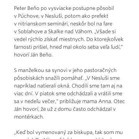
Peter Beňo po vysviacke postupne pôsobil
v Púchove, v Nesluši, potom ako prefekt
v nitrianskom seminári, neskôr bol na fare
v Soblahove a Skalke nad Váhom. „Všade si
vedel rýchlo získať miestnych. Do ktorejkoľvek
farnosti prišiel, hneď mal okolo seba veľa ľudí,“
hovorí Ján Beňo.
S manželkou sa synovi v jeho pastoračných
pôsobiskách snažili pomáhať. „V Nesluši sme
napríklad natierali okná. Chodili sme tam aj na
viac dní. V piatok sme odchádzali a vrátili sme
sa v nedeľu večer,“ približuje mama Anna. Otec
Ján hovorí, že už z domu často odchádzal v
montérkach.
„Keď bol vymenovaný za biskupa, tak som mu