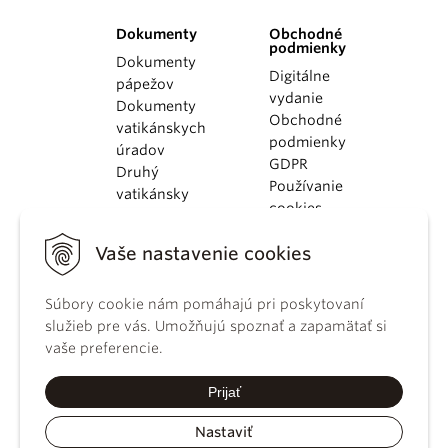
Dokumenty
Obchodné
podmienky
Dokumenty
Digitálne
pápežov
vydanie
Dokumenty
Obchodné
vatikánskych
podmienky
úradov
GDPR
Druhý
Používanie
vatikánsky
cookies
koncil
Dokumenty
Vaše nastavenie cookies
KBS
Kódex
Súbory cookie nám pomáhajú pri poskytovaní
kánonického
služieb pre vás. Umožňujú spoznať a zapamätať si
práva
vaše preferencie.
Katechizmus
Katolíckej
Prijať
cirkvi
Nastaviť