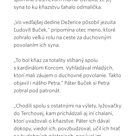
syna to ku kňazstvu ťahalo odmalička.
„Vo vedľajšej dedine Dežerice pôsobil jezuita
Ľudovít Buček,“ pripomína otec meno, ktoré
zohralo veľkú rolu na ceste za duchovným
povolaním ich syna.
„To bol kňaz za totality stíhaný spolu
s kardinálom Korcom. Vyhľadával mladých,
ktorí mali záujem o duchovné povolanie. Takto
objavil i nášho Petra.“ Páter Buček si Petra
zobral pod patronát.
„Chodili spolu s ostatnými na výlety, lyžovačky
do Terchovej, kam prichádzali aj iní chalani,
ktorí uvažovali o kňazstve. Páter ich dával
dokopy, viedol ich, povzbudzoval, učil ich hrať