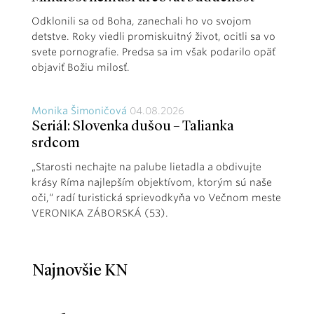
Odklonili sa od Boha, zanechali ho vo svojom
detstve. Roky viedli promiskuitný život, ocitli sa vo
svete pornografie. Predsa sa im však podarilo opäť
objaviť Božiu milosť.
Monika Šimoničová
04.08.2026
Seriál: Slovenka dušou – Talianka
srdcom
„Starosti nechajte na palube lietadla a obdivujte
krásy Ríma najlepším objektívom, ktorým sú naše
oči,“ radí turistická sprievodkyňa vo Večnom meste
VERONIKA ZÁBORSKÁ (53).
Najnovšie KN