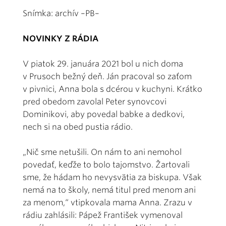
Snímka: archív –PB–
NOVINKY Z RÁDIA
V piatok 29. januára 2021 bol u nich doma
v Prusoch bežný deň. Ján pracoval so zaťom
v pivnici, Anna bola s dcérou v kuchyni. Krátko
pred obedom zavolal Peter synovcovi
Dominikovi, aby povedal babke a dedkovi,
nech si na obed pustia rádio.
„Nič sme netušili. On nám to ani nemohol
povedať, keďže to bolo tajomstvo. Žartovali
sme, že hádam ho nevysvätia za biskupa. Však
nemá na to školy, nemá titul pred menom ani
za menom,“ vtipkovala mama Anna. Zrazu v
rádiu zahlásili: Pápež František vymenoval