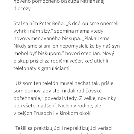
nového pomocného biskupa Nitrianskej
diecézy.
Stal sa ním Peter Beňo. „S dcérou sme onemeli,
vyhŕkli nám slzy,“ spomína mama vtedy
novovymenovaného biskupa. „Plakali sme.
Nikdy sme si ani len nepomysleli, že by náš syn
mohol byť biskupom,“ hovorí otec Ján. Nový
biskup prišiel za rodičmi večer, keď utíchli
telefonáty s gratuláciami.
„Už som ten telefón musel nechať tak, prišiel
som domov, aby ste mi dali rodičovské
požehnanie,“ povedal vtedy. Z veľkej novinky
boli všetci nadšení. Nielen v rodine, ale
v celých Prusoch i v širokom okolí.
„Tešili sa praktizujúci i nepraktizujúci veriaci.