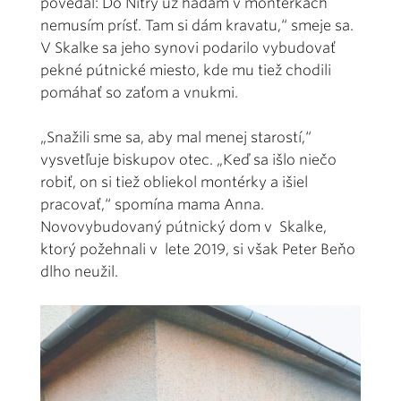
povedal: Do Nitry už hádam v montérkach
nemusím prísť. Tam si dám kravatu,“ smeje sa.
V Skalke sa jeho synovi podarilo vybudovať
pekné pútnické miesto, kde mu tiež chodili
pomáhať so zaťom a vnukmi.
„Snažili sme sa, aby mal menej starostí,“
vysvetľuje biskupov otec. „Keď sa išlo niečo
robiť, on si tiež obliekol montérky a išiel
pracovať,“ spomína mama Anna.
Novovybudovaný pútnický dom v Skalke,
ktorý požehnali v lete 2019, si však Peter Beňo
dlho neužil.