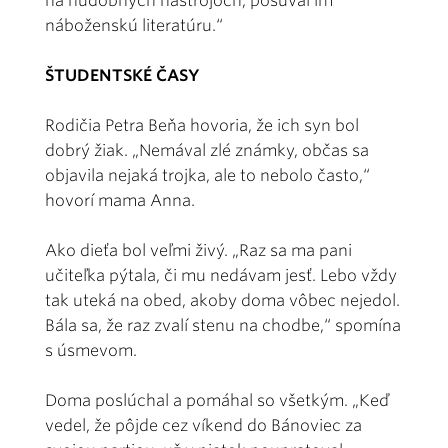
na hudobných nástrojoch, posúval im
náboženskú literatúru.“
ŠTUDENTSKÉ ČASY
Rodičia Petra Beňa hovoria, že ich syn bol
dobrý žiak. „Nemával zlé známky, občas sa
objavila nejaká trojka, ale to nebolo často,“
hovorí mama Anna.
Ako dieťa bol veľmi živý. „Raz sa ma pani
učiteľka pýtala, či mu nedávam jesť. Lebo vždy
tak uteká na obed, akoby doma vôbec nejedol.
Bála sa, že raz zvalí stenu na chodbe,“ spomína
s úsmevom.
Doma poslúchal a pomáhal so všetkým. „Keď
vedel, že pôjde cez víkend do Bánoviec za