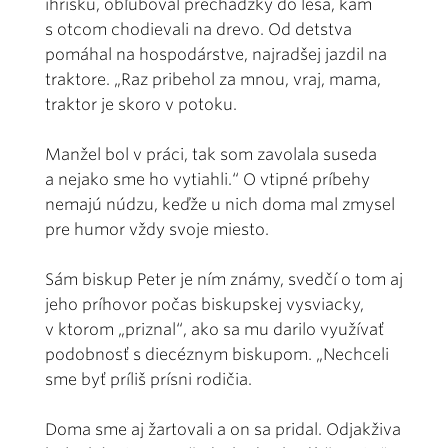
ihrisku, obľuboval prechádzky do lesa, kam
s otcom chodievali na drevo. Od detstva
pomáhal na hospodárstve, najradšej jazdil na
traktore. „Raz pribehol za mnou, vraj, mama,
traktor je skoro v potoku.
Manžel bol v práci, tak som zavolala suseda
a nejako sme ho vytiahli.“ O vtipné príbehy
nemajú núdzu, keďže u nich doma mal zmysel
pre humor vždy svoje miesto.
Sám biskup Peter je ním známy, svedčí o tom aj
jeho príhovor počas biskupskej vysviacky,
v ktorom „priznal“, ako sa mu darilo využívať
podobnosť s diecéznym biskupom. „Nechceli
sme byť príliš prísni rodičia.
Doma sme aj žartovali a on sa pridal. Odjakživa