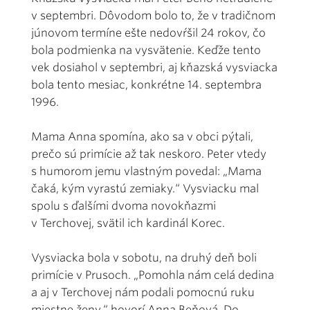
v septembri. Dôvodom bolo to, že v tradičnom
júnovom termíne ešte nedovŕšil 24 rokov, čo
bola podmienka na vysvätenie. Keďže tento
vek dosiahol v septembri, aj kňazská vysviacka
bola tento mesiac, konkrétne 14. septembra
1996.
Mama Anna spomína, ako sa v obci pýtali,
prečo sú primície až tak neskoro. Peter vtedy
s humorom jemu vlastným povedal: „Mama
čaká, kým vyrastú zemiaky.“ Vysviacku mal
spolu s ďalšími dvoma novokňazmi
v Terchovej, svätil ich kardinál Korec.
Vysviacka bola v sobotu, na druhý deň boli
primície v Prusoch. „Pomohla nám celá dedina
a aj v Terchovej nám podali pomocnú ruku
miestne ženy,“ hovorí Anna Beňová. Do