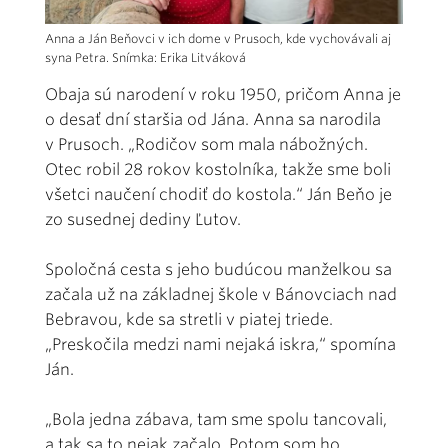
Anna a Ján Beňovci v ich dome v Prusoch, kde vychovávali aj
syna Petra. Snímka: Erika Litváková
Obaja sú narodení v roku 1950, pričom Anna je
o desať dní staršia od Jána. Anna sa narodila
v Prusoch. „Rodičov som mala nábožných.
Otec robil 28 rokov kostolníka, takže sme boli
všetci naučení chodiť do kostola.“ Ján Beňo je
zo susednej dediny Ľutov.
Spoločná cesta s jeho budúcou manželkou sa
začala už na základnej škole v Bánovciach nad
Bebravou, kde sa stretli v piatej triede.
„Preskočila medzi nami nejaká iskra,“ spomína
Ján.
„Bola jedna zábava, tam sme spolu tancovali,
a tak sa to nejak začalo. Potom som ho