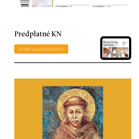
Predplatné KN
Staňte sa predplatiteľom