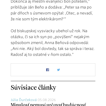
Dokonca aj miestni evanjelici boli potešení,“
približuje Ján Beňo a dodáva: „Peter sa ma po
pár dňoch s úsmevom opýtal: ,Otec, a nevadí,
že nie som tým elektrikárom?‘“
Od biskupskej vysviacky ubehol už rok. Na
otázku, či sa ich syn po „povýšení“ nejakým
spôsobom zmenil, Anna Beňová odpovedá:
„Ani nie. Aký bol dovtedy, tak sa správa i teraz.
Radosť aj to ostatné v ňom ostalo.“
Súvisiace články
Júlia Ďurčeková
05.08.2026
Minulosť nemusí určovať budúcnosť