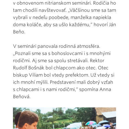
v obnovenom nitrianskom seminári. Rodičia ho
tam chodili navštevovať. „Väčšinou sme sa tam
vybrali v nedeľu poobede, manželka napiekla
doma koláče, aby sa ušlo každému,“ hovorí Ján
Beňo.
V seminári panovala rodinná atmosféra.
„Poznali sme sa s bohoslovcami i s mnohými
rodičmi. Aj sme sa spolu stretávali. Rektor
Rudolf Bošnák bol chlapcom ako otec. Otec
biskup Viliam bol vtedy prefektom. Už vtedy si
ich mnohí mýlili. Predstavení mali dobrý vzťah
s chlapcami i s nami rodičmi,“ spomína Anna
Beňová.