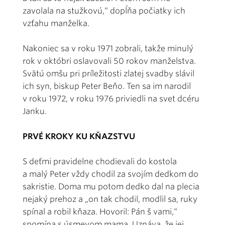
zavolala na stužkovú,“ dopĺňa počiatky ich
vzťahu manželka.
Nakoniec sa v roku 1971 zobrali, takže minulý
rok v októbri oslavovali 50 rokov manželstva.
Svätú omšu pri príležitosti zlatej svadby slávil
ich syn, biskup Peter Beňo. Ten sa im narodil
v roku 1972, v roku 1976 priviedli na svet dcéru
Janku.
PRVÉ KROKY KU KŇAZSTVU
S deťmi pravidelne chodievali do kostola
a malý Peter vždy chodil za svojím dedkom do
sakristie. Doma mu potom dedko dal na plecia
nejaký prehoz a „on tak chodil, modlil sa, ruky
spínal a robil kňaza. Hovoril: Pán š vami,“
spomína s úsmevom mama. Uznáva, že jej