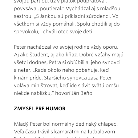
svojou partiou, už v piatok poupratoval,
povysával, poutieral.“ Vychádzal aj s mladšou
sestrou. „S Jankou sú príkladní súrodenci. Vo
všetkom si vždy pomáhali. Spolu chodili aj do
spevokolu,“ chváli otec svoje deti.
Peter nachádzal vo svojej rodine vždy oporu.
Aj ako študent, aj ako kňaz. Dobré vzťahy majú
všetci dodnes, Petra si obľúbili aj jeho synovci
a neter. „Rada okolo neho pobehuje, keď
k nám príde. Staršieho synovca zasa Peter
voláva miništrovať, keď ide sláviť svätú omšu
niekde nablízku,“ hovorí Ján Beňo.
ZMYSEL PRE HUMOR
Mladý Peter bol normálny dedinský chlapec.
Veľa času trávil s kamarátmi na futbalovom