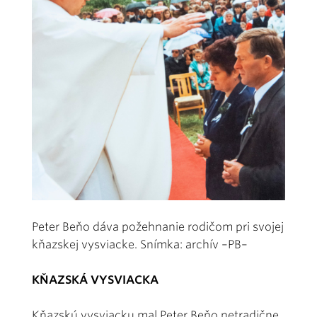
Peter Beňo dáva požehnanie rodičom pri svojej
kňazskej vysviacke. Snímka: archív –PB–
KŇAZSKÁ VYSVIACKA
Kňazskú vysviacku mal Peter Beňo netradične