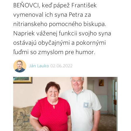
BEŇOVCI, keď pápež František
vymenoval ich syna Petra za
nitrianskeho pomocného biskupa.
Napriek váženej funkcii svojho syna
ostávajú obyčajnými a pokornými
ľuďmi so zmyslom pre humor.
Ján Lauko
02.06.2022