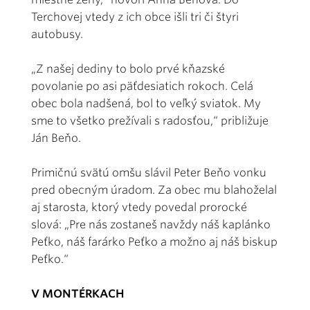
Terchovej vtedy z ich obce išli tri či štyri
autobusy.
„Z našej dediny to bolo prvé kňazské
povolanie po asi päťdesiatich rokoch. Celá
obec bola nadšená, bol to veľký sviatok. My
sme to všetko prežívali s radosťou,“ približuje
Ján Beňo.
Primičnú svätú omšu slávil Peter Beňo vonku
pred obecným úradom. Za obec mu blahoželal
aj starosta, ktorý vtedy povedal prorocké
slová: „Pre nás zostaneš navždy náš kaplánko
Peťko, náš farárko Peťko a možno aj náš biskup
Peťko.“
V MONTÉRKACH