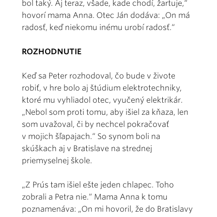
bol taký. Aj teraz, všade, kade chodí, žartuje,“
hovorí mama Anna. Otec Ján dodáva: „On má
radosť, keď niekomu inému urobí radosť.“
ROZHODNUTIE
Keď sa Peter rozhodoval, čo bude v živote
robiť, v hre bolo aj štúdium elektrotechniky,
ktoré mu vyhliadol otec, vyučený elektrikár.
„Nebol som proti tomu, aby išiel za kňaza, len
som uvažoval, či by nechcel pokračovať
v mojich šľapajach.“ So synom boli na
skúškach aj v Bratislave na strednej
priemyselnej škole.
„Z Prús tam išiel ešte jeden chlapec. Toho
zobrali a Petra nie.“ Mama Anna k tomu
poznamenáva: „On mi hovoril, že do Bratislavy