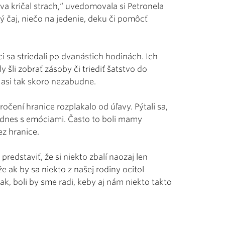
va kričal strach,“ uvedomovala si Petronela
 čaj, niečo na jedenie, deku či pomôcť
 sa striedali po dvanástich hodinách. Ich
 šli zobrať zásoby či triediť šatstvo do
 asi tak skoro nezabudne.
očení hranice rozplakalo od úľavy. Pýtali sa,
aj dnes s emóciami. Často to boli mamy
ez hranice.
predstaviť, že si niekto zbalí naozaj len
 že ak by sa niekto z našej rodiny ocitol
ak, boli by sme radi, keby aj nám niekto takto