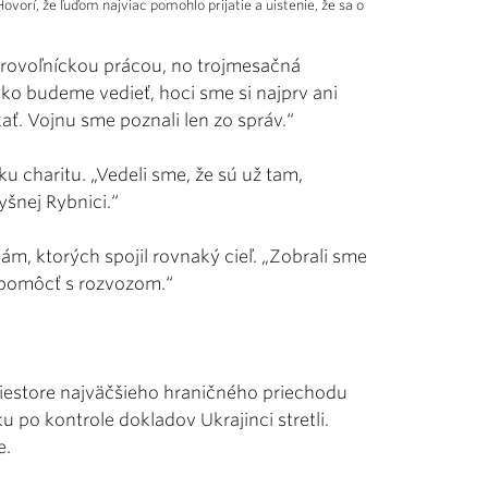
ovorí, že ľuďom najviac pomohlo prijatie a uistenie, že sa o
brovoľníckou prácou, no trojmesačná
 ako budeme vedieť, hoci sme si najprv ani
ť. Vojnu sme poznali len zo správ.“
ku charitu. „Vedeli sme, že sú už tam,
yšnej Rybnici.“
m, ktorých spojil rovnaký cieľ. „Zobrali sme
i pomôcť s rozvozom.“
riestore najväčšieho hraničného priechodu
 po kontrole dokladov Ukrajinci stretli.
e.