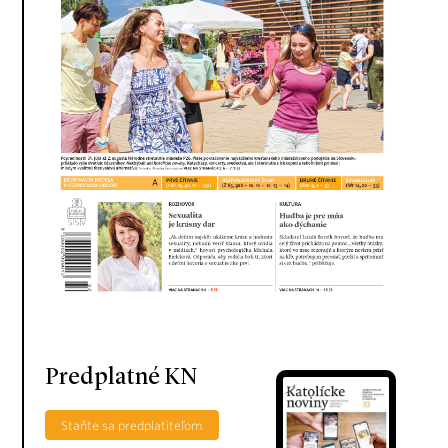
Predplatné KN
Staňte sa predplatiteľom