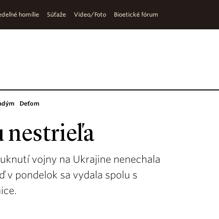
deľné homílie
Súťaže
Video/Foto
Bioetické fórum
adým
Deťom
u nestrieľa
uknutí vojny na Ukrajine nenechala
ď v pondelok sa vydala spolu s
ice.