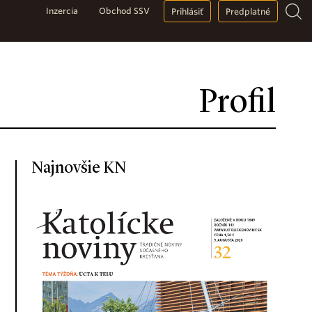
Inzercia
Obchod SSV
Prihlásiť
Predplatné
Profil
Najnovšie KN