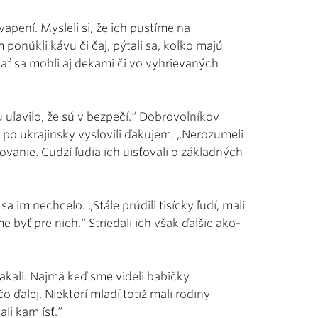
apení. Mysleli si, že ich pustíme na
ponúkli kávu či čaj, pýtali sa, koľko majú
riať sa mohli aj dekami či vo vyhrievaných
ku uľavilo, že sú v bezpečí.“ Dobrovoľníkov
m po ukrajinsky vyslovili ďakujem. „Nerozumeli
anie. Cudzí ľudia ich uisťovali o základných
a im nechcelo. „Stále prúdili tisícky ľudí, mali
byť pre nich.“ Striedali ich však ďalšie ako-
lakali. Najmä keď sme videli babičky
čo ďalej. Niektorí mladí totiž mali rodiny
li kam ísť.“