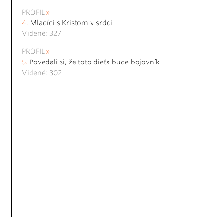
PROFIL
Mladíci s Kristom v srdci
Videné: 327
PROFIL
Povedali si, že toto dieťa bude bojovník
Videné: 302