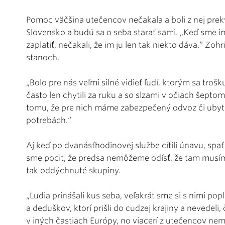
Pomoc väčšina utečencov nečakala a boli z nej prekv
Slovensko a budú sa o seba starať sami. „Keď sme im 
zaplatiť, nečakali, že im ju len tak niekto dáva.“ Zoh
stanoch.
„Bolo pre nás veľmi silné vidieť ľudí, ktorým sa troš
často len chytili za ruku a so slzami v očiach šepto
tomu, že pre nich máme zabezpečený odvoz či ubytov
potrebách.“
Aj keď po dvanásťhodinovej službe cítili únavu, spať s
sme pocit, že predsa nemôžeme odísť, že tam musíme 
tak oddýchnuté skupiny.
„Ľudia prinášali kus seba, veľakrát sme si s nimi pop
a deduškov, ktorí prišli do cudzej krajiny a nevedeli, 
v iných častiach Európy, no viacerí z utečencov nema