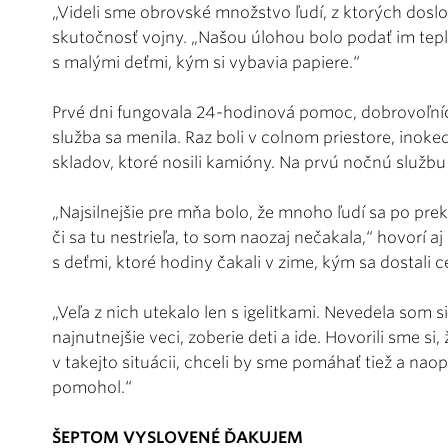
„Videli sme obrovské množstvo ľudí, z ktorých doslo
skutočnosť vojny. „Našou úlohou bolo podať im teplý
s malými deťmi, kým si vybavia papiere.“
Prvé dni fungovala 24-hodinová pomoc, dobrovoľníci
služba sa menila. Raz boli v colnom priestore, inokedy
skladov, ktoré nosili kamióny. Na prvú nočnú službu
„Najsilnejšie pre mňa bolo, že mnoho ľudí sa po prekr
či sa tu nestrieľa, to som naozaj nečakala,“ hovorí 
s deťmi, ktoré hodiny čakali v zime, kým sa dostali c
„Veľa z nich utekalo len s igelitkami. Nevedela som si 
najnutnejšie veci, zoberie deti a ide. Hovorili sme si,
v takejto situácii, chceli by sme pomáhať tiež a naop
pomohol.“
ŠEPTOM VYSLOVENÉ ĎAKUJEM