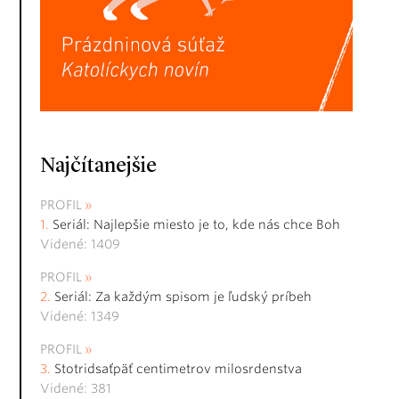
Najčítanejšie
PROFIL
Seriál: Najlepšie miesto je to, kde nás chce Boh
Videné: 1409
PROFIL
Seriál: Za každým spisom je ľudský príbeh
Videné: 1349
PROFIL
Stotridsaťpäť centimetrov milosrdenstva
Videné: 381