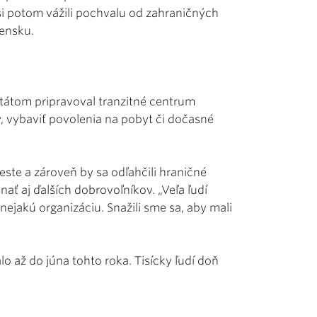
 si potom vážili pochvalu od zahraničných
vensku.
 štátom pripravoval tranzitné centrum
, vybaviť povolenia na pobyt či dočasné
este a zároveň by sa odľahčili hraničné
ť aj ďalších dobrovoľníkov. „Veľa ľudí
nejakú organizáciu. Snažili sme sa, aby mali
o až do júna tohto roka. Tisícky ľudí doň