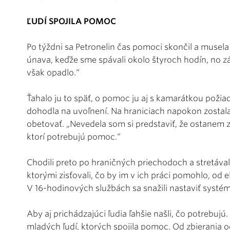
ĽUDÍ SPOJILA POMOC
Po týždni sa Petronelin čas pomoci skončil a musela s
únava, keďže sme spávali okolo štyroch hodín, no 
však opadlo.“
Ťahalo ju to späť, o pomoc ju aj s kamarátkou požiad
dohodla na uvoľnení. Na hraniciach napokon zostal
obetovať. „Nevedela som si predstaviť, že ostanem z
ktorí potrebujú pomoc.“
Chodili preto po hraničných priechodoch a stretával
ktorými zisťovali, čo by im v ich práci pomohlo, od 
V 16-hodinových službách sa snažili nastaviť systé
Aby aj prichádzajúci ľudia ľahšie našli, čo potrebujú.
mladých ľudí, ktorých spojila pomoc. Od zbierania