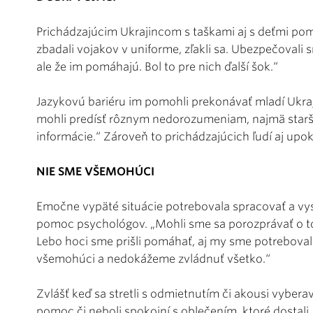
Prichádzajúcim Ukrajincom s taškami aj s deťmi pomáh
zbadali vojakov v uniforme, zľakli sa. Ubezpečovali s
ale že im pomáhajú. Bol to pre nich ďalší šok.“
Jazykovú bariéru im pomohli prekonávať mladí Ukra
mohli predísť rôznym nedorozumeniam, najmä starš
informácie.“ Zároveň to prichádzajúcich ľudí aj upoko
NIE SME VŠEMOHÚCI
Emočne vypäté situácie potrebovala spracovať a vysv
pomoc psychológov. „Mohli sme sa porozprávať o to
Lebo hoci sme prišli pomáhať, aj my sme potreboval
všemohúci a nedokážeme zvládnuť všetko.“
Zvlášť keď sa stretli s odmietnutím či akousi vybera
pomoc či neboli spokojní s oblečením, ktoré dostali