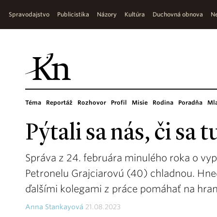
Spravodajstvo
Publicistika
Názory
Kultúra
Duchovná obnova
Ne
Téma
Reportáž
Rozhovor
Profil
Misie
Rodina
Poradňa
Ml
Pýtali sa nás, či sa t
Správa z 24. februára minulého roka o vyp
Petronelu Grajciarovú (40) chladnou. Hne
ďalšími kolegami z práce pomáhať na hran
Anna Stankayová
21.08.2023