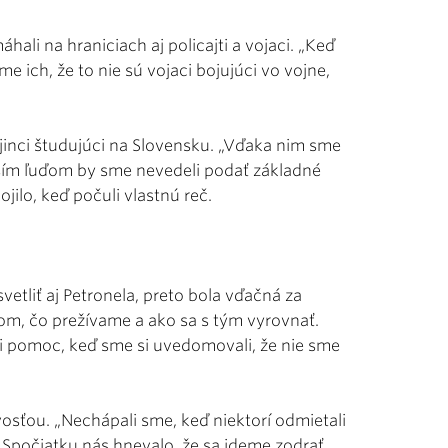
ali na hraniciach aj policajti a vojaci. „Keď
me ich, že to nie sú vojaci bojujúci vo vojne,
jinci študujúci na Slovensku. „Vďaka nim sme
ím ľuďom by sme nevedeli podať základné
jilo, keď počuli vlastnú reč.
etliť aj Petronela, preto bola vďačná za
m, čo prežívame a ako sa s tým vyrovnať.
i pomoc, keď sme si uvedomovali, že nie sme
vosťou. „Nechápali sme, keď niektorí odmietali
. Spočiatku nás hnevalo, že sa ideme zodrať