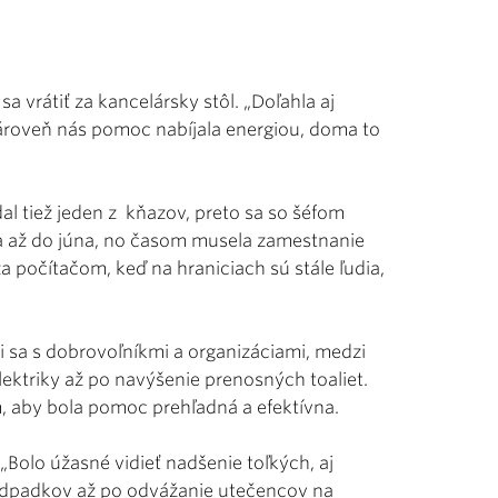
a vrátiť za kancelársky stôl. „Doľahla aj
zároveň nás pomoc nabíjala energiou, doma to
al tiež jeden z kňazov, preto sa so šéfom
a až do júna, no časom musela zamestnanie
a počítačom, keď na hraniciach sú stále ľudia,
i sa s dobrovoľníkmi a organizáciami, medzi
elektriky až po navýšenie prenosných toaliet.
m, aby bola pomoc prehľadná a efektívna.
 „Bolo úžasné vidieť nadšenie toľkých, aj
 odpadkov až po odvážanie utečencov na