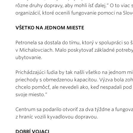
rôzne druhy dopravy, aby mohli ísť ďalej.“ O to viac
organizácií, ktoré ocenili fungovanie pomoci na Slo
VŠETKO NA JEDNOM MIESTE
Petronela sa dostala do tímu, ktorý v spolupráci so
v Michalovciach. Malo poskytovať základné potreby
ubytovanie.
Prichádzajúci ľudia by tak našli všetko na jednom mi
priechody s obmedzenou kapacitou. Výzva bola zohna
chcelo pomôcť, ale nevedeli ako, keď nespadali pod 
svoje miesto.“
Centrum sa podarilo otvoriť za dva týždne a fungoval
z hraníc vozili kyvadlovou dopravou.
DOBRÍ VOJACI