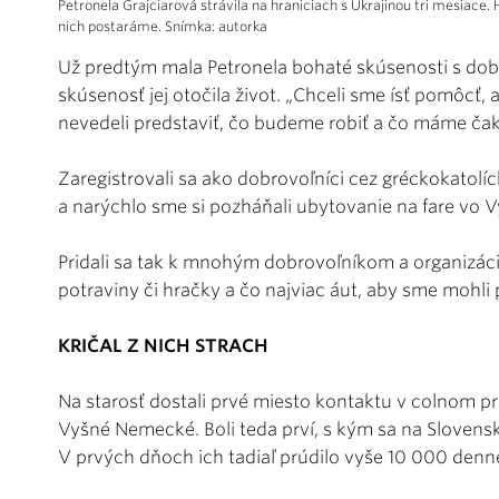
Petronela Grajciarová strávila na hraniciach s Ukrajinou tri mesiace. H
nich postaráme. Snímka: autorka
Už predtým mala Petronela bohaté skúsenosti s do
skúsenosť jej otočila život. „Chceli sme ísť pomôcť,
nevedeli predstaviť, čo budeme robiť a čo máme čaka
Zaregistrovali sa ako dobrovoľníci cez gréckokatolíc
a narýchlo sme si pozháňali ubytovanie na fare vo V
Pridali sa tak k mnohým dobrovoľníkom a organizáciá
potraviny či hračky a čo najviac áut, aby sme mohl
KRIČAL Z NICH STRACH
Na starosť dostali prvé miesto kontaktu v colnom p
Vyšné Nemecké. Boli teda prví, s kým sa na Slovensku
V prvých dňoch ich tadiaľ prúdilo vyše 10 000 denn