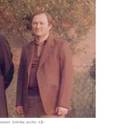
húnom. Snímka: archív –ĽB–