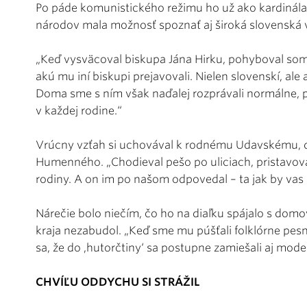
Po páde komunistického režimu ho už ako kardinála 
národov mala možnosť spoznať aj široká slovenská v
„Keď vysväcoval biskupa Jána Hirku, pohyboval som 
akú mu iní biskupi prejavovali. Nielen slovenskí, ale 
Doma sme s ním však naďalej rozprávali normálne, pot
v každej rodine.“
Vrúcny vzťah si uchovával k rodnému Udavskému, 
Humenného. „Chodieval pešo po uliciach, pristavovali
rodiny. A on im po našom odpovedal – ta jak by vas 
Nárečie bolo niečím, čo ho na diaľku spájalo s domo
kraja nezabudol. „Keď sme mu púšťali folklórne pesn
sa, že do ‚hutorčtiny‘ sa postupne zamiešali aj moder
CHVÍĽU ODDYCHU SI STRÁŽIL