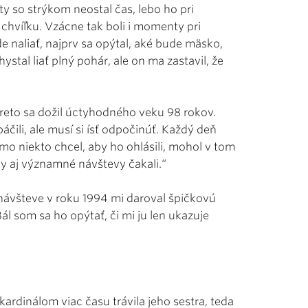
y so strýkom neostal čas, lebo ho pri
ť chvíľku. Vzácne tak boli i momenty pri
 naliať, najprv sa opýtal, aké bude mäsko,
stal liať plný pohár, ale on ma zastavil, že
 preto sa dožil úctyhodného veku 98 rokov.
áčili, ale musí si ísť odpočinúť. Každý deň
mo niekto chcel, aby ho ohlásili, mohol v tom
dy aj významné návštevy čakali.“
j návšteve v roku 1994 mi daroval špičkovú
l som sa ho opýtať, či mi ju len ukazuje
 kardinálom viac času trávila jeho sestra, teda