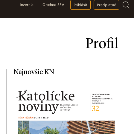
Inzercia
Obchod SSV
Prihlásiť
Predplatné
Profil
Najnovšie KN