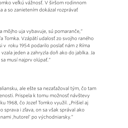
 Tomko veľkú vážnosť. V širšom rodinnom
 a so zanietením dokázal rozprávať
na môjho uja vybavuje, sú pomaranče,“
fa Tomka. Vzápätí udalosť zo svojho raného
asi v roku 1954 podarilo poslať nám z Ríma
vzala jeden a zahryzla doň ako do jablka. Ja
sa musí najprv olúpať.“
liansku, ale ešte sa nezaťažoval tým, čo tam
enosti. Prispela k tomu možnosť návštevy
 1968, čo Jozef Tomko využil. „Prišiel aj
o sprava i zľava, on sa však správal ako
s nami ‚hutorel‘ po východniarsky.“