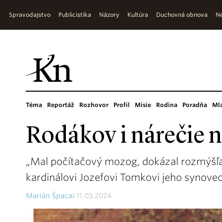
Spravodajstvo
Publicistika
Názory
Kultúra
Duchovná obnova
Ne
Téma
Reportáž
Rozhovor
Profil
Misie
Rodina
Poradňa
Ml
Rodákov i nárečie no
„Mal počítačový mozog, dokázal rozmýšľa
kardinálovi Jozefovi Tomkovi jeho synove
Marián Špacai
11.03.2024