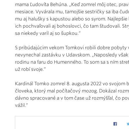
mama Ľudovíta Behúna. „Keď zomrel môj otec, pravi
mesiace. Vyvárala mu, tamojšie sestričky sa iba čud
mu aj halušky s kapustou alebo so syrom. Najlepšie bo
ich pochvaľovali aj bohoslovci, čo tam študovali. St
sa niekedy varil aj so šupkou.“
S pribúdajúcim vekom Tomkovi robili dobre pobyty 
nevynechal zastávku v Udavskom. „Naposledy však už 
rodinu na faru do Humenného. To som sa s ním streto
už robí svoje.“
Kardinál Tomko zomrel 8. augusta 2022 vo svojom b
človeka, ktorý mal počítačový mozog. Dokázal rozmý
dávno spracované a v tom čase už rozmýšľal, čo pov
vážil.“