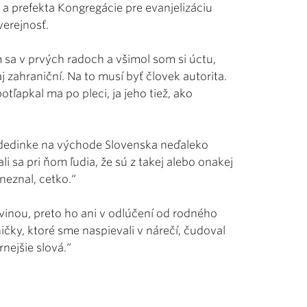
a prefekta Kongregácie pre evanjelizáciu
erejnosť.
sa v prvých radoch a všimol som si úctu,
aj zahraniční. Na to musí byť človek autorita.
ľapkal ma po pleci, ja jeho tiež, ako
dedinke na východe Slovenska neďaleko
 sa pri ňom ľudia, že sú z takej alebo onakej
neznal, cetko.“
vinou, preto ho ani v odlúčení od rodného
ičky, ktoré sme naspievali v nárečí, čudoval
nejšie slová.“