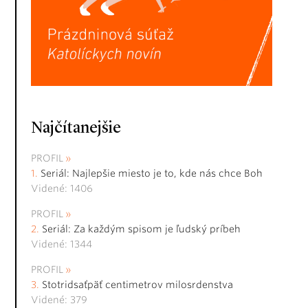
Najčítanejšie
PROFIL
Seriál: Najlepšie miesto je to, kde nás chce Boh
Videné: 1406
PROFIL
Seriál: Za každým spisom je ľudský príbeh
Videné: 1344
PROFIL
Stotridsaťpäť centimetrov milosrdenstva
Videné: 379