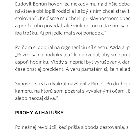
Ľudovít Behún hovorí, že niekedy mu na dlhšie debat
návšteve obklopili rodáci a každý s ním chcel strávi
stolovaní. „Keď sme mu chceli pri slávnostnom obede
a podľa toho povedal, aké vínko k tomu. Ja som sa chy
iba trošku. Aj pri jedle mal svoj poriadok.“
Po ňom si doprial na regeneráciu síl siestu. Azda aj
„Pozrel sa na hodinky a už len povedal, aby sme prep
aspoň hodinku. Vtedy si neprial byť vyrušovaný, dar
čase prísť aj prezident. A veru pamätám si, že nieke
Synovec strýka dvakrát navštívil v Ríme. „Pri druhe
kameru, na ktorú som pozeral s vyvalenými očami. Bá
alebo naozaj dáva.“
PIROHY AJ HALUŠKY
Po nežnej revolúcii, keď prišla sloboda cestovania, s