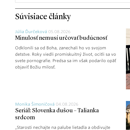
Súvisiace články
Júlia Ďurčeková
05.08.2026
Minulosť nemusí určovať budúcnosť
Odklonili sa od Boha, zanechali ho vo svojom
detstve. Roky viedli promiskuitný život, ocitli sa vo
svete pornografie. Predsa sa im však podarilo opäť
objaviť Božiu milosť.
Monika Šimoničová
04.08.2026
Seriál: Slovenka dušou – Talianka
srdcom
„Starosti nechajte na palube lietadla a obdivujte