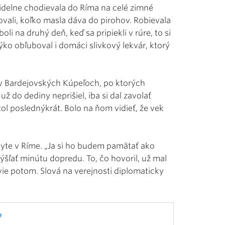
delne chodievala do Ríma na celé zimné
ovali, koľko masla dáva do pirohov. Robievala
li na druhý deň, keď sa pripiekli v rúre, to si
rýko obľuboval i domáci slivkový lekvár, ktorý
v Bardejovských Kúpeľoch, po ktorých
do dediny neprišiel, iba si dal zavolať
l poslednýkrát. Bolo na ňom vidieť, že vek
yte v Ríme. „Ja si ho budem pamätať ako
šľať minútu dopredu. To, čo hovoril, už mal
ie potom. Slová na verejnosti diplomaticky