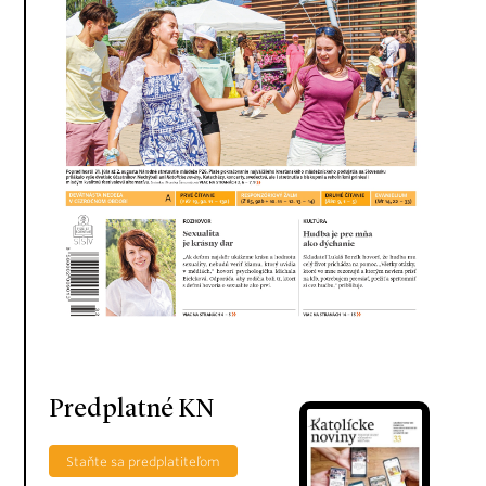
Predplatné KN
Staňte sa predplatiteľom