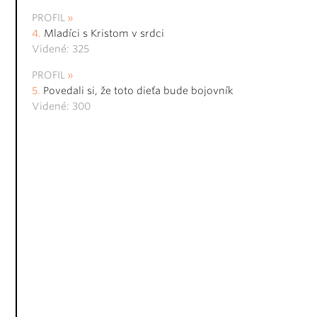
PROFIL
Mladíci s Kristom v srdci
Videné: 325
PROFIL
Povedali si, že toto dieťa bude bojovník
Videné: 300