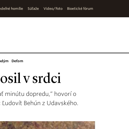
deľné homílie
Súťaže
Video/Foto
Bioetické fórum
adým
Deťom
sil v srdci
ť minútu dopredu,“ hovorí o
c Ľudovít Behún z Udavského.