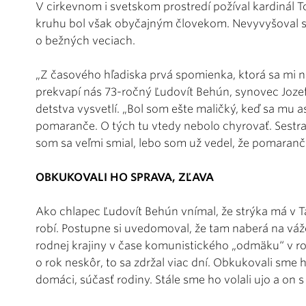
V cirkevnom i svetskom prostredí požíval kardinál
kruhu bol však obyčajným človekom. Nevyvyšoval sa
o bežných veciach.
„Z časového hľadiska prvá spomienka, ktorá sa mi 
prekvapí nás 73-ročný Ľudovít Behún, synovec Joze
detstva vysvetlí. „Bol som ešte maličký, keď sa mu 
pomaranče. O tých tu vtedy nebolo chyrovať. Sestra 
som sa veľmi smial, lebo som už vedel, že pomaranč 
OBKUKOVALI HO SPRAVA, ZĽAVA
Ako chlapec Ľudovít Behún vnímal, že strýka má v Ta
robí. Postupne si uvedomoval, že tam naberá na váž
rodnej krajiny v čase komunistického „odmäku“ v roku
o rok neskôr, to sa zdržal viac dní. Obkukovali sme h
domáci, súčasť rodiny. Stále sme ho volali ujo a on 