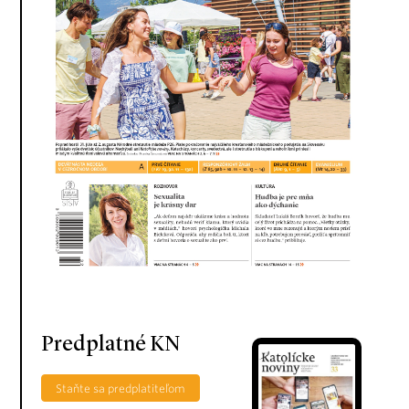
Predplatné KN
Staňte sa predplatiteľom