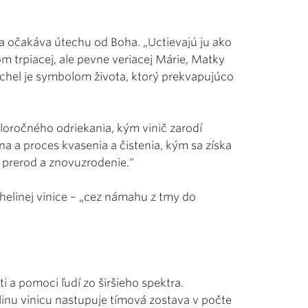
mi a očakáva útechu od Boha. „Uctievajú ju ako
 trpiacej, ale pevne veriacej Márie, Matky
chel je symbolom života, ktorý prekvapujúco
celoročného odriekania, kým vinič zarodí
a a proces kvasenia a čistenia, kým sa získa
, prerod a znovuzrodenie.“
helinej vinice – „cez námahu z tmy do
i a pomoci ľudí zo širšieho spektra.
linu vinicu nastupuje tímová zostava v počte