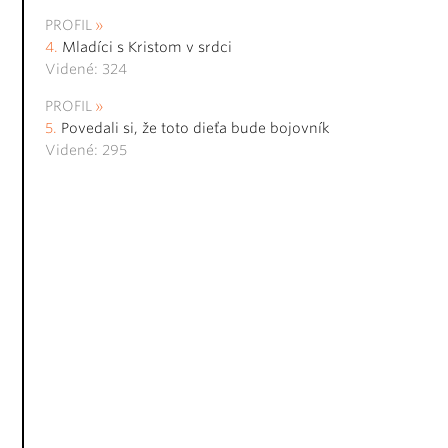
PROFIL
Mladíci s Kristom v srdci
Videné: 324
PROFIL
Povedali si, že toto dieťa bude bojovník
Videné: 295