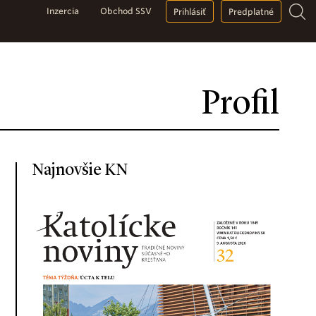
Inzercia
Obchod SSV
Prihlásiť
Predplatné
Profil
Najnovšie KN