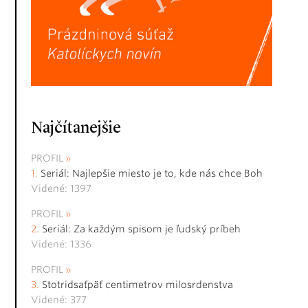
Najčítanejšie
PROFIL
Seriál: Najlepšie miesto je to, kde nás chce Boh
Videné: 1397
PROFIL
Seriál: Za každým spisom je ľudský príbeh
Videné: 1336
PROFIL
Stotridsaťpäť centimetrov milosrdenstva
Videné: 377