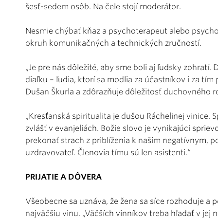
šesť-sedem osôb. Na čele stojí moderátor.
Nesmie chýbať kňaz a psychoterapeut alebo psychol
okruh komunikačných a technických zručností.
„Je pre nás dôležité, aby sme boli aj ľudsky zohratí.
diaľku – ľudia, ktorí sa modlia za účastníkov i za tím 
Dušan Škurla a zdôrazňuje dôležitosť duchovného 
„Kresťanská spiritualita je dušou Ráchelinej vinice. 
zvlášť v evanjeliách. Božie slovo je vynikajúci spri
prekonať strach z priblíženia k našim negatívnym, 
uzdravovateľ. Členovia tímu sú len asistenti.“
PRIJATIE A DÔVERA
Všeobecne sa uznáva, že žena sa síce rozhoduje a p
najväčšiu vinu. „Väčších vinníkov treba hľadať v jej n