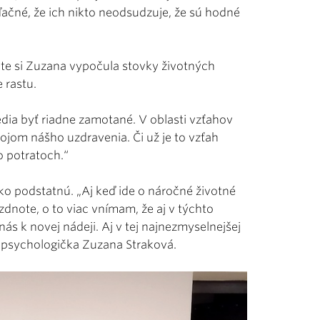
vďačné, že ich nikto neodsudzuje, že sú hodné
ate si Zuzana vypočula stovky životných
 rastu.
edia byť riadne zamotané. V oblasti vzťahov
ojom nášho uzdravenia. Či už je to vzťah
o potratoch.“
ako podstatnú. „Aj keď ide o náročné životné
zdnote, o to viac vnímam, že aj v týchto
s k novej nádeji. Aj v tej najnezmyselnejšej
í psychologička Zuzana Straková.