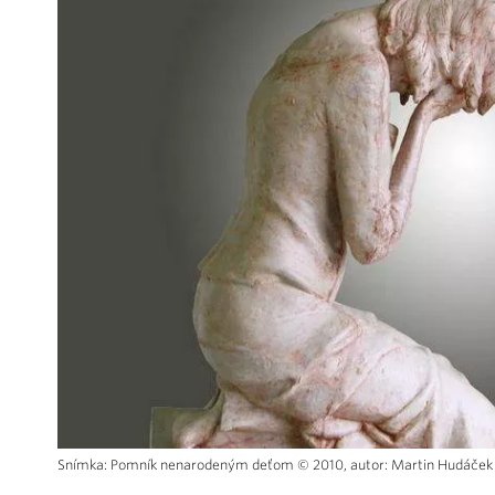
Snímka: Pomník nenarodeným deťom © 2010, autor: Martin Hudáček