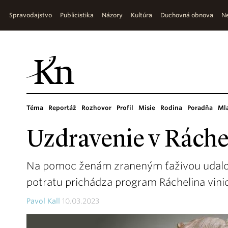
Spravodajstvo
Publicistika
Názory
Kultúra
Duchovná obnova
Ne
Téma
Reportáž
Rozhovor
Profil
Misie
Rodina
Poradňa
Ml
Uzdravenie v Ráchel
Na pomoc ženám zraneným ťaživou udalo
potratu prichádza program Ráchelina vini
Pavol Kall
10.03.2023