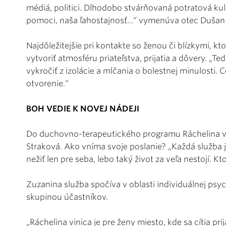
médiá, politici. Dlhodobo stvárňovaná potratová kul
pomoci, naša ľahostajnosť...“ vymenúva otec Dušan 
Najdôležitejšie pri kontakte so ženou či blízkymi, kt
vytvoriť atmosféru priateľstva, prijatia a dôvery. „
vykročiť z izolácie a mlčania o bolestnej minulosti. 
otvorenie.“
BOH VEDIE K NOVEJ NÁDEJI
Do duchovno-terapeutického programu Ráchelina vi
Straková. Ako vníma svoje poslanie? „Každá služba 
nežiť len pre seba, lebo taký život za veľa nestojí. Kt
Zuzanina služba spočíva v oblasti individuálnej psy
skupinou účastníkov.
„Ráchelina vinica je pre ženy miesto, kde sa cítia pr