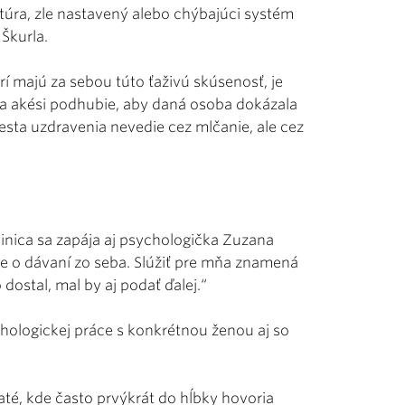
túra, zle nastavený alebo chýbajúci systém
Škurla.
orí majú za sebou túto ťaživú skúsenosť, je
Teda akési podhubie, aby daná osoba dokázala
Cesta uzdravenia nevedie cez mlčanie, ale cez
nica sa zapája aj psychologička Zuzana
je o dávaní zo seba. Slúžiť pre mňa znamená
o dostal, mal by aj podať ďalej.“
chologickej práce s konkrétnou ženou aj so
ijaté, kde často prvýkrát do hĺbky hovoria