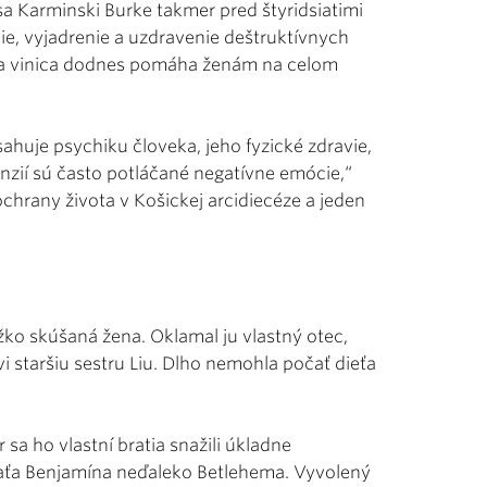
 Karminski Burke takmer pred štyridsiatimi
, vyjadrenie a uzdravenie deštruktívnych
na vinica dodnes pomáha ženám na celom
ahuje psychiku človeka, jeho fyzické zdravie,
nzií sú často potláčané negatívne emócie,“
chrany života v Košickej arcidiecéze a jeden
žko skúšaná žena. Oklamal ju vlastný otec,
i staršiu sestru Liu. Dlho nemohla počať dieťa
r sa ho vlastní bratia snažili úkladne
eťaťa Benjamína neďaleko Betlehema. Vyvolený