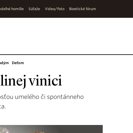
deľné homílie
Súťaže
Video/Foto
Bioetické fórum
adým
Deťom
inej vinici
sťou umelého či spontánneho
ca.