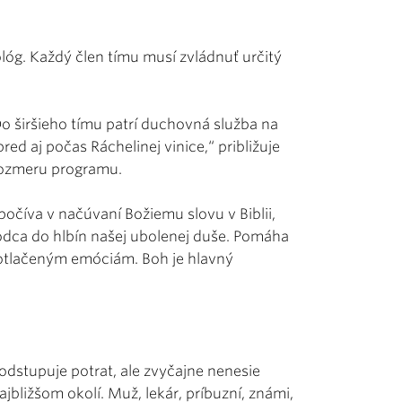
óg. Každý člen tímu musí zvládnuť určitý
 Do širšieho tímu patrí duchovná služba na
pred aj počas Ráchelinej vinice,“ približuje
rozmeru programu.
Spočíva v načúvaní Božiemu slovu v Biblii,
evodca do hlbín našej ubolenej duše. Pomáha
potlačeným emóciám. Boh je hlavný
odstupuje potrat, ale zvyčajne nenesie
ajbližšom okolí. Muž, lekár, príbuzní, známi,