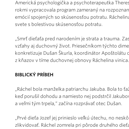
Americká psychologička a psychoterapeutka Theresa
rokmi vypracovala program zameraný na rozpoznanie
emócií spojených so skúsenosťou potratu. Rácheli
svete s bolestivou skúsenosťou potratu.
„Smrť dieťaťa pred narodením je strata a trauma. Zas
vzťahy aj duchovný život. Priesečníkom týchto dime
konkretizuje Dušan Škurla, koordinátor Apoštolátu o
z kňazov v tíme duchovnej obnovy Ráchelina vinica.
BIBLICKÝ PRÍBEH
„Ráchel bola manželka patriarchu Jakuba. Bola to ťa
keď porušil dohodu a namiesto nej podstrčil Jakubov
a veľmi tým trpela,“ začína rozprávať otec Dušan.
„Prvé dieťa Jozef jej prinieslo veľkú útechu, no neskô
zlikvidovať. Ráchel zomrela pri pôrode druhého di