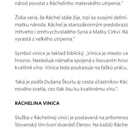
národ povstal z Ráchelinho materského utrpenia.“
Židia veria, že Ráchel stále žije, trpí so svojimi deť
matku národa. Ráchel je starozákonným predobrazom
mŕtveho i zmŕtvychvstalého Syna a Matky Cirkvi. Rá
vyrastá z veľkého utrpenia.“
Symbol vinice je taktiež biblický. „Vinica je miesto 
hrozno. Nasleduje námaha spojená s lisovaním hrozn
kvalitné víno. Vinica teda poukazuje na ťažkú prácu
Taká je podľa Dušana Škurlu aj cesta účastníkov Rác
nového svetla, cez tlak lisu ku kvalitnému vínu“.
RÁCHELINA VINICA
Služba v Ráchelinej vinici je postavená na prítomnost
Slovenský tím tvorí dvanásť členov. Na každú Ráche